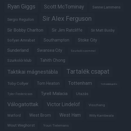
Ryan Giggs
Scott McTominay
Senne Lammens
Sir Alex Ferguson
Sergio Reguilon
Sir Bobby Charlton
Sir Jim Ratcliffe
Sir Matt Busby
Southampton
Stoke City
Sofyan Amrabat
Sunderland
Swansea City
Szurkoló szemmel
Tahith Chong
Szurkolói klub
Tartalék csapat
Taktikai mágnestábla
Tottenham
Tom Heaton
Toby Collyer
Trófeabibliográfia
Tyrell Malacia
Utazás
Tyler Fredericson
Válogatottak
Victor Lindelöf
Visszhang
West Ham
West Brom
Watford
Willy Kambwala
Wout Weghorst
Youri Tielemans