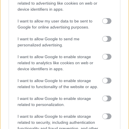
related to advertising like cookies on web or
device identifiers in apps.
I want to allow my user data to be sent to
Meccs Center
Google for online advertising purposes.
I want to allow Google to send me
personalized advertising.
Paris Saint-Germain
vs
I want to allow Google to enable storage
Manchester United
related to analytics like cookies on web or
device identifiers in apps.
Felkészülési szezon 4. mérkőzés
Nya Ullevi, Göteborg
I want to allow Google to enable storage
2026-08-08 17:00
related to functionality of the website or app.
I want to allow Google to enable storage
related to personalization.
Leeds United
vs
Manchester United
2026-08-12 20:30
I want to allow Google to enable storage
AC Milan
vs
Manchester United
2026-08-15 18:00
related to security, including authentication
functionality and fraud prevention, and other