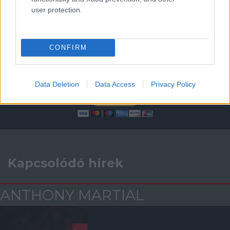
ELŐZŐ MÉRKŐZÉSEK
user protection.
Támogatás
CONFIRM
Támogasd adományoddal
a ManUtdFanatics.hu működését!
Data Deletion
Data Access
Privacy Policy
Kapcsolódó hírek
ANTHONY MARTIAL