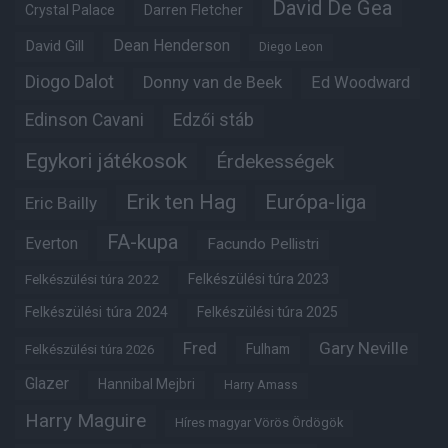
David De Gea
Crystal Palace
Darren Fletcher
Dean Henderson
David Gill
Diego Leon
Diogo Dalot
Donny van de Beek
Ed Woodward
Edinson Cavani
Edzői stáb
Egykori játékosok
Érdekességek
Erik ten Hag
Európa-liga
Eric Bailly
FA-kupa
Everton
Facundo Pellistri
Felkészülési túra 2022
Felkészülési túra 2023
Felkészülési túra 2024
Felkészülési túra 2025
Fred
Gary Neville
Fulham
Felkészülési túra 2026
Glazer
Hannibal Mejbri
Harry Amass
Harry Maguire
Híres magyar Vörös Ördögök