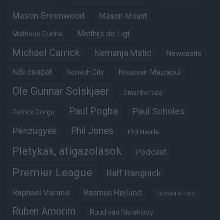
Mason Greenwood
Mason Mount
Matheus Cunha
Matthijs de Ligt
Michael Carrick
Nemanja Matic
Newcastle
Női csapat
Noussair Mazraoui
Norwich City
Ole Gunnar Solskjaer
Omar Berrada
Paul Pogba
Paul Scholes
Patrick Dorgu
Phil Jones
Pénzügyek
Phil Neville
Pletykák, átigazolások
Podcast
Premier League
Ralf Rangnick
Raphaël Varane
Rasmus Højlund
Richard Arnold
Ruben Amorim
Ruud van Nistelrooy