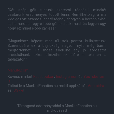
"Két szép gólt tudtunk szerezni, ráadásul mindkét
csatárunk eredményes tudott lenni. Remélhetõleg a ma
kidolgozott számos lehetõségbõl, ahogyan a korábbiakból
is, hamarosan egyre több gól születik majd, és legyen úgy,
hogy ez minél elõbb így lesz."
"Magunkhoz képest már túl sok pontot hullajtottunk.
Szerencsére ez a bajnokság nagyon nyílt, még bármi
megtörténhet. Ha most sikerülne egy jó sorozatot
produkálnunk, akkor elkezdhetünk elõre is tekinteni a
táblázaton."
Manutd.com
Kövess minket
Facebookon
,
Instagramon
és
YouTube-on
is!
Töltsd le a ManUtdFanatics.hu mobil applikációt
Androidra
és
iOS-re
!
Támogasd adományoddal a ManUtdFanatics.hu
működését!