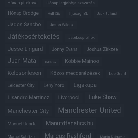
Hónap játékosa
Hónap legjobbja szavazás
Hónap Ördöge
Ifjúsági BL
Hull City
Jack Butland
Jadon Sancho
Jason Wilcox
Játékosértékelés
Játékosprofilok
Jesse Lingard
Jonny Evans
Joshua Zirkzee
Juan Mata
Kobbie Mainoo
Karl Darlow
Kölcsönlesen
Közös meccsnézések
Lee Grant
Ligakupa
Leny Yoro
Leicester City
Luke Shaw
Lisandro Martinez
Liverpool
Manchester United
Manchester City
Manutdfanatics.hu
Manuel Ugarte
Marcus Rashford
Marcel Sabitzer
Martin Dubravka