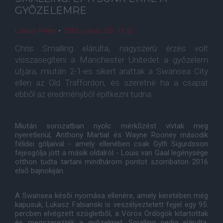
GYÕZELEMRE
Lakner Péter
•
2016. január. 03. 11:57
Chris Smalling elárulta, nagyszerû érzés volt
visszasegíteni a Manchester Unitedet a gyõzelem
útjára, miután 2-1-es sikert arattak a Swansea City
ellen az Old Traffordon, és szeretné ha a csapat
ebbõl az eredménybõl építkezni tudna.
Miután sorozatban nyolc mérkõzést vívtak meg
nyeretlenül, Anthony Martial és Wayne Rooney második
félidei góljaival - amely ellenében csak Gylfi Sigurdsson
fejesgólja jött a másik oldalról - Louis van Gaal legénysége
otthon tudta tartani mindhárom pontot szombaton 2016
elsõ bajnokiján.
A Swansea késõi nyomása ellenére, amely keretében még
kapusuk, Lukasz Fabianski is veszélyeztetett fejjel egy 95.
percben elvégzett szögletbõl, a Vörös Ördögök kitartottak
és megszerezték a gyõzelmet, Smalling pedig elárulta,