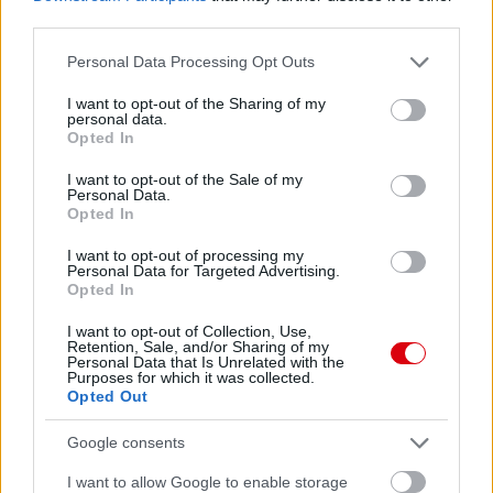
third parties.
Please note that this website/app uses one or more Google
Personal Data Processing Opt Outs
services and may gather and store information including but
not limited to your visit or usage behaviour. You may click to
I want to opt-out of the Sharing of my
personal data.
grant or deny consent to Google and its third-party tags to
Opted In
use your data for below specified purposes in below Google
consent section.
I want to opt-out of the Sale of my
Personal Data.
Opted In
I want to opt-out of processing my
Personal Data for Targeted Advertising.
Opted In
I want to opt-out of Collection, Use,
Retention, Sale, and/or Sharing of my
Personal Data that Is Unrelated with the
Purposes for which it was collected.
Opted Out
Google consents
I want to allow Google to enable storage