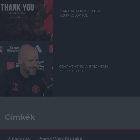
MARTIAL ELKÖSZÖNT A
SZURKOLÓKTÓL
CSAPATHÍREK A BRIGHTON
MECCS ELŐTT
Címkék
Aaron Wan-Bissaka
A hangadó