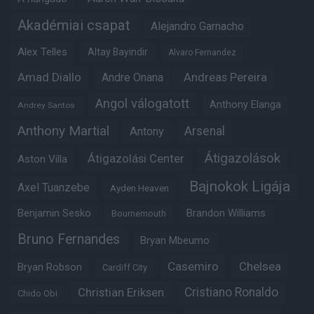
Akadémiai csapat
Alejandro Garnacho
Alex Telles
Altay Bayindir
Alvaro Fernandez
Amad Diallo
Andre Onana
Andreas Pereira
Angol válogatott
Anthony Elanga
Andrey Santos
Anthony Martial
Arsenal
Antony
Átigazolások
Átigazolási Center
Aston Villa
Bajnokok Ligája
Axel Tuanzebe
Ayden Heaven
Benjamin Sesko
Brandon Williams
Bournemouth
Bruno Fernandes
Bryan Mbeumo
Casemiro
Chelsea
Bryan Robson
Cardiff City
Christian Eriksen
Cristiano Ronaldo
Chido Obi