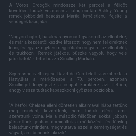
A Vörös Ördögök mindössze két perccel a félidõt
követõen tudtak vezetéshez jutni, miután Ashley Young
remek jobboldali beadását Martial kíméletlenül fejelte a
vendégek kapujába.
"Nagyon hajtott, hatalmas nyomást gyakorolt az ellenfélre,
és már a kezdéstõl kezdve látszott, hogy nem fél direktnek
lenni, és egy az egyben megpróbálni megverni az ellenfelét,
és trükközni. Remek játékos, büszke vagyok, hogy vele
játszhatok" - tette hozzá Smalling Martialról.
Sigurdsson ívelt fejese David de Gea felett visszahozta a
Hattyúkat a mérkõzésbe a 70. percben, azonban
Smallingot lenyûgözte a csapat karaktere azt illetõen,
ahogy vissza tudtak kapaszkodni gyõztes pozícióba.
"A hétfõi, Chelsea elleni döntetlen alkalmával hiába tettünk
meg mindent, küzdöttünk, nem tudtuk elérni, amit
szerettünk volna. Ma a második félidõben sokkal jobban
játszottunk, jobban domináltuk a mérkõzést, és tényleg
beleadtunk mindent, megmutatva ezzel a keménységet és
vágyat, ami bennünk lakozik."