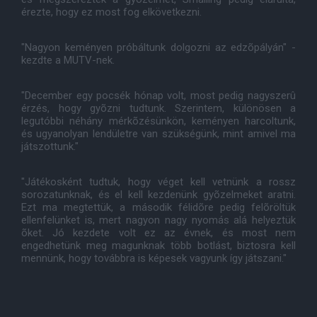
érezte, hogy ez most fog elkövetkezni.
"Nagyon keményen próbáltunk dolgozni az edzõpályán" -
kezdte a MUTV-nek.
"December egy pocsék hónap volt, most pedig nagyszerû
érzés, hogy gyõzni tudtunk. Szerintem, különösen a
legutóbbi néhány mérkõzésünkön, keményen harcoltunk,
és ugyanolyan lendületre van szükségünk, mint amivel ma
játszottunk."
"Játékosként tudtuk, hogy véget kell vetnünk a rossz
sorozatunknak, és el kell kezdenünk gyõzelmeket aratni.
Ezt ma megtettük, a második félidõre pedig felõröltük
ellenfelünket is, mert nagyon nagy nyomás alá helyeztük
õket. Jó kezdete volt ez az évnek, és most nem
engedhetünk meg magunknak több botlást, biztosra kell
mennünk, hogy továbbra is képesek vagyunk így játszani."