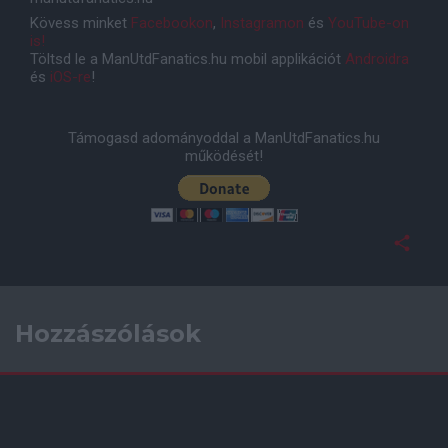
Kövess minket
Facebookon
,
Instagramon
és
YouTube-on
is!
Töltsd le a ManUtdFanatics.hu mobil applikációt
Androidra
és
iOS-re
!
Támogasd adományoddal a ManUtdFanatics.hu
működését!
Hozzászólások