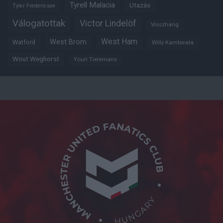
Tyrell Malacia
Utazás
Tyler Fredericson
Válogatottak
Victor Lindelöf
Visszhang
West Ham
West Brom
Watford
Willy Kambwala
Wout Weghorst
Youri Tielemans