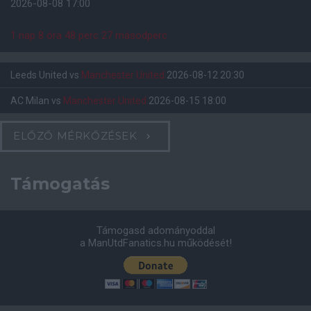
2026-08-08 17:00
1 nap 8 óra 48 perc 26 másodperc
Leeds United
vs
Manchester United
2026-08-12 20:30
AC Milan
vs
Manchester United
2026-08-15 18:00
ELŐZŐ MÉRKŐZÉSEK
Támogatás
Támogasd adományoddal
a ManUtdFanatics.hu működését!