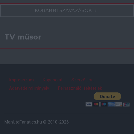
KORÁBBI SZAVAZÁSOK
TV műsor
Impresszum
Kapcsolat
Szerzői jog
Adatvédelmi irányelv
Felhasználói feltételek
ManUtdFanatics.hu © 2010-2026