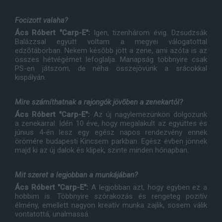
Focizott valaha?
Ács Róbert "Carp-E":
Igen, tizenhárom évig. Dzsudzsák
Balázzsal együtt voltam a megyei válogatottal
edzõtáborban. Nekem késõbb jött a zene, ami azóta is az
összes hétvégémet lefoglalja. Manapság többnyire csak
PS-en játszom, de néha összejövünk a srácokkal
kispályán.
Mire számíthatnak a rajongók jövõben a zenekartól?
Ács Róbert "Carp-E":
Az új nagylemezünkön dolgozunk
a zenekarral. Idén 10 éve, hogy megalakult az együttes és
június 4-én lesz egy egész napos rendezvény ennek
örömére budapesti Kincsem parkban. Egész évben jönnek
majd ki az új dalok és klipek, szinte minden hónapban.
Mit szeret a legjobban a munkájában?
Ács Róbert "Carp-E":
A legjobban azt, hogy egyben ez a
hobbim is. Többnyire szórakozás és rengeteg pozitív
élmény, emellett nagyon kreatív munka zajlik, sosem válik
vontatottá, unalmassá.