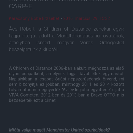
CARP-E
Karácsony Böbe Erzsébet
•
2016. március. 29. 15:32
Ács Róbert, a Children of Distance zenekar egyik
tagja interjút adott a ManUtdFanatics.hu rovatának,
amelyben ismert magyar Vörös Ördögökkel
beszélgetünk a klubról!
A Children of Distance 2006-ban alakult, méghozzá az elsõ
olyan csapatként, amelynek tagjai távol éltek egymástól.
Napjainkban a csapat óriási népszerûségnek örvend, mi
sem bizonyítja ez jobban, minthogy 2011 és 2014 között
folyamatosan megnyerték 'Az év legjobb együttese' díjat a
VIVA Cometen. 2012-ben és 2013-ban a Bravo OTTO-n is
bezsebelték ezt a címet.
Mióta vallja magát Manchester United-szurkolónak?