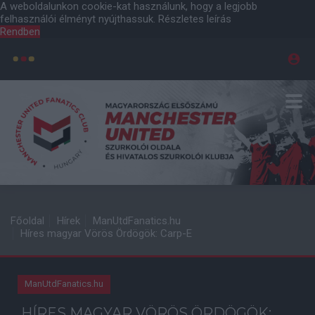
A weboldalunkon cookie-kat használunk, hogy a legjobb
felhasználói élményt nyújthassuk.
Részletes leírás
Rendben
Főoldal
Hírek
ManUtdFanatics.hu
Híres magyar Vörös Ördögök: Carp-E
ManUtdFanatics.hu
HÍRES MAGYAR VÖRÖS ÖRDÖGÖK: