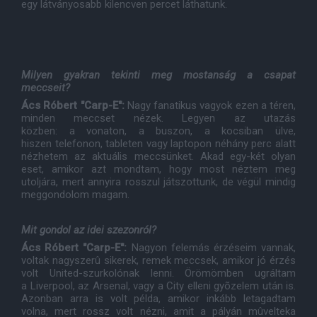
egy látványosabb kilencven percet láthatunk.
Milyen gyakran tekinti meg mostanság a csapat
meccseit?
Ács Róbert "Carp-E":
Nagy fanatikus vagyok ezen a téren,
minden meccset nézek. Legyen az utazás
közben: a vonaton, a buszon, a kocsiban ülve,
hiszen telefonon, tableten vagy laptopon néhány perc alatt
nézhetem az aktuális meccsünket. Akad egy-két olyan
eset, amikor azt mondtam, hogy most néztem meg
utoljára, mert annyira rosszul játszottunk, de végül mindig
meggondolom magam.
Mit gondol az idei szezonról?
Ács Róbert "Carp-E":
Nagyon felemás érzéseim vannak,
voltak nagyszerû sikerek, remek meccsek, amikor jó érzés
volt United-szurkolónak lenni. Örömömben ugráltam
a Liverpool, az Arsenal, vagy a City elleni gyõzelem után is.
Azonban arra is volt példa, amikor inkább letagadtam
volna, mert rossz volt nézni, amit a pályán mûvelteka