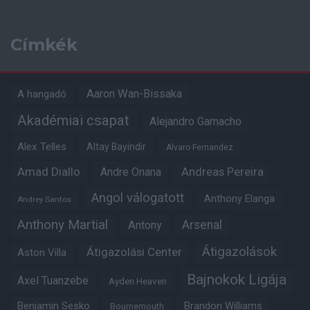
Címkék
Aaron Wan-Bissaka
A hangadó
Akadémiai csapat
Alejandro Garnacho
Alex Telles
Altay Bayindir
Alvaro Fernandez
Amad Diallo
Andre Onana
Andreas Pereira
Angol válogatott
Anthony Elanga
Andrey Santos
Anthony Martial
Arsenal
Antony
Átigazolások
Átigazolási Center
Aston Villa
Bajnokok Ligája
Axel Tuanzebe
Ayden Heaven
Benjamin Sesko
Brandon Williams
Bournemouth