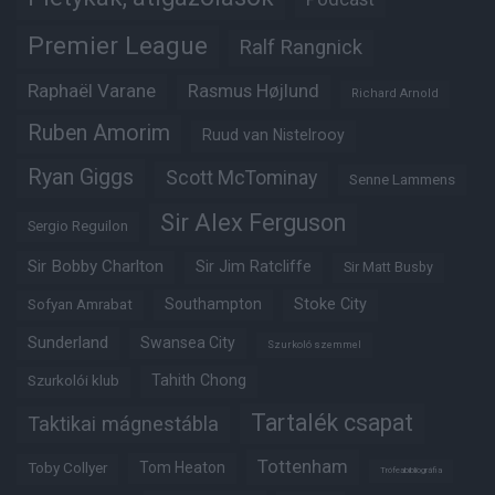
Premier League
Ralf Rangnick
Raphaël Varane
Rasmus Højlund
Richard Arnold
Ruben Amorim
Ruud van Nistelrooy
Ryan Giggs
Scott McTominay
Senne Lammens
Sir Alex Ferguson
Sergio Reguilon
Sir Bobby Charlton
Sir Jim Ratcliffe
Sir Matt Busby
Southampton
Stoke City
Sofyan Amrabat
Sunderland
Swansea City
Szurkoló szemmel
Tahith Chong
Szurkolói klub
Tartalék csapat
Taktikai mágnestábla
Tottenham
Tom Heaton
Toby Collyer
Trófeabibliográfia