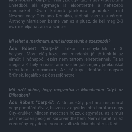
Ács Róbert "Carp-E":
Hiányzik egy igazi nagy világsztár a
Unitedbõl, aki egymaga is eldönthetné a nehezebb
meccseket. Olyan kaliberû játékosra gondolok, mint
Neymar vagy Cristiano Ronaldo, utóbbit vissza is várom.
Anthony Martialban benne van ez a plusz, de kell még 2-3
év, mire eljuthat arra a szintre.
Mi lehet a maximum, amit kihozhatunk a szezonból?
Ács Róbert "Carp-E":
Titkon reménykedek a 3.
helyben. Most elég közel van mindenki, jól jöttünk ki az
elmúlt 1 hónapból, ezért nem tartom lehetetlennek. Talán
mégis a 4. hely a reális, ami az idei gólszegény játékunkkal
szerintem a maximum. Az FA-kupa döntõnek nagyon
örülnék, legalább az összejöhetne.
Mit szól ahhoz, hogy megvertük a Manchester City-t az
Etihadben?
Ács Róbert "Carp-E":
A United-City párharc részemrõl
nagy prioritást élvez, hiszen az egyik legjobb barátom nagy
City-drukker. Minden meccsen húzzuk egymást, az elmúlt
pár meccsen pedig én kárörvendhettem. Nem számít mi az
eredmény, egy dolog sosem változik: Manchester is Red!