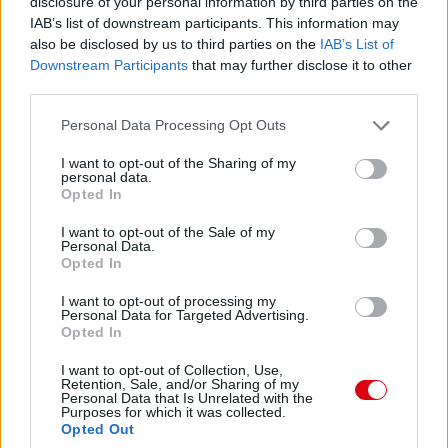
disclosure of your personal information by third parties on the
IAB’s list of downstream participants. This information may
also be disclosed by us to third parties on the
IAB’s List of
Downstream Participants
that may further disclose it to other
third parties.
Please note that this website/app uses one or more Google
Personal Data Processing Opt Outs
services and may gather and store information including but
not limited to your visit or usage behaviour. You may click to
I want to opt-out of the Sharing of my
personal data.
grant or deny consent to Google and its third-party tags to
Opted In
use your data for below specified purposes in below Google
consent section.
I want to opt-out of the Sale of my
Personal Data.
Opted In
I want to opt-out of processing my
Personal Data for Targeted Advertising.
Opted In
I want to opt-out of Collection, Use,
Retention, Sale, and/or Sharing of my
Personal Data that Is Unrelated with the
Purposes for which it was collected.
Opted Out