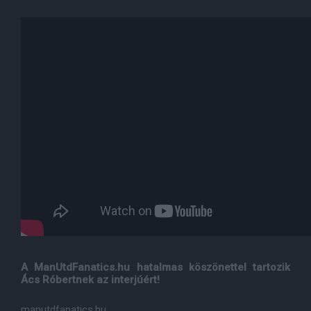
A ManUtdFanatics.hu hatalmas köszönettel tartozik
Ács Róbertnek az interjúért!
manutdfanatics.hu