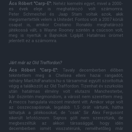
Ács Róbert "Carp-E":
Nehéz kiemelni egyet, mivel a 2000-
es évek eleje is meghatározó volt számomra.
Peter Schmeichel és Jaap Stam voltak azok, akik
megismertették velem a Unitedet. Fontos volt a 2007 körüli
csapat is, amikor Cristiano Ronaldo meghatározó
játékossá vált, s Wayne Rooney szintén a csúcson volt,
meg is nyertük a Bajnokok Ligáját. Hatalmas örömet
jelentett ez a számomra.
Járt már az Old Traffordon?
Ács Róbert "Carp-E":
Tavaly decemberben élõben
tekintettem meg a Chelsea elleni hazai rangadót,
néhány ManUtdFanatics.hu-s társammal együtt szorítottuk
végig a találkozót az Old Traffordon. Tizenhat év szurkolás
után hatalmas élmény volt elutazni Manchesterbe,
bár õszintén megmondom, a várost nem szerettem meg.
A meccs hangulata viszont mindent vitt. Amikor vége volt
az összecsapásnak, legalább 1,5 órát vártunk, hátha
láthatjuk a játékosokat, de "csak" Sir Alex Fergusont
sikerült lefotóznom. Sajnos gólt nem szereztünk, de
megbeszéltük az akkori társasággal, hogy idén
decemberben ismét visszatérünk, remélhetõleg már