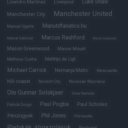
Luke Shaw
Lisandro Martinez
Liverpool
Manchester United
Manchester City
Manutdfanatics.hu
Manuel Ugarte
Marcus Rashford
Marcel Sabitzer
Martin Dubravka
Mason Greenwood
Mason Mount
Matheus Cunha
Matthijs de Ligt
Michael Carrick
Nemanja Matic
Newcastle
Női csapat
Noussair Mazraoui
Norwich City
Ole Gunnar Solskjaer
Omar Berrada
Paul Pogba
Paul Scholes
Patrick Dorgu
Phil Jones
Pénzügyek
Phil Neville
Pletykák, átigazolások
Podcast