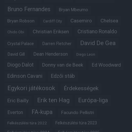
Bruno Fernandes
Bryan Mbeumo
Casemiro
Chelsea
Bryan Robson
Cardiff City
Christian Eriksen
Cristiano Ronaldo
Chido Obi
David De Gea
Crystal Palace
Darren Fletcher
Dean Henderson
David Gill
Diego Leon
Diogo Dalot
Donny van de Beek
Ed Woodward
Edinson Cavani
Edzői stáb
Egykori játékosok
Érdekességek
Erik ten Hag
Európa-liga
Eric Bailly
FA-kupa
Everton
Facundo Pellistri
Felkészülési túra 2022
Felkészülési túra 2023