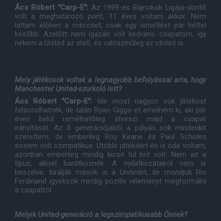
Ács Róbert "Carp-E":
Az 1999-es Bajnokok Ligája-döntõ
volt a meghatározó pont, 11 éves voltam akkor. Nem
láttam élõben a meccset, csak egy ismétlést pár héttel
késõbb. Azelõtt nem igazán volt kedvenc csapatom, így
nekem a United az elsõ, és valószínûleg az utolsó is.
Mely játékosok voltak a legnagyobb befolyással arra, hogy
Manchester United-szurkoló lett?
Ács Róbert "Carp-E":
Ide most nagyon sok játékost
felsorolhatnék, de talán Ryan Giggs-et emelném ki, aki pár
éven belül remélhetõleg átveszi majd a csapat
irányítását. Az õ generációjából a pályán sok mindenkit
szerettem, de emberileg Roy Keane és Paul Scholes
sosem volt szimpatikus. Utóbbi játékáért én is oda voltam,
azonban emberileg mindig kicsit túl brit volt. Nem az a
típus, akivel barátkoznék. A nyilatkozatairól nem is
beszélve, bírálják mások is a Unitedet, de mondjuk Rio
Ferdinand igyekszik mindig pozitív véleményt megformálni
a csapatról.
Melyik United-generáció a legszimpatikusabb Önnek?