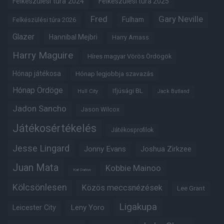
Felkészülési túra 2024
Felkészülési túra 2025
Fred
Gary Neville
Fulham
Felkészülési túra 2026
Glazer
Hannibal Mejbri
Harry Amass
Harry Maguire
Híres magyar Vörös Ördögök
Hónap játékosa
Hónap legjobbja szavazás
Hónap Ördöge
Ifjúsági BL
Hull City
Jack Butland
Jadon Sancho
Jason Wilcox
Játékosértékelés
Játékosprofilok
Jesse Lingard
Jonny Evans
Joshua Zirkzee
Juan Mata
Kobbie Mainoo
Karl Darlow
Kölcsönlesen
Közös meccsnézések
Lee Grant
Ligakupa
Leny Yoro
Leicester City