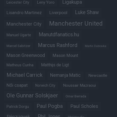
Ligakupa
Leny Yoro
Leicester City
Luke Shaw
Lisandro Martinez
Liverpool
Manchester United
Manchester City
Manutdfanatics.hu
Manuel Ugarte
Marcus Rashford
Marcel Sabitzer
Martin Dubravka
Mason Greenwood
Mason Mount
Matheus Cunha
Matthijs de Ligt
Michael Carrick
Nemanja Matic
Newcastle
Női csapat
Noussair Mazraoui
Norwich City
Ole Gunnar Solskjaer
Omar Berrada
Paul Pogba
Paul Scholes
Patrick Dorgu
Phil Jones
Pénzügyek