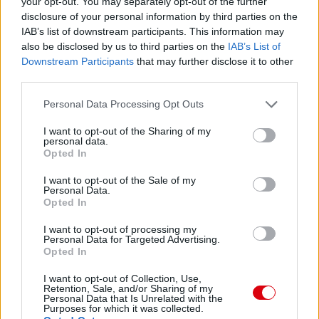
your opt-out. You may separately opt-out of the further
disclosure of your personal information by third parties on the
IAB’s list of downstream participants. This information may
also be disclosed by us to third parties on the
IAB’s List of
Downstream Participants
that may further disclose it to other
third parties.
Please note that this website/app uses one or more Google
Personal Data Processing Opt Outs
services and may gather and store information including but
not limited to your visit or usage behaviour. You may click to
I want to opt-out of the Sharing of my
personal data.
grant or deny consent to Google and its third-party tags to
Opted In
use your data for below specified purposes in below Google
consent section.
I want to opt-out of the Sale of my
Personal Data.
Opted In
I want to opt-out of processing my
Personal Data for Targeted Advertising.
Meccs Center
Opted In
I want to opt-out of Collection, Use,
Retention, Sale, and/or Sharing of my
Personal Data that Is Unrelated with the
Paris Saint-Germain
vs
Purposes for which it was collected.