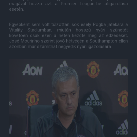
magával hozza azt a Premier League-be átigazolása
esetén.
Egyébként sem volt túlzottan sok esély Pogba játékára a
Vitality Stadiumban, miután hosszú nyári szünetét
követõen csak ezen a héten kezdte meg az edzéseket,
José Mourinho szerint jövõ hétvégén a Southampton ellen
azonban már számíthat negyedik nyári igazolására.