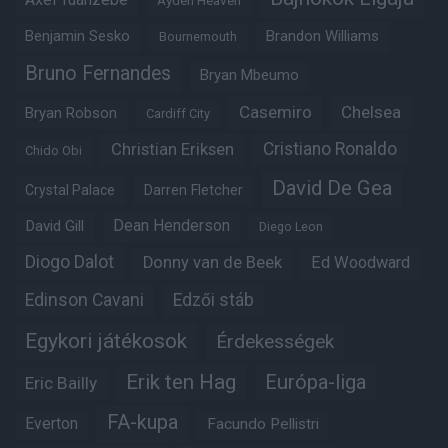
Ayden Heaven
Benjamin Sesko
Brandon Williams
Bournemouth
Bruno Fernandes
Bryan Mbeumo
Casemiro
Chelsea
Bryan Robson
Cardiff City
Christian Eriksen
Cristiano Ronaldo
Chido Obi
David De Gea
Crystal Palace
Darren Fletcher
Dean Henderson
David Gill
Diego Leon
Diogo Dalot
Donny van de Beek
Ed Woodward
Edinson Cavani
Edzői stáb
Egykori játékosok
Érdekességek
Erik ten Hag
Európa-liga
Eric Bailly
FA-kupa
Everton
Facundo Pellistri