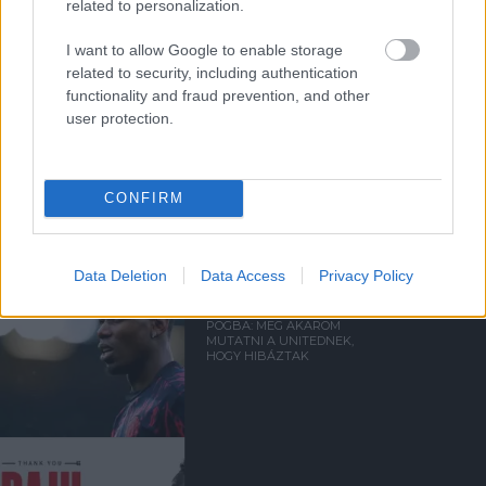
related to personalization.
I want to allow Google to enable storage
related to security, including authentication
functionality and fraud prevention, and other
user protection.
Kapcsolódó hírek
CONFIRM
PAUL POGBA
Data Deletion
Data Access
Privacy Policy
POGBA: MEG AKAROM
MUTATNI A UNITEDNEK,
HOGY HIBÁZTAK