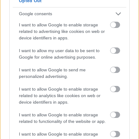
Opted Out
Manchester United
Google consents
Felkészülési szezon 4. mérkőzés
Nya Ullevi, Göteborg
I want to allow Google to enable storage
2026-08-08 17:00
related to advertising like cookies on web or
device identifiers in apps.
1 nap 21 óra 3 perc 54 másodperc
I want to allow my user data to be sent to
Google for online advertising purposes.
Leeds United
vs
Manchester United
2026-08-12 20:30
I want to allow Google to send me
AC Milan
vs
Manchester United
2026-08-15 18:00
personalized advertising.
ELŐZŐ MÉRKŐZÉSEK
I want to allow Google to enable storage
related to analytics like cookies on web or
device identifiers in apps.
Támogatás
I want to allow Google to enable storage
related to functionality of the website or app.
Támogasd adományoddal
I want to allow Google to enable storage
a ManUtdFanatics.hu működését!