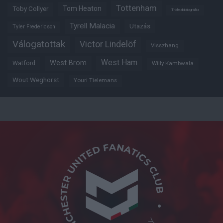
Tottenham
Tom Heaton
Toby Collyer
Trófeabibliográfia
Tyrell Malacia
Utazás
Tyler Fredericson
Válogatottak
Victor Lindelöf
Visszhang
West Ham
West Brom
Watford
Willy Kambwala
Wout Weghorst
Youri Tielemans