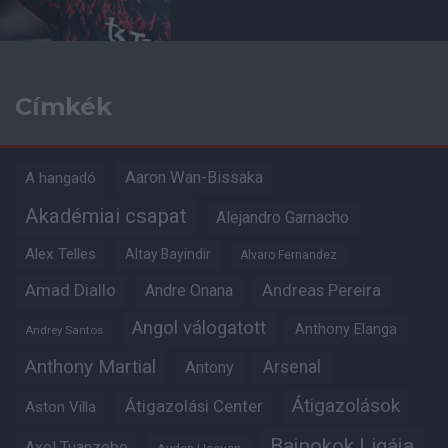
Címkék
Aaron Wan-Bissaka
A hangadó
Akadémiai csapat
Alejandro Garnacho
Alex Telles
Altay Bayindir
Alvaro Fernandez
Amad Diallo
Andre Onana
Andreas Pereira
Angol válogatott
Anthony Elanga
Andrey Santos
Anthony Martial
Arsenal
Antony
Átigazolások
Átigazolási Center
Aston Villa
Bajnokok Ligája
Axel Tuanzebe