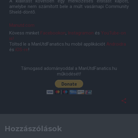
A kiállítást követõen egy mérkõzéses eltiltást kapott,
amelybe nem számított bele a múlt vasárnapi Community
Shield-döntõ.
Manutd.com
Kövess minket
Facebookon
,
Instagramon
és
YouTube-on
is!
Töltsd le a ManUtdFanatics.hu mobil applikációt
Androidra
és
iOS-re
!
Támogasd adományoddal a ManUtdFanatics.hu
működését!
Hozzászólások