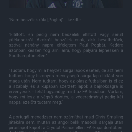
"Nem beszélek róla [Pogba]" - kezdte.
"Eltiltott, én pedig nem beszélek eltiltott vagy sérült
játékosokról. Azokról beszélek csak, akik bevethetõek,
szóval néhány napra elfelejtem Paul Pogbát. Keddre
azonban készen fog állni arra, hogy pályára léphessen a
Southampton ellen."
"Tudtam, hogy mi a helyzet sárga lapok esetén, de azt nem
tudtam, hogy bizonyos mennyiségû sárga lap eltiltást von
maga után. Nem tudtam, hogy az olasz futballban is él ez
a szabály, és a kupában szerzett lapok a bajnokságra is
érvényesek - tehát ugyanúgy, mint az FA-kupában. Vártam,
hogy mi lesz a végsõ döntés, a végeredményt pedig két
nappal ezelõtt tudtam meg."
A portugál menedzser nem számíthat majd Chris Smalling
játékára sem, miután az angol bekk második sárgája után
piroslapot kapott a Crystal Palace elleni FA-kupa döntõben.