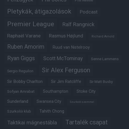
Phil Neville
Pletykák, átigazolások
Podcast
Premier League
Ralf Rangnick
Raphaël Varane
Rasmus Højlund
Richard Arnold
Ruben Amorim
Ruud van Nistelrooy
Ryan Giggs
Scott McTominay
Senne Lammens
Sir Alex Ferguson
Sergio Reguilon
Sir Bobby Charlton
Sir Jim Ratcliffe
Sir Matt Busby
Southampton
Stoke City
Sofyan Amrabat
Sunderland
Swansea City
Szurkoló szemmel
Tahith Chong
Szurkolói klub
Tartalék csapat
Taktikai mágnestábla