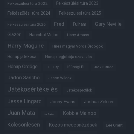
Felkészülési túra 2022
Felkészülési túra 2023
Felkészülési túra 2024
Felkészülési túra 2025
Fred
Gary Neville
Fulham
Felkészülési túra 2026
Glazer
Hannibal Mejbri
Harry Amass
Harry Maguire
Híres magyar Vörös Ördögök
Hónap játékosa
Hónap legjobbja szavazás
Hónap Ördöge
Ifjúsági BL
Hull City
Jack Butland
Jadon Sancho
Jason Wilcox
Játékosértékelés
Játékosprofilok
Jesse Lingard
Jonny Evans
Joshua Zirkzee
Juan Mata
Kobbie Mainoo
Karl Darlow
Kölcsönlesen
Közös meccsnézések
Lee Grant