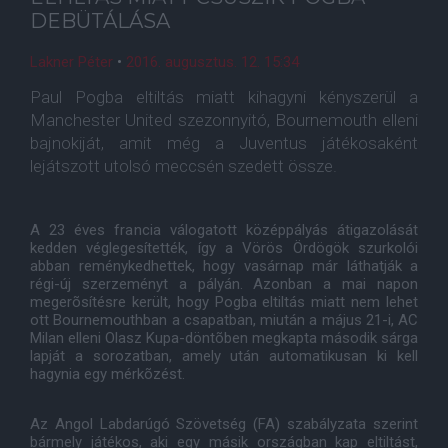
DEBÜTÁLÁSA
Lakner Péter
•
2016. augusztus. 12. 15:34
Paul Pogba eltiltás miatt kihagyni kényszerül a
Manchester United szezonnyitó, Bournemouth elleni
bajnokiját, amit még a Juventus játékosaként
lejátszott utolsó meccsén szedett össze.
A 23 éves francia válogatott középpályás átigazolását
kedden véglegesítették, így a Vörös Ördögök szurkolói
abban reménykedhettek, hogy vasárnap már láthatják a
régi-új szerzeményt a pályán. Azonban a mai napon
megerõsítésre került, hogy Pogba eltiltás miatt nem lehet
ott Bournemouthban a csapatban, miután a május 21-i, AC
Milan elleni Olasz Kupa-döntõben megkapta második sárga
lapját a sorozatban, amely után automatikusan ki kell
hagynia egy mérkõzést.
Az Angol Labdarúgó Szövetség (FA) szabályzata szerint
bármely játékos, aki egy másik országban kap eltiltást,