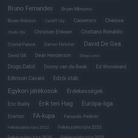
Bruno Fernandes
Bryan Mbeumo
Casemiro
Chelsea
Bryan Robson
Cardiff City
Christian Eriksen
Cristiano Ronaldo
Chido Obi
David De Gea
Crystal Palace
Darren Fletcher
Dean Henderson
David Gill
Diego Leon
Diogo Dalot
Donny van de Beek
Ed Woodward
Edinson Cavani
Edzői stáb
Egykori játékosok
Érdekességek
Erik ten Hag
Európa-liga
Eric Bailly
FA-kupa
Everton
Facundo Pellistri
Felkészülési túra 2022
Felkészülési túra 2023
Felkészülési túra 2024
Felkészülési túra 2025