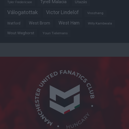
Tyrell Malacia
Utazás
Tyler Fredericson
Válogatottak
Victor Lindelöf
Visszhang
West Ham
West Brom
Watford
Willy Kambwala
Wout Weghorst
Youri Tielemans