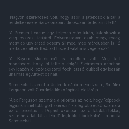
"Nagyon szerencsés volt, hogy azok a játékosok álltak a
rendelkezésére Barcelonában, de okosan tette, amit tett."
"A Premier League egy teljesen más kiírás, különbözik a
világ összes ligájától. Folyamatosan csak megy, megy,
megy és úgy érzed sosem áll meg, még márciusban is 12
mérkõzés áll elõtted, azt hiszed valaha is vége lesz?"
"A Bayern Münchennél is rendben volt. Meg kell
mondanom, hogy jól tette a dolgát. Számomra azonban
egy igazán jó, szórakoztató focit játszó klubból egy igazán
unalmas együttest csinált."
Schmeichel szerint a United korábbi menedzsere, Sir Alex
Ferguson volt Guardiola filozófiájának elöljárója.
"Alex Ferguson számára a prioritás az volt, hogy 'képesek
legyünk minél több gólt szerezni' - a legtöbb edzõ számára
ez a prioritás -, Pepnél azonban ez a labdabirtoklás,
szeretné a labdát a lehetõ legtöbbet birtokolni" - mondta
Schmeichel.