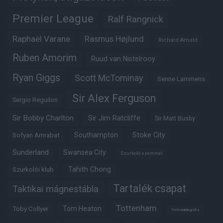
Premier League
Ralf Rangnick
Raphaël Varane
Rasmus Højlund
Richard Arnold
Ruben Amorim
Ruud van Nistelrooy
Ryan Giggs
Scott McTominay
Senne Lammens
Sir Alex Ferguson
Sergio Reguilon
Sir Bobby Charlton
Sir Jim Ratcliffe
Sir Matt Busby
Southampton
Stoke City
Sofyan Amrabat
Sunderland
Swansea City
Szurkoló szemmel
Tahith Chong
Szurkolói klub
Tartalék csapat
Taktikai mágnestábla
Tottenham
Tom Heaton
Toby Collyer
Trófeabibliográfia