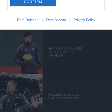
CONFIRM
GIGGS: CARRICK ÚJRA
"IZGALOMBA" HOZTA A
UNITED SZURKOLÓKAT
Data Deletion
Data Access
Privacy Policy
MELYIK EGYKORI UNITED
KAPUSOKRA NÉZ FEL
LAMMENS?
MAGUIRE-T LENYŰGÖZI
EVANS ÉS WOODGATE