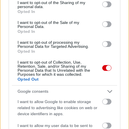
Leeds United
vs
Manchester
not limited to your visit or usage behaviour. You may click to
I want to opt-out of the Sharing of my
personal data.
grant or deny consent to Google and its third-party tags to
United
Opted In
use your data for below specified purposes in below Google
consent section.
Felkészülési szezon 5. mérkőzés
I want to opt-out of the Sale of my
Personal Data.
Croke Park, Dublin
Opted In
2026-08-12 20:30
I want to opt-out of processing my
2 nap 14 óra 57 perc 57 másodperc
Personal Data for Targeted Advertising.
Opted In
AC Milan
vs
Manchester United
2026-08-15 18:00
I want to opt-out of Collection, Use,
Retention, Sale, and/or Sharing of my
Personal Data that Is Unrelated with the
Purposes for which it was collected.
ELŐZŐ MÉRKŐZÉSEK
Opted Out
Google consents
Támogatás
I want to allow Google to enable storage
related to advertising like cookies on web or
device identifiers in apps.
Támogasd adományoddal
a ManUtdFanatics.hu működését!
I want to allow my user data to be sent to