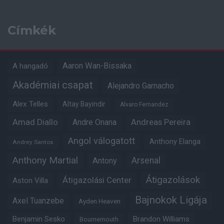
Címkék
Aaron Wan-Bissaka
A hangadó
Akadémiai csapat
Alejandro Garnacho
Alex Telles
Altay Bayindir
Alvaro Fernandez
Amad Diallo
Andre Onana
Andreas Pereira
Angol válogatott
Anthony Elanga
Andrey Santos
Anthony Martial
Arsenal
Antony
Átigazolások
Átigazolási Center
Aston Villa
Bajnokok Ligája
Axel Tuanzebe
Ayden Heaven
Benjamin Sesko
Brandon Williams
Bournemouth