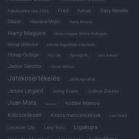
Fred
Gary Neville
Fulham
Felkészülési túra 2026
Glazer
Hannibal Mejbri
Harry Amass
Harry Maguire
Híres magyar Vörös Ördögök
Hónap játékosa
Hónap legjobbja szavazás
Hónap Ördöge
Ifjúsági BL
Hull City
Jack Butland
Jadon Sancho
Jason Wilcox
Játékosértékelés
Játékosprofilok
Jesse Lingard
Jonny Evans
Joshua Zirkzee
Juan Mata
Kobbie Mainoo
Karl Darlow
Kölcsönlesen
Közös meccsnézések
Lee Grant
Ligakupa
Leny Yoro
Leicester City