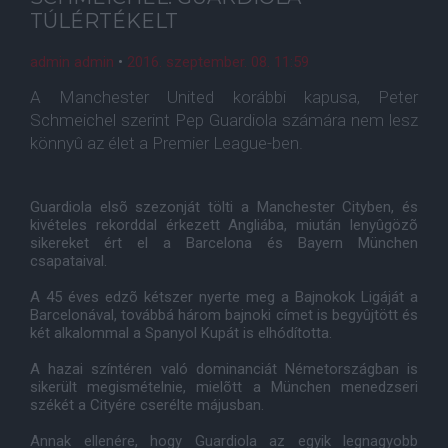
TÚLÉRTÉKELT
admin admin
•
2016. szeptember. 08. 11:59
A Manchester United korábbi kapusa, Peter
Schmeichel szerint Pep Guardiola számára nem lesz
könnyû az élet a Premier League-ben.
Guardiola elsõ szezonját tölti a Manchester Cityben, és
kivételes rekorddal érkezett Angliába, miután lenyûgözõ
sikereket ért el a Barcelona és Bayern München
csapataival.
A 45 éves edzõ kétszer nyerte meg a Bajnokok Ligáját a
Barcelonával, továbbá három bajnoki címet is begyûjtött és
két alkalommal a Spanyol Kupát is elhódította.
A hazai színtéren való dominanciát Németországban is
sikerült megismételnie, mielõtt a München menedzseri
székét a Cityére cserélte májusban.
Annak ellenére, hogy Guardiola az egyik legnagyobb