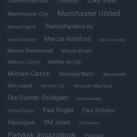
Luke Shaw
Lisandro Martinez
Liverpool
Manchester United
Manchester City
Manutdfanatics.hu
Manuel Ugarte
Marcus Rashford
Marcel Sabitzer
Martin Dubravka
Mason Greenwood
Mason Mount
Matheus Cunha
Matthijs de Ligt
Michael Carrick
Nemanja Matic
Newcastle
Női csapat
Noussair Mazraoui
Norwich City
Ole Gunnar Solskjaer
Omar Berrada
Paul Pogba
Paul Scholes
Patrick Dorgu
Phil Jones
Pénzügyek
Phil Neville
Pletykák, átigazolások
Podcast