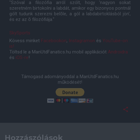
"Szóval a filozófia arról szólt, hogy 'nagyon sokat
szeretném birtokolni a labdát, amikor egy bizonyos pontnál
gólt tudunk szerezni belõle, a gól a labdabirtoklásból jön',
és ez az õ filozófiája."
SkySports
Kövess minket
Facebookon
,
Instagramon
és
YouTube-on
is!
Töltsd le a ManUtdFanatics.hu mobil applikációt
Androidra
és
iOS-re
!
Támogasd adományoddal a ManUtdFanatics.hu
működését!
Hozzászólások