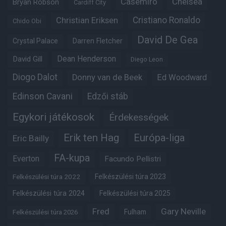
Casemiro
Chelsea
Bryan Robson
Cardiff City
Christian Eriksen
Cristiano Ronaldo
Chido Obi
David De Gea
Crystal Palace
Darren Fletcher
Dean Henderson
David Gill
Diego Leon
Diogo Dalot
Donny van de Beek
Ed Woodward
Edinson Cavani
Edzői stáb
Egykori játékosok
Érdekességek
Erik ten Hag
Európa-liga
Eric Bailly
FA-kupa
Everton
Facundo Pellistri
Felkészülési túra 2022
Felkészülési túra 2023
Felkészülési túra 2024
Felkészülési túra 2025
Fred
Gary Neville
Fulham
Felkészülési túra 2026