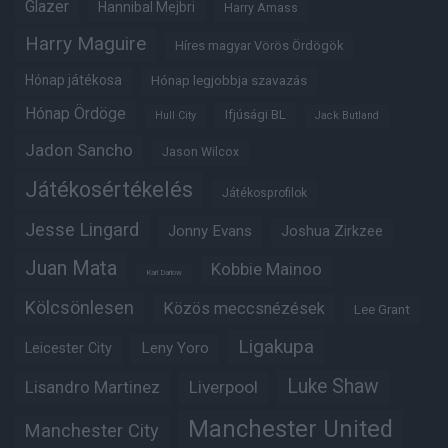
Glazer
Hannibal Mejbri
Harry Amass
Harry Maguire
Híres magyar Vörös Ördögök
Hónap játékosa
Hónap legjobbja szavazás
Hónap Ördöge
Ifjúsági BL
Hull City
Jack Butland
Jadon Sancho
Jason Wilcox
Játékosértékelés
Játékosprofilok
Jesse Lingard
Jonny Evans
Joshua Zirkzee
Juan Mata
Kobbie Mainoo
Karl Darlow
Kölcsönlesen
Közös meccsnézések
Lee Grant
Ligakupa
Leny Yoro
Leicester City
Luke Shaw
Lisandro Martinez
Liverpool
Manchester United
Manchester City