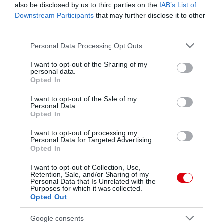
also be disclosed by us to third parties on the
IAB’s List of
Nya Ullevi, Göteborg
2026-08-08 17:00
Downstream Participants
that may further disclose it to other
third parties.
Please note that this website/app uses one or more Google
Personal Data Processing Opt Outs
services and may gather and store information including but
Leeds United
vs
Manchester United
2026-08-12 20:30
not limited to your visit or usage behaviour. You may click to
I want to opt-out of the Sharing of my
personal data.
grant or deny consent to Google and its third-party tags to
AC Milan
vs
Manchester United
2026-08-15 18:00
Opted In
use your data for below specified purposes in below Google
consent section.
I want to opt-out of the Sale of my
ELŐZŐ MÉRKŐZÉSEK
Personal Data.
Opted In
Támogatás
I want to opt-out of processing my
Personal Data for Targeted Advertising.
Opted In
I want to opt-out of Collection, Use,
Támogasd adományoddal
Retention, Sale, and/or Sharing of my
a ManUtdFanatics.hu működését!
Personal Data that Is Unrelated with the
Purposes for which it was collected.
Opted Out
Google consents