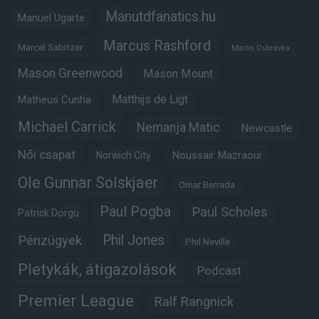
Manutdfanatics.hu
Manuel Ugarte
Marcus Rashford
Marcel Sabitzer
Martin Dubravka
Mason Greenwood
Mason Mount
Matheus Cunha
Matthijs de Ligt
Michael Carrick
Nemanja Matic
Newcastle
Női csapat
Noussair Mazraoui
Norwich City
Ole Gunnar Solskjaer
Omar Berrada
Paul Pogba
Paul Scholes
Patrick Dorgu
Phil Jones
Pénzügyek
Phil Neville
Pletykák, átigazolások
Podcast
Premier League
Ralf Rangnick