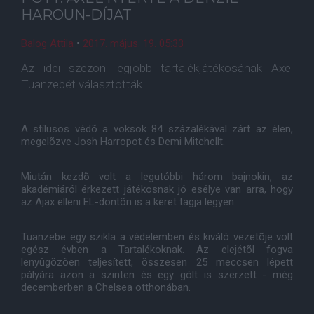
HAROUN-DÍJAT
Balog Attila
•
2017. május. 19. 05:33
Az idei szezon legjobb tartalékjátékosának Axel
Tuanzebét választották.
A stílusos védõ a voksok 84 százalékával zárt az élen,
megelõzve Josh Harropot és Demi Mitchellt.
Miután kezdõ volt a legutóbbi három bajnokin, az
akadémiáról érkezett játékosnak jó esélye van arra, hogy
az Ajax elleni EL-döntõn is a keret tagja legyen.
Tuanzebe egy szikla a védelemben és kiváló vezetõje volt
egész évben a Tartalékoknak. Az elejétõl fogva
lenyûgözõen teljesített, összesen 25 meccsen lépett
pályára azon a szinten és egy gólt is szerzett - még
decemberben a Chelsea otthonában.