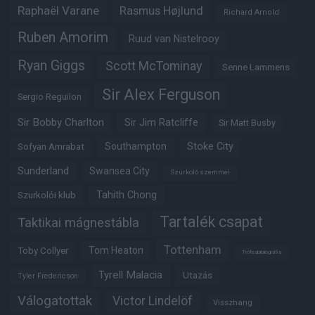
Raphaël Varane
Rasmus Højlund
Richard Arnold
Ruben Amorim
Ruud van Nistelrooy
Ryan Giggs
Scott McTominay
Senne Lammens
Sir Alex Ferguson
Sergio Reguilon
Sir Bobby Charlton
Sir Jim Ratcliffe
Sir Matt Busby
Southampton
Stoke City
Sofyan Amrabat
Sunderland
Swansea City
Szurkoló szemmel
Tahith Chong
Szurkolói klub
Tartalék csapat
Taktikai mágnestábla
Tottenham
Tom Heaton
Toby Collyer
Trófeabibliográfia
Tyrell Malacia
Utazás
Tyler Fredericson
Válogatottak
Victor Lindelöf
Visszhang