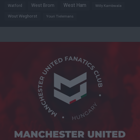
West Ham
West Brom
Watford
Willy Kambwala
Wout Weghorst
Youri Tielemans