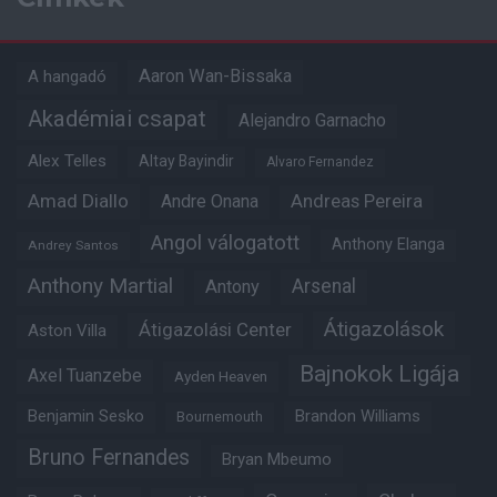
Aaron Wan-Bissaka
A hangadó
Akadémiai csapat
Alejandro Garnacho
Alex Telles
Altay Bayindir
Alvaro Fernandez
Amad Diallo
Andre Onana
Andreas Pereira
Angol válogatott
Anthony Elanga
Andrey Santos
Anthony Martial
Arsenal
Antony
Átigazolások
Átigazolási Center
Aston Villa
Bajnokok Ligája
Axel Tuanzebe
Ayden Heaven
Benjamin Sesko
Brandon Williams
Bournemouth
Bruno Fernandes
Bryan Mbeumo