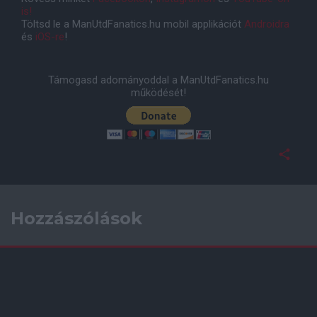
is!
Töltsd le a ManUtdFanatics.hu mobil applikációt
Androidra
és
iOS-re
!
Támogasd adományoddal a ManUtdFanatics.hu
működését!
Hozzászólások