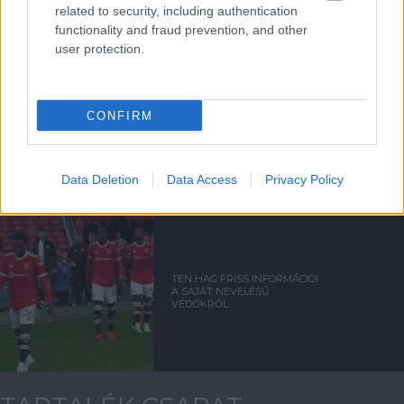
related to security, including authentication
functionality and fraud prevention, and other
user protection.
CONFIRM
KÖZELEG A HIÁNYZÓK
VISSZATÉRÉSE
Data Deletion
Data Access
Privacy Policy
TEN HAG FRISS INFORMÁCIÓI
A SAJÁT NEVELÉSŰ
VÉDŐKRŐL