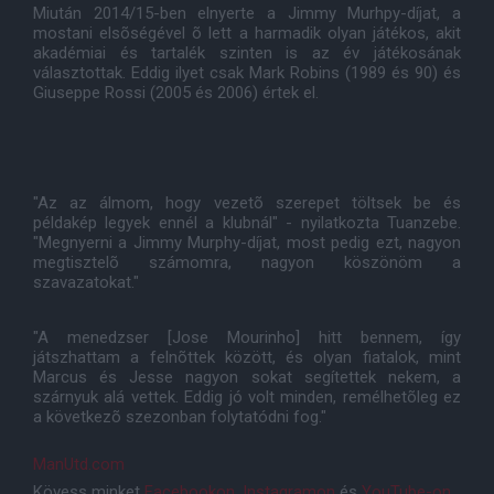
Miután 2014/15-ben elnyerte a Jimmy Murhpy-díjat, a
mostani elsõségével õ lett a harmadik olyan játékos, akit
akadémiai és tartalék szinten is az év játékosának
választottak. Eddig ilyet csak Mark Robins (1989 és 90) és
Giuseppe Rossi (2005 és 2006) értek el.
"Az az álmom, hogy vezetõ szerepet töltsek be és
példakép legyek ennél a klubnál" - nyilatkozta Tuanzebe.
"Megnyerni a Jimmy Murphy-díjat, most pedig ezt, nagyon
megtisztelõ számomra, nagyon köszönöm a
szavazatokat."
"A menedzser [Jose Mourinho] hitt bennem, így
játszhattam a felnõttek között, és olyan fiatalok, mint
Marcus és Jesse nagyon sokat segítettek nekem, a
szárnyuk alá vettek. Eddig jó volt minden, remélhetõleg ez
a következõ szezonban folytatódni fog."
ManUtd.com
Kövess minket
Facebookon
,
Instagramon
és
YouTube-on