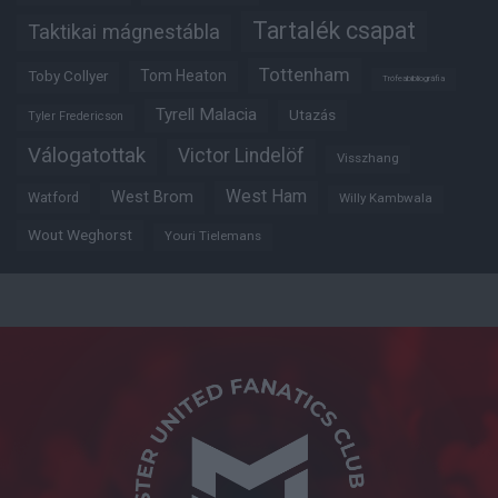
Tartalék csapat
Taktikai mágnestábla
Tottenham
Tom Heaton
Toby Collyer
Trófeabibliográfia
Tyrell Malacia
Utazás
Tyler Fredericson
Válogatottak
Victor Lindelöf
Visszhang
West Ham
West Brom
Watford
Willy Kambwala
Wout Weghorst
Youri Tielemans