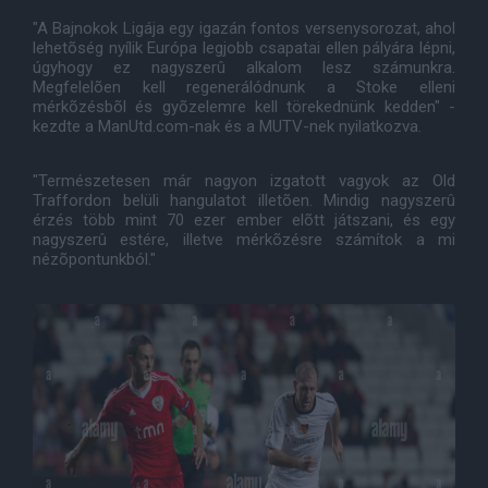
"A Bajnokok Ligája egy igazán fontos versenysorozat, ahol
lehetõség nyílik Európa legjobb csapatai ellen pályára lépni,
úgyhogy ez nagyszerû alkalom lesz számunkra.
Megfelelõen kell regenerálódnunk a Stoke elleni
mérkõzésbõl és gyõzelemre kell törekednünk kedden" -
kezdte a ManUtd.com-nak és a MUTV-nek nyilatkozva.
"Természetesen már nagyon izgatott vagyok az Old
Traffordon belüli hangulatot illetõen. Mindig nagyszerû
érzés több mint 70 ezer ember elõtt játszani, és egy
nagyszerû estére, illetve mérkõzésre számítok a mi
nézõpontunkból."