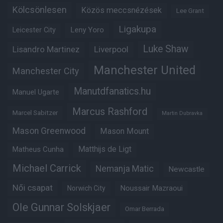
Kölcsönlesen
Közös meccsnézések
Lee Grant
Ligakupa
Leny Yoro
Leicester City
Luke Shaw
Lisandro Martinez
Liverpool
Manchester United
Manchester City
Manutdfanatics.hu
Manuel Ugarte
Marcus Rashford
Marcel Sabitzer
Martin Dubravka
Mason Greenwood
Mason Mount
Matheus Cunha
Matthijs de Ligt
Michael Carrick
Nemanja Matic
Newcastle
Női csapat
Noussair Mazraoui
Norwich City
Ole Gunnar Solskjaer
Omar Berrada