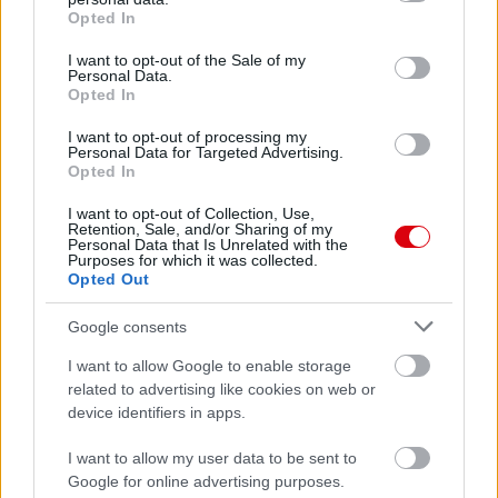
Meccs Center
grant or deny consent to Google and its third-party tags to
Opted In
use your data for below specified purposes in below Google
consent section.
I want to opt-out of the Sale of my
Personal Data.
Paris Saint-Germain
vs
Opted In
Manchester United
I want to opt-out of processing my
Personal Data for Targeted Advertising.
Felkészülési szezon 4. mérkőzés
Opted In
Nya Ullevi, Göteborg
2026-08-08 17:00
I want to opt-out of Collection, Use,
Retention, Sale, and/or Sharing of my
Personal Data that Is Unrelated with the
Purposes for which it was collected.
Opted Out
Leeds United
vs
Manchester United
2026-08-12 20:30
Google consents
AC Milan
vs
Manchester United
2026-08-15 18:00
I want to allow Google to enable storage
related to advertising like cookies on web or
ELŐZŐ MÉRKŐZÉSEK
device identifiers in apps.
I want to allow my user data to be sent to
Támogatás
Google for online advertising purposes.