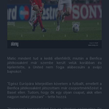
Matic mindent tud a keddi ellenfélrõl, miután a Benfica
játékosaként már szembe került velük korábban és
kijelentette, a United nem fogja alábecsülni a svájci
bajnokot.
"Egész Európára kiterjedõen követem a futballt, emellett a
Benfica játékosaként játszottam már csoportmérkõzést a
Basel ellen. Tudom, hogy õk egy olyan csapat, akik ellen
nagyon nehéz játszani" - tette hozzá.