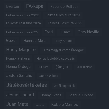
FA-kupa
Everton
Facundo Pellistri
Felkészülési túra 2022
Felkészülési túra 2023
Felkészülési túra 2024
Felkészülési túra 2025
Fred
Gary Neville
Fulham
Felkészülési túra 2026
Glazer
Hannibal Mejbri
Harry Amass
Harry Maguire
Híres magyar Vörös Ördögök
Hónap játékosa
Hónap legjobbja szavazás
Hónap Ördöge
Ifjúsági BL
Hull City
Jack Butland
Jadon Sancho
Jason Wilcox
Játékosértékelés
Játékosprofilok
Jesse Lingard
Jonny Evans
Joshua Zirkzee
Juan Mata
Kobbie Mainoo
Karl Darlow