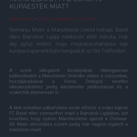
KUPAESTÉK MIATT
Lakner Péter
•
2017. szeptember. 11. 14:14
Nemanja Matic a Manchester United holnapi, Basel
elleni Bajnokok Ligája mérkõzés elõtt elárulta, már
alig gyõzi kivárni, hogy megtapasztalhassa egy
európai kupamérkõzés hangulatát az Old Traffordon.
A szerb válogatott középpályás villámgyorsan
beilleszkedett a Manchester Unitedbe ebben a szezonban,
hozzájárulásával a Vörös Ördögök veretlen
idénykezdetéhez pedig kiérdemelte játékostársai és a
szakértõk elismerését is.
A klub színeiben pályafutása során elõször a svájci bajnok
FC Basel ellen szerepelhet majd a Bajnokok Ligájában, azt
követõen, hogy nyáron Manchesterbe igazolt a Chelsea-
tõl, Matic elmondása szerint pedig már nagyon izgatott a
mérkõzés miatt.