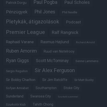
Paul Pogba
Paul Scholes
Patrick Dorgu
Phil Jones
Pénzügyek
Phil Neville
Pletykák, átigazolások
Podcast
Premier League
Ralf Rangnick
Raphaël Varane
Rasmus Højlund
Richard Arnold
Ruben Amorim
Ruud van Nistelrooy
Ryan Giggs
Scott McTominay
Senne Lammens
Sir Alex Ferguson
Sergio Reguilon
Sir Bobby Charlton
Sir Jim Ratcliffe
Sir Matt Busby
Southampton
Stoke City
Sofyan Amrabat
Sunderland
Swansea City
Szurkoló szemmel
Tahith Chong
Szurkolói klub