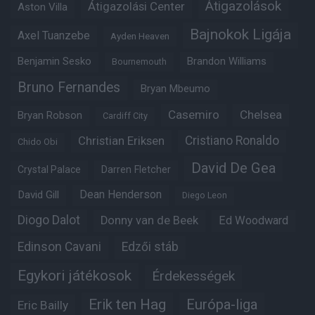
Átigazolások
Átigazolási Center
Aston Villa
Bajnokok Ligája
Axel Tuanzebe
Ayden Heaven
Benjamin Sesko
Brandon Williams
Bournemouth
Bruno Fernandes
Bryan Mbeumo
Casemiro
Chelsea
Bryan Robson
Cardiff City
Christian Eriksen
Cristiano Ronaldo
Chido Obi
David De Gea
Crystal Palace
Darren Fletcher
Dean Henderson
David Gill
Diego Leon
Diogo Dalot
Donny van de Beek
Ed Woodward
Edinson Cavani
Edzői stáb
Egykori játékosok
Érdekességek
Erik ten Hag
Európa-liga
Eric Bailly