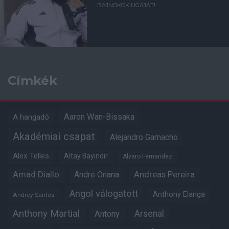
BAJNOKOK LIGÁJÁT!
Címkék
Aaron Wan-Bissaka
A hangadó
Akadémiai csapat
Alejandro Garnacho
Alex Telles
Altay Bayindir
Alvaro Fernandez
Amad Diallo
Andre Onana
Andreas Pereira
Angol válogatott
Anthony Elanga
Andrey Santos
Anthony Martial
Arsenal
Antony