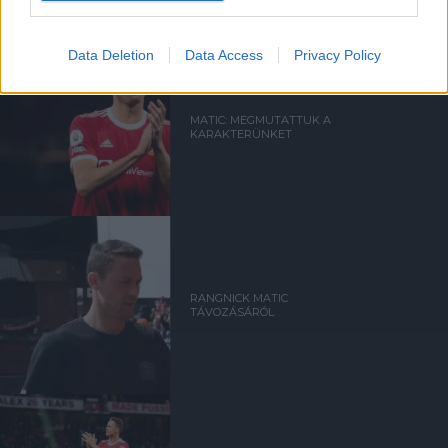
Data Deletion
Data Access
Privacy Policy
MATIC: MEGMUTATTUK A
KARAKTERÜNKET
RANGNICK MATIC
TÁVOZÁSÁRÓL