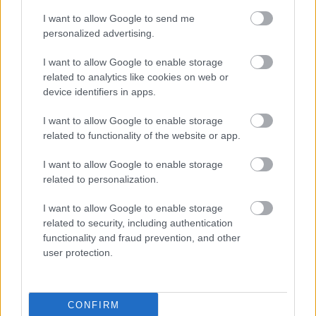
I want to allow Google to send me
personalized advertising.
Támogasd adományoddal
a ManUtdFanatics.hu működését!
I want to allow Google to enable storage
related to analytics like cookies on web or
device identifiers in apps.
I want to allow Google to enable storage
related to functionality of the website or app.
Kapcsolódó hírek
I want to allow Google to enable storage
related to personalization.
NEMANJA MATIC
I want to allow Google to enable storage
related to security, including authentication
functionality and fraud prevention, and other
user protection.
MATIC BÚCSÚÜZENETE A
SZURKOLÓKNAK
CONFIRM