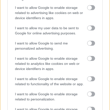
Nya Ullevi, Göteborg
2026-08-08 17:00
I want to allow Google to enable storage
related to advertising like cookies on web or
2 nap 4 óra 49 perc 58 másodperc
device identifiers in apps.
I want to allow my user data to be sent to
Leeds United
vs
Manchester United
2026-08-12 20:30
Google for online advertising purposes.
AC Milan
vs
Manchester United
2026-08-15 18:00
I want to allow Google to send me
personalized advertising.
ELŐZŐ MÉRKŐZÉSEK
I want to allow Google to enable storage
related to analytics like cookies on web or
Támogatás
device identifiers in apps.
I want to allow Google to enable storage
related to functionality of the website or app.
Támogasd adományoddal
a ManUtdFanatics.hu működését!
I want to allow Google to enable storage
related to personalization.
I want to allow Google to enable storage