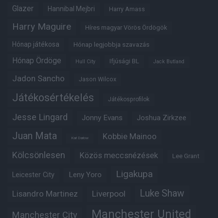
Glazer
Hannibal Mejbri
Harry Amass
Harry Maguire
Híres magyar Vörös Ördögök
Hónap játékosa
Hónap legjobbja szavazás
Hónap Ördöge
Ifjúsági BL
Hull City
Jack Butland
Jadon Sancho
Jason Wilcox
Játékosértékelés
Játékosprofilok
Jesse Lingard
Jonny Evans
Joshua Zirkzee
Juan Mata
Kobbie Mainoo
Karl Darlow
Kölcsönlesen
Közös meccsnézések
Lee Grant
Ligakupa
Leny Yoro
Leicester City
Luke Shaw
Lisandro Martinez
Liverpool
Manchester United
Manchester City