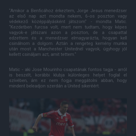
"Amikor a Benficához érkeztem, Jorge Jesus menedzser
az első nap azt mondta nekem, 6-os poszton vagy
védekező középpályásként játszom" - mondta Matic.
"Kezdetben furcsa volt, mert nem tudtam, hogy képes
vagyok-e játszani azon a poszton, de a csapattal
edzettem és a menedzser elmagyarázta, hogyan kell
csinálnom a dolgom. Aztán a rengeteg kemény munka
után most a Manchester Unitednél vagyok, úgyhogy jól
kellett csináljam azt, amit tettem."
Matic - aki Jose Mourinho csapatának fontos tagja - arról
is beszélt, korábbi klubja különleges helyet foglal el
szívében, ám ez nem fogja meggátolni abban, hogy
mindent beleadjon szerdán a United sikeréért.