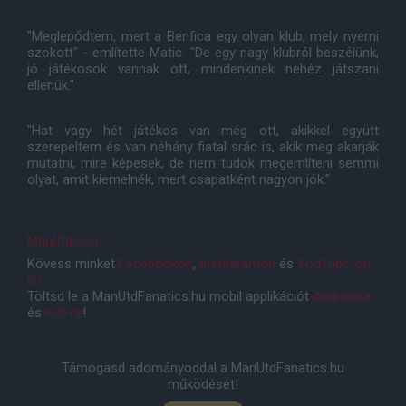
"Meglepődtem, mert a Benfica egy olyan klub, mely nyerni
szokott" - említette Matic. "De egy nagy klubról beszélünk,
jó játékosok vannak ott, mindenkinek nehéz játszani
ellenük."
"Hat vagy hét játékos van még ott, akikkel együtt
szerepeltem és van néhány fiatal srác is, akik meg akarják
mutatni, mire képesek, de nem tudok megemlíteni semmi
olyat, amit kiemelnék, mert csapatként nagyon jók."
ManUtd.com
Kövess minket
Facebookon
,
Instagramon
és
YouTube-on
is!
Töltsd le a ManUtdFanatics.hu mobil applikációt
Androidra
és
iOS-re
!
Támogasd adományoddal a ManUtdFanatics.hu
működését!