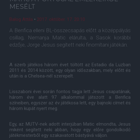
MESÉLT
Balog Attila
•
2017. október. 17. 20:10
A Benfica elleni BL-összecsapás előtt a középpályás
csillag, Nemanja Matic elárulta, a Sasok korábbi
edzője, Jorge Jesus segített neki finomítani játékán.
A szerb játékos három évet töltött az Estadio da Luzban
2011 és 2014 között, egy olyan időszakban, mely előtt és
után is a Chelsea-nél szerepelt.
Lisszaboni évei során fontos tagja lett Jesus csapatának,
három éve alatt 97 alkalommal játszott a Benfica
színeiben, egyszer az év játékosa lett, egy bajnoki címet és
három kupát nyert meg.
Egy, az MUTV-nek adott interjúban Matic elmondta, Jesus
miként segített neki abban, hogy egy előre gondolkodó
játékmesterből egy szakavatott bástyává váljon.