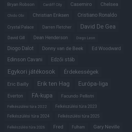
Casemiro
Chelsea
Bryan Robson
Cardiff City
Christian Eriksen
Cristiano Ronaldo
Chido Obi
David De Gea
Crystal Palace
Darren Fletcher
Dean Henderson
David Gill
Diego Leon
Diogo Dalot
Donny van de Beek
Ed Woodward
Edinson Cavani
Edzői stáb
Egykori játékosok
Érdekességek
Erik ten Hag
Európa-liga
Eric Bailly
FA-kupa
Everton
Facundo Pellistri
Felkészülési túra 2022
Felkészülési túra 2023
Felkészülési túra 2024
Felkészülési túra 2025
Fred
Gary Neville
Fulham
Felkészülési túra 2026