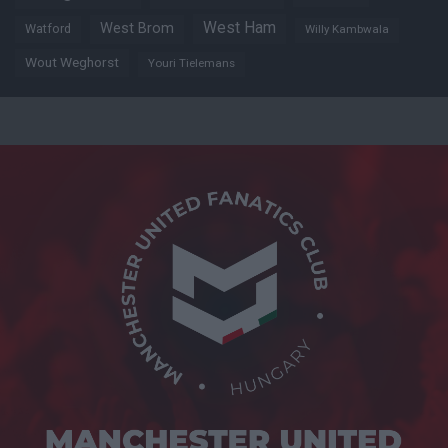
West Ham
West Brom
Watford
Willy Kambwala
Wout Weghorst
Youri Tielemans