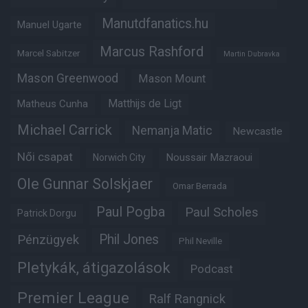
Manutdfanatics.hu
Manuel Ugarte
Marcus Rashford
Marcel Sabitzer
Martin Dubravka
Mason Greenwood
Mason Mount
Matheus Cunha
Matthijs de Ligt
Michael Carrick
Nemanja Matic
Newcastle
Női csapat
Noussair Mazraoui
Norwich City
Ole Gunnar Solskjaer
Omar Berrada
Paul Pogba
Paul Scholes
Patrick Dorgu
Phil Jones
Pénzügyek
Phil Neville
Pletykák, átigazolások
Podcast
Premier League
Ralf Rangnick