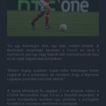
"Ez egy különleges klub, egy klub, melyet imádok. A
Benficánál rengeteget tanultam a fociról és arról a
nyomásról, ami egy nagy klubnál való szerepléssel jár, hisz
ez az egyik legjobb klub Európában."
"Életem végéig szurkolni fogok nekik, különleges helyet
foglalnak el a szívemben, de remélem, hogy a Bajnokok
Ligájában pontokat szerzünk ellenük."
A Sasok elfelednék BL-rajtjukat, 2-1-re kikaptak otthon a
CSZKA Moszkvától, majd 5-0-ra a Baseltől idegenben. A
szerb középpályás azonban úgy gondolja, a portugálok
továbbra is veszélyes ellenfélnek számítanak.