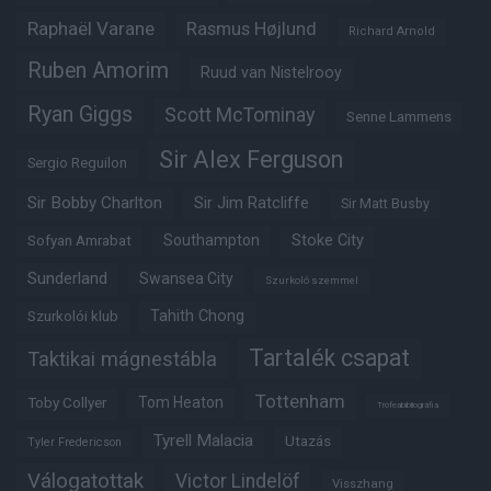
Raphaël Varane
Rasmus Højlund
Richard Arnold
Ruben Amorim
Ruud van Nistelrooy
Ryan Giggs
Scott McTominay
Senne Lammens
Sir Alex Ferguson
Sergio Reguilon
Sir Bobby Charlton
Sir Jim Ratcliffe
Sir Matt Busby
Southampton
Stoke City
Sofyan Amrabat
Sunderland
Swansea City
Szurkoló szemmel
Tahith Chong
Szurkolói klub
Tartalék csapat
Taktikai mágnestábla
Tottenham
Tom Heaton
Toby Collyer
Trófeabibliográfia
Tyrell Malacia
Utazás
Tyler Fredericson
Válogatottak
Victor Lindelöf
Visszhang