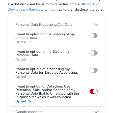
also be disclosed by us to third parties on the
IAB’s List of
Downstream Participants
that may further disclose it to other
third parties.
Please note that this website/app uses one or more Google
Personal Data Processing Opt Outs
services and may gather and store information including but
not limited to your visit or usage behaviour. You may click to
I want to opt-out of the Sharing of my
personal data.
grant or deny consent to Google and its third-party tags to
Opted In
use your data for below specified purposes in below Google
consent section.
I want to opt-out of the Sale of my
Personal Data.
Opted In
I want to opt-out of processing my
Meccs Center
Personal Data for Targeted Advertising.
Opted In
I want to opt-out of Collection, Use,
Paris Saint-Germain
vs
Retention, Sale, and/or Sharing of my
Personal Data that Is Unrelated with the
Purposes for which it was collected.
Manchester United
Opted Out
Felkészülési szezon 4. mérkőzés
Google consents