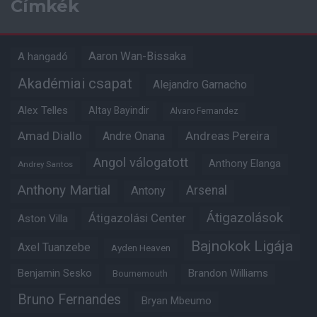
Címkék
Aaron Wan-Bissaka
A hangadó
Akadémiai csapat
Alejandro Garnacho
Alex Telles
Altay Bayindir
Alvaro Fernandez
Amad Diallo
Andre Onana
Andreas Pereira
Angol válogatott
Anthony Elanga
Andrey Santos
Anthony Martial
Arsenal
Antony
Átigazolások
Átigazolási Center
Aston Villa
Bajnokok Ligája
Axel Tuanzebe
Ayden Heaven
Benjamin Sesko
Brandon Williams
Bournemouth
Bruno Fernandes
Bryan Mbeumo