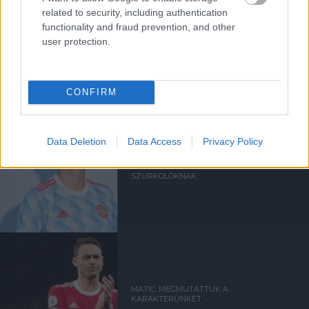
related to security, including authentication
functionality and fraud prevention, and other
user protection.
Kapcsolódó hírek
NEMANJA MATIC
CONFIRM
Data Deletion
Data Access
Privacy Policy
MATIC BÚCSÚÜZENETE A
SZURKOLÓKNAK
MATIC: MEGMUTATTUK A
KARAKTERÜNKET