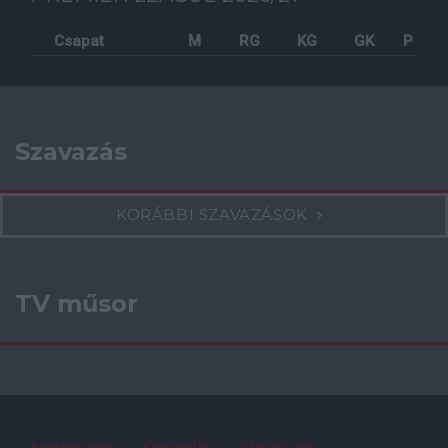
Csapat
M
RG
KG
GK
P
Szavazás
KORÁBBI SZAVAZÁSOK
TV műsor
Impresszum
Kapcsolat
Szerzői jog