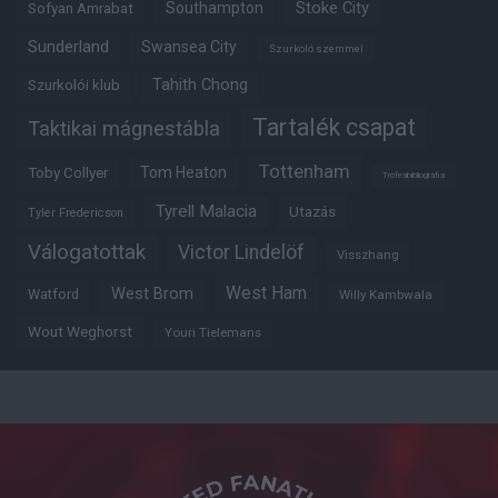
Southampton
Stoke City
Sofyan Amrabat
Sunderland
Swansea City
Szurkoló szemmel
Tahith Chong
Szurkolói klub
Tartalék csapat
Taktikai mágnestábla
Tottenham
Tom Heaton
Toby Collyer
Trófeabibliográfia
Tyrell Malacia
Utazás
Tyler Fredericson
Válogatottak
Victor Lindelöf
Visszhang
West Ham
West Brom
Watford
Willy Kambwala
Wout Weghorst
Youri Tielemans