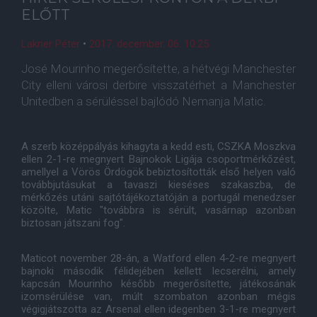
ELŐTT
Lakner Péter
•
2017. december. 06. 10:25
José Mourinho megerősítette, a hétvégi Manchester
City elleni városi derbire visszatérhet a Manchester
Unitedben a sérüléssel bajlódó Nemanja Matic.
A szerb középpályás kihagyta a kedd esti, CSZKA Moszkva
ellen 2-1-re megnyert Bajnokok Ligája csoportmérkőzést,
amellyel a Vörös Ördögök bebiztosították első helyen való
továbbjutásukat a tavaszi kieséses szakaszba, de
mérkőzés utáni sajtótájékoztatóján a portugál menedzser
közölte, Matic "továbbra is sérült, vasárnap azonban
biztosan játszani fog".
Maticot november 28-án, a Watford ellen 4-2-re megnyert
bajnoki második félidejében kellett lecserélni, amely
kapcsán Mourinho később megerősítette, játékosának
izomsérülése van, múlt szombaton azonban mégis
végigjátszotta az Arsenal ellen idegenben 3-1-re megnyert