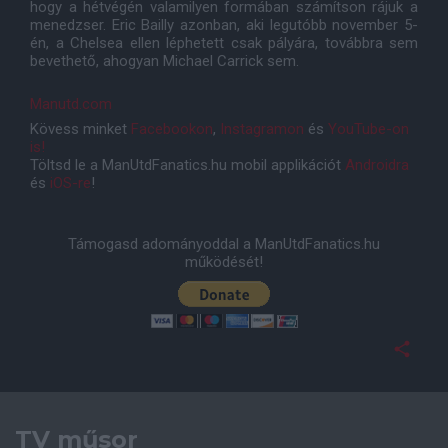
hogy a hétvégén valamilyen formában számítson rájuk a
menedzser. Eric Bailly azonban, aki legutóbb november 5-
én, a Chelsea ellen léphetett csak pályára, továbbra sem
bevethető, ahogyan Michael Carrick sem.
Manutd.com
Kövess minket
Facebookon
,
Instagramon
és
YouTube-on
is!
Töltsd le a ManUtdFanatics.hu mobil applikációt
Androidra
és
iOS-re
!
Támogasd adományoddal a ManUtdFanatics.hu
működését!
TV műsor