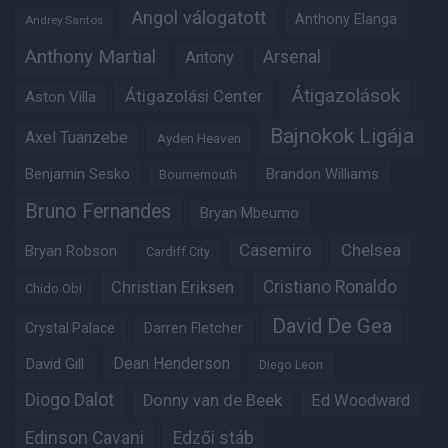
Angol válogatott
Anthony Elanga
Andrey Santos
Anthony Martial
Arsenal
Antony
Átigazolások
Átigazolási Center
Aston Villa
Bajnokok Ligája
Axel Tuanzebe
Ayden Heaven
Benjamin Sesko
Brandon Williams
Bournemouth
Bruno Fernandes
Bryan Mbeumo
Casemiro
Chelsea
Bryan Robson
Cardiff City
Christian Eriksen
Cristiano Ronaldo
Chido Obi
David De Gea
Crystal Palace
Darren Fletcher
Dean Henderson
David Gill
Diego Leon
Diogo Dalot
Donny van de Beek
Ed Woodward
Edinson Cavani
Edzői stáb