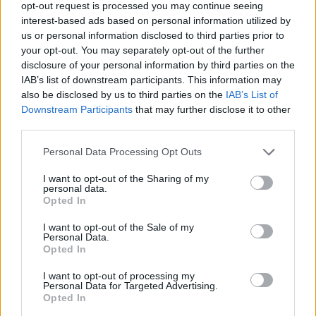
opt-out request is processed you may continue seeing
interest-based ads based on personal information utilized by
us or personal information disclosed to third parties prior to
Meccs Center
your opt-out. You may separately opt-out of the further
disclosure of your personal information by third parties on the
IAB’s list of downstream participants. This information may
also be disclosed by us to third parties on the
IAB’s List of
Paris Saint-Germain
vs
Downstream Participants
that may further disclose it to other
third parties.
Manchester United
Please note that this website/app uses one or more Google
Personal Data Processing Opt Outs
Felkészülési szezon 4. mérkőzés
services and may gather and store information including but
Nya Ullevi, Göteborg
not limited to your visit or usage behaviour. You may click to
I want to opt-out of the Sharing of my
2026-08-08 17:00
personal data.
grant or deny consent to Google and its third-party tags to
Opted In
use your data for below specified purposes in below Google
1 nap 11 óra 36 perc 21 másodperc
consent section.
I want to opt-out of the Sale of my
Personal Data.
Opted In
Leeds United
vs
Manchester United
2026-08-12 20:30
I want to opt-out of processing my
AC Milan
vs
Manchester United
2026-08-15 18:00
Personal Data for Targeted Advertising.
Opted In