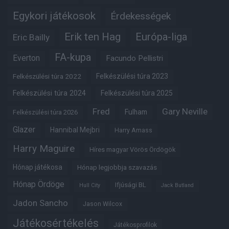
Egykori játékosok
Érdekességek
Erik ten Hag
Európa-liga
Eric Bailly
FA-kupa
Everton
Facundo Pellistri
Felkészülési túra 2022
Felkészülési túra 2023
Felkészülési túra 2024
Felkészülési túra 2025
Fred
Gary Neville
Fulham
Felkészülési túra 2026
Glazer
Hannibal Mejbri
Harry Amass
Harry Maguire
Híres magyar Vörös Ördögök
Hónap játékosa
Hónap legjobbja szavazás
Hónap Ördöge
Ifjúsági BL
Hull City
Jack Butland
Jadon Sancho
Jason Wilcox
Játékosértékelés
Játékosprofilok