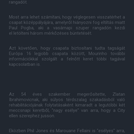
rangadót.
Most arra lehet számítani, hogy véglegesen visszatérhet a
csapat középpályájára, amelyről hiányozni fog eltiltás miatt
Paul Pogba, aki a vasárnapi szuper rangadón kezdi
el letölteni három mérkőzéses büntetését.
Azt követően, hogy csapata biztosítani tudta tagságát
Európa 16 legjobb csapata között, Mourinho további
információkkal szolgált a felnőtt keret többi tagjával
kapcsolatban is.
Az 54 éves szakember megerősítette, Zlatan
Ibrahimovicnak, aki súlyos térdszalag szakadásból való
rehabilitációjának folytatásaként kimaradt a legutóbbi két
meccsnapi keretből, "nagy esélye" van arra, hogy a City
ellen szerephez jusson.
Eközben Phil Jones és Marouane Fellaini is "esélyes" arra,