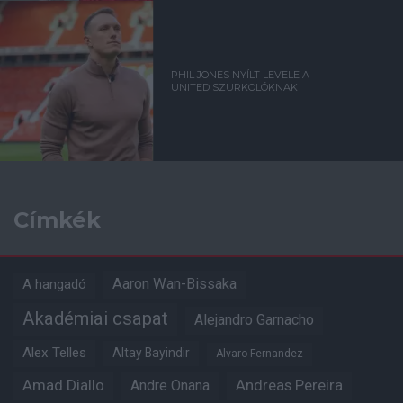
PHIL JONES NYÍLT LEVELE A
UNITED SZURKOLÓKNAK
Címkék
Aaron Wan-Bissaka
A hangadó
Akadémiai csapat
Alejandro Garnacho
Alex Telles
Altay Bayindir
Alvaro Fernandez
Amad Diallo
Andre Onana
Andreas Pereira