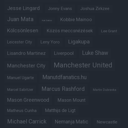
Jesse Lingard
Jonny Evans
Joshua Zirkzee
Juan Mata
Kobbie Mainoo
Karl Darlow
Kölcsönlesen
Közös meccsnézések
Lee Grant
Ligakupa
Leny Yoro
Leicester City
Luke Shaw
Lisandro Martinez
Liverpool
Manchester United
Manchester City
Manutdfanatics.hu
Manuel Ugarte
Marcus Rashford
Marcel Sabitzer
Martin Dubravka
Mason Greenwood
Mason Mount
Matheus Cunha
Matthijs de Ligt
Michael Carrick
Nemanja Matic
Newcastle