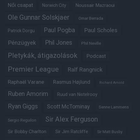
Női csapat
Noussair Mazraoui
Norwich City
Ole Gunnar Solskjaer
Omar Berrada
Paul Pogba
Paul Scholes
Patrick Dorgu
Phil Jones
Pénzügyek
Phil Neville
Pletykák, átigazolások
Podcast
Premier League
Ralf Rangnick
Raphaël Varane
Rasmus Højlund
Richard Arnold
Ruben Amorim
Ruud van Nistelrooy
Ryan Giggs
Scott McTominay
Senne Lammens
Sir Alex Ferguson
Sergio Reguilon
Sir Bobby Charlton
Sir Jim Ratcliffe
Sir Matt Busby