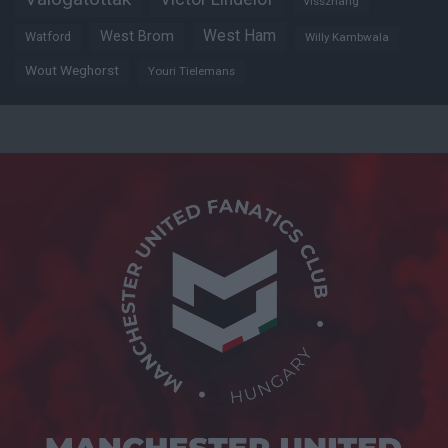
Visszhang
West Ham
West Brom
Watford
Willy Kambwala
Wout Weghorst
Youri Tielemans