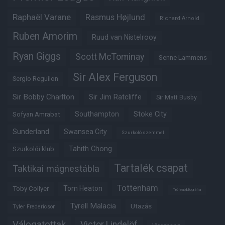
Raphaël Varane
Rasmus Højlund
Richard Arnold
Ruben Amorim
Ruud van Nistelrooy
Ryan Giggs
Scott McTominay
Senne Lammens
Sir Alex Ferguson
Sergio Reguilon
Sir Bobby Charlton
Sir Jim Ratcliffe
Sir Matt Busby
Southampton
Stoke City
Sofyan Amrabat
Sunderland
Swansea City
Szurkoló szemmel
Tahith Chong
Szurkolói klub
Tartalék csapat
Taktikai mágnestábla
Tottenham
Tom Heaton
Toby Collyer
Trófeabibliográfia
Tyrell Malacia
Utazás
Tyler Fredericson
Válogatottak
Victor Lindelöf