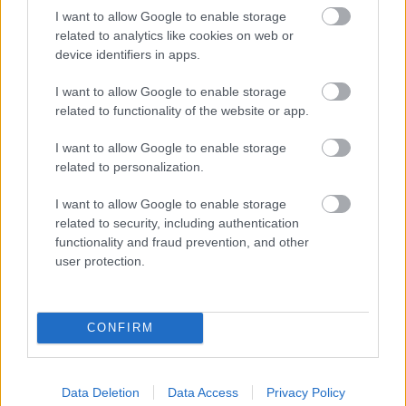
2026-08-08 17:00
I want to allow Google to enable storage
related to analytics like cookies on web or
device identifiers in apps.
I want to allow Google to enable storage
Leeds United
vs
Manchester United
2026-08-12 20:30
related to functionality of the website or app.
AC Milan
vs
Manchester United
2026-08-15 18:00
I want to allow Google to enable storage
related to personalization.
ELŐZŐ MÉRKŐZÉSEK
I want to allow Google to enable storage
related to security, including authentication
Támogatás
functionality and fraud prevention, and other
user protection.
Támogasd adományoddal
a ManUtdFanatics.hu működését!
CONFIRM
Data Deletion
Data Access
Privacy Policy