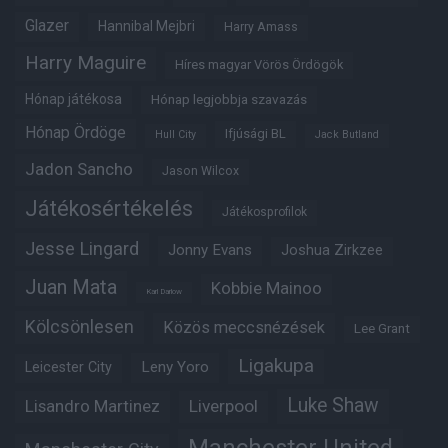
Glazer
Hannibal Mejbri
Harry Amass
Harry Maguire
Híres magyar Vörös Ördögök
Hónap játékosa
Hónap legjobbja szavazás
Hónap Ördöge
Ifjúsági BL
Hull City
Jack Butland
Jadon Sancho
Jason Wilcox
Játékosértékelés
Játékosprofilok
Jesse Lingard
Jonny Evans
Joshua Zirkzee
Juan Mata
Kobbie Mainoo
Karl Darlow
Kölcsönlesen
Közös meccsnézések
Lee Grant
Ligakupa
Leny Yoro
Leicester City
Luke Shaw
Lisandro Martinez
Liverpool