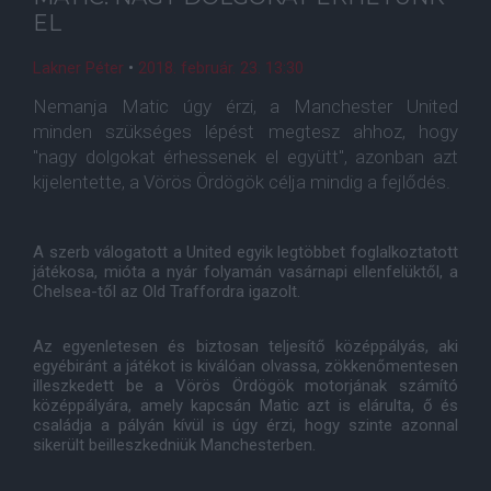
EL
Lakner Péter
•
2018. február. 23. 13:30
Nemanja Matic úgy érzi, a Manchester United
minden szükséges lépést megtesz ahhoz, hogy
"nagy dolgokat érhessenek el együtt", azonban azt
kijelentette, a Vörös Ördögök célja mindig a fejlődés.
A szerb válogatott a United egyik legtöbbet foglalkoztatott
játékosa, mióta a nyár folyamán vasárnapi ellenfelüktől, a
Chelsea-től az Old Traffordra igazolt.
Az egyenletesen és biztosan teljesítő középpályás, aki
egyébiránt a játékot is kiválóan olvassa, zökkenőmentesen
illeszkedett be a Vörös Ördögök motorjának számító
középpályára, amely kapcsán Matic azt is elárulta, ő és
családja a pályán kívül is úgy érzi, hogy szinte azonnal
sikerült beilleszkedniük Manchesterben.