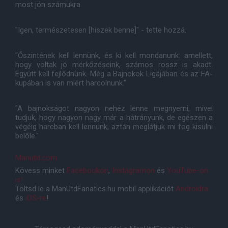
most jön számukra.
"Igen, természetesen [hiszek benne]" - tette hozzá.
"Őszintének kell lennünk, és ki kell mondanunk: amellett,
hogy voltak jó mérkőzéseink, számos rossz is akadt.
Együtt kell fejlődnünk. Még a Bajnokok Ligájában és az FA-
kupában is van miért harcolnunk."
"A bajnokságot nagyon nehéz lenne megnyerni, mivel
tudjuk, hogy nagyon nagy már a hátrányunk, de egészen a
végéig harcban kell lennünk, aztán meglátjuk mi fog kisülni
belőle."
Manutd.com
Kövess minket
Facebookon
,
Instagramon
és
YouTube-on
is!
Töltsd le a ManUtdFanatics.hu mobil applikációt
Androidra
és
iOS-re
!