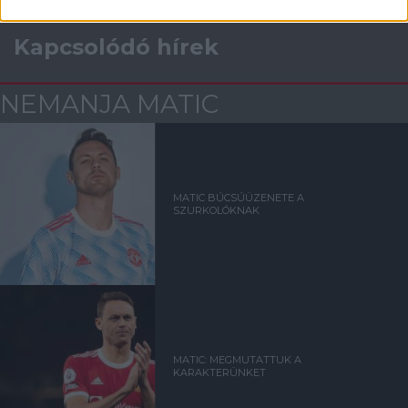
Kapcsolódó hírek
NEMANJA MATIC
MATIC BÚCSÚÜZENETE A
SZURKOLÓKNAK
MATIC: MEGMUTATTUK A
KARAKTERÜNKET