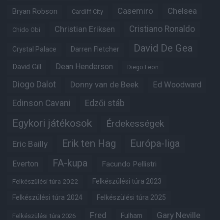
Casemiro
Chelsea
Bryan Robson
Cardiff City
Christian Eriksen
Cristiano Ronaldo
Chido Obi
David De Gea
Crystal Palace
Darren Fletcher
Dean Henderson
David Gill
Diego Leon
Diogo Dalot
Donny van de Beek
Ed Woodward
Edinson Cavani
Edzői stáb
Egykori játékosok
Érdekességek
Erik ten Hag
Európa-liga
Eric Bailly
FA-kupa
Everton
Facundo Pellistri
Felkészülési túra 2022
Felkészülési túra 2023
Felkészülési túra 2024
Felkészülési túra 2025
Fred
Gary Neville
Fulham
Felkészülési túra 2026