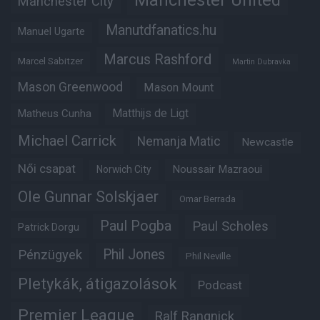
Manchester United
Manchester City
Manutdfanatics.hu
Manuel Ugarte
Marcus Rashford
Marcel Sabitzer
Martin Dubravka
Mason Greenwood
Mason Mount
Matheus Cunha
Matthijs de Ligt
Michael Carrick
Nemanja Matic
Newcastle
Női csapat
Noussair Mazraoui
Norwich City
Ole Gunnar Solskjaer
Omar Berrada
Paul Pogba
Paul Scholes
Patrick Dorgu
Phil Jones
Pénzügyek
Phil Neville
Pletykák, átigazolások
Podcast
Premier League
Ralf Rangnick