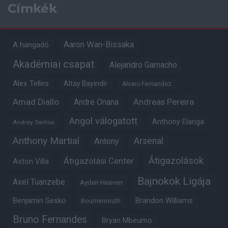
Címkék
Aaron Wan-Bissaka
A hangadó
Akadémiai csapat
Alejandro Garnacho
Alex Telles
Altay Bayindir
Alvaro Fernandez
Amad Diallo
Andre Onana
Andreas Pereira
Angol válogatott
Anthony Elanga
Andrey Santos
Anthony Martial
Arsenal
Antony
Átigazolások
Átigazolási Center
Aston Villa
Bajnokok Ligája
Axel Tuanzebe
Ayden Heaven
Benjamin Sesko
Brandon Williams
Bournemouth
Bruno Fernandes
Bryan Mbeumo