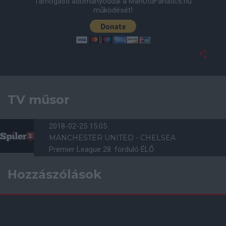
Támogasd adományoddal a ManUtdFanatics.hu
működését!
TV műsor
2018-02-25 15:05
MANCHESTER UNITED - CHELSEA
Premier League 28. forduló ÉLŐ
Hozzászólások