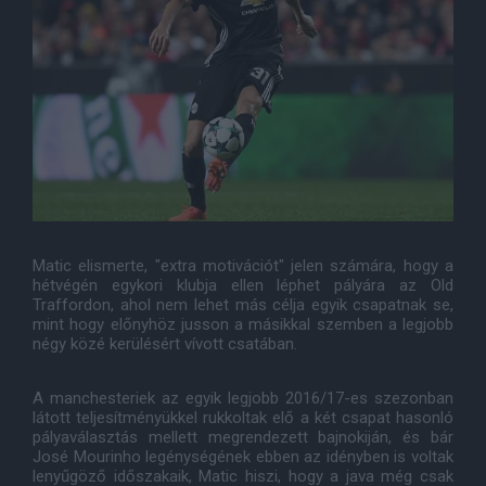
Matic elismerte, "extra motivációt" jelen számára, hogy a
hétvégén egykori klubja ellen léphet pályára az Old
Traffordon, ahol nem lehet más célja egyik csapatnak se,
mint hogy előnyhöz jusson a másikkal szemben a legjobb
négy közé kerülésért vívott csatában.
A manchesteriek az egyik legjobb 2016/17-es szezonban
látott teljesítményükkel rukkoltak elő a két csapat hasonló
pályaválasztás mellett megrendezett bajnokiján, és bár
José Mourinho legénységének ebben az idényben is voltak
lenyűgöző időszakaik, Matic hiszi, hogy a java még csak