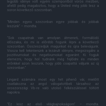
legjobb idénye volt egyéni szempontból vörös mezben,
afelől pedig magabiztos, hogy a United még jobb lesz a
soron következő szezonban.
"Minden egyes szezonban egyre jobbak és jobbak
leszünk" – mondta.
"Sok csapatnak van amolyan átmeneti, formálódó
időszaka, és mi is előrébb fogunk lépni a következő
szezonban. Összeszedjük magunkat és újra belevágunk.
Vissza kell tekintenünk a lezárult idényre, megvizsgálni a
pozitívumokat és negatívumokat egyaránt. Ki fogjuk
elemezni, hogy hol tudnánk még fejlődni és minden
erőnkkel azon leszünk, hogy jobb csapattá váljunk az új
szezonban."
Lingard számára most egy hét pihenő vár, mielőtt
csatlakozna az angol válogatottbeli társaihoz az
oroszországi Vb-re való utolsó felkészüléssel töltött
napokra.
"Ez lesz az első világbajnokságom" – mondta.