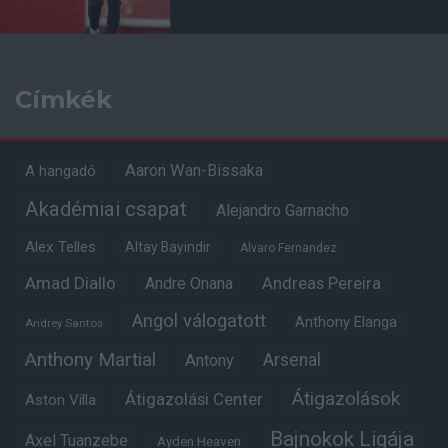
Címkék
Aaron Wan-Bissaka
A hangadó
Akadémiai csapat
Alejandro Garnacho
Alex Telles
Altay Bayindir
Alvaro Fernandez
Amad Diallo
Andre Onana
Andreas Pereira
Angol válogatott
Anthony Elanga
Andrey Santos
Anthony Martial
Arsenal
Antony
Átigazolások
Átigazolási Center
Aston Villa
Bajnokok Ligája
Axel Tuanzebe
Ayden Heaven