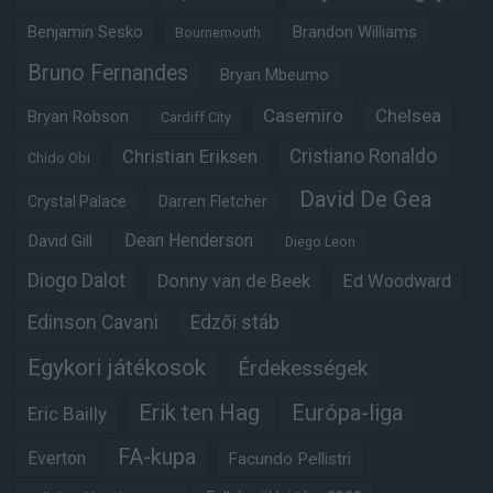
Benjamin Sesko
Brandon Williams
Bournemouth
Bruno Fernandes
Bryan Mbeumo
Casemiro
Chelsea
Bryan Robson
Cardiff City
Christian Eriksen
Cristiano Ronaldo
Chido Obi
David De Gea
Crystal Palace
Darren Fletcher
Dean Henderson
David Gill
Diego Leon
Diogo Dalot
Donny van de Beek
Ed Woodward
Edinson Cavani
Edzői stáb
Egykori játékosok
Érdekességek
Erik ten Hag
Európa-liga
Eric Bailly
FA-kupa
Everton
Facundo Pellistri