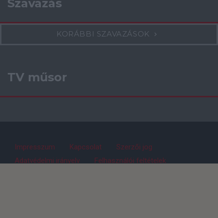
Szavazás
KORÁBBI SZAVAZÁSOK
TV műsor
Impresszum
Kapcsolat
Szerzői jog
Adatvédelmi irányelv
Felhasználói feltételek
ManUtdFanatics.hu © 2010-2026