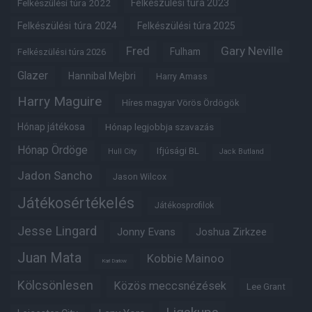
Felkészülési túra 2022
Felkészülési túra 2023
Felkészülési túra 2024
Felkészülési túra 2025
Fred
Gary Neville
Fulham
Felkészülési túra 2026
Glazer
Hannibal Mejbri
Harry Amass
Harry Maguire
Híres magyar Vörös Ördögök
Hónap játékosa
Hónap legjobbja szavazás
Hónap Ördöge
Ifjúsági BL
Hull City
Jack Butland
Jadon Sancho
Jason Wilcox
Játékosértékelés
Játékosprofilok
Jesse Lingard
Jonny Evans
Joshua Zirkzee
Juan Mata
Kobbie Mainoo
Karl Darlow
Kölcsönlesen
Közös meccsnézések
Lee Grant