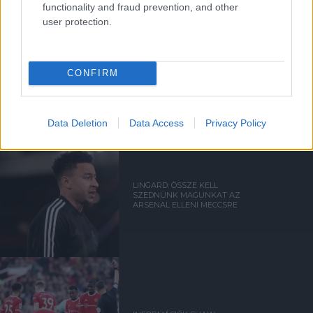
functionality and fraud prevention, and other
user protection.
RANGNICK: EZÉRT NEM
CONFIRM
CSERÉLTEM BE LINGARDOT
Data Deletion
Data Access
Privacy Policy
LINGARD: ÖSSZE KELL
SZEDNÜNK MAGUNKAT AZ
ARSENAL ELLENI MECCSRE