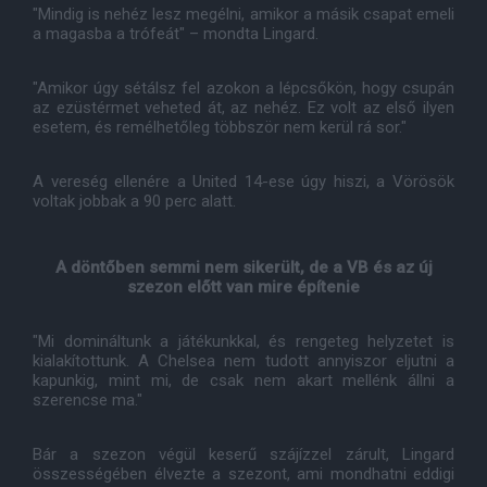
"Mindig is nehéz lesz megélni, amikor a másik csapat emeli
a magasba a trófeát" – mondta Lingard.
"Amikor úgy sétálsz fel azokon a lépcsőkön, hogy csupán
az ezüstérmet veheted át, az nehéz. Ez volt az első ilyen
esetem, és remélhetőleg többször nem kerül rá sor."
A vereség ellenére a United 14-ese úgy hiszi, a Vörösök
voltak jobbak a 90 perc alatt.
A döntőben semmi nem sikerült, de a VB és az új
szezon előtt van mire építenie
"Mi domináltunk a játékunkkal, és rengeteg helyzetet is
kialakítottunk. A Chelsea nem tudott annyiszor eljutni a
kapunkig, mint mi, de csak nem akart mellénk állni a
szerencse ma."
Bár a szezon végül keserű szájízzel zárult, Lingard
összességében élvezte a szezont, ami mondhatni eddigi