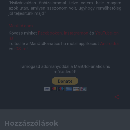
"Nyilvánvalóan önbizalommal telve vetem bele magam
azok után, amilyen szezonom volt, úgyhogy remélhetőleg
jól teljesítünk majd."
ManUtd.com
Kövess minket
Facebookon
,
Instagramon
és
YouTube-on
is!
Töltsd le a ManUtdFanatics.hu mobil applikációt
Androidra
és
iOS-re
!
Támogasd adományoddal a ManUtdFanatics.hu
működését!
Hozzászólások