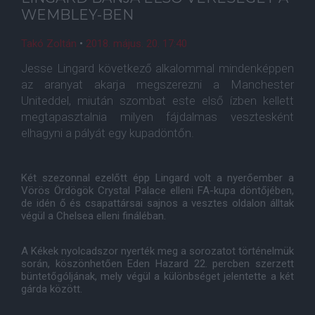
WEMBLEY-BEN
Takó Zoltán
•
2018. május. 20. 17:40
Jesse Lingard következő alkalommal mindenképpen
az aranyat akarja megszerezni a Manchester
Uniteddel, miután szombat este első ízben kellett
megtapasztalnia milyen fájdalmas vesztesként
elhagyni a pályát egy kupadöntőn.
Két szezonnal ezelőtt épp Lingard volt a nyerőember a
Vörös Ördögök Crystal Palace elleni FA-kupa döntőjében,
de idén ő és csapattársai sajnos a vesztes oldalon álltak
végül a Chelsea elleni fináléban.
A Kékek nyolcadszor nyerték meg a sorozatot történelmük
során, köszönhetően Eden Hazard 22. percben szerzett
büntetőgóljának, mely végül a különbséget jelentette a két
gárda között.