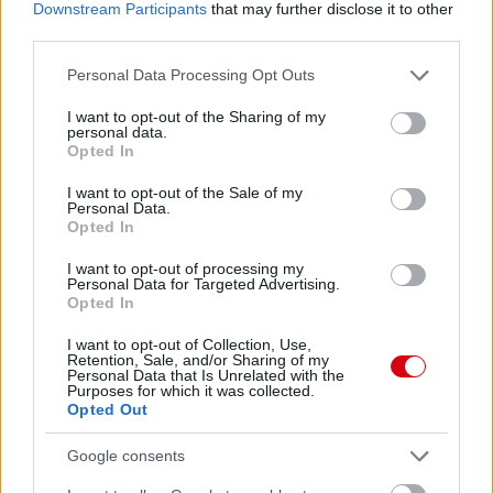
Downstream Participants
that may further disclose it to other
third parties.
Paris Saint-Germain
vs
Please note that this website/app uses one or more Google
Manchester United
Personal Data Processing Opt Outs
services and may gather and store information including but
not limited to your visit or usage behaviour. You may click to
I want to opt-out of the Sharing of my
Felkészülési szezon 4. mérkőzés
personal data.
grant or deny consent to Google and its third-party tags to
Nya Ullevi, Göteborg
Opted In
2026-08-08 17:00
use your data for below specified purposes in below Google
consent section.
I want to opt-out of the Sale of my
Personal Data.
2 nap 5 óra 23 perc 20 másodperc
Opted In
I want to opt-out of processing my
Leeds United
vs
Manchester United
2026-08-12 20:30
Personal Data for Targeted Advertising.
Opted In
AC Milan
vs
Manchester United
2026-08-15 18:00
I want to opt-out of Collection, Use,
Retention, Sale, and/or Sharing of my
ELŐZŐ MÉRKŐZÉSEK
Personal Data that Is Unrelated with the
Purposes for which it was collected.
Opted Out
Támogatás
Google consents