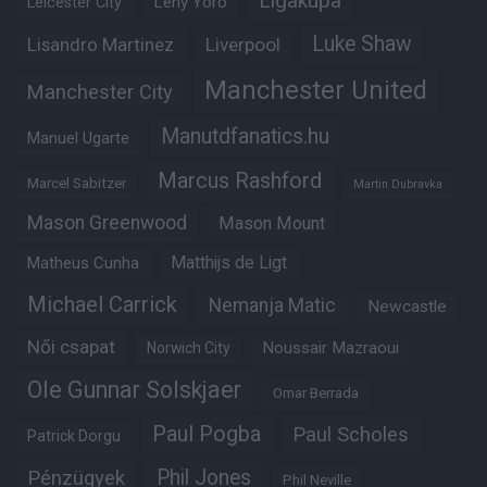
Ligakupa
Leny Yoro
Leicester City
Luke Shaw
Lisandro Martinez
Liverpool
Manchester United
Manchester City
Manutdfanatics.hu
Manuel Ugarte
Marcus Rashford
Marcel Sabitzer
Martin Dubravka
Mason Greenwood
Mason Mount
Matheus Cunha
Matthijs de Ligt
Michael Carrick
Nemanja Matic
Newcastle
Női csapat
Noussair Mazraoui
Norwich City
Ole Gunnar Solskjaer
Omar Berrada
Paul Pogba
Paul Scholes
Patrick Dorgu
Phil Jones
Pénzügyek
Phil Neville