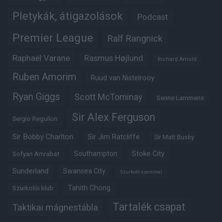
Pletykák, átigazolások
Podcast
Premier League
Ralf Rangnick
Raphaël Varane
Rasmus Højlund
Richard Arnold
Ruben Amorim
Ruud van Nistelrooy
Ryan Giggs
Scott McTominay
Senne Lammens
Sir Alex Ferguson
Sergio Reguilon
Sir Bobby Charlton
Sir Jim Ratcliffe
Sir Matt Busby
Southampton
Stoke City
Sofyan Amrabat
Sunderland
Swansea City
Szurkoló szemmel
Tahith Chong
Szurkolói klub
Tartalék csapat
Taktikai mágnestábla