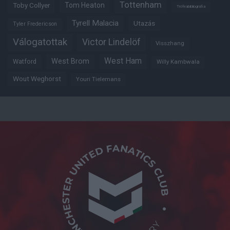
Tottenham
Tom Heaton
Toby Collyer
Trófeabibliográfia
Tyrell Malacia
Utazás
Tyler Fredericson
Válogatottak
Victor Lindelöf
Visszhang
West Ham
West Brom
Watford
Willy Kambwala
Wout Weghorst
Youri Tielemans