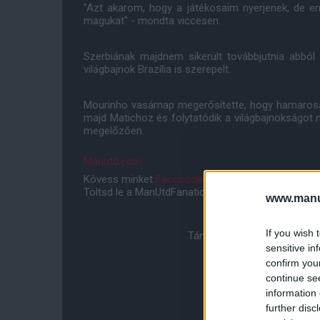
"Azt akarom, hogy a játékosaim nyerjenek, de eme
magukat" - mondta viccesen.
Szerbiának majdnem sikerült továbbjutnia abbó
világbajnok Brazília is szerepelt.
Mourinho vasárnap megerősítette, hogy hamarosan
majd Matichoz és folytatódik a világbajnokságot
megelőzően.
Manutd.com
Kövess minket
Facebookon
,
Instagramon
és
YouT
Töltsd le a ManUtdFanatics.hu mobil applikációt
An
www.manut
If you wish 
Támogasd adományoddal a 
sensitive in
confirm you
continue se
information 
further disc