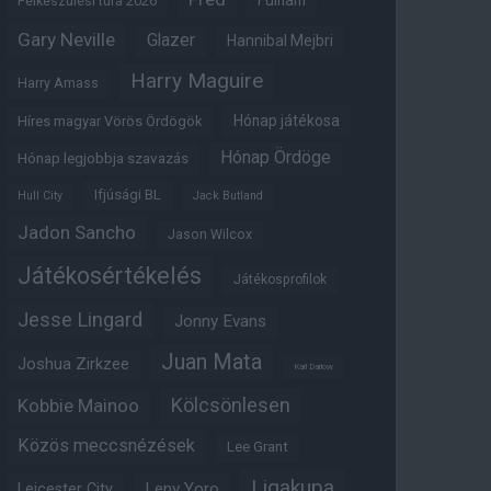
Fulham
Felkészülési túra 2026
Gary Neville
Glazer
Hannibal Mejbri
Harry Maguire
Harry Amass
Hónap játékosa
Híres magyar Vörös Ördögök
Hónap Ördöge
Hónap legjobbja szavazás
Ifjúsági BL
Hull City
Jack Butland
Jadon Sancho
Jason Wilcox
Játékosértékelés
Játékosprofilok
Jesse Lingard
Jonny Evans
Juan Mata
Joshua Zirkzee
Karl Darlow
Kölcsönlesen
Kobbie Mainoo
Közös meccsnézések
Lee Grant
Ligakupa
Leny Yoro
Leicester City