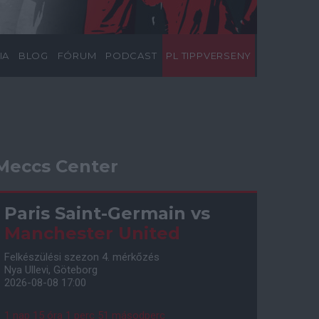
IA
BLOG
FÓRUM
PODCAST
PL TIPPVERSENY
Meccs Center
Paris Saint-Germain
vs
Manchester United
Felkészülési szezon 4. mérkőzés
Nya Ullevi, Göteborg
2026-08-08 17:00
1 nap 15 óra 1 perc 50 másodperc