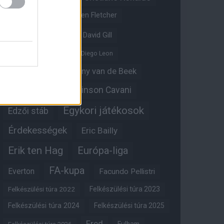
Crystal Palace
Darren Fletcher
David De Gea
David Gill
Dean Henderson
Diego Leon
Diogo Dalot
Donny van de Beek
Edinson Cavani
Ed Woodward
Egykori játékosok
Edzői stáb
Érdekességek
Eric Bailly
Erik ten Hag
Európa-liga
FA-kupa
Everton
Facundo Pellistri
Felkészülési túra 2022
Felkészülési túra 2023
Felkészülési túra 2024
Felkészülési túra 2025
Fred