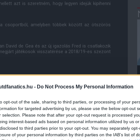
llett azt is szeretném, hogy legyen idejük kipihenni
l a csoportból, amelyben többek között az ötszörös
 David de Gea és az új igazolás Fred is csatlakozik
 megjárt játékosok visszatérése a 2018/19-es szezont
ube-on is!
droidra
és
iOS-re
!
dfanatics.hu -
Do Not Process My Personal Information
to opt-out of the sale, sharing to third parties, or processing of your per
ManUtdFanatics.hu működését!
formation for targeted advertising by us, please use the below opt-out s
r selection. Please note that after your opt-out request is processed y
eing interest-based ads based on personal information utilized by us or
disclosed to third parties prior to your opt-out. You may separately opt-
losure of your personal information by third parties on the IAB’s list of