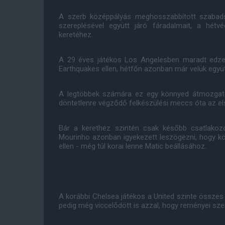
A szerb középpályás meghosszabbított szabadság
szereplésével együtt járó fáradalmait, a hé
keretéhez.
A 29 éves játékos Los Angelesben maradt edzen
Earthquakes ellen, hétfőn azonban már velük együt
A legtöbbek számára ez egy könnyed átmozgató 
döntetlenre végződő felkészülési meccs óta az el
Bár a kerethez szintén csak később csatlakoz
Mourinho azonban igyekezett leszögezni, hogy 
ellen - még túl korai lenne Matic beállásához.
A korábbi Chelsea játékos a United szinte össze
pedig még viccelődött is azzal, hogy reményei sze