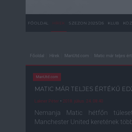
FŐOLDAL
HÍREK
SZEZON 2025/26
KLUB
KÖZ
Főoldal
Hírek
ManUtd.com
Matic már teljes é
ManUtd.com
MATIC MÁR TELJES ÉRTÉKŰ E
Lakner Péter
•
2018. július. 24. 08:40
Nemanja Matic hétfőn túleset
Manchester United keretének többi