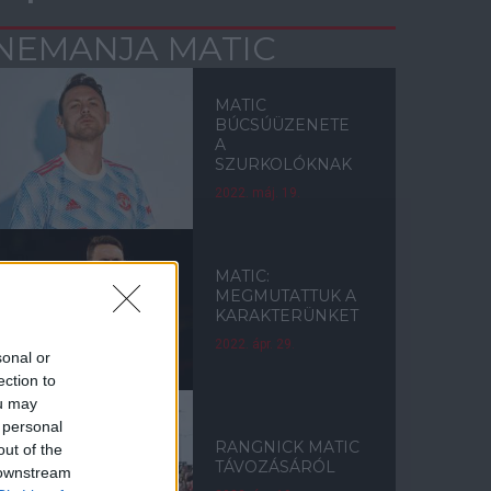
NEMANJA MATIC
MATIC
BÚCSÚÜZENETE
A
SZURKOLÓKNAK
2022. máj. 19.
MATIC:
MEGMUTATTUK A
KARAKTERÜNKET
2022. ápr. 29.
sonal or
ection to
ou may
 personal
RANGNICK MATIC
out of the
TÁVOZÁSÁRÓL
 downstream