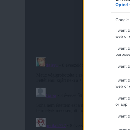
Opted 
Google 
I want t
web or d
I want t
purpose
I want 
I want t
web or d
I want t
or app.
I want t
I want t