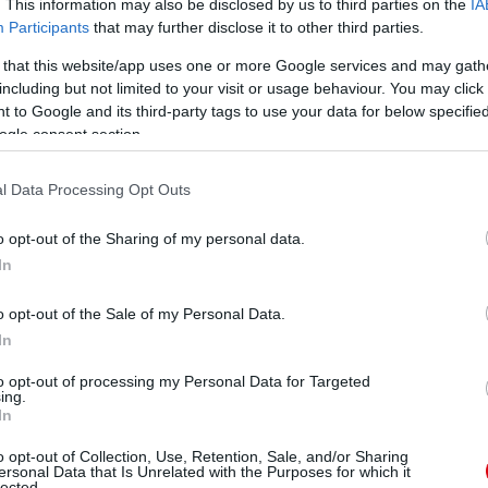
. This information may also be disclosed by us to third parties on the
IA
Participants
that may further disclose it to other third parties.
 that this website/app uses one or more Google services and may gath
including but not limited to your visit or usage behaviour. You may click 
 to Google and its third-party tags to use your data for below specifi
ogle consent section.
l Data Processing Opt Outs
o opt-out of the Sharing of my personal data.
In
o opt-out of the Sale of my Personal Data.
In
to opt-out of processing my Personal Data for Targeted
ing.
In
o opt-out of Collection, Use, Retention, Sale, and/or Sharing
ersonal Data that Is Unrelated with the Purposes for which it
lected.