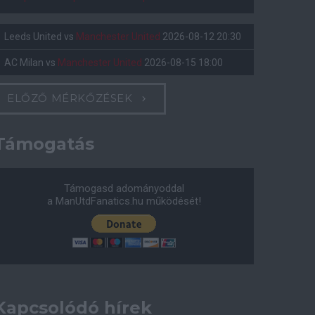
Leeds United
vs
Manchester United
2026-08-12 20:30
AC Milan
vs
Manchester United
2026-08-15 18:00
ELŐZŐ MÉRKŐZÉSEK
Támogatás
Támogasd adományoddal
a ManUtdFanatics.hu működését!
Kapcsolódó hírek