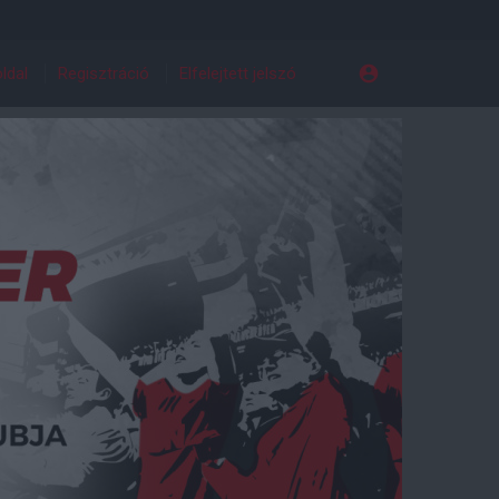
ldal
Regisztráció
Elfelejtett jelszó