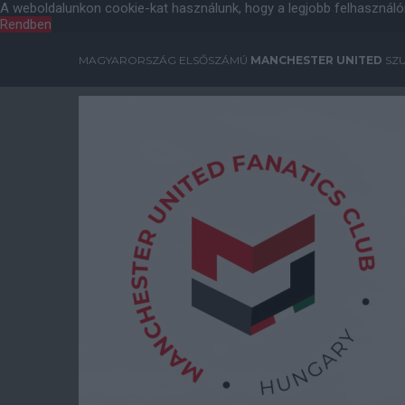
A weboldalunkon cookie-kat használunk, hogy a legjobb felhasználó
Rendben
MAGYARORSZÁG ELSŐSZÁMÚ
MANCHESTER UNITED
SZU