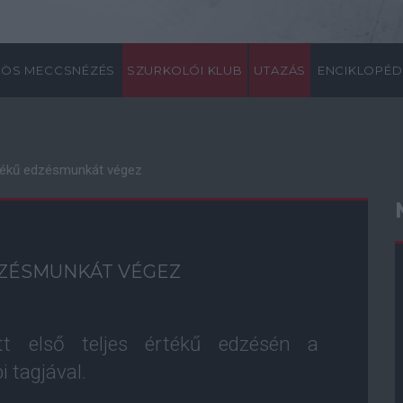
ÖS MECCSNÉZÉS
SZURKOLÓI KLUB
UTAZÁS
ENCIKLOPÉD
rtékű edzésmunkát végez
DZÉSMUNKÁT VÉGEZ
t első teljes értékű edzésén a
 tagjával.