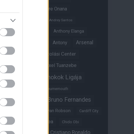
Amad Diallo
Andre Onana
Andreas Pereira
Andrey Santos
Angol válogatott
Anthony Elanga
Anthony Martial
Arsenal
Antony
Átigazolási Center
Aston Villa
Átigazolások
Axel Tuanzebe
Bajnokok Ligája
Ayden Heaven
Benjamin Sesko
Bournemouth
Bruno Fernandes
Brandon Williams
Bryan Mbeumo
Bryan Robson
Cardiff City
Casemiro
Chelsea
Chido Obi
Christian Eriksen
Cristiano Ronaldo