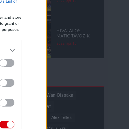
B’s List of
2022. ápr. 19.
er and store
to grant or
ed purposes
HIVATALOS:
MATIC TÁVOZIK
2022. ápr. 15.
Címkék
Aaron Wan-Bissaka
A hangadó
Akadémiai csapat
Alejandro Garnacho
Alex Telles
Altay Bayindir
Alvaro Fernandez