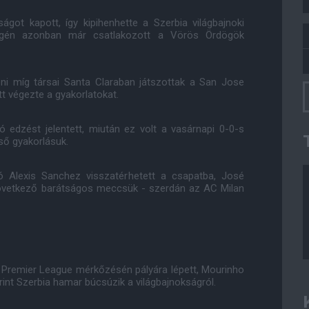
ot kapott, így kipihenhette a Szerbia világbajnoki
tvégén azonban már csatlakozott a Vörös Ördögök
i míg társai Santa Claraban játszottak a San Jose
t végezte a gyakorlatokat.
edzést jelentett, miután ez volt a vasárnapi 0-0-s
ső gyakorlásuk.
ó Alexis Sanchez visszatérhetett a csapatba, José
következő barátságos meccsük - szerdán az AC Milan
s Premier League mérkőzésén pályára lépett, Mourinho
rint Szerbia hamar búcsúzik a világbajnokságról.