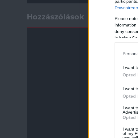
participants
Downstream 
Hozzászólások
Please note
information 
deny consent
in below Go
Persona
I want t
Opted 
I want t
Opted 
I want 
Advertis
Opted 
I want t
of my P
was col