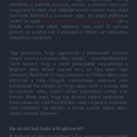
ellenében a balbekk posztot, miután a pénteki meccsen
megszerezte élete első találatát felnőtt szinten, mely végül
döntőnek bizonyult a Leicester ellen. Az angol játékosok
mellett az egyik
nagy visszatérő még, Romelu Lukaku
, aki a
Rókák ellen már vállalt valamivel több, mint 20 percnyi
játékot, de ezúttal már a portugál is többet vár robosztus
felépítésű csatárától.
"Úgy gondolom, hogy ugyanazok a játékosaink lesznek
megint (mint a Leicester ellen, szerk.)" - mondta Mourinho.
"Nem hiszem, hogy a sérült játékosaink visszatérnek a
Brighton ellen. Amink viszont lesz, az Paul kilenc napi
edzéssel, Rashford 11 napi edzéssel, és Fellaini kilenc napi
edzéssel a háta mögött, mindannyian valamivel jobb
kondícióval. Ha minden jól megy, akkor ezek a srácok, akik
(a Leicester ellen, szerk.) nehéz helyzetben voltak, már
készen állnak majd, hogy egy kicsivel többet nyújtsanak -
több Lukakutól, több Rashfordtól, talán Lingard is visszatér,
több Fellainitól. Ha minden a tervek szerint alakul, akkor
többre leszünk képesek."
Na de mit kell tudni a Brightonról?
A Sirályok az első fordulóban 2-0-s vereséget szenvedtek