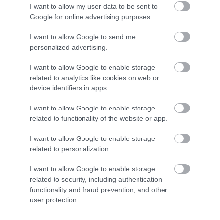
I want to allow my user data to be sent to
Google for online advertising purposes.
Meccs Center
I want to allow Google to send me
personalized advertising.
Paris Saint-Germain
vs
I want to allow Google to enable storage
Manchester United
related to analytics like cookies on web or
device identifiers in apps.
Felkészülési szezon 4. mérkőzés
Nya Ullevi, Göteborg
I want to allow Google to enable storage
2026-08-08 17:00
related to functionality of the website or app.
I want to allow Google to enable storage
1 nap 17 óra 26 perc 59 másodperc
related to personalization.
Leeds United
vs
Manchester United
2026-08-12 20:30
I want to allow Google to enable storage
related to security, including authentication
AC Milan
vs
Manchester United
2026-08-15 18:00
functionality and fraud prevention, and other
user protection.
ELŐZŐ MÉRKŐZÉSEK