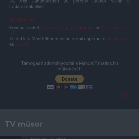
30, míg Jahanbakhsh 20 percnyi játékot vállalt a
Lódarazsak ellen.
ManUtd.com
Kövess minket
Facebookon
,
Instagramon
és
YouTube-on
is!
Töltsd le a ManUtdFanatics.hu mobil applikációt
Androidra
és
iOS-re
!
Támogasd adományoddal a ManUtdFanatics.hu
működését!
TV műsor