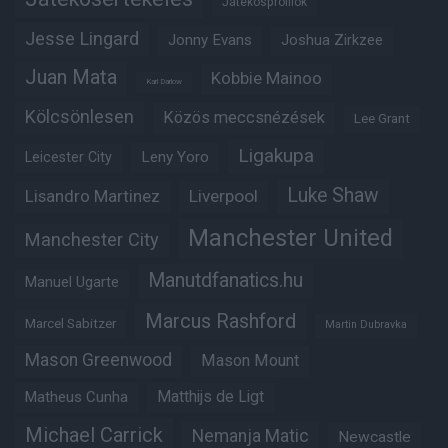
Játékosprofilok
Jesse Lingard
Jonny Evans
Joshua Zirkzee
Juan Mata
Kobbie Mainoo
Karl Darlow
Kölcsönlesen
Közös meccsnézések
Lee Grant
Ligakupa
Leny Yoro
Leicester City
Luke Shaw
Lisandro Martinez
Liverpool
Manchester United
Manchester City
Manutdfanatics.hu
Manuel Ugarte
Marcus Rashford
Marcel Sabitzer
Martin Dubravka
Mason Greenwood
Mason Mount
Matheus Cunha
Matthijs de Ligt
Michael Carrick
Nemanja Matic
Newcastle