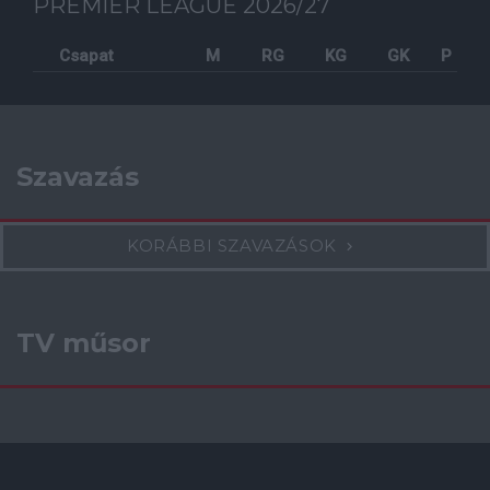
PREMIER LEAGUE 2026/27
Csapat
M
RG
KG
GK
P
Szavazás
KORÁBBI SZAVAZÁSOK
TV műsor