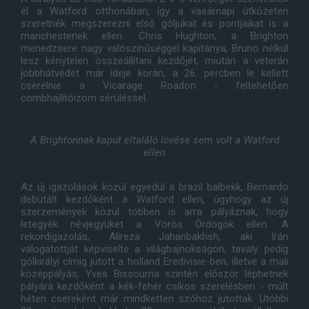
el a Watford otthonában, így a vasárnapi ütközeten
szeretnék megszerezni első góljukat és pontjaikat is a
manchesteriek ellen. Chris Hughton, a Brighton
menedzsere nagy valószínűséggel kapitánya, Bruno nélkül
lesz kénytelen összeállítani kezdőjét, miután a veterán
jobbhátvédet már ideje korán, a 26. percben le kellett
cserélnie a Vicarage Roadon - feltehetően
combhajlítóizom sérüléssel.
A Brightonnak kaput eltaláló lövése sem volt a Watford
ellen
Az új igazolások közül egyedül a brazil balbekk, Bernardo
debütált kezdőként a Watford ellen, úgyhogy az új
szerzemények közül többen is arra pályáznak, hogy
letegyék névjegyüket a Vörös Ördögök ellen. A
rekordigazolás, Alireza Jahanbakhsh, aki Irán
válogatottját képviselte a világbajnokságon, tavaly pedig
gólkirályi címig jutott a holland Eredivisie-ben, illetve a mali
középpályás, Yves Bissouma szintén először léphetnek
pályára kezdőként a kék-fehér csíkos szerelésben - múlt
héten csereként már mindketten szóhoz jutottak. Utóbbi