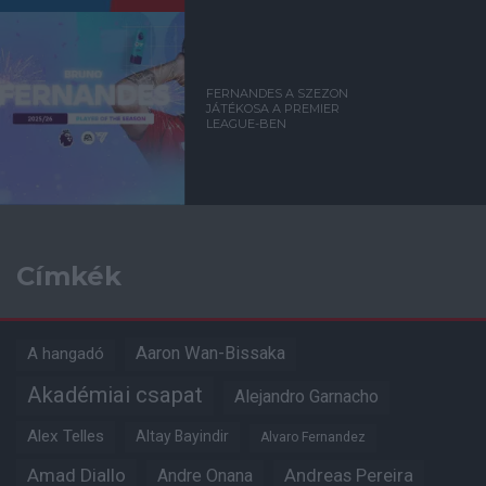
FERNANDES A SZEZON
JÁTÉKOSA A PREMIER
LEAGUE-BEN
Címkék
Aaron Wan-Bissaka
A hangadó
Akadémiai csapat
Alejandro Garnacho
Alex Telles
Altay Bayindir
Alvaro Fernandez
Amad Diallo
Andre Onana
Andreas Pereira