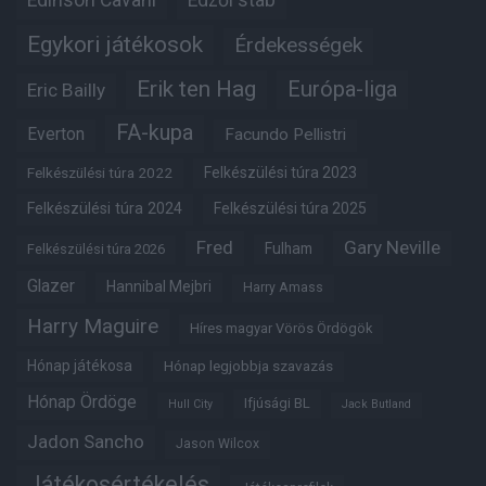
Edinson Cavani
Edzői stáb
Egykori játékosok
Érdekességek
Erik ten Hag
Európa-liga
Eric Bailly
FA-kupa
Everton
Facundo Pellistri
Felkészülési túra 2022
Felkészülési túra 2023
Felkészülési túra 2024
Felkészülési túra 2025
Fred
Gary Neville
Fulham
Felkészülési túra 2026
Glazer
Hannibal Mejbri
Harry Amass
Harry Maguire
Híres magyar Vörös Ördögök
Hónap játékosa
Hónap legjobbja szavazás
Hónap Ördöge
Ifjúsági BL
Hull City
Jack Butland
Jadon Sancho
Jason Wilcox
Játékosértékelés