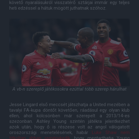
követő nyaralásukról visszatérő sztárjai immár egy teljes
heti edzéssel a hátuk mögött juthatnak szóhoz.
A vb-n szereplő játékosokra ezúttal több szerep hárulhat
Jesse Lingard első meccsét játszhatja a United mezében a
tavalyi FA-kupa döntőt követően, ráadásul egy olyan klub
ellen, ahol kölcsönben már szerepelt a 2013/14-es
szezonban. Ashley Young szintén játékra jelentkezhet
azok után, hogy ő is részese volt az angol válogatott
oroszországi menetelésének, habár
Luke Shaw nem
titkoltan abban reménykedik
, hogy megtarthatja Young