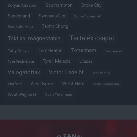
Southampton
Stoke City
Sofyan Amrabat
Sunderland
Swansea City
Szurkoló szemmel
Tahith Chong
Szurkolói klub
Tartalék csapat
Taktikai mágnestábla
Tottenham
Tom Heaton
Toby Collyer
Trófeabibliográfia
Tyrell Malacia
Utazás
Tyler Fredericson
Válogatottak
Victor Lindelöf
Visszhang
West Ham
West Brom
Watford
Willy Kambwala
Wout Weghorst
Youri Tielemans