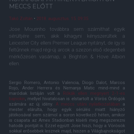
MECCS ELŐTT
Takó Zoltán
•
2018. augusztus. 15. 09:35
Jose Mourinho továbbra sem számíthat egyik
sérültjére sem, akik kihagyni kényszerültek a
Leicester City elleni Premier League nyitányt, de így is
feltűnnek majd régi-új arcok a szezon első idegenbeli
mérkőzésén vasárnap, a Brighton & Hove Albion
ellen.
Sergio Romero, Antonio Valencia, Diogo Dalot, Marcos
Rojo, Ander Herrera és Nemanja Matic mind-mind a
maródiak listáján volt a
Rókák ellen megnyert 2-1-es
bajnokin
, mellyel hivatalosan is elstartolt a Vörös Ördögök
számára az új idény.
A meccs utáni nyilatkozatában
a
mester elárulta, hogy egyik sérülés miatt hiányzó
játékosával sem számol a soron következő héten, amikor
is csapata az Amex Stadionban kísérli meg megszerezni
hatodik pontját is. Ezzel együtt Jose hiszi, hogy a Vörösök
sokkal erősebbek lesznek majd, hiszen a Világbajnokságot