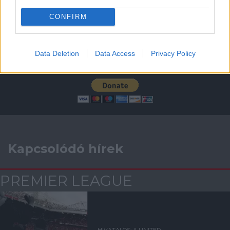
CONFIRM
Támogatás
Data Deletion
Data Access
Privacy Policy
Támogasd adományoddal
a ManUtdFanatics.hu működését!
Kapcsolódó hírek
PREMIER LEAGUE