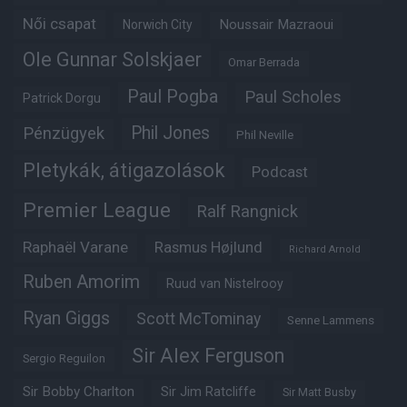
Női csapat
Noussair Mazraoui
Norwich City
Ole Gunnar Solskjaer
Omar Berrada
Paul Pogba
Paul Scholes
Patrick Dorgu
Phil Jones
Pénzügyek
Phil Neville
Pletykák, átigazolások
Podcast
Premier League
Ralf Rangnick
Raphaël Varane
Rasmus Højlund
Richard Arnold
Ruben Amorim
Ruud van Nistelrooy
Ryan Giggs
Scott McTominay
Senne Lammens
Sir Alex Ferguson
Sergio Reguilon
Sir Bobby Charlton
Sir Jim Ratcliffe
Sir Matt Busby