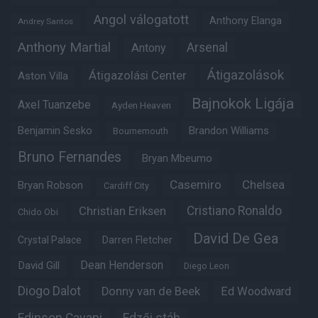
Angol válogatott
Anthony Elanga
Andrey Santos
Anthony Martial
Arsenal
Antony
Átigazolások
Átigazolási Center
Aston Villa
Bajnokok Ligája
Axel Tuanzebe
Ayden Heaven
Benjamin Sesko
Brandon Williams
Bournemouth
Bruno Fernandes
Bryan Mbeumo
Casemiro
Chelsea
Bryan Robson
Cardiff City
Christian Eriksen
Cristiano Ronaldo
Chido Obi
David De Gea
Crystal Palace
Darren Fletcher
Dean Henderson
David Gill
Diego Leon
Diogo Dalot
Donny van de Beek
Ed Woodward