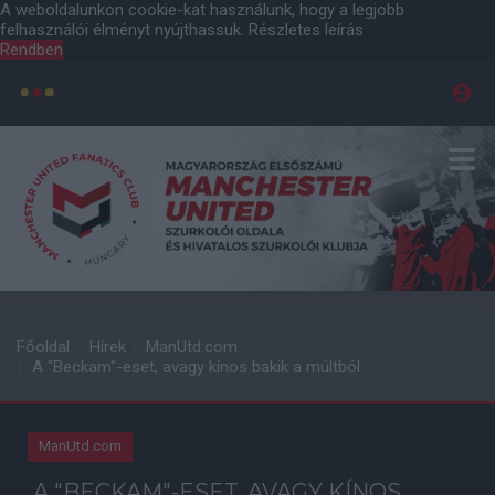
A weboldalunkon cookie-kat használunk, hogy a legjobb
felhasználói élményt nyújthassuk.
Részletes leírás
Rendben
Főoldal
Hírek
ManUtd.com
A "Beckam"-eset, avagy kínos bakik a múltból
ManUtd.com
A "BECKAM"-ESET, AVAGY KÍNOS