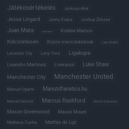
Játékosértékelés
Játékosprofilok
Jesse Lingard
Jonny Evans
Joshua Zirkzee
Juan Mata
Kobbie Mainoo
Karl Darlow
Kölcsönlesen
Közös meccsnézések
Lee Grant
Ligakupa
Leny Yoro
Leicester City
Luke Shaw
Lisandro Martinez
Liverpool
Manchester United
Manchester City
Manutdfanatics.hu
Manuel Ugarte
Marcus Rashford
Marcel Sabitzer
Martin Dubravka
Mason Greenwood
Mason Mount
Matheus Cunha
Matthijs de Ligt