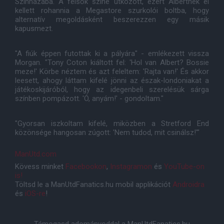
Színházába. A felsők színe ütközött, ezért Albertnek el
kellett rohannia a Megastore szurkolói boltba, hogy
alternatív megoldásként beszerezzen egy másik
kapusmezt.
"A fiúk éppen futottak ki a pályára" - emlékezett vissza
Morgan. "Tony Coton kiáltott fel: 'Hol van Albert? Bossie
meze!' Körbe néztem és azt feleltem: 'Rajta van!' És akkor
leesett, ahogy láttam kifelé jönni az észak-londoniakat a
játékoskijáróból, hogy az idegenbeli szerelésük sárga
színben pompázott. 'Ó, anyám!' - gondoltam."
"Gyorsan iszkoltam kifelé, miközben a Stretford End
közönsége hangosan zúgott: 'Nem tudod, mit csinálsz!'"
ManUtd.com
Kövess minket
Facebookon
,
Instagramon
és
YouTube-on
is!
Töltsd le a ManUtdFanatics.hu mobil applikációt
Androidra
és
iOS-re
!