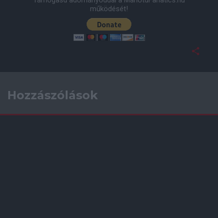
Támogasd adományoddal a ManUtdFanatics.hu
működését!
Hozzászólások