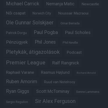
Michael Carrick
Nemanja Matic
Newcastle
Női csapat
Noussair Mazraoui
Norwich City
Ole Gunnar Solskjaer
Omar Berrada
Paul Pogba
Paul Scholes
Patrick Dorgu
Phil Jones
Pénzügyek
Phil Neville
Pletykák, átigazolások
Podcast
Premier League
Ralf Rangnick
Raphaël Varane
Rasmus Højlund
Richard Arnold
Ruben Amorim
Ruud van Nistelrooy
Ryan Giggs
Scott McTominay
Senne Lammens
Sir Alex Ferguson
Sergio Reguilon