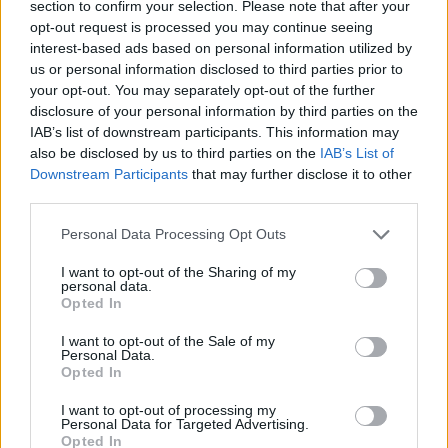
section to confirm your selection. Please note that after your
opt-out request is processed you may continue seeing
interest-based ads based on personal information utilized by
us or personal information disclosed to third parties prior to
your opt-out. You may separately opt-out of the further
disclosure of your personal information by third parties on the
Meccs Center
IAB’s list of downstream participants. This information may
also be disclosed by us to third parties on the
IAB’s List of
Downstream Participants
that may further disclose it to other
third parties.
Paris Saint-Germain
vs
Please note that this website/app uses one or more Google
Personal Data Processing Opt Outs
Manchester United
services and may gather and store information including but
not limited to your visit or usage behaviour. You may click to
I want to opt-out of the Sharing of my
Felkészülési szezon 4. mérkőzés
personal data.
grant or deny consent to Google and its third-party tags to
Nya Ullevi, Göteborg
Opted In
use your data for below specified purposes in below Google
2026-08-08 17:00
consent section.
I want to opt-out of the Sale of my
Personal Data.
Opted In
Leeds United
vs
Manchester United
2026-08-12 20:30
I want to opt-out of processing my
Personal Data for Targeted Advertising.
AC Milan
vs
Manchester United
2026-08-15 18:00
Opted In