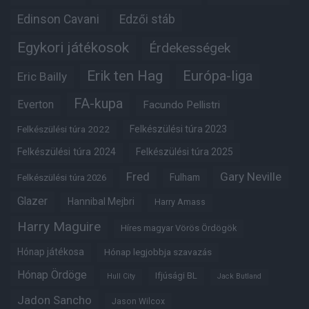
Edinson Cavani
Edzői stáb
Egykori játékosok
Érdekességek
Erik ten Hag
Európa-liga
Eric Bailly
FA-kupa
Everton
Facundo Pellistri
Felkészülési túra 2022
Felkészülési túra 2023
Felkészülési túra 2024
Felkészülési túra 2025
Fred
Gary Neville
Fulham
Felkészülési túra 2026
Glazer
Hannibal Mejbri
Harry Amass
Harry Maguire
Híres magyar Vörös Ördögök
Hónap játékosa
Hónap legjobbja szavazás
Hónap Ördöge
Ifjúsági BL
Hull City
Jack Butland
Jadon Sancho
Jason Wilcox