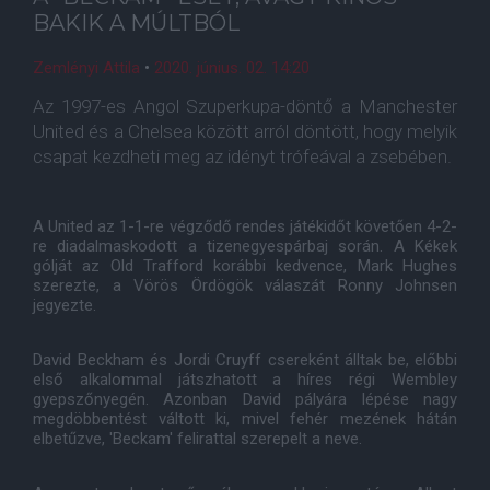
BAKIK A MÚLTBÓL
Zemlényi Attila
•
2020. június. 02. 14:20
Az 1997-es Angol Szuperkupa-döntő a Manchester
United és a Chelsea között arról döntött, hogy melyik
csapat kezdheti meg az idényt trófeával a zsebében.
A United az 1-1-re végződő rendes játékidőt követően 4-2-
re diadalmaskodott a tizenegyespárbaj során. A Kékek
gólját az Old Trafford korábbi kedvence, Mark Hughes
szerezte, a Vörös Ördögök válaszát Ronny Johnsen
jegyezte.
David Beckham és Jordi Cruyff csereként álltak be, előbbi
első alkalommal játszhatott a híres régi Wembley
gyepszőnyegén. Azonban David pályára lépése nagy
megdöbbentést váltott ki, mivel fehér mezének hátán
elbetűzve, 'Beckam' felirattal szerepelt a neve.