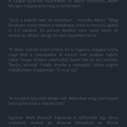
A csapat podcast műsorában az akkori szertáros, Albert
Morgan magyarázta meg a történteket.
"Erről a bakiról nem én tehettem" - mondta Albert. "Négy
Beckham-mezt tettem a táskámba, rövid és hosszú ujjúból
is 2-2 darabot. És persze ilyenkor nem veszi észre az
ember az elírást, ahogy én sem figyeltem fel rá."
"A hibás feliratú mezt tettem fel a fogasra, magára húzta,
majd leült a cserepadra. A meccs már javában zajlott,
mikor Fergie hirtelen odafordult David felé és azt mondta:
'Becks, készülj!' Felállt, levette a melegítőt, aztán rögtön
felkiáltottam magamban: 'Ó, te jó ég!'"
"A mezeket készítők hibája volt. Akkoriban még nem házon
belül gyártottuk a feliratozást."
Egyszer Mark Bosnich kapussal is előfordult egy kínos
szituáció, amikor az Arsenal látogatott az Álmok