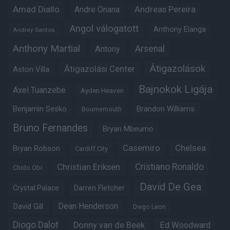
Amad Diallo
Andre Onana
Andreas Pereira
Angol válogatott
Anthony Elanga
Andrey Santos
Anthony Martial
Arsenal
Antony
Átigazolások
Átigazolási Center
Aston Villa
Bajnokok Ligája
Axel Tuanzebe
Ayden Heaven
Benjamin Sesko
Brandon Williams
Bournemouth
Bruno Fernandes
Bryan Mbeumo
Casemiro
Chelsea
Bryan Robson
Cardiff City
Christian Eriksen
Cristiano Ronaldo
Chido Obi
David De Gea
Crystal Palace
Darren Fletcher
Dean Henderson
David Gill
Diego Leon
Diogo Dalot
Donny van de Beek
Ed Woodward