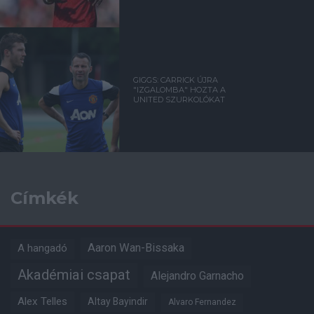
GIGGS: CARRICK ÚJRA
"IZGALOMBA" HOZTA A
UNITED SZURKOLÓKAT
Címkék
Aaron Wan-Bissaka
A hangadó
Akadémiai csapat
Alejandro Garnacho
Alex Telles
Altay Bayindir
Alvaro Fernandez