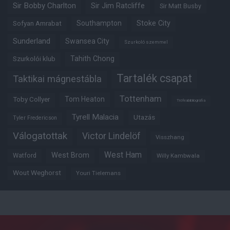
Sir Bobby Charlton
Sir Jim Ratcliffe
Sir Matt Busby
Southampton
Stoke City
Sofyan Amrabat
Sunderland
Swansea City
Szurkoló szemmel
Tahith Chong
Szurkolói klub
Tartalék csapat
Taktikai mágnestábla
Tottenham
Tom Heaton
Toby Collyer
Trófeabibliográfia
Tyrell Malacia
Utazás
Tyler Fredericson
Válogatottak
Victor Lindelöf
Visszhang
West Ham
West Brom
Watford
Willy Kambwala
Wout Weghorst
Youri Tielemans