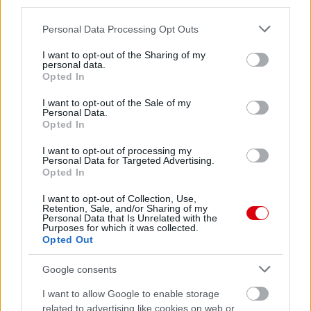
third parties.
Please note that this website/app uses one or more Google
Personal Data Processing Opt Outs
services and may gather and store information including but
not limited to your visit or usage behaviour. You may click to
I want to opt-out of the Sharing of my
personal data.
grant or deny consent to Google and its third-party tags to
Opted In
use your data for below specified purposes in below Google
consent section.
I want to opt-out of the Sale of my
Personal Data.
Opted In
I want to opt-out of processing my
Personal Data for Targeted Advertising.
Opted In
I want to opt-out of Collection, Use,
Retention, Sale, and/or Sharing of my
Personal Data that Is Unrelated with the
Purposes for which it was collected.
Opted Out
Google consents
I want to allow Google to enable storage
related to advertising like cookies on web or