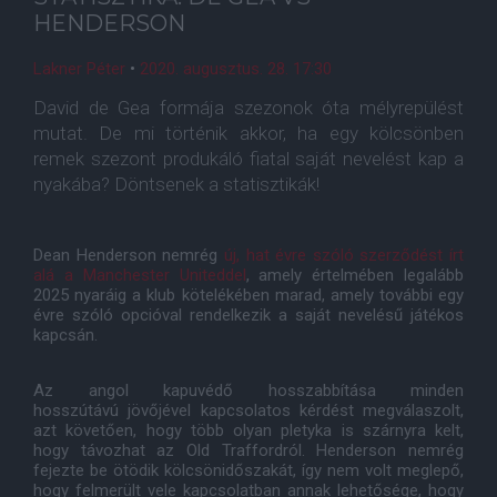
HENDERSON
Lakner Péter
•
2020. augusztus. 28. 17:30
David de Gea formája szezonok óta mélyrepülést
mutat. De mi történik akkor, ha egy kölcsönben
remek szezont produkáló fiatal saját nevelést kap a
nyakába? Döntsenek a statisztikák!
Dean Henderson nemrég
új, hat évre szóló szerződést írt
alá a Manchester Uniteddel
, amely értelmében legalább
2025 nyaráig a klub kötelékében marad, amely további egy
évre szóló opcióval rendelkezik a saját nevelésű játékos
kapcsán.
Az angol kapuvédő hosszabbítása minden
hosszútávú jövőjével kapcsolatos kérdést megválaszolt,
azt követően, hogy több olyan pletyka is szárnyra kelt,
hogy távozhat az Old Traffordról. Henderson nemrég
fejezte be ötödik kölcsönidőszakát, így nem volt meglepő,
hogy felmerült vele kapcsolatban annak lehetősége, hogy