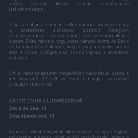
valahol máshol, állandó jelleggel számíthasson
játéklehetőségre.
Végül azonban a maradás mellett döntött, olyannyira, hogy
új szerződése aláírásakor posztolt Instagram
posztjában még a "Take me home" című szurkolói dalból is
idézett. Előre tekintve nagy csata várható közte és David
de Gea között azt illetően, hogy ő vagy a spanyol portás
lesz a Vörös Ördögök első számú kapusa a következő
idényben.
Ezt a versenyhelyzetet megelőzően hasonlítsuk össze a
két kapuvédő 2019/20-as Premier League szezonban
produkált statisztikáit.
Kapott gól nélküli mérkőzések
David de Gea: 13
Dean Henderson: 13
Kapusok teljesítményének elemzésekor az egyik legjobb
mérőszám a kapott gólok nélküli mérkőzéseké, ebben a