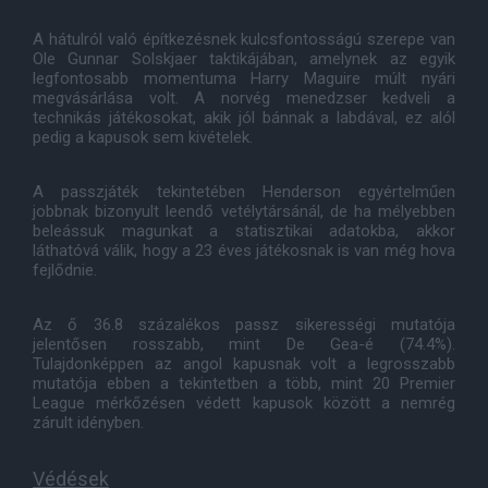
A hátulról való építkezésnek kulcsfontosságú szerepe van
Ole Gunnar Solskjaer taktikájában, amelynek az egyik
legfontosabb momentuma Harry Maguire múlt nyári
megvásárlása volt. A norvég menedzser kedveli a
technikás játékosokat, akik jól bánnak a labdával, ez alól
pedig a kapusok sem kivételek.
A passzjáték tekintetében Henderson egyértelműen
jobbnak bizonyult leendő vetélytársánál, de ha mélyebben
beleássuk magunkat a statisztikai adatokba, akkor
láthatóvá válik, hogy a 23 éves játékosnak is van még hova
fejlődnie.
Az ő 36.8 százalékos passz sikerességi mutatója
jelentősen rosszabb, mint De Gea-é (74.4%).
Tulajdonképpen az angol kapusnak volt a legrosszabb
mutatója ebben a tekintetben a több, mint 20 Premier
League mérkőzésen védett kapusok között a nemrég
zárult idényben.
Védések