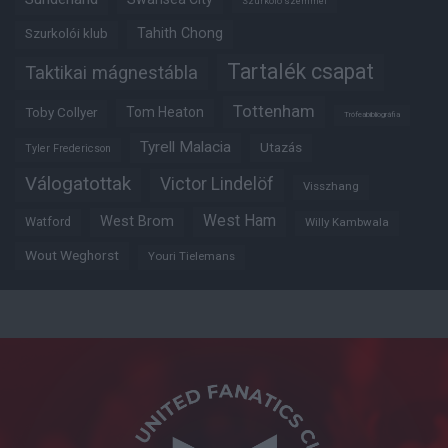
Szurkoló szemmel
Tahith Chong
Szurkolói klub
Tartalék csapat
Taktikai mágnestábla
Tottenham
Tom Heaton
Toby Collyer
Trófeabibliográfia
Tyrell Malacia
Utazás
Tyler Fredericson
Válogatottak
Victor Lindelöf
Visszhang
West Ham
West Brom
Watford
Willy Kambwala
Wout Weghorst
Youri Tielemans