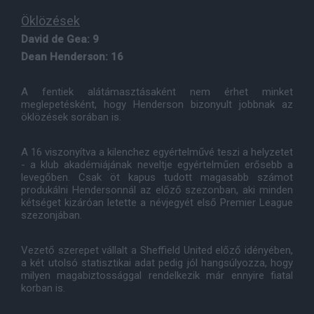
Öklözések
David de Gea: 9
Dean Henderson: 16
A fentiek alátámasztásaként nem érhet minket
meglepetésként, hogy Henderson bizonyult jobbnak az
öklözések sorában is.
A 16 viszonyítva a kilenchez egyértelművé teszi a helyzetet
- a klub akadémiájának neveltje egyértelműen erősebb a
levegőben. Csak öt kapus tudott magasabb számot
produkálni Hendersonnál az előző szezonban, aki minden
kétséget kizáróan letette a névjegyét első Premier League
szezonjában.
Vezető szerepet vállalt a Sheffield United előző idényében,
a két utolsó statisztikai adat pedig jól hangsúlyozza, hogy
milyen magabiztossággal rendelkezik már ennyire fiatal
korban is.