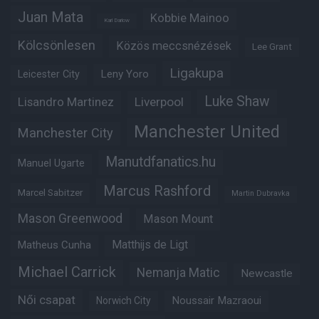
Juan Mata
Kobbie Mainoo
Karl Darlow
Kölcsönlesen
Közös meccsnézések
Lee Grant
Ligakupa
Leny Yoro
Leicester City
Luke Shaw
Lisandro Martinez
Liverpool
Manchester United
Manchester City
Manutdfanatics.hu
Manuel Ugarte
Marcus Rashford
Marcel Sabitzer
Martin Dubravka
Mason Greenwood
Mason Mount
Matheus Cunha
Matthijs de Ligt
Michael Carrick
Nemanja Matic
Newcastle
Női csapat
Noussair Mazraoui
Norwich City