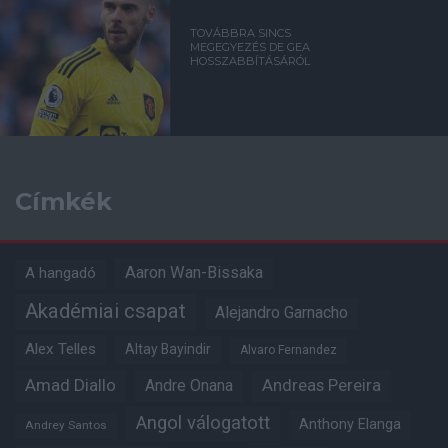
TOVÁBBRA SINCS
MEGEGYEZÉS DE GEA
HOSSZABBÍTÁSÁRÓL
Címkék
Aaron Wan-Bissaka
A hangadó
Akadémiai csapat
Alejandro Garnacho
Alex Telles
Altay Bayindir
Alvaro Fernandez
Amad Diallo
Andre Onana
Andreas Pereira
Angol válogatott
Anthony Elanga
Andrey Santos