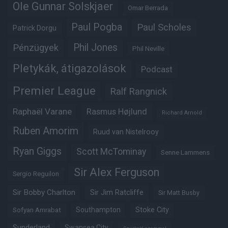
Ole Gunnar Solskjaer
Omar Berrada
Paul Pogba
Paul Scholes
Patrick Dorgu
Phil Jones
Pénzügyek
Phil Neville
Pletykák, átigazolások
Podcast
Premier League
Ralf Rangnick
Raphaël Varane
Rasmus Højlund
Richard Arnold
Ruben Amorim
Ruud van Nistelrooy
Ryan Giggs
Scott McTominay
Senne Lammens
Sir Alex Ferguson
Sergio Reguilon
Sir Bobby Charlton
Sir Jim Ratcliffe
Sir Matt Busby
Southampton
Stoke City
Sofyan Amrabat
Sunderland
Swansea City