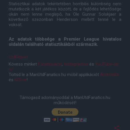
Statisztikai adatok tekintetében horribilis különbség nem
mutatkozik a két játékos között, de a fejlődés lehetősége
okán nem lenne meglepő, ha Ole Gunnar Solskjaer a
következő szezonban Henderson mellett tenné le a
voksát.
Az adatok többsége a Premier League hivatalos
oldalán található statisztikákból származik.
UtdReport
Kövess minket
Facebookon
,
Instagramon
és
YouTube-on
is!
Töltsd le a ManUtdFanatics.hu mobil applikációt
Androidra
és
iOS-re
!
Támogasd adományoddal a ManUtdFanatics.hu
működését!