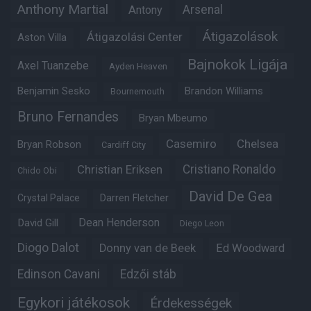
Anthony Martial
Arsenal
Antony
Átigazolások
Átigazolási Center
Aston Villa
Bajnokok Ligája
Axel Tuanzebe
Ayden Heaven
Benjamin Sesko
Brandon Williams
Bournemouth
Bruno Fernandes
Bryan Mbeumo
Casemiro
Chelsea
Bryan Robson
Cardiff City
Christian Eriksen
Cristiano Ronaldo
Chido Obi
David De Gea
Crystal Palace
Darren Fletcher
Dean Henderson
David Gill
Diego Leon
Diogo Dalot
Donny van de Beek
Ed Woodward
Edinson Cavani
Edzői stáb
Egykori játékosok
Érdekességek