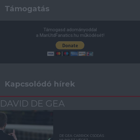
Támogatás
Támogasd adományoddal
a ManUtdFanatics.hu működését!
Kapcsolódó hírek
DAVID DE GEA
DE GEA: CARRICK CSODÁS