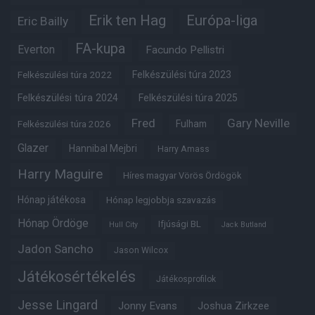
Erik ten Hag
Európa-liga
Eric Bailly
FA-kupa
Everton
Facundo Pellistri
Felkészülési túra 2022
Felkészülési túra 2023
Felkészülési túra 2024
Felkészülési túra 2025
Fred
Gary Neville
Fulham
Felkészülési túra 2026
Glazer
Hannibal Mejbri
Harry Amass
Harry Maguire
Híres magyar Vörös Ördögök
Hónap játékosa
Hónap legjobbja szavazás
Hónap Ördöge
Ifjúsági BL
Hull City
Jack Butland
Jadon Sancho
Jason Wilcox
Játékosértékelés
Játékosprofilok
Jesse Lingard
Jonny Evans
Joshua Zirkzee