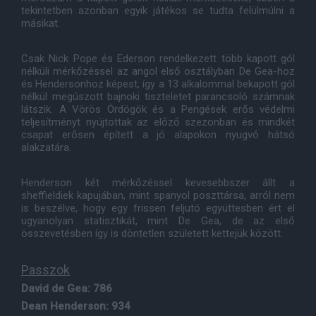
tekintetben azonban egyik játékos se tudta felülmúlni a
másikat.
Csak Nick Pope és Ederson rendelkezett több kapott gól
nélküli mérkőzéssel az angol első osztályban De Gea-hoz
és Hendersonhoz képest, így a 13 alkalommal bekapott gól
nélkül megúszott bajnoki tiszteletet parancsoló számnak
látszik. A Vörös Ördögök és a Pengések erős védelmi
teljesítményt nyújtottak az előző szezonban és mindkét
csapat erősen épített a jó alapokon nyugvó hátsó
alakzatára.
Henderson két mérkőzéssel kevesebbszer állt a
sheffieldiek kapujában, mint spanyol poszttársa, arról nem
is beszélve, hogy egy frissen feljutó együttesben ért el
ugyanolyan statisztikát, mint De Gea, de az első
összevetésben így is döntetlen született kettejük között.
Passzok
David de Gea: 786
Dean Henderson: 934