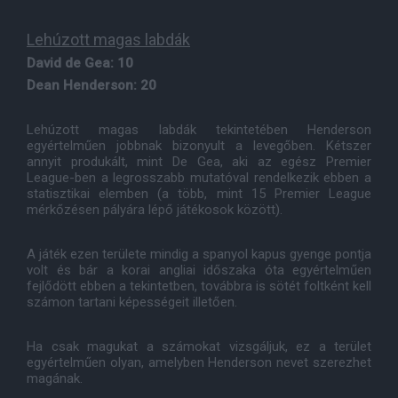
Lehúzott magas labdák
David de Gea: 10
Dean Henderson: 20
Lehúzott magas labdák tekintetében Henderson
egyértelműen jobbnak bizonyult a levegőben. Kétszer
annyit produkált, mint De Gea, aki az egész Premier
League-ben a legrosszabb mutatóval rendelkezik ebben a
statisztikai elemben (a több, mint 15 Premier League
mérkőzésen pályára lépő játékosok között).
A játék ezen területe mindig a spanyol kapus gyenge pontja
volt és bár a korai angliai időszaka óta egyértelműen
fejlődött ebben a tekintetben, továbbra is sötét foltként kell
számon tartani képességeit illetően.
Ha csak magukat a számokat vizsgáljuk, ez a terület
egyértelműen olyan, amelyben Henderson nevet szerezhet
magának.