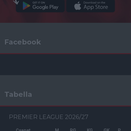
Facebook
Tabella
PREMIER LEAGUE 2026/27
Csapat
M
RG
KG
GK
P