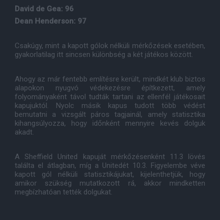
David de Gea: 96
Dean Henderson: 97
Csakúgy, mint a kapott gólok nélküli mérkőzések esetében,
gyakorlatilag itt sincsen különbség a két játékos között.
Ahogy az már fentebb említésre került, mindkét klub biztos
alapokon nyugvó védekezésre építkezett, amely
folyományaként távol tudták tartani az ellenfél játékosait
kapujuktól. Nyolc másik kapus tudott több védést
bemutatni a vizsgált páros tagjainál, amely statisztika
kihangsúlyozza, hogy időnként mennyire kevés dolguk
akadt.
A Sheffield United kapuját mérkőzésenként 11.3 lövés
találta el átlagban, míg a Unitedét 10.3. Figyelembe véve
kapott gól nélküli statisztikájukat, kijelenthetjük, hogy
amikor szükség mutatkozott rá, akkor mindketten
megbízhatóan tették dolgukat.