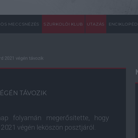
ÖS MECCSNÉZÉS
SZURKOLÓI KLUB
UTAZÁS
ENCIKLOPÉD
d 2021 végén távozik
ÉGÉN TÁVOZIK
p folyamán megerősítette, hogy
2021 végén leköszön posztjáról.