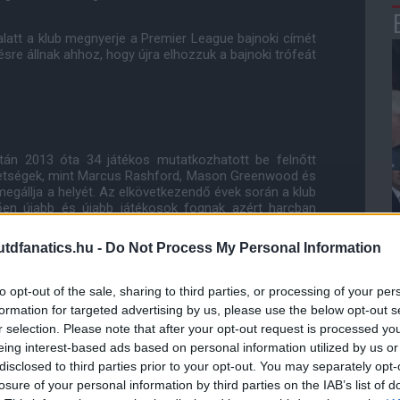
alatt a klub megnyerje a Premier League bajnoki címét
sre állnak ahhoz, hogy újra elhozzuk a bajnoki trófeát
után 2013 óta 34 játékos mutatkozhatott be felnőtt
tehetségek, mint Marcus Rashford, Mason Greenwood és
egállja a helyét. Az elkövetkezendő évek során a klub
en újabb és újabb játékosok fognak azért harcban
pat berkeibe. Az ebből fakadó versenyhelyzet nagyon
dfanatics.hu -
Do Not Process My Personal Information
i csapatát, az ő fejlődésük pedig újabb bizonyítéka
to opt-out of the sale, sharing to third parties, or processing of your per
lvárások ennél a klubnál."
formation for targeted advertising by us, please use the below opt-out s
r selection. Please note that after your opt-out request is processed y
m látott kihívást tartogatott magában, a klub pedig
eing interest-based ads based on personal information utilized by us or
szerte a világon a koronavírus világjárvány során."
disclosed to third parties prior to your opt-out. You may separately opt-
losure of your personal information by third parties on the IAB’s list of