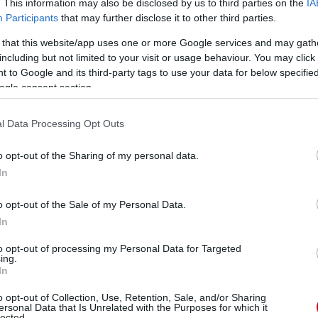
. This information may also be disclosed by us to third parties on the
IA
jes volt, de a United az egyik legszilárdabb és
á nehezedő hihetetlen pénzügyi nyomás ellenére."
Participants
that may further disclose it to other third parties.
 that this website/app uses one or more Google services and may gath
edélyes szurkolóinak támogatásukért, a jobb és a
including but not limited to your visit or usage behaviour. You may click 
egy kihívásokkal teli időszaka volt történelmünknek,
 to Google and its third-party tags to use your data for below specifi
 kétségbe vonásra."
ogle consent section.
os, tehetséges és keményen dolgozó emberrel."
l Data Processing Opt Outs
o opt-out of the Sharing of my personal data.
In
ited részéről mindenki nevében szeretném legnagyobb
s eltökéltségéért."
o opt-out of the Sale of my Personal Data.
In
éhez és a Manchester United család tagjaként mindig
to opt-out of processing my Personal Data for Targeted
ing.
In
ube-on is!
o opt-out of Collection, Use, Retention, Sale, and/or Sharing
droidra
és
iOS-re
!
ersonal Data that Is Unrelated with the Purposes for which it
lected.