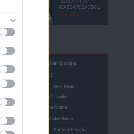
TÁVOZOTT AZ
IGAZGATÓSÁGBÓL
2026. máj. 07.
Címkék
Aaron Wan-Bissaka
A hangadó
Akadémiai csapat
Alejandro Garnacho
Alex Telles
Altay Bayindir
Alvaro Fernandez
Amad Diallo
Andre Onana
Andreas Pereira
Andrey Santos
Angol válogatott
Anthony Elanga