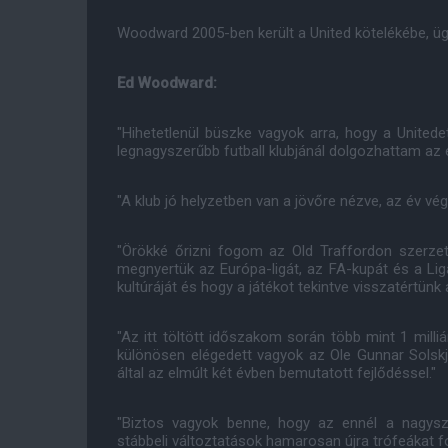
Woodward 2005-ben került a United kötelékébe, üg
Ed Woodward:
"Hihetetlenül büszke vagyok arra, hogy a Unitede
legnagyszerűbb futball klubjánál dolgozhattam az e
"A klub jó helyzetben van a jövőre nézve, az év vé
"Örökké őrizni fogom az Old Traffordon szerze
megnyertük az Európa-ligát, az FA-kupát és a Lig
kultúráját és hogy a játékot tekintve visszatértünk 
"Az itt töltött időszakom során több mint 1 milli
különösen elégedett vagyok az Ole Gunnar Solskja
által az elmúlt két évben bemutatott fejlődéssel."
"Biztos vagyok benne, hogy az ennél a nagysze
stábbeli változtatások hamarosan újra trófeákat 