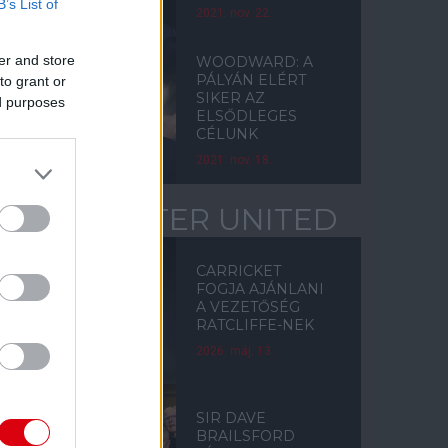
B’s List of
2021. nov. 22.
er and store
WOODWARD: A
PÁLYÁN ELÉRT
to grant or
SIKER AZ
ed purposes
ELSŐDLEGES
CÉLUNK
2021. nov. 18.
MANCHESTER UNITED
CARRICKET
FOGJA AJÁNLANI
A VEZETŐSÉG
RATCLIFFE-NEK
2026. máj. 13.
SIR DAVE
BRAILSFORD