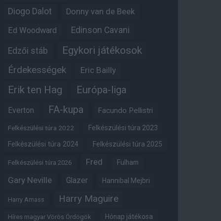
Diogo Dalot
Donny van de Beek
Edinson Cavani
Ed Woodward
Egykori játékosok
Edzői stáb
Érdekességek
Eric Bailly
Erik ten Hag
Európa-liga
FA-kupa
Everton
Facundo Pellistri
Felkészülési túra 2022
Felkészülési túra 2023
Felkészülési túra 2024
Felkészülési túra 2025
Fred
Fulham
Felkészülési túra 2026
Gary Neville
Glazer
Hannibal Mejbri
Harry Maguire
Harry Amass
Hónap játékosa
Híres magyar Vörös Ördögök