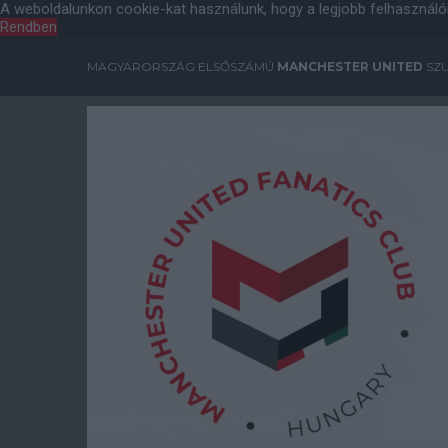
A weboldalunkon cookie-kat használunk, hogy a legjobb felhasználó
Rendben
MAGYARORSZÁG ELSŐSZÁMÚ
MANCHESTER UNITED
SZU