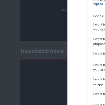
Opted 
Támogasd adományoddal a 
Google 
I want t
web or d
I want t
purpose
Hozzászólások
I want 
I want t
web or d
I want t
or app.
I want t
I want t