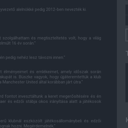
yvezető alelnökké pedig 2012-ben nevezték ki.
t szolgálhattam és megtiszteltetés volt, hogy a világ
lmúlt 16 év során."
gén pedig nehéz lesz távozni innen."
tt élményeimet és emlékeimet, amely időszak során
akupát is. Büszke vagyok, hogy újjáteremtettük a klub
a Manchester United által korábban járt útra."
árd fontot invesztáltunk a keret megerősítésére és én
er és edzői stábja okos irányítása alatt a játékosok
rű klubnál eszközölt játékosállománybeli és edzői
fognak hozni. Megérdemelnék."