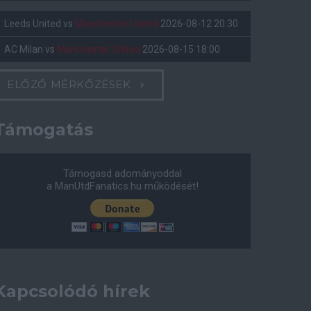
Leeds United
vs
Manchester United
2026-08-12 20:30
AC Milan
vs
Manchester United
2026-08-15 18:00
ELŐZŐ MÉRKŐZÉSEK
Támogatás
Támogasd adományoddal
a ManUtdFanatics.hu működését!
Kapcsolódó hírek