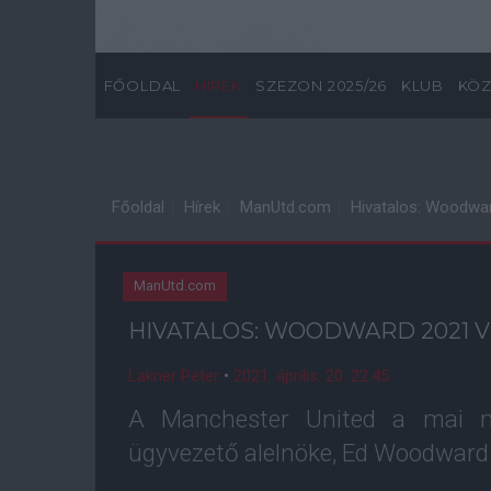
FŐOLDAL
HÍREK
SZEZON 2025/26
KLUB
KÖZ
Főoldal
Hírek
ManUtd.com
Hivatalos: Woodwar
ManUtd.com
HIVATALOS: WOODWARD 2021 V
Lakner Péter
•
2021. április. 20. 22:45
A Manchester United a mai na
ügyvezető alelnöke, Ed Woodward 