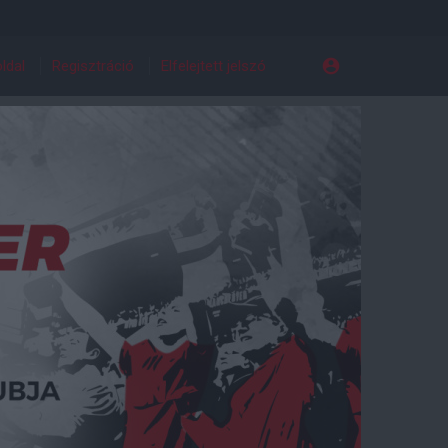
ldal
Regisztráció
Elfelejtett jelszó