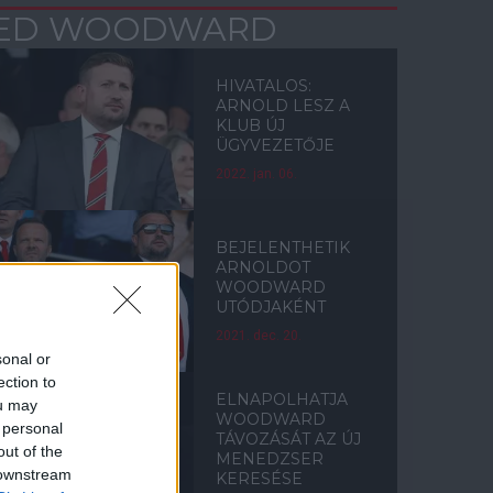
ED WOODWARD
HIVATALOS:
ARNOLD LESZ A
KLUB ÚJ
ÜGYVEZETŐJE
2022. jan. 06.
BEJELENTHETIK
ARNOLDOT
WOODWARD
UTÓDJAKÉNT
2021. dec. 20.
sonal or
ection to
ELNAPOLHATJA
ou may
WOODWARD
 personal
TÁVOZÁSÁT AZ ÚJ
out of the
MENEDZSER
 downstream
KERESÉSE