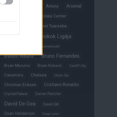
Anthony Martial
Arsenal
Antony
Átigazolási Center
Aston Villa
Átigazolások
Axel Tuanzebe
Bajnokok Ligája
Ayden Heaven
Benjamin Sesko
Bournemouth
Bruno Fernandes
Brandon Williams
Bryan Mbeumo
Bryan Robson
Cardiff City
Casemiro
Chelsea
Chido Obi
Christian Eriksen
Cristiano Ronaldo
Crystal Palace
Darren Fletcher
David De Gea
David Gill
Dean Henderson
Diego Leon