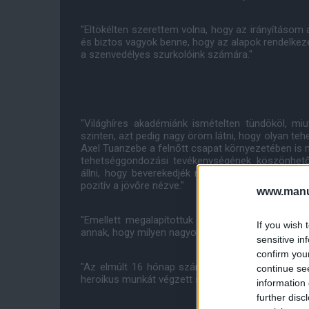
"Eltökélten szerettem volna, hogy az irányításom 
és biztos vagyok benne, hogy az alapok rendelkezé
a szenvedélyes szurkolóink számára."
"Világhíres akadémiánk ismételten tündököl, mi
szinten, azt pedig nagy öröm látni, hogy olyan 
Axel Tuanzebe a felnőtt csapat környezetében is m
tehetséggondozási tevékenységének köszönhető
állni, hogy beverekedjék magukat a felnőtt csa
pozitív a jövőre nézve."
www.manut
"Emellett megalapítottuk a Manchester United nő
If you wish 
annak, hogy milyen nagyok a sikerrel kapcsolatos e
sensitive in
confirm you
"Az elmúlt 16 hónap számtalan, korábban soha ne
continue se
heroikus munkát végzett szűkebb közösségeiben és 
information 
further disc