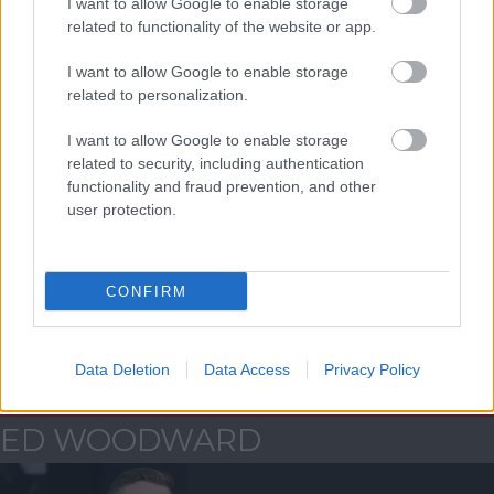
I want to allow Google to enable storage
related to functionality of the website or app.
ELŐZŐ MÉRKŐZÉSEK
I want to allow Google to enable storage
related to personalization.
Támogatás
I want to allow Google to enable storage
related to security, including authentication
Támogasd adományoddal
functionality and fraud prevention, and other
a ManUtdFanatics.hu működését!
user protection.
CONFIRM
Kapcsolódó hírek
Data Deletion
Data Access
Privacy Policy
ED WOODWARD