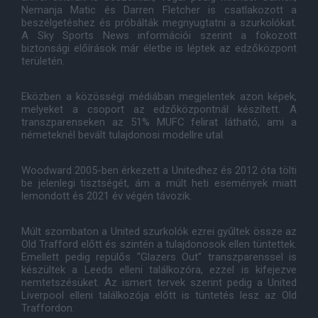
Nemanja Matic és Darren Fletcher is csatlakozott a
beszélgetéshez és próbálták megnyugtatni a szurkolókat.
A Sky Sports News információi szerint a fokozott
biztonsági előírások már életbe is léptek az edzőközpont
területén.
Eközben a közösségi médiában megjelentek azon képek,
melyeket a csoport az edzőközpontnál készített. A
transzparenseken az 51% MUFC felirat látható, ami a
németeknél bevált tulajdonosi modellre utal.
Woodward 2005-ben érkezett a Unitedhez és 2012 óta tölti
be jelenlegi tisztségét, ám a múlt heti események miatt
lemondott és 2021 év végén távozik.
Múlt szombaton a United szurkolók ezrei gyűltek össze az
Old Trafford előtt és szintén a tulajdonosok ellen tüntettek.
Emellett pedig repülős "Glazers Out" transzparenssel is
készültek a Leeds elleni találkozóra, ezzel is kifejezve
nemtetszésüket. Az ismert tervek szerint pedig a United
Liverpool elleni találkozója előtt is tüntetés lesz az Old
Traffordon.