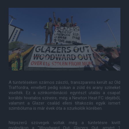
A tüntetéseken számos zászló, transzparens került az Old
Traffordra, emellett pedig sokan a zöld és arany színeket
viselték. Ez a színkombináció egyrészt utalás a csapat
korábbi hivatalos színeire, még a Newton Heat FC idejéből,
valamint a Glazer család elleni tiltakozás egyik ismert
szimbóluma is már évek óta a szurkolók körében.
Népszerű szövegek voltak még a tüntetésre kivitt
molinókon a "Woodward Out, Glazers Out, amiért 1