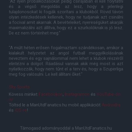
"Az ilyen próbálkozásokat pedig csírájában el kell folytatni
és a végső megoldás az lesz, hogy a jelenlegi
tulajdonosokat ki fogják szorítani a klubokból. Rövid távon
olyan intézkedések kellenek, hogy ne tudjanak azt csinálni
a focival amit akarnak. A bevételeiket, nyereségüket akarják
maximalizálni azt állítva, hogy ez a szurkolóknak is jó lesz.
De ez nem történhet meg."
"A múlt héten erősen fogalmaztam szándékosan, amikor a
kialakult helyzetet az angol futball meggyilkolásának
neveztem és egy sajnálommal nem lehet a klubok részéről
elintézni a dolgot. Ráadásul vannak akik még most is azt
nyilatkozzák, hogy nem tűnt el a terv és, hogy a Szuperliga
meg fog valósulni. Le kell állítani őket."
Sky Sports
Kövess minket
Facebookon
,
Instagramon
és
YouTube-on
is!
Töltsd le a ManUtdFanatics.hu mobil applikációt
Androidra
és
iOS-re
!
Támogasd adományoddal a ManUtdFanatics.hu