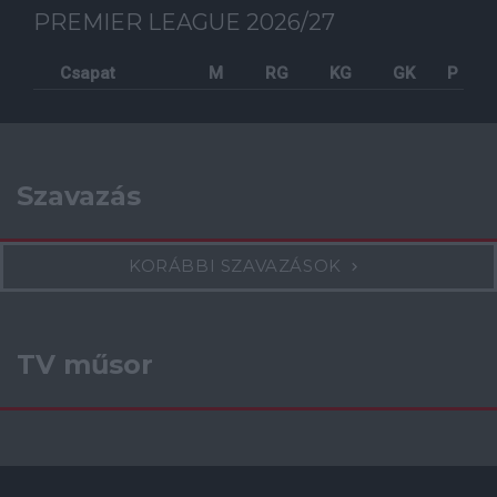
PREMIER LEAGUE 2026/27
Csapat
M
RG
KG
GK
P
Szavazás
KORÁBBI SZAVAZÁSOK
TV műsor