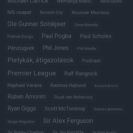
Michael Carrick
Nemanja Matic
Newcastle
Női csapat
Noussair Mazraoui
Norwich City
Ole Gunnar Solskjaer
Omar Berrada
Paul Pogba
Paul Scholes
Patrick Dorgu
Phil Jones
Pénzügyek
Phil Neville
Pletykák, átigazolások
Podcast
Premier League
Ralf Rangnick
Raphaël Varane
Rasmus Højlund
Richard Arnold
Ruben Amorim
Ruud van Nistelrooy
Ryan Giggs
Scott McTominay
Senne Lammens
Sir Alex Ferguson
Sergio Reguilon
Sir Bobby Charlton
Sir Jim Ratcliffe
Sir Matt Busby