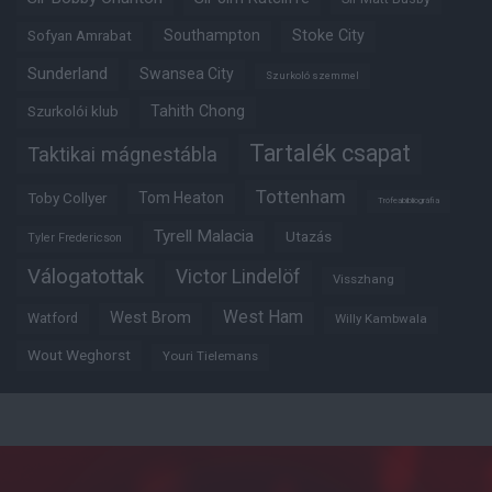
Southampton
Stoke City
Sofyan Amrabat
Sunderland
Swansea City
Szurkoló szemmel
Tahith Chong
Szurkolói klub
Tartalék csapat
Taktikai mágnestábla
Tottenham
Tom Heaton
Toby Collyer
Trófeabibliográfia
Tyrell Malacia
Utazás
Tyler Fredericson
Válogatottak
Victor Lindelöf
Visszhang
West Ham
West Brom
Watford
Willy Kambwala
Wout Weghorst
Youri Tielemans