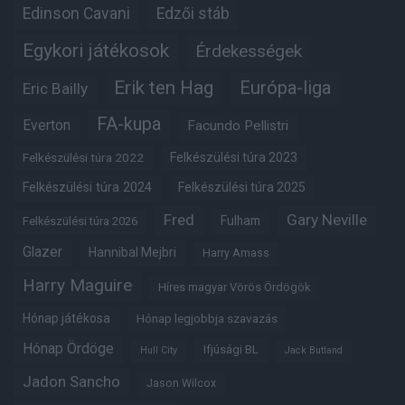
Edinson Cavani
Edzői stáb
Egykori játékosok
Érdekességek
Erik ten Hag
Európa-liga
Eric Bailly
FA-kupa
Everton
Facundo Pellistri
Felkészülési túra 2022
Felkészülési túra 2023
Felkészülési túra 2024
Felkészülési túra 2025
Fred
Gary Neville
Fulham
Felkészülési túra 2026
Glazer
Hannibal Mejbri
Harry Amass
Harry Maguire
Híres magyar Vörös Ördögök
Hónap játékosa
Hónap legjobbja szavazás
Hónap Ördöge
Ifjúsági BL
Hull City
Jack Butland
Jadon Sancho
Jason Wilcox