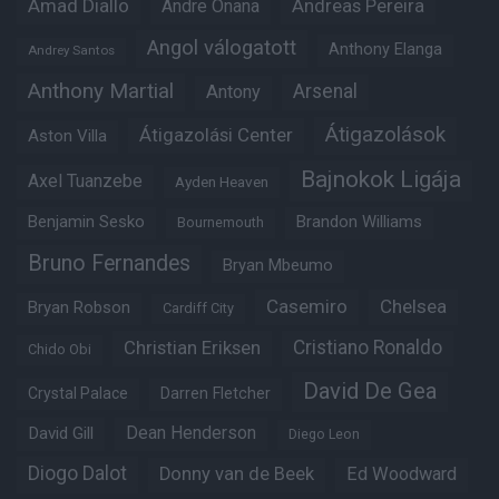
Amad Diallo
Andre Onana
Andreas Pereira
Angol válogatott
Anthony Elanga
Andrey Santos
Anthony Martial
Arsenal
Antony
Átigazolások
Átigazolási Center
Aston Villa
Bajnokok Ligája
Axel Tuanzebe
Ayden Heaven
Benjamin Sesko
Brandon Williams
Bournemouth
Bruno Fernandes
Bryan Mbeumo
Casemiro
Chelsea
Bryan Robson
Cardiff City
Christian Eriksen
Cristiano Ronaldo
Chido Obi
David De Gea
Crystal Palace
Darren Fletcher
Dean Henderson
David Gill
Diego Leon
Diogo Dalot
Donny van de Beek
Ed Woodward