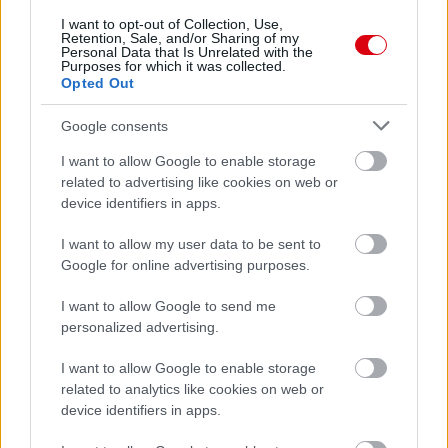
I want to opt-out of Collection, Use,
Retention, Sale, and/or Sharing of my
Personal Data that Is Unrelated with the
Purposes for which it was collected.
Opted Out
Meccs Center
Google consents
I want to allow Google to enable storage
related to advertising like cookies on web or
Paris Saint-Germain
vs
device identifiers in apps.
Manchester United
I want to allow my user data to be sent to
Google for online advertising purposes.
Felkészülési szezon 4. mérkőzés
Nya Ullevi, Göteborg
2026-08-08 17:00
I want to allow Google to send me
personalized advertising.
I want to allow Google to enable storage
Leeds United
vs
Manchester United
2026-08-12 20:30
related to analytics like cookies on web or
device identifiers in apps.
AC Milan
vs
Manchester United
2026-08-15 18:00