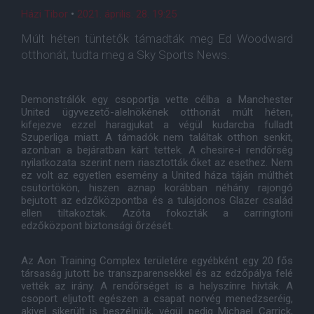
Házi Tibor
•
2021. április. 28. 19:25
Múlt héten tüntetők támadták meg Ed Woodward
otthonát, tudta meg a Sky Sports News.
Demonstrálók egy csoportja vette célba a Manchester
United ügyvezető-alelnökének otthonát múlt héten,
kifejezve ezzel haragjukat a végül kudarcba fulladt
Szuperliga miatt. A támadók nem találtak otthon senkit,
azonban a bejáratban kárt tettek. A chesire-i rendőrség
nyilatkozata szerint nem riasztották őket az esethez. Nem
ez volt az egyetlen esemény a United háza táján múlthét
csütörtökön, hiszen aznap korábban néhány rajongó
bejutott az edzőközpontba és a tulajdonos Glazer család
ellen tiltakoztak. Azóta fokozták a carringtoni
edzőközpont biztonsági őrzését.
Az Aon Training Complex területére egyébként egy 20 fős
társaság jutott be transzparensekkel és az edzőpálya felé
vették az irány. A rendőrséget is a helyszínre hívták. A
csoport eljutott egészen a csapat norvég menedzseréig,
akivel sikerült is beszélniük, végül pedig Michael Carrick,