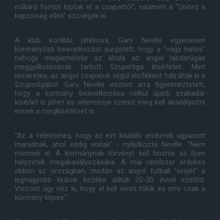
milliárd fontot loptak el a csapattól", valamint a "United a
kapzsiság ellen" szövegek is.
A klub korábbi játékosa, Gary Neville egyenesen
kormányzati beavatkozást sürgetett, hogy a "nagy hatos"
nehogy megismételje az általa az angol labdarúgás
meggyilkolásának tartott Szuperliga kísérletet. Mint
ismeretes, az angol csapatok végül elsőkként hátráltak ki a
Szuperligából. Gary Neville viszont arra figyelmeztetett,
hogy a kormány beavatkozása nélkül újabb szakadár
kísérlet is jöhet és véleménye szerint meg kell akadályozni
ennek a megkísérlését is.
"Az a félelmetes, hogy az ezt kitaláló emberek ugyanott
maradnak, ahol eddig voltak" - nyilatkozta Neville. "Nem
mennek el. A kormánynak törvényt kell hoznia az ilyen
helyzetek megakadályozására. A mai rendszer érdekes
ebben az országban, miután az angol futball "erejét" a
legnagyobb klubok kezébe adtuk 20-30 évvel ezelőtt.
Viszont úgy néz ki, hogy el kell venni tőlük és erre csak a
kormány képes."