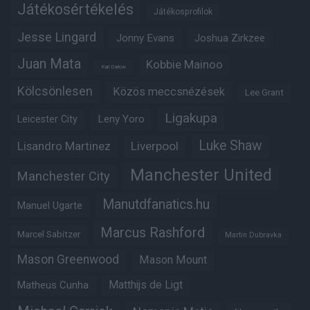
Játékosértékelés
Játékosprofilok
Jesse Lingard
Jonny Evans
Joshua Zirkzee
Juan Mata
Kobbie Mainoo
Karl Darlow
Kölcsönlesen
Közös meccsnézések
Lee Grant
Ligakupa
Leny Yoro
Leicester City
Luke Shaw
Lisandro Martinez
Liverpool
Manchester United
Manchester City
Manutdfanatics.hu
Manuel Ugarte
Marcus Rashford
Marcel Sabitzer
Martin Dubravka
Mason Greenwood
Mason Mount
Matheus Cunha
Matthijs de Ligt