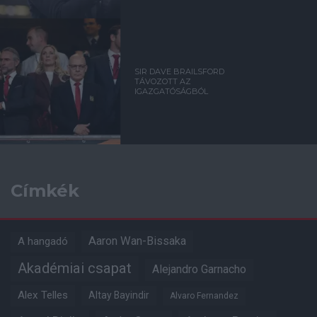
SIR DAVE BRAILSFORD
TÁVOZOTT AZ
IGAZGATÓSÁGBÓL
Címkék
Aaron Wan-Bissaka
A hangadó
Akadémiai csapat
Alejandro Garnacho
Alex Telles
Altay Bayindir
Alvaro Fernandez