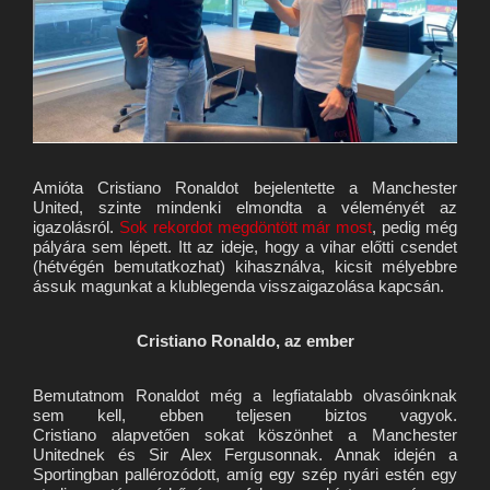
Amióta Cristiano Ronaldot bejelentette a Manchester
United, szinte mindenki elmondta a véleményét az
igazolásról.
Sok rekordot megdöntött már most
, pedig még
pályára sem lépett. Itt az ideje, hogy a vihar előtti csendet
(hétvégén bemutatkozhat) kihasználva, kicsit mélyebbre
ássuk magunkat a klublegenda visszaigazolása kapcsán.
Cristiano Ronaldo, az ember
Bemutatnom Ronaldot még a legfiatalabb olvasóinknak
sem kell, ebben teljesen biztos vagyok.
Cristiano alapvetően sokat köszönhet a Manchester
Unitednek és Sir Alex Fergusonnak. Annak idején a
Sportingban pallérozódott, amíg egy szép nyári estén egy