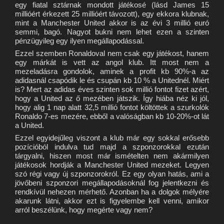
egy fiatal sztárnak mondott játékosé (lásd James 15
millióért érkezett 25 millióért távozott), egy ekkora klubnak,
mint a Manchester United akkor is az évi 3 millió euró
semmi, bagó. Nagyot bukni nem lehet ezen a szinten
pénzügyileg egy ilyen megállapodással.
Ezzel szemben Ronaldoval nem csak egy játékost, hanem
egy márkát is vett az angol klub. Itt most nem a
mezeladásra gondolok, aminek a profit kb 90%-a az
adidasnál csapódik le és csupán kb 10 % a Unitednél. Miért
is? Mert az adidas éves szinten sok millió fontot fizet azért,
hogy a United az ő mezében játszik. Így hiába néz ki jól,
hogy alig 1 nap alatt 32,5 millió fontot költöttek a szurkolók
Ronaldo 7-es mezére, ebből a valóságban kb 10-20%-ot lát
a United.
Ezzel egyidejűleg viszont a klub már egy sokkal erősebb
pozícióból indulva tud majd a szponzorokkal ezután
tárgyalni, hiszen most már ismételten nem akármilyen
játékosok hordják a Manchester United mezeket. Legyen
szó régi vagy új szponzorokról. Ez egy olyan hatás, ami a
jövőbeni szponzori megállapodásoknál fog jelentkezni és
rendkívül nehezen mérhető. Azonban ha a dolgok mélyére
akarunk látni, akkor ezt is figyelembe kell venni, amikor
arról beszélünk, hogy megérte vagy nem?