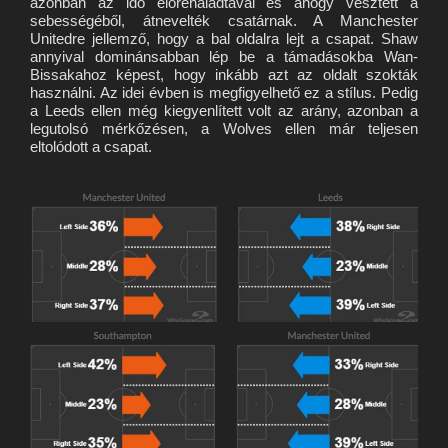
azonban az idő előrehaladtával és ahogy vesztett a
sebességéből, átnevelték csatárnak. A Manchester
Unitedre jellemző, hogy a bal oldalra lejt a csapat. Shaw
annyival dominánsabban lép be a támadásokba Wan-
Bissakahoz képest, hogy inkább azt az oldalt szokták
használni. Az idei évben is megfigyelhető ez a stílus. Pedig
a Leeds ellen még kiegyenlített volt az arány, azonban a
legutolsó mérkőzésen, a Wolves ellen már teljesen
eltolódott a csapat.