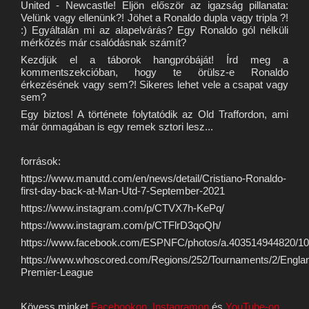
United - Newcastle! Eljön először az igazság pillanata:
Velünk vagy ellenünk?! Jöhet a Ronaldo dupla vagy tripla ?!
:) Egyáltalán mi az alapelvárás? Egy Ronaldo gól nélküli
mérkőzés már csalódásnak számít?
Kezdjük el a táborok hangpróbáját! Írd meg a
kommentszekcióban, hogy te örülsz-e Ronaldo
érkezésének vagy sem?! Sikeres lehet vele a csapat vagy
sem?
Egy biztos! A története folytatódik az Old Traffordon, ami
már önmagában is egy remek sztori lesz...
források:
https://www.manutd.com/en/news/detail/Cristiano-Ronaldo-
first-day-back-at-Man-Utd-7-September-2021
https://www.instagram.com/p/CTVX7h-KePq/
https://www.instagram.com/p/CTFlrD3qoQh/
https://www.facebook.com/ESPNFC/photos/a.403514944820/1
https://www.whoscored.com/Regions/252/Tournaments/2/Engla
Premier-League
Kövess minket
Facebookon
,
Instagramon
és
YouTube-on