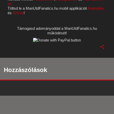
is!
Töltsd le a ManUtdFanatics.hu mobil applikációt
Androidra
és
iOS-re
!
Támogasd adományoddal a ManUtdFanatics.hu
működését!
Hozzászólások