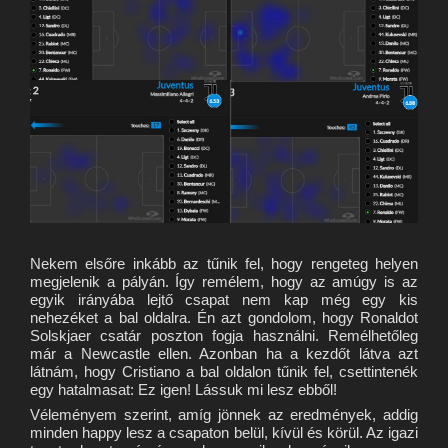
Nekem elsőre inkább az tűnik fel, hogy rengeteg helyen
megjelenik a pályán. Így remélem, hogy az amúgy is az
egyik irányába lejtő csapat nem kap még egy kis
nehezéket a bal oldalra. Én azt gondolom, hogy Ronaldot
Solskjaer csatár poszton fogja használni. Remélhetőleg
már a Newcastle ellen. Azonban ha a kezdőt látva azt
látnám, hogy Cristiano a bal oldalon tűnik fel, csettintenék
egy hatalmasat: Ez igen! Lássuk mi lesz ebből!
Véleményem szerint, amíg jönnek az eredmények, addig
minden happy lesz a csapaton belül, kívül és körül. Az igazi