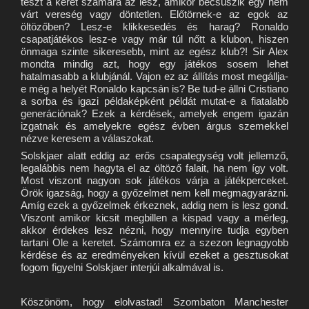
teszt a keret számára az lesz, amikor becsúszik egy nem
várt vereség vagy döntetlen. Előtörnek-e az egok az
öltözőben? Lesz-e klikkesedés és harag? Ronaldo
csapatjátékos lesz-e vagy már túl nőtt a klubon, hiszen
önmaga szinte sikeresebb, mint az egész klub?! Sir Alex
mondta mindig azt, hogy egy játékos sosem lehet
hatalmasabb a klubjánál. Vajon ez az állítás most megállja-
e még a helyét Ronaldo kapcsán is? Be tud-e állni Cristiano
a sorba és igazi példaképként példát mutat-e a fiatalabb
generációnak? Ezek a kérdések, amelyek engem igazán
izgatnak és amelyekre egész évben árgus szemekkel
nézve keresem a válaszokat.
Solskjaer alatt eddig az erős csapategység volt jellemző,
legalábbis nem hagyta el az öltöző falait, ha nem így volt.
Most viszont nagyon sok játékos várja a játékperceket.
Örök igazság, hogy a győzelmet nem kell megmagyarázni.
Amíg ezek a győzelmek érkeznek, addig nem is lesz gond.
Viszont amikor kicsit megbillen a kispad vagy a mérleg,
akkor érdekes lesz nézni, hogy mennyire tudja egyben
tartani Ole a keretet. Számomra ez a szezon legnagyobb
kérdése és az eredményeken kívül ezeket a gesztusokat
fogom figyelni Solskjaer interjúi alkalmával is.
Köszönöm, hogy elolvastad! Szombaton Manchester