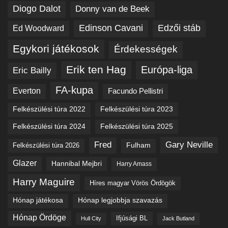
Diogo Dalot
Donny van de Beek
Edinson Cavani
Edzői stáb
Ed Woodward
Egykori játékosok
Érdekességek
Erik ten Hag
Európa-liga
Eric Bailly
FA-kupa
Everton
Facundo Pellistri
Felkészülési túra 2023
Felkészülési túra 2022
Felkészülési túra 2024
Felkészülési túra 2025
Gary Neville
Fred
Felkészülési túra 2026
Fulham
Glazer
Hannibal Mejbri
Harry Amass
Harry Maguire
Híres magyar Vörös Ördögök
Hónap játékosa
Hónap legjobbja szavazás
Hónap Ördöge
Ifjúsági BL
Hull City
Jack Butland