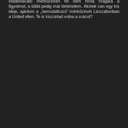
stadionavató mérkőzésen fel nem hívta magára a
figyelmet, a többi pedig már történelem. Akinek van egy kis
ideje, ajánlom a ,,bemutatkozó" mérkőzését Lisszabonban
a United ellen. Te is kiszúrtad volna a srácot?