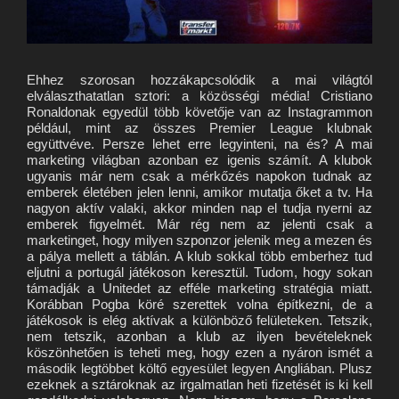
Ehhez szorosan hozzákapcsolódik a mai világtól
elválaszthatatlan sztori: a közösségi média! Cristiano
Ronaldonak egyedül több követője van az Instagrammon
például, mint az összes Premier League klubnak
együttvéve. Persze lehet erre legyinteni, na és? A mai
marketing világban azonban ez igenis számít. A klubok
ugyanis már nem csak a mérkőzés napokon tudnak az
emberek életében jelen lenni, amikor mutatja őket a tv. Ha
nagyon aktív valaki, akkor minden nap el tudja nyerni az
emberek figyelmét. Már rég nem az jelenti csak a
marketinget, hogy milyen szponzor jelenik meg a mezen és
a pálya mellett a táblán. A klub sokkal több emberhez tud
eljutni a portugál játékoson keresztül. Tudom, hogy sokan
támadják a Unitedet az efféle marketing stratégia miatt.
Korábban Pogba köré szerettek volna építkezni, de a
játékosok is elég aktívak a különböző felületeken. Tetszik,
nem tetszik, azonban a klub az ilyen bevételeknek
köszönhetően is teheti meg, hogy ezen a nyáron ismét a
második legtöbbet költő egyesület legyen Angliában. Plusz
ezeknek a sztároknak az irgalmatlan heti fizetését is ki kell