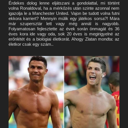
Érdekes dolog lenne eljátszani a gondolattal, mi történt
volna Ronaldoval, ha a mérkőzés után szinte azonnal nem
igazolja le a Manchester United. Vajon be tudott volna futni
ekkora karriert? Mennyin múlik egy játékos sorsa?! Mára
már szupersztár lett vagy még annál is nagyobb.
Folyamatosan fejlesztette az évek során önmagát és 36
éves kora ide vagy oda, sok 20 éves is megirigyelné az
erőnlétét és a biológiai életkorát. Ahogy Zlatan mondta: az
életkor csak egy szám..