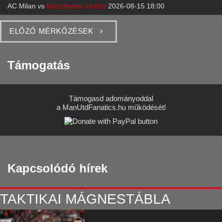
AC Milan
vs
Manchester United
2026-08-15 18:00
ELŐZŐ MÉRKŐZÉSEK
Támogatás
Támogasd adományoddal
a ManUtdFanatics.hu működését!
Kapcsolódó hírek
TAKTIKAI MÁGNESTÁBLA