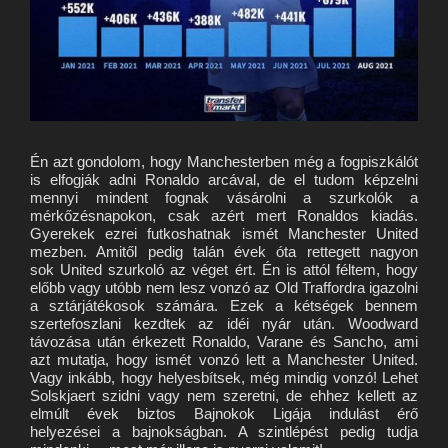
Én azt gondolom, hogy Manchesterben még a fogpiszkálót
is elfogják adni Ronaldo arcával, de el tudom képzelni
mennyi mindent fognak vásárolni a szurkolók a
mérkőzésnapokon, csak azért mert Ronaldos kiadás.
Gyerekek ezrei futkoshatnak ismét Manchester United
mezben. Amitől pedig talán évek óta rettegett nagyon
sok United szurkoló az véget ért. Én is attól féltem, hogy
előbb vagy utóbb nem lesz vonzó az Old Traffordra igazolni
a sztárjátékosok számára. Ezek a kétségek bennem
szertefoszlani kezdtek az idéi nyár után. Woodward
távozása után érkezett Ronaldo, Varane és Sancho, ami
azt mutatja, hogy ismét vonzó lett a Manchester United.
Vagy inkább, hogy helyesbítsek, még mindig vonzó! Lehet
Solskjaert szidni vagy nem szeretni, de ehhez kellett az
elmúlt évek biztos Bajnokok Ligája indulást érő
helyezései a bajnokságban. A szintlépést pedig tudja