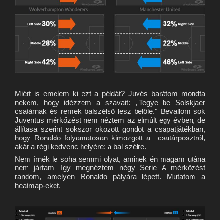
Miért is emelem ki ezt a példát? Juvés barátom mondta
nekem, hogy idézzem a szavait: ,,Tegye be Solskjaer
csatárnak és remek balszélső lesz belőle." Bevallom sok
Juventus mérkőzést nem néztem az elmúlt egy évben, de
állítása szerint sokszor okozott gondot a csapatjátékban,
hogy Ronaldo folyamatosan kimozgott a csatárposztról,
akár a régi kedvenc helyére: a bal szélre.
Nem írnék le soha semmi olyat, aminek én magam utána
nem jártam, így megnéztem négy Serie A mérkőzést
random, amelyen Ronaldo pályára lépett. Mutatom a
heatmap-eket.