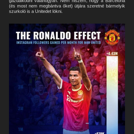
gazdálkodni valahogyan. Nem hiszem, hogy a Barcelona
(és most nem megbántva őket) útjára szeretné bármelyik
szurkoló is a Unitedet lökni.