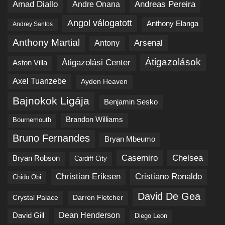
Amad Diallo
Andreas Pereira
Andre Onana
Angol válogatott
Anthony Elanga
Andrey Santos
Anthony Martial
Arsenal
Antony
Átigazolások
Átigazolási Center
Aston Villa
Axel Tuanzebe
Ayden Heaven
Bajnokok Ligája
Benjamin Sesko
Brandon Williams
Bournemouth
Bruno Fernandes
Bryan Mbeumo
Casemiro
Chelsea
Bryan Robson
Cardiff City
Cristiano Ronaldo
Christian Eriksen
Chido Obi
David De Gea
Crystal Palace
Darren Fletcher
David Gill
Dean Henderson
Diego Leon