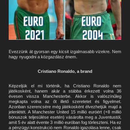
Evezzünk át gyorsan egy kicsit izgalmasabb vizekre. Nem
hagy nyugodni a közgazdász énem.
Cristiano Ronaldo, a brand
Képzeljük el mi történik, ha Cristiano Ronaldo nem
játékosként, hanem akár a stábba érkezett volna 36
évesen vissza Manchesterbe. Akkor is valószínűleg
megkapta volna az őt illető szeretetet és figyelmet.
Azonban szerencsére még játékosként élvezhetjük majd a
jelenlétét. A Manchester United 15 millió euróért (+8 millió
bónuszok teljesülése esetén) vásárolta meg a Juventustól,
amit 5 év alatt évente 3 millió euróban fog törleszteni. Ha ez
a pénzügyi konstrukció nem Ronaldo igazolása lenne, csak