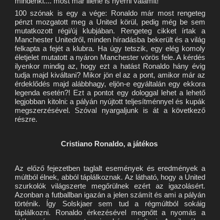
mindenki.... most már illene is nyerni valamit!
100 szónak is egy a vége: Ronaldo már most rengeteg
pénzt mozgatott meg a United körül, pedig még be sem
mutatkozott régi/új klubjában. Rengeteg cikket írtak a
Manchester Unitedről, minden híradásba bekerült és a világ
felkapta a fejét a klubra. Ha úgy tetszik, egy elég komoly
életjelet mutatott a nyáron Manchester vörös fele. A kérdés
ilyenkor mindig az, hogy ezt a hatást Ronaldo hány évig
tudja majd kiváltani? Mikor jön el az a pont, amikor már az
érdeklődés majd alábbhagy, eljön-e egyáltalán egy ekkora
legenda esetén?! Ezt a pontot egy dologgal lehet a lehető
legjobban kitolni: a pályán nyújtott teljesítménnyel és kupák
megszerzésével. Szóval nyargaljunk is át a következő
részre.
Cristiano Ronaldo, a játékos
Az előző fejezetben taglalt események és eredmények a
múltból élnek, abból táplálkoznak. Az látható, hogy a United
szurkolók világszerte megőrülnek ezért az igazolásért.
Azonban a futballban igazán a jelen számít és ami a pályán
történik. Így Solskjaer sem tud a régmúltból sokáig
táplálkozni. Ronaldo érkezésével megnőtt a nyomás a