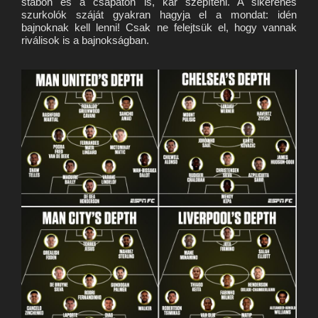
stábon és a csapaton is, kár szépíteni. A sikeréhes
szurkolók száját gyakran hagyja el a mondat: idén
bajnoknak kell lenni! Csak ne felejtsük el, hogy vannak
riválisok is a bajnokságban.