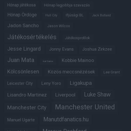
Hónap játékosa
Hónap legjobbja szavazás
Hónap Ördöge
Ifjúsági BL
Hull City
Jack Butland
Jadon Sancho
Jason Wilcox
Játékosértékelés
Játékosprofilok
Jesse Lingard
Jonny Evans
Joshua Zirkzee
Juan Mata
Kobbie Mainoo
Karl Darlow
Kölcsönlesen
Közös meccsnézések
Lee Grant
Ligakupa
Leny Yoro
Leicester City
Luke Shaw
Lisandro Martinez
Liverpool
Manchester United
Manchester City
Manutdfanatics.hu
Manuel Ugarte