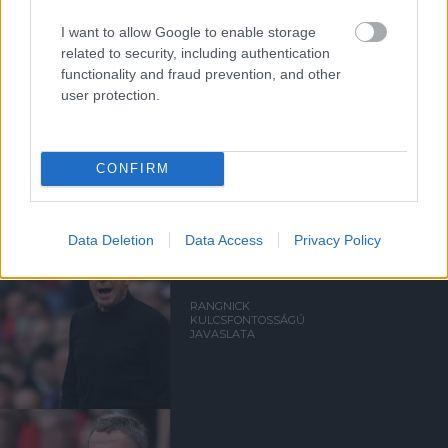
RALF RANGNICK
I want to allow Google to enable storage
related to security, including authentication
functionality and fraud prevention, and other
user protection.
HIVATALOS: RANGNICK
TÁVOZIK A KLUBTÓL
CONFIRM
Data Deletion
Data Access
Privacy Policy
RANGNICK
KULCSFONTOSSÁGÚ
JAVASLATA