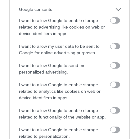
3 nap 4 óra 29 perc 17 másodperc
Google consents
AC Milan
vs
Manchester United
2026-08-15 18:00
I want to allow Google to enable storage
related to advertising like cookies on web or
ELŐZŐ MÉRKŐZÉSEK
device identifiers in apps.
I want to allow my user data to be sent to
Google for online advertising purposes.
Támogatás
I want to allow Google to send me
personalized advertising.
Támogasd adományoddal
a ManUtdFanatics.hu működését!
I want to allow Google to enable storage
related to analytics like cookies on web or
device identifiers in apps.
I want to allow Google to enable storage
related to functionality of the website or app.
Kapcsolódó hírek
I want to allow Google to enable storage
related to personalization.