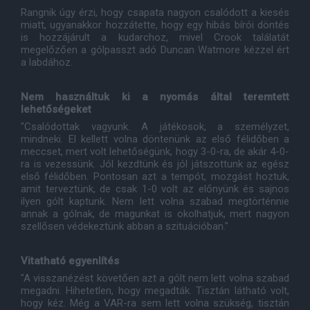
Rangnik úgy érzi, hogy csapata nagyon csalódott a kiesés
miatt, ugyanakkor hozzátette, hogy egy hibás bírói döntés
is hozzájárult a kudarchoz, mivel Crook találatát
megelőzően a gólpasszt adó Duncan Watmore kézzel ért
a labdához.
Nem használtuk ki a nyomás által teremtett
lehetőségeket
"Csalódottak vagyunk. A játékosok, a személyzet,
mindneki. El kellett volna döntenünk az első félidőben a
meccset, mert volt lehetőségünk, hogy 3-0-ra, de akár 4-0-
ra is vezessünk. Jól kezdtünk és jól játszottunk az egész
első félidőben. Pontosan azt a tempót, mozgást hoztuk,
amit terveztünk, de csak 1-0 volt az előnyünk és sajnos
ilyen gólt kaptunk. Nem lett volna szabad megtörténnie
annak a gólnak, de magunkat is okolhatjuk, mert nagyon
szellősen védekeztünk abban a szituációban."
Vitatható egyenlítés
"A visszanézést követően azt a gólt nem lett volna szabad
megadni. Hihetetlen, hogy megadták. Tisztán látható volt,
hogy kéz. Még a VAR-ra sem lett volna szükség, tisztán