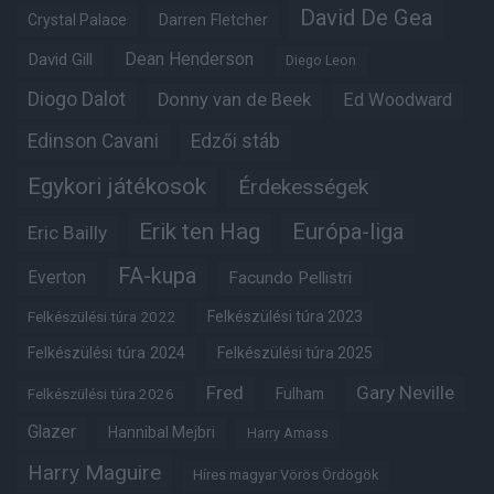
David De Gea
Crystal Palace
Darren Fletcher
Dean Henderson
David Gill
Diego Leon
Diogo Dalot
Donny van de Beek
Ed Woodward
Edinson Cavani
Edzői stáb
Egykori játékosok
Érdekességek
Erik ten Hag
Európa-liga
Eric Bailly
FA-kupa
Everton
Facundo Pellistri
Felkészülési túra 2022
Felkészülési túra 2023
Felkészülési túra 2024
Felkészülési túra 2025
Fred
Gary Neville
Fulham
Felkészülési túra 2026
Glazer
Hannibal Mejbri
Harry Amass
Harry Maguire
Híres magyar Vörös Ördögök