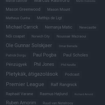
Marcus Rashford
Marcel Sabitzer
Martin Dubravka
Mason Greenwood
Mason Mount
Matheus Cunha
Matthijs de Ligt
Michael Carrick
Nemanja Matic
Newcastle
Női csapat
Noussair Mazraoui
Norwich City
Ole Gunnar Solskjaer
Omar Berrada
Paul Pogba
Paul Scholes
Patrick Dorgu
Phil Jones
Pénzügyek
Phil Neville
Pletykák, átigazolások
Podcast
Premier League
Ralf Rangnick
Raphaël Varane
Rasmus Højlund
Richard Arnold
Ruben Amorim
Ruud van Nistelrooy