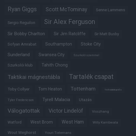
Ryan Giggs
Scott McTominay
Senne Lammens
Sir Alex Ferguson
Sergio Reguilon
Sir Bobby Charlton
Sir Jim Ratcliffe
Sir Matt Busby
Southampton
Stoke City
Sofyan Amrabat
Sunderland
Swansea City
Szurkoló szemmel
Tahith Chong
Szurkolói klub
Tartalék csapat
Taktikai mágnestábla
Tottenham
Tom Heaton
Toby Collyer
Trófeabibliográfia
Tyrell Malacia
Utazás
Tyler Fredericson
Válogatottak
Victor Lindelöf
Visszhang
West Ham
West Brom
Watford
Willy Kambwala
Wout Weghorst
Youri Tielemans