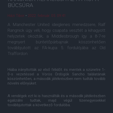
BÚCSÚRA
Házi Tibor
•
2022. február. 05. 09:41
A Manchester United ideiglenes menedzsere, Ralf
Rangnick úgy véli, hogy csapata vesztét a kihagyott
helyzetek okozták, a Middlesbrough így a 8-7-re
megnyert büntetőpárbajnak köszönhetően
továbbjutott az FA-kupa 5. fordulójába az Old
Traffordon.
Hiába irányították az első félidőt. és mentek a szünetre 1-
0-s vezetéssel a Vörös Ördögök Sancho találatának
köszönhetően, a második játékrészben nem tudták tovább
növelni előnyüket.
A vendégek ezt ki is használták és a második játékrészben
egalizálni tudtak, majd végül tizenegyesekkel
továbbjutottak a következő fordulóba.