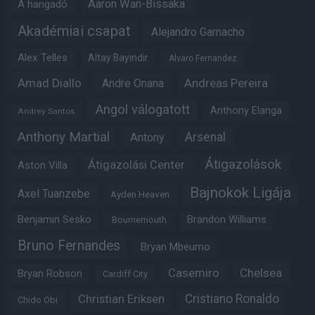
Aaron Wan-Bissaka
A hangadó
Akadémiai csapat
Alejandro Garnacho
Alex Telles
Altay Bayindir
Alvaro Fernandez
Amad Diallo
Andre Onana
Andreas Pereira
Angol válogatott
Anthony Elanga
Andrey Santos
Anthony Martial
Arsenal
Antony
Átigazolások
Átigazolási Center
Aston Villa
Bajnokok Ligája
Axel Tuanzebe
Ayden Heaven
Benjamin Sesko
Brandon Williams
Bournemouth
Bruno Fernandes
Bryan Mbeumo
Casemiro
Chelsea
Bryan Robson
Cardiff City
Christian Eriksen
Cristiano Ronaldo
Chido Obi