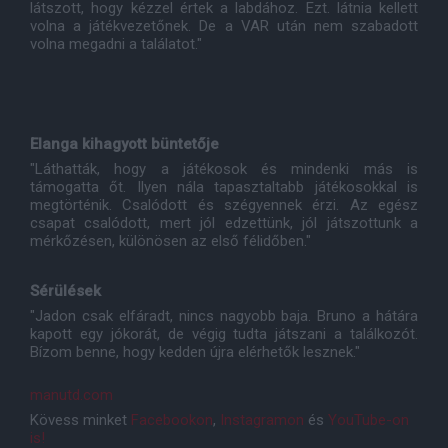
látszott, hogy kézzel értek a labdához. Ezt. látnia kellett
volna a játékvezetőnek. De a VAR után nem szabadott
volna megadni a találatot."
Elanga kihagyott büntetője
"Láthatták, hogy a játékosok és mindenki más is
támogatta őt. Ilyen nála tapasztaltabb játékosokkal is
megtörténik. Csalódott és szégyennek érzi. Az egész
csapat csalódott, mert jól edzettünk, jól játszottunk a
mérkőzésen, különösen az első félidőben."
Sérülések
"Jadon csak elfáradt, nincs nagyobb baja. Bruno a hátára
kapott egy jókorát, de végig tudta játszani a találkozót.
Bízom benne, hogy kedden újra elérhetők lesznek."
manutd.com
Kövess minket
Facebookon
,
Instagramon
és
YouTube-on
is!