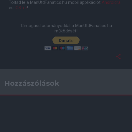
Töltsd le a ManUtdFanatics.hu mobil applikációt
Androidra
és
iOS-re
!
Támogasd adományoddal a ManUtdFanatics.hu
működését!
Hozzászólások