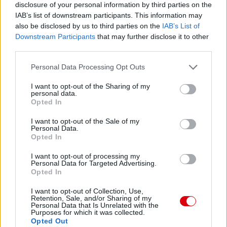
disclosure of your personal information by third parties on the
IAB’s list of downstream participants. This information may
also be disclosed by us to third parties on the
IAB’s List of
Downstream Participants
that may further disclose it to other
third parties.
Please note that this website/app uses one or more Google
Personal Data Processing Opt Outs
services and may gather and store information including but
not limited to your visit or usage behaviour. You may click to
I want to opt-out of the Sharing of my
personal data.
grant or deny consent to Google and its third-party tags to
Opted In
use your data for below specified purposes in below Google
Meccs Center
consent section.
I want to opt-out of the Sale of my
Personal Data.
Opted In
Leeds United
vs
Manchester
I want to opt-out of processing my
Personal Data for Targeted Advertising.
United
Opted In
Felkészülési szezon 5. mérkőzés
I want to opt-out of Collection, Use,
Croke Park, Dublin
Retention, Sale, and/or Sharing of my
2026-08-12 20:30
Personal Data that Is Unrelated with the
Purposes for which it was collected.
Opted Out