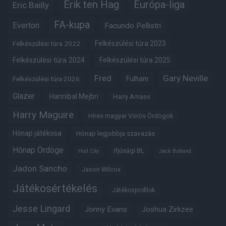
Erik ten Hag
Európa-liga
Eric Bailly
FA-kupa
Everton
Facundo Pellistri
Felkészülési túra 2022
Felkészülési túra 2023
Felkészülési túra 2024
Felkészülési túra 2025
Fred
Gary Neville
Fulham
Felkészülési túra 2026
Glazer
Hannibal Mejbri
Harry Amass
Harry Maguire
Híres magyar Vörös Ördögök
Hónap játékosa
Hónap legjobbja szavazás
Hónap Ördöge
Ifjúsági BL
Hull City
Jack Butland
Jadon Sancho
Jason Wilcox
Játékosértékelés
Játékosprofilok
Jesse Lingard
Jonny Evans
Joshua Zirkzee