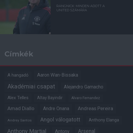
RANGNICK: MINDEN ADOTT A
UNITED SZÁMÁRA
Címkék
Aaron Wan-Bissaka
A hangadó
Akadémiai csapat
Alejandro Garnacho
Alex Telles
Altay Bayindir
Alvaro Fernandez
Amad Diallo
Andre Onana
Andreas Pereira
Angol válogatott
Anthony Elanga
Andrey Santos
Anthony Martial
Arsenal
Antony