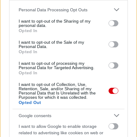
Please note that this website/app uses one or more Google
Personal Data Processing Opt Outs
services and may gather and store information including but
not limited to your visit or usage behaviour. You may click to
I want to opt-out of the Sharing of my
personal data.
grant or deny consent to Google and its third-party tags to
Opted In
use your data for below specified purposes in below Google
consent section.
I want to opt-out of the Sale of my
Personal Data.
Opted In
I want to opt-out of processing my
Personal Data for Targeted Advertising.
Opted In
I want to opt-out of Collection, Use,
Retention, Sale, and/or Sharing of my
Personal Data that Is Unrelated with the
Purposes for which it was collected.
Opted Out
Google consents
I want to allow Google to enable storage
related to advertising like cookies on web or