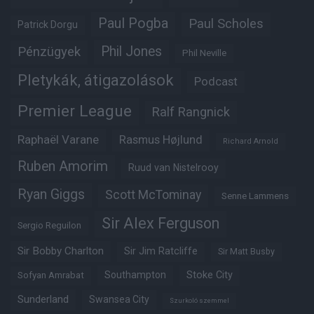
Paul Pogba
Paul Scholes
Patrick Dorgu
Phil Jones
Pénzügyek
Phil Neville
Pletykák, átigazolások
Podcast
Premier League
Ralf Rangnick
Raphaël Varane
Rasmus Højlund
Richard Arnold
Ruben Amorim
Ruud van Nistelrooy
Ryan Giggs
Scott McTominay
Senne Lammens
Sir Alex Ferguson
Sergio Reguilon
Sir Bobby Charlton
Sir Jim Ratcliffe
Sir Matt Busby
Southampton
Stoke City
Sofyan Amrabat
Sunderland
Swansea City
Szurkoló szemmel