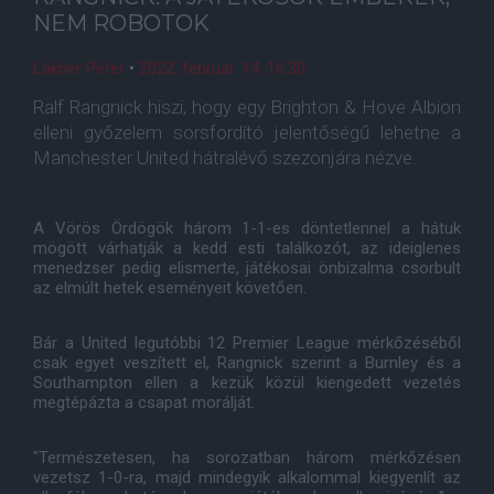
NEM ROBOTOK
Lakner Péter
•
2022. február. 14. 16:30
Ralf Rangnick hiszi, hogy egy Brighton & Hove Albion
elleni győzelem sorsfordító jelentőségű lehetne a
Manchester United hátralévő szezonjára nézve.
A Vörös Ördögök három 1-1-es döntetlennel a hátuk
mögött várhatják a kedd esti találkozót, az ideiglenes
menedzser pedig elismerte, játékosai önbizalma csorbult
az elmúlt hetek eseményeit követően.
Bár a United legutóbbi 12 Premier League mérkőzéséből
csak egyet veszített el, Rangnick szerint a Burnley és a
Southampton ellen a kezük közül kiengedett vezetés
megtépázta a csapat morálját.
"Természetesen, ha sorozatban három mérkőzésen
vezetsz 1-0-ra, majd mindegyik alkalommal kiegyenlít az