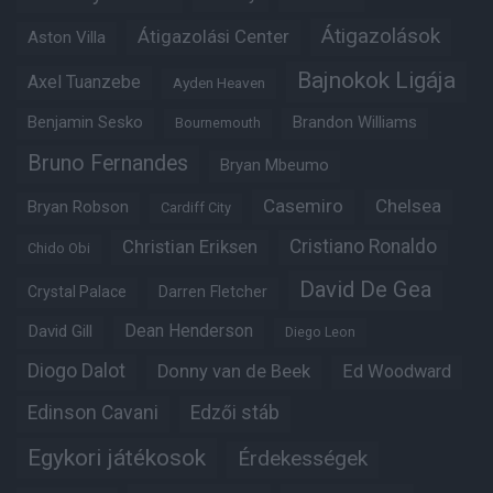
Átigazolások
Átigazolási Center
Aston Villa
Bajnokok Ligája
Axel Tuanzebe
Ayden Heaven
Benjamin Sesko
Brandon Williams
Bournemouth
Bruno Fernandes
Bryan Mbeumo
Casemiro
Chelsea
Bryan Robson
Cardiff City
Christian Eriksen
Cristiano Ronaldo
Chido Obi
David De Gea
Crystal Palace
Darren Fletcher
Dean Henderson
David Gill
Diego Leon
Diogo Dalot
Donny van de Beek
Ed Woodward
Edinson Cavani
Edzői stáb
Egykori játékosok
Érdekességek