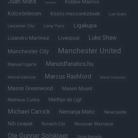
Juan Mata
Kobbie Mainoo
Karl Darlow
Kölcsönlesen
Közös meccsnézések
Lee Grant
Ligakupa
Leny Yoro
Leicester City
Luke Shaw
Lisandro Martinez
Liverpool
Manchester United
Manchester City
Manutdfanatics.hu
Manuel Ugarte
Marcus Rashford
Marcel Sabitzer
Martin Dubravka
Mason Greenwood
Mason Mount
Matheus Cunha
Matthijs de Ligt
Michael Carrick
Nemanja Matic
Newcastle
Női csapat
Noussair Mazraoui
Norwich City
Ole Gunnar Solskjaer
Omar Berrada