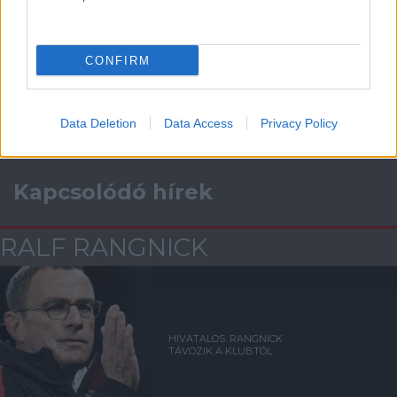
Támogasd adományoddal
a ManUtdFanatics.hu működését!
CONFIRM
Data Deletion
Data Access
Privacy Policy
Kapcsolódó hírek
RALF RANGNICK
HIVATALOS: RANGNICK
TÁVOZIK A KLUBTÓL