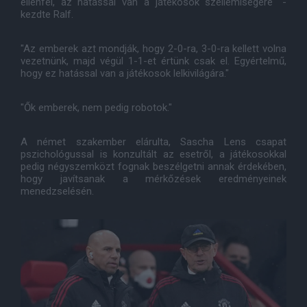
ellenfél, az hatással van a játékosok szellemiségére" -
kezdte Ralf.
"Az emberek azt mondják, hogy 2-0-ra, 3-0-ra kellett volna
vezetnünk, majd végül 1-1-et értünk csak el. Egyértelmű,
hogy ez hatással van a játékosok lelkivilágára."
"Ők emberek, nem pedig robotok."
A német szakember elárulta, Sascha Lens csapat
pszichológussal is konzultált az esetről, a játékosokkal
pedig négyszemközt fognak beszélgetni annak érdekében,
hogy javítsanak a mérkőzések eredményeinek
menedzselésén.