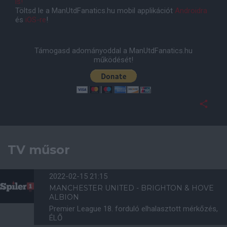
is!
Töltsd le a ManUtdFanatics.hu mobil applikációt
Androidra
és
iOS-re
!
Támogasd adományoddal a ManUtdFanatics.hu
működését!
TV műsor
2022-02-15 21:15
MANCHESTER UNITED - BRIGHTON & HOVE
ALBION
Premier League 18. forduló elhalasztott mérkőzés,
ÉLŐ