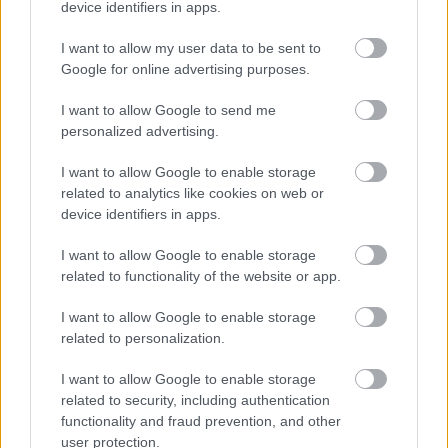
device identifiers in apps.
Meccs Center
I want to allow my user data to be sent to
Google for online advertising purposes.
Leeds United
vs
Manchester
I want to allow Google to send me
United
personalized advertising.
Felkészülési szezon 5. mérkőzés
I want to allow Google to enable storage
Croke Park, Dublin
related to analytics like cookies on web or
2026-08-12 20:30
device identifiers in apps.
2 nap 14 óra 57 perc 48 másodperc
I want to allow Google to enable storage
related to functionality of the website or app.
AC Milan
vs
Manchester United
2026-08-15 18:00
I want to allow Google to enable storage
related to personalization.
ELŐZŐ MÉRKŐZÉSEK
I want to allow Google to enable storage
related to security, including authentication
Támogatás
functionality and fraud prevention, and other
user protection.