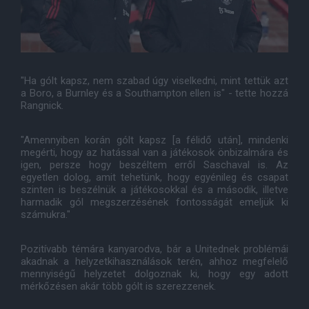
"Ha gólt kapsz, nem szabad úgy viselkedni, mint tettük azt
a Boro, a Burnley és a Southampton ellen is" - tette hozzá
Rangnick.
"Amennyiben korán gólt kapsz [a félidő után], mindenki
megérti, hogy az hatással van a játékosok önbizalmára és
igen, persze hogy beszéltem erről Saschaval is. Az
egyetlen dolog, amit tehetünk, hogy egyénileg és csapat
szinten is beszélnük a játékosokkal és a második, illetve
harmadik gól megszerzésének fontosságát emeljük ki
számukra."
Pozitívabb témára kanyarodva, bár a Unitednek problémái
akadnak a helyzetkihasználások terén, ahhoz megfelelő
mennyiségű helyzetet dolgoznak ki, hogy egy adott
mérkőzésen akár több gólt is szerezzenek.