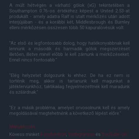
A múlt hétvégén a várható gólok (xG) tekintetében a
Southampton 0.76-os értékéhez képest a United 2.53-at
produkált - amely adatra Ralf is utalt mérkőzés után adott
interjújában - és a korábbi két, Middlesbrough és Burnley
elleni mérkőzésen összesen több 50 kapuralövésük volt.
"Az első és legfontosabb dolog, hogy hatékonyabbnak kell
lennünk a második és harmadik gólok megszerzését
illetően, illetve minél előbb le kell zárnunk a mérkőzéseket.
Ennél nincs fontosabb."
"Elég helyzetet dolgozunk ki ehhez. De ha ez nem is
történik meg, akkor is tartanunk kell magunkat a
játéktervünkhöz, taktikailag fegyelmezettnek kell maradunk
és szilárdnak."
"Ez a másik probléma, amelyet orvosolnunk kell és amely
megoldásával megtehetnénk a következő lépést előre."
Manutd.com
Kövess minket
Facebookon
,
Instagramon
és
YouTube-on