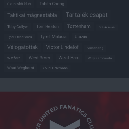
Tahith Chong
Szurkolói klub
Tartalék csapat
Taktikai mágnestábla
Tottenham
Tom Heaton
Toby Collyer
Trófeabibliográfia
Tyrell Malacia
Utazás
Tyler Fredericson
Válogatottak
Victor Lindelöf
Visszhang
West Ham
West Brom
Watford
Willy Kambwala
Wout Weghorst
Youri Tielemans