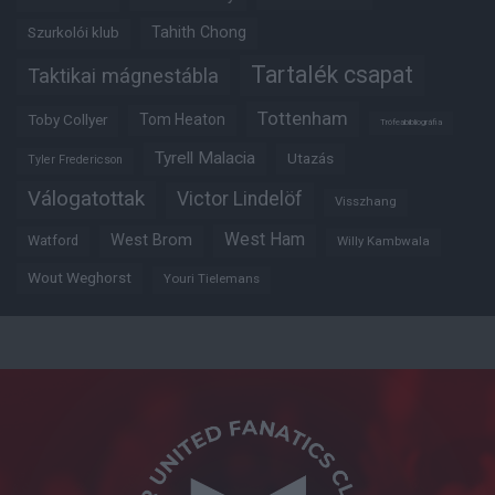
Tahith Chong
Szurkolói klub
Tartalék csapat
Taktikai mágnestábla
Tottenham
Tom Heaton
Toby Collyer
Trófeabibliográfia
Tyrell Malacia
Utazás
Tyler Fredericson
Válogatottak
Victor Lindelöf
Visszhang
West Ham
West Brom
Watford
Willy Kambwala
Wout Weghorst
Youri Tielemans