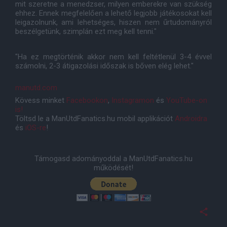
mit szeretne a menedzser, milyen emberekre van szükség
ehhez. Ennek megfelelően a lehető legjobb játékosokat kell
leigazolnunk, ami lehetséges, hiszen nem űrtudományról
beszélgetünk, szimplán ezt meg kell tenni."
"Ha ez megtörténik akkor nem kell feltétlenül 3-4 évvel
számolni, 2-3 átigazolási időszak is bőven elég lehet."
manutd.com
Kövess minket
Facebookon
,
Instagramon
és
YouTube-on
is!
Töltsd le a ManUtdFanatics.hu mobil applikációt
Androidra
és
iOS-re
!
Támogasd adományoddal a ManUtdFanatics.hu
működését!