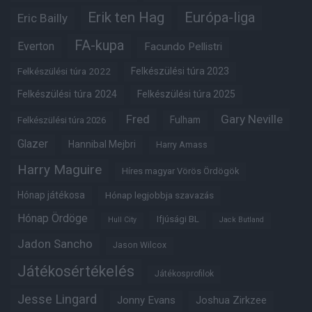
Erik ten Hag
Európa-liga
Eric Bailly
FA-kupa
Everton
Facundo Pellistri
Felkészülési túra 2022
Felkészülési túra 2023
Felkészülési túra 2024
Felkészülési túra 2025
Fred
Gary Neville
Fulham
Felkészülési túra 2026
Glazer
Hannibal Mejbri
Harry Amass
Harry Maguire
Híres magyar Vörös Ördögök
Hónap játékosa
Hónap legjobbja szavazás
Hónap Ördöge
Ifjúsági BL
Hull City
Jack Butland
Jadon Sancho
Jason Wilcox
Játékosértékelés
Játékosprofilok
Jesse Lingard
Jonny Evans
Joshua Zirkzee