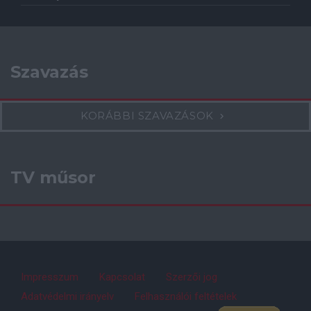
Szavazás
KORÁBBI SZAVAZÁSOK
TV műsor
Impresszum
Kapcsolat
Szerzői jog
Adatvédelmi irányelv
Felhasználói feltételek