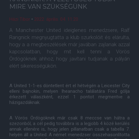
MIRE VAN SZÜKSÉGÜNK
Házi Tibor
•
2022. április. 04. 11:20
A Manchester United ideiglenes menedzsere, Ralf
Rangnick megnyugtatta a klub szurkolóit és elárulta,
hogy a a megbeszélések már javában zajlanak azzal
kapcsolatban, hogy mit kell tenni a Vörös
Ördögöknek ahhoz, hogy javítani tudjanak a pályán
elért sikerességükön.
A United 1-1-es döntetlent ért el hétvégén a Leicester City
elleni bajnokin, melyen Iheanacho találatára Fred gólja
érkezett válaszként, ezzel 1 pontot megmentve a
házigazdáknak.
A Vörös Ördögöknek már csak 8 meccse van hátra a
szezonból, a cél pedig továbbra is a legjobb 4 közé kerülés
annak ellenére is, hogy jelen pillanatban csak a tabella 7.
helyén áll a United. A német menedzser összehasonlította