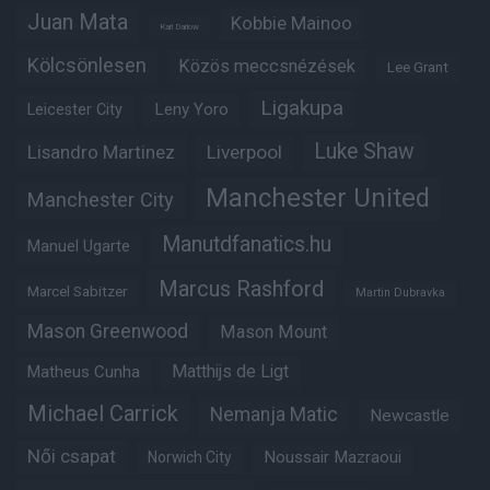
Juan Mata
Kobbie Mainoo
Karl Darlow
Kölcsönlesen
Közös meccsnézések
Lee Grant
Ligakupa
Leny Yoro
Leicester City
Luke Shaw
Lisandro Martinez
Liverpool
Manchester United
Manchester City
Manutdfanatics.hu
Manuel Ugarte
Marcus Rashford
Marcel Sabitzer
Martin Dubravka
Mason Greenwood
Mason Mount
Matheus Cunha
Matthijs de Ligt
Michael Carrick
Nemanja Matic
Newcastle
Női csapat
Noussair Mazraoui
Norwich City