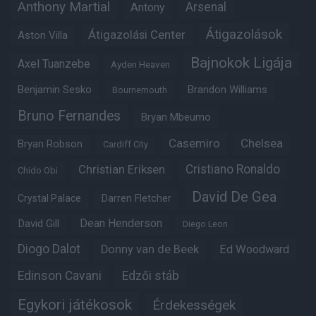
Anthony Martial
Arsenal
Antony
Átigazolások
Átigazolási Center
Aston Villa
Bajnokok Ligája
Axel Tuanzebe
Ayden Heaven
Benjamin Sesko
Brandon Williams
Bournemouth
Bruno Fernandes
Bryan Mbeumo
Casemiro
Chelsea
Bryan Robson
Cardiff City
Christian Eriksen
Cristiano Ronaldo
Chido Obi
David De Gea
Crystal Palace
Darren Fletcher
Dean Henderson
David Gill
Diego Leon
Diogo Dalot
Donny van de Beek
Ed Woodward
Edinson Cavani
Edzői stáb
Egykori játékosok
Érdekességek