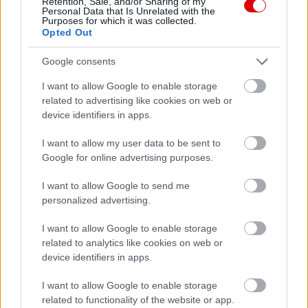
Retention, Sale, and/or Sharing of my
Personal Data that Is Unrelated with the
Purposes for which it was collected.
Opted Out
Paris Saint-Germain
vs
Google consents
Manchester United
I want to allow Google to enable storage
Felkészülési szezon 4. mérkőzés
related to advertising like cookies on web or
Nya Ullevi, Göteborg
device identifiers in apps.
2026-08-08 17:00
I want to allow my user data to be sent to
0 nap 10 óra 13 perc 40 másodperc
Google for online advertising purposes.
I want to allow Google to send me
Leeds United
vs
Manchester United
2026-08-12 20:30
personalized advertising.
AC Milan
vs
Manchester United
2026-08-15 18:00
I want to allow Google to enable storage
related to analytics like cookies on web or
ELŐZŐ MÉRKŐZÉSEK
device identifiers in apps.
I want to allow Google to enable storage
Támogatás
related to functionality of the website or app.