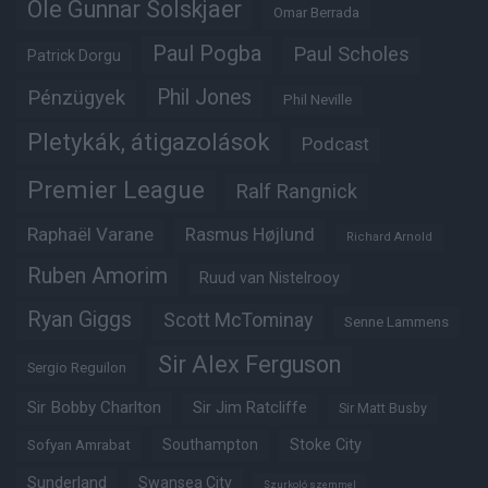
Ole Gunnar Solskjaer
Omar Berrada
Paul Pogba
Paul Scholes
Patrick Dorgu
Phil Jones
Pénzügyek
Phil Neville
Pletykák, átigazolások
Podcast
Premier League
Ralf Rangnick
Raphaël Varane
Rasmus Højlund
Richard Arnold
Ruben Amorim
Ruud van Nistelrooy
Ryan Giggs
Scott McTominay
Senne Lammens
Sir Alex Ferguson
Sergio Reguilon
Sir Bobby Charlton
Sir Jim Ratcliffe
Sir Matt Busby
Southampton
Stoke City
Sofyan Amrabat
Sunderland
Swansea City
Szurkoló szemmel