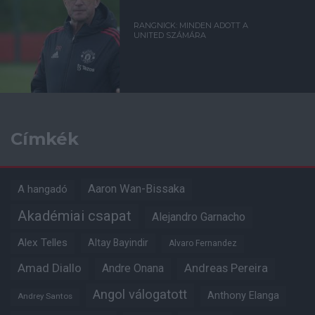
RANGNICK: MINDEN ADOTT A
UNITED SZÁMÁRA
Címkék
Aaron Wan-Bissaka
A hangadó
Akadémiai csapat
Alejandro Garnacho
Alex Telles
Altay Bayindir
Alvaro Fernandez
Amad Diallo
Andre Onana
Andreas Pereira
Angol válogatott
Anthony Elanga
Andrey Santos