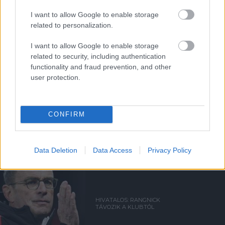
I want to allow Google to enable storage
related to personalization.
Támogasd adományoddal
a ManUtdFanatics.hu működését!
I want to allow Google to enable storage
related to security, including authentication
functionality and fraud prevention, and other
user protection.
Kapcsolódó hírek
CONFIRM
RALF RANGNICK
Data Deletion
Data Access
Privacy Policy
HIVATALOS: RANGNICK
TÁVOZIK A KLUBTÓL