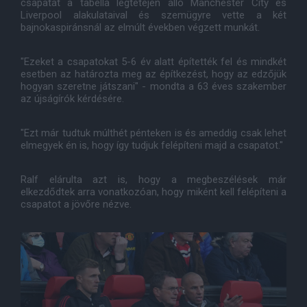
csapatát a tabella legtetején álló Manchester City és
Liverpool alakulataival és szemügyre vette a két
bajnokaspiránsnál az elmúlt években végzett munkát.
"Ezeket a csapatokat 5-6 év alatt építették fel és mindkét
esetben az határozta meg az építkezést, hogy az edzőjük
hogyan szeretne játszani" - mondta a 63 éves szakember
az újságírók kérdésére.
"Ezt már tudtuk múlthét pénteken is és ameddig csak lehet
elmegyek én is, hogy így tudjuk felépíteni majd a csapatot."
Ralf elárulta azt is, hogy a megbeszélések már
elkezdődtek arra vonatkozóan, hogy miként kell felépíteni a
csapatot a jövőre nézve.