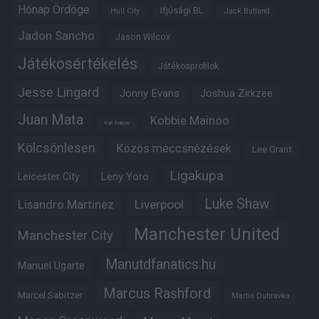
Hónap Ördöge
Ifjúsági BL
Hull City
Jack Butland
Jadon Sancho
Jason Wilcox
Játékosértékelés
Játékosprofilok
Jesse Lingard
Jonny Evans
Joshua Zirkzee
Juan Mata
Kobbie Mainoo
Karl Darlow
Kölcsönlesen
Közös meccsnézések
Lee Grant
Ligakupa
Leny Yoro
Leicester City
Luke Shaw
Lisandro Martinez
Liverpool
Manchester United
Manchester City
Manutdfanatics.hu
Manuel Ugarte
Marcus Rashford
Marcel Sabitzer
Martin Dubravka