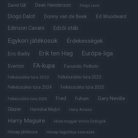
Dean Henderson
David Gill
Diego Leon
Diogo Dalot
Donny van de Beek
Ed Woodward
Edinson Cavani
Edzői stáb
Egykori játékosok
Érdekességek
Erik ten Hag
Európa-liga
Eric Bailly
FA-kupa
Everton
Facundo Pellistri
Felkészülési túra 2022
Felkészülési túra 2023
Felkészülési túra 2024
Felkészülési túra 2025
Fred
Gary Neville
Fulham
Felkészülési túra 2026
Glazer
Hannibal Mejbri
Harry Amass
Harry Maguire
Híres magyar Vörös Ördögök
Hónap játékosa
Hónap legjobbja szavazás