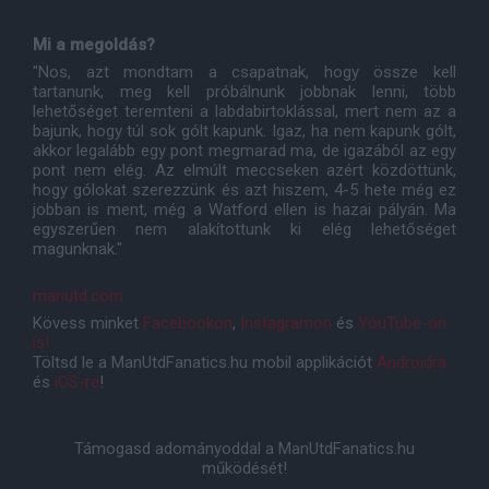
Mi a megoldás?
"Nos, azt mondtam a csapatnak, hogy össze kell
tartanunk, meg kell próbálnunk jobbnak lenni, több
lehetőséget teremteni a labdabirtoklással, mert nem az a
bajunk, hogy túl sok gólt kapunk. Igaz, ha nem kapunk gólt,
akkor legalább egy pont megmarad ma, de igazából az egy
pont nem elég. Az elmúlt meccseken azért közdöttünk,
hogy gólokat szerezzünk és azt hiszem, 4-5 hete még ez
jobban is ment, még a Watford ellen is hazai pályán. Ma
egyszerűen nem alakítottunk ki elég lehetőséget
magunknak."
manutd.com
Kövess minket
Facebookon
,
Instagramon
és
YouTube-on
is!
Töltsd le a ManUtdFanatics.hu mobil applikációt
Androidra
és
iOS-re
!
Támogasd adományoddal a ManUtdFanatics.hu
működését!