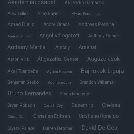
Akadémiai csapat
Alejandro Garnacho
Alex Telles
Altay Bayindir
Alvaro Fernandez
Amad Diallo
Andre Onana
Andreas Pereira
Angol válogatott
Anthony Elanga
Andrey Santos
Anthony Martial
Arsenal
Antony
Átigazolások
Átigazolási Center
Aston Villa
Bajnokok Ligája
Axel Tuanzebe
Ayden Heaven
Benjamin Sesko
Brandon Williams
Bournemouth
Bruno Fernandes
Bryan Mbeumo
Casemiro
Chelsea
Bryan Robson
Cardiff City
Christian Eriksen
Cristiano Ronaldo
Chido Obi
David De Gea
Crystal Palace
Darren Fletcher