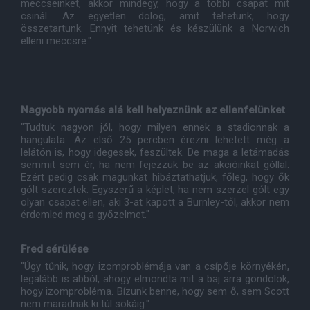
meccseinket, akkor mindegy, hogy a többi csapat mit
csinál. Az egyetlen dolog, amit tehetünk, hogy
összetartunk. Ennyit tehetünk és készülünk a Norwich
elleni meccsre."
Nagyobb nyomás alá kell helyeznünk az ellenfelünket
"Tudtuk nagyon jól, hogy milyen ennek a stadionnak a
hangulata. Az első 25 percben érezni lehetett még a
lelátón is, hogy idegesek, feszültek. De maga a letámadás
semmit sem ér, ha nem fejezzük be az akcióinkat góllal.
Ezért pedig csak magunkat hibáztathatjuk, főleg, hogy ők
gólt szereztek. Egyszerű a képlet, ha nem szerzel gólt egy
olyan csapat ellen, aki 3-at kapott a Burnley-től, akkor nem
érdemled meg a győzelmet."
Fred sérülése
"Úgy tűnik, hogy izomproblémája van a csípője környékén,
legalább is abból, ahogy elmondta mit a baj arra gondolok,
hogy izomprobléma. Bízunk benne, hogy sem ő, sem Scott
nem maradnak ki túl sokáig."