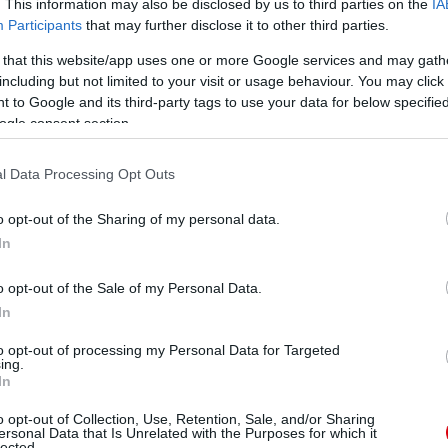
. This information may also be disclosed by us to third parties on the
IA
Participants
that may further disclose it to other third parties.
 that this website/app uses one or more Google services and may gath
including but not limited to your visit or usage behaviour. You may click 
 to Google and its third-party tags to use your data for below specifi
ogle consent section.
l Data Processing Opt Outs
o opt-out of the Sharing of my personal data.
In
o opt-out of the Sale of my Personal Data.
In
to opt-out of processing my Personal Data for Targeted
ing.
In
o opt-out of Collection, Use, Retention, Sale, and/or Sharing
ersonal Data that Is Unrelated with the Purposes for which it
lected.