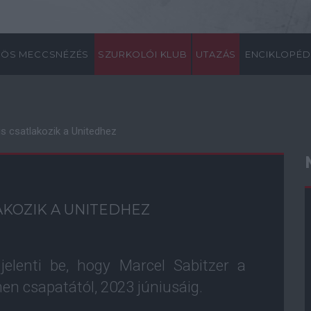
ÖS MECCSNÉZÉS
SZURKOLÓI KLUB
UTAZÁS
ENCIKLOPÉD
 is csatlakozik a Unitedhez
LAKOZIK A UNITEDHEZ
elenti be, hogy Marcel Sabitzer a
en csapatától, 2023 júniusáig.