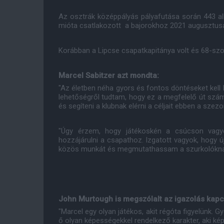
Az osztrák középpályás pályafutása során 443 al
mióta csatlakozott a bajorokhoz 2021 augusztus
Korábban a Lipcse csapatkapitánya volt és 68-szor
Marcel Sabitzer azt mondta:
"Az életben néha gyors és fontos döntéseket kell ho
lehetőségről tudtam, hogy ez a megfelelő út szá
és segíteni a klubnak elérni a céljait ebben a szezo
"Úgy érzem, hogy játékoskén a csúcson vagyo
hozzájárulni a csapathoz. Izgatott vagyok, hog
közös munkát és megmutathassam a szurkolóknak
John Murtough is megszólalt az igazolás kapc
"Marcel egy olyan játékos, akit régóta figyelünk. G
ő olyan képességekkel rendelkező karakter, aki kép