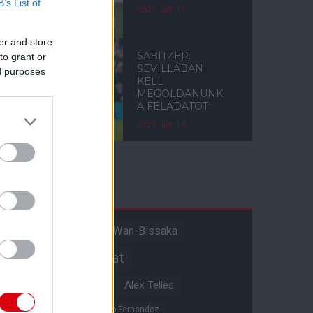
B’s List of
2023. ápr. 17.
er and store
SABITZER:
to grant or
SEVILLÁBAN
ed purposes
KELL
MEGOLDANUNK
A FELADATOT
2023. ápr. 14.
Címkék
Aaron Wan-Bissaka
A hangadó
Akadémiai csapat
Alejandro Garnacho
Alex Telles
Altay Bayindir
Alvaro Fernandez