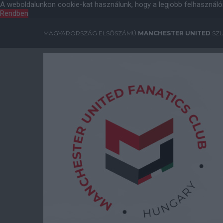
A weboldalunkon cookie-kat használunk, hogy a legjobb felhasználó
Rendben
MAGYARORSZÁG ELSŐSZÁMÚ
MANCHESTER UNITED
SZU