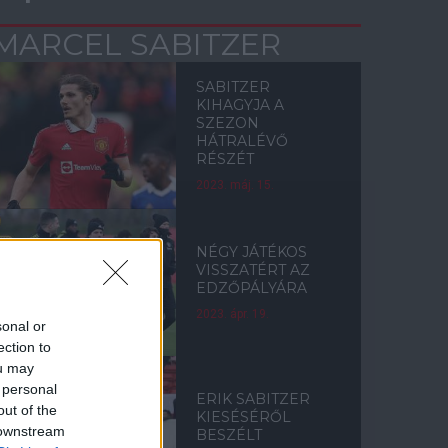
MARCEL SABITZER
SABITZER
KIHAGYJA A
SZEZON
HÁTRALÉVŐ
RÉSZÉT
2023. máj. 15.
NÉGY JÁTÉKOS
VISSZATÉRT AZ
EDZŐPÁLYÁRA
2023. ápr. 19.
sonal or
ection to
ou may
 personal
ERIK SABITZER
out of the
KIESÉSÉRŐL
 downstream
BESZÉLT