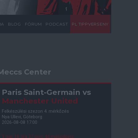
IA
BLOG
FÓRUM
PODCAST
PL TIPPVERSENY
Meccs Center
Paris Saint-Germain
vs
Manchester United
Felkészülési szezon 4. mérkőzés
Nya Ullevi, Göteborg
2026-08-08 17:00
1 nap 18 óra 37 perc 43 másodperc