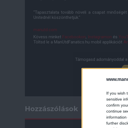
"Tapasztalata tovább növeli a csapat minőségé
Unitednél köszönthetjük."
manutd.com
Kövess minket
Facebookon
,
Instagramon
és
YouT
Töltsd le a ManUtdFanatics.hu mobil applikációt
An
Támogasd adományoddal a 
www.manut
If you wish 
sensitive in
confirm you
Hozzászólások
continue se
information 
further disc