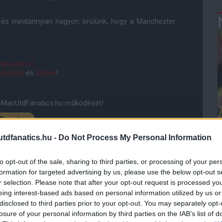
t és mindannyian nagyon örülünk, hogy a Manchester
ube-on is!
droidra
és
iOS-re
!
ManUtdFanatics.hu működését!
dfanatics.hu -
Do Not Process My Personal Information
to opt-out of the sale, sharing to third parties, or processing of your per
formation for targeted advertising by us, please use the below opt-out s
r selection. Please note that after your opt-out request is processed y
eing interest-based ads based on personal information utilized by us or
disclosed to third parties prior to your opt-out. You may separately opt-
losure of your personal information by third parties on the IAB’s list of