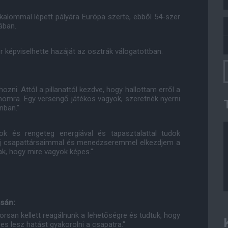
kalommal lépett pályára Európa szerte, ebből 54-szer
ában.
 képviselhette hazáját az osztrák válogatottban.
zni. Attól a pillanattól kezdve, hogy hallottam erről a
momra. Egy versengő játékos vagyok, szeretnék nyerni
nban."
k és rengeteg energiával és tapasztalattal tudok
y új csapattársaimmal és menedzseremmel elkezdjem a
, hogy mire vagyok képes."
sán:
yorsan kellett reagálnunk a lehetőségre és tudtuk, hogy
es lesz hatást gyakorolni a csapatra."