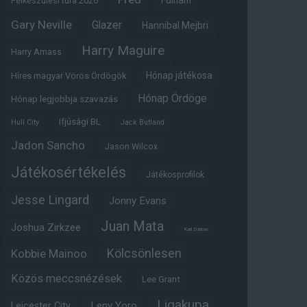
Fulham
Felkészülési túra 2026
Gary Neville
Glazer
Hannibal Mejbri
Harry Maguire
Harry Amass
Hónap játékosa
Híres magyar Vörös Ördögök
Hónap Ördöge
Hónap legjobbja szavazás
Ifjúsági BL
Hull City
Jack Butland
Jadon Sancho
Jason Wilcox
Játékosértékelés
Játékosprofilok
Jesse Lingard
Jonny Evans
Juan Mata
Joshua Zirkzee
Karl Darlow
Kölcsönlesen
Kobbie Mainoo
Közös meccsnézések
Lee Grant
Ligakupa
Leny Yoro
Leicester City