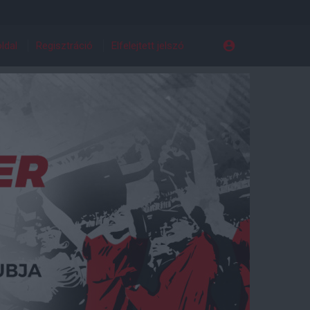
ldal
Regisztráció
Elfelejtett jelszó