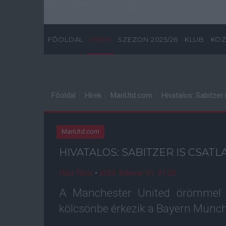
FŐOLDAL
HÍREK
SZEZON 2025/26
KLUB
KÖZ
Főoldal
Hírek
ManUtd.com
Hivatalos: Sabitzer
ManUtd.com
HIVATALOS: SABITZER IS CSAT
Házi Tibor
•
2023. február. 01. 01:25
A Manchester United örömmel j
kölcsönbe érkezik a Bayern Münch