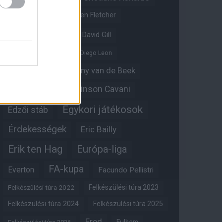
Crystal Palace
Darren Fletcher
David De Gea
David Gill
Dean Henderson
Diego Leon
Diogo Dalot
Donny van de Beek
Edinson Cavani
Ed Woodward
Egykori játékosok
Edzői stáb
Érdekességek
Eric Bailly
Erik ten Hag
Európa-liga
FA-kupa
Everton
Facundo Pellistri
Felkészülési túra 2022
Felkészülési túra 2023
Felkészülési túra 2024
Felkészülési túra 2025
Fred