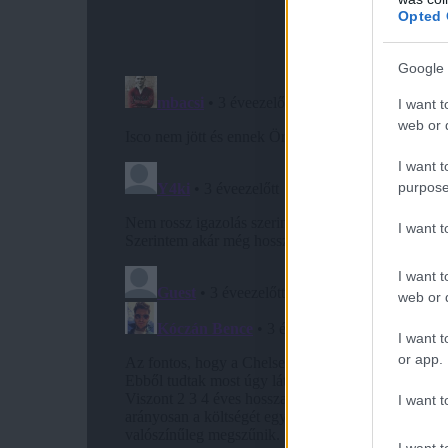
Opted 
Google 
I want t
web or d
I want t
purpose
I want 
I want t
web or d
I want t
or app.
I want t
I want t