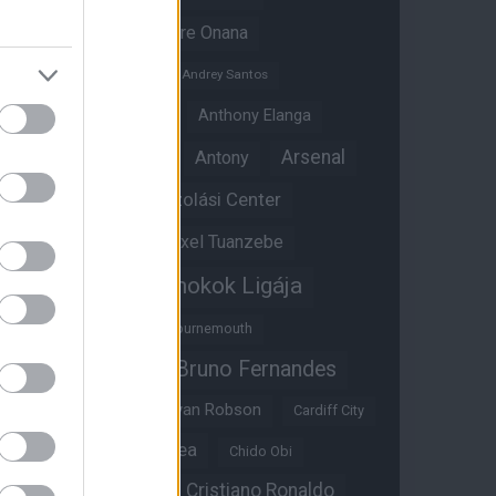
Amad Diallo
Andre Onana
Andreas Pereira
Andrey Santos
Angol válogatott
Anthony Elanga
Anthony Martial
Arsenal
Antony
Átigazolási Center
Aston Villa
Átigazolások
Axel Tuanzebe
Bajnokok Ligája
Ayden Heaven
Benjamin Sesko
Bournemouth
Bruno Fernandes
Brandon Williams
Bryan Mbeumo
Bryan Robson
Cardiff City
Casemiro
Chelsea
Chido Obi
Christian Eriksen
Cristiano Ronaldo