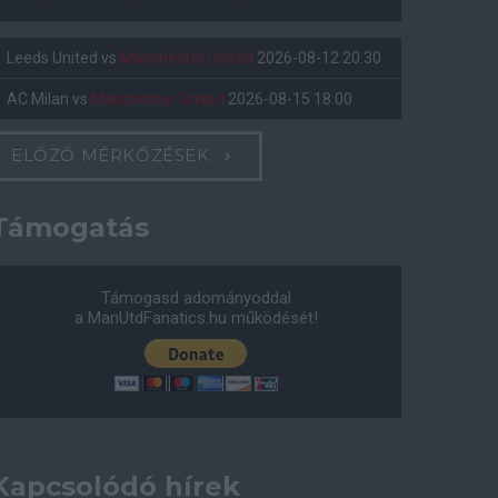
Leeds United
vs
Manchester United
2026-08-12 20:30
AC Milan
vs
Manchester United
2026-08-15 18:00
ELŐZŐ MÉRKŐZÉSEK
Támogatás
Támogasd adományoddal
a ManUtdFanatics.hu működését!
Kapcsolódó hírek