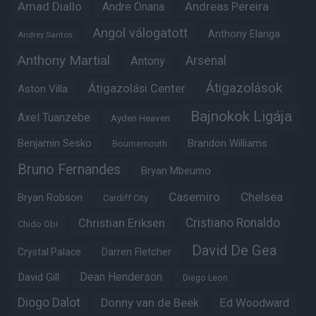
Amad Diallo
Andre Onana
Andreas Pereira
Angol válogatott
Anthony Elanga
Andrey Santos
Anthony Martial
Arsenal
Antony
Átigazolások
Átigazolási Center
Aston Villa
Bajnokok Ligája
Axel Tuanzebe
Ayden Heaven
Benjamin Sesko
Brandon Williams
Bournemouth
Bruno Fernandes
Bryan Mbeumo
Casemiro
Chelsea
Bryan Robson
Cardiff City
Christian Eriksen
Cristiano Ronaldo
Chido Obi
David De Gea
Crystal Palace
Darren Fletcher
Dean Henderson
David Gill
Diego Leon
Diogo Dalot
Donny van de Beek
Ed Woodward