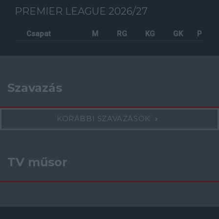
PREMIER LEAGUE 2026/27
Csapat
M
RG
KG
GK
P
Szavazás
KORÁBBI SZAVAZÁSOK
TV műsor