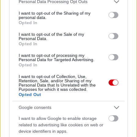
Please note that this website/app uses one or more Google
Personal Data Processing Opt Outs
services and may gather and store information including but
not limited to your visit or usage behaviour. You may click to
I want to opt-out of the Sharing of my
personal data.
grant or deny consent to Google and its third-party tags to
Meccs Center
Opted In
use your data for below specified purposes in below Google
consent section.
I want to opt-out of the Sale of my
Personal Data.
Paris Saint-Germain
vs
Opted In
Manchester United
I want to opt-out of processing my
Personal Data for Targeted Advertising.
Opted In
Felkészülési szezon 4. mérkőzés
Nya Ullevi, Göteborg
I want to opt-out of Collection, Use,
2026-08-08 17:00
Retention, Sale, and/or Sharing of my
Personal Data that Is Unrelated with the
Purposes for which it was collected.
2 nap 3 óra 59 perc 18 másodperc
Opted Out
Google consents
Leeds United
vs
Manchester United
2026-08-12 20:30
I want to allow Google to enable storage
AC Milan
vs
Manchester United
2026-08-15 18:00
related to advertising like cookies on web or
device identifiers in apps.
ELŐZŐ MÉRKŐZÉSEK