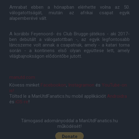
Amrabat ebben a hónapban elérhette volna az 50.
válogatottságát, miután az afrikai csapat egyik
alapemberévé vált.
A korábbi Feyenoord- és Club Brugge-játékos - aki 2017-
ben debütált a válogatottban -, az egyik legfontosabb
láncszeme volt annak a csapatnak, amely - a katari torna
során - a kontinens első olyan együttese lett, amely
világbajnokságon elődöntőbe jutott.
manutd.com
Kövess minket
Facebookon
,
Instagramon
és
YouTube-on
is!
Töltsd le a ManUtdFanatics.hu mobil applikációt
Androidra
és
iOS-re
!
Támogasd adományoddal a ManUtdFanatics.hu
működését!