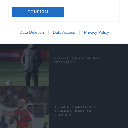
AMRABAT SZERINT A
UNITED MINDEN MÉTERÉRT
CONFIRM
MEG FOG KÜZDENI
Data Deletion
Data Access
Privacy Policy
CSAPATHÍREK A WEST HAM
MECCS ELŐTT
AMRABAT CSAPATA KIESETT
AZ AFRIKAI NEMZETEK
KUPÁJÁBÓL