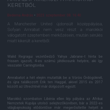
KERETBŐL
Bederna András
•
2023. szeptember. 08. 16:40
A Manchester United újdonsült középpályása,
Sofyan Amrabat nem vesz részt a marokkói
válogatott szeptemberi mérkőzésein, miután sérülés
miatt kikerült a keretből.
Walid Regragui vezetőedző Yahya Jabrane-t hívta be
frissen igazolt, 4-es számú játékosunk helyére, aki így
visszatér Carringtonba.
Amrabatot a hét elején mutatták be a Vörös Ördögöknél,
és újra találkozott Erik ten Haggal, akivel 2015 és 2017
között az Utrechtnél már dolgozott együtt.
Marokkó szombaton Libéria ellen lép pályára az Afrikai
Nemzetek Kupája utolsó selejtezőkörében, bár a 2022-es
világbajnokság elődöntőse már megerősítette helyét a