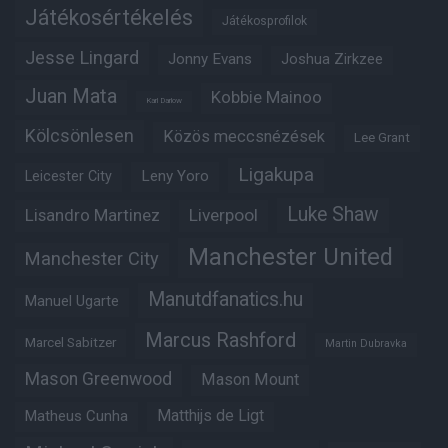
Játékosértékelés
Játékosprofilok
Jesse Lingard
Jonny Evans
Joshua Zirkzee
Juan Mata
Kobbie Mainoo
Karl Darlow
Kölcsönlesen
Közös meccsnézések
Lee Grant
Ligakupa
Leny Yoro
Leicester City
Luke Shaw
Lisandro Martinez
Liverpool
Manchester United
Manchester City
Manutdfanatics.hu
Manuel Ugarte
Marcus Rashford
Marcel Sabitzer
Martin Dubravka
Mason Greenwood
Mason Mount
Matheus Cunha
Matthijs de Ligt