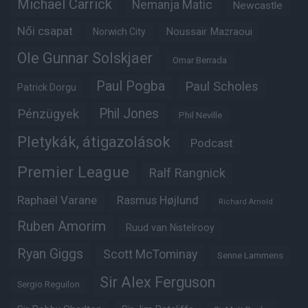
Michael Carrick
Nemanja Matic
Newcastle
Női csapat
Noussair Mazraoui
Norwich City
Ole Gunnar Solskjaer
Omar Berrada
Paul Pogba
Paul Scholes
Patrick Dorgu
Phil Jones
Pénzügyek
Phil Neville
Pletykák, átigazolások
Podcast
Premier League
Ralf Rangnick
Raphaël Varane
Rasmus Højlund
Richard Arnold
Ruben Amorim
Ruud van Nistelrooy
Ryan Giggs
Scott McTominay
Senne Lammens
Sir Alex Ferguson
Sergio Reguilon