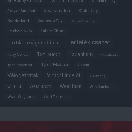
Sir Bobby Charlton
Sir Jim Ratcliffe
Sir Matt Busby
Southampton
Stoke City
Sofyan Amrabat
Sunderland
Swansea City
Szurkoló szemmel
Tahith Chong
Szurkolói klub
Tartalék csapat
Taktikai mágnestábla
Tottenham
Tom Heaton
Toby Collyer
Trófeabibliográfia
Tyrell Malacia
Utazás
Tyler Fredericson
Válogatottak
Victor Lindelöf
Visszhang
West Ham
West Brom
Watford
Willy Kambwala
Wout Weghorst
Youri Tielemans