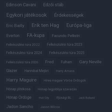
Edinson Cavani
Edzői stáb
Egykori játékosok
Érdekességek
Erik ten Hag
Európa-liga
Eric Bailly
FA-kupa
Everton
Facundo Pellistri
Felkészülési túra 2022
Felkészülési túra 2023
Felkészülési túra 2024
Felkészülési túra 2025
Fred
Gary Neville
Fulham
Felkészülési túra 2026
Glazer
Hannibal Mejbri
Harry Amass
Harry Maguire
Híres magyar Vörös Ördögök
Hónap játékosa
Hónap legjobbja szavazás
Hónap Ördöge
Ifjúsági BL
Hull City
Jack Butland
Jadon Sancho
Jason Wilcox