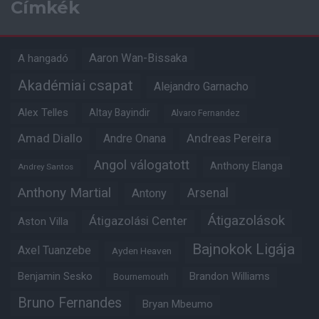
Címkék
Aaron Wan-Bissaka
A hangadó
Akadémiai csapat
Alejandro Garnacho
Alex Telles
Altay Bayindir
Alvaro Fernandez
Amad Diallo
Andre Onana
Andreas Pereira
Angol válogatott
Anthony Elanga
Andrey Santos
Anthony Martial
Arsenal
Antony
Átigazolások
Átigazolási Center
Aston Villa
Bajnokok Ligája
Axel Tuanzebe
Ayden Heaven
Benjamin Sesko
Brandon Williams
Bournemouth
Bruno Fernandes
Bryan Mbeumo