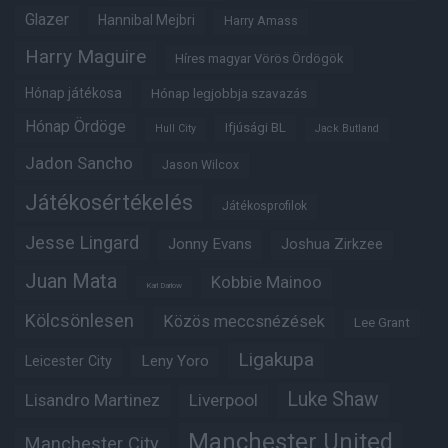
Glazer
Hannibal Mejbri
Harry Amass
Harry Maguire
Híres magyar Vörös Ördögök
Hónap játékosa
Hónap legjobbja szavazás
Hónap Ördöge
Ifjúsági BL
Hull City
Jack Butland
Jadon Sancho
Jason Wilcox
Játékosértékelés
Játékosprofilok
Jesse Lingard
Jonny Evans
Joshua Zirkzee
Juan Mata
Kobbie Mainoo
Karl Darlow
Kölcsönlesen
Közös meccsnézések
Lee Grant
Ligakupa
Leny Yoro
Leicester City
Luke Shaw
Lisandro Martinez
Liverpool
Manchester United
Manchester City