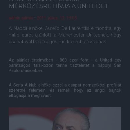
MÉRKÕZÉSRE HÍVJA A UNITEDET
admin admin
•
2011. július. 12. 19:05
A Napoli elnöke, Aurelio De Laurentiis elmondta, egy
millió eurót ajánlott a Manchester Unitednek, hogy
csapatával barátságos mérkõzést játsszanak.
Az ajánlat értelmében - 880 ezer font - a United egy
barátságos találkozón tenné tiszteletét a nápolyi San
Paolo stadionban.
A Seria A klub elnöke ezzel a csapat nemzetközi profilját
szeretné felemelni és reméli, hogy az angol bajnok
elfogadja a meghívást.