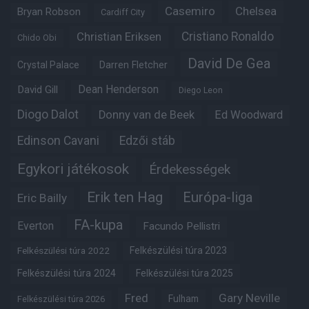
Casemiro
Chelsea
Bryan Robson
Cardiff City
Christian Eriksen
Cristiano Ronaldo
Chido Obi
David De Gea
Crystal Palace
Darren Fletcher
Dean Henderson
David Gill
Diego Leon
Diogo Dalot
Donny van de Beek
Ed Woodward
Edinson Cavani
Edzői stáb
Egykori játékosok
Érdekességek
Erik ten Hag
Európa-liga
Eric Bailly
FA-kupa
Everton
Facundo Pellistri
Felkészülési túra 2022
Felkészülési túra 2023
Felkészülési túra 2024
Felkészülési túra 2025
Fred
Gary Neville
Fulham
Felkészülési túra 2026