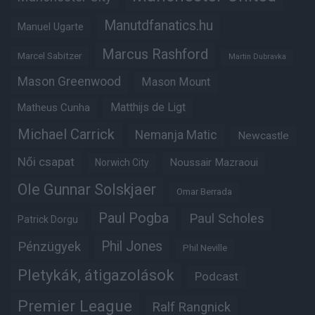
Manutdfanatics.hu
Manuel Ugarte
Marcus Rashford
Marcel Sabitzer
Martin Dubravka
Mason Greenwood
Mason Mount
Matheus Cunha
Matthijs de Ligt
Michael Carrick
Nemanja Matic
Newcastle
Női csapat
Noussair Mazraoui
Norwich City
Ole Gunnar Solskjaer
Omar Berrada
Paul Pogba
Paul Scholes
Patrick Dorgu
Phil Jones
Pénzügyek
Phil Neville
Pletykák, átigazolások
Podcast
Premier League
Ralf Rangnick