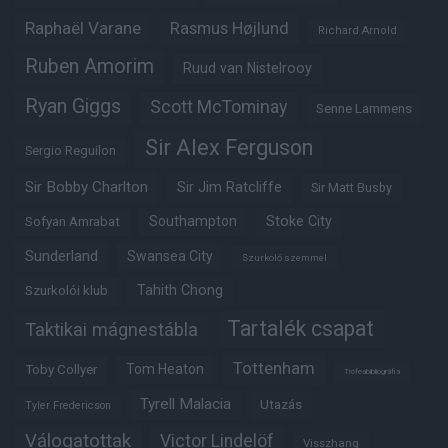
Raphaël Varane
Rasmus Højlund
Richard Arnold
Ruben Amorim
Ruud van Nistelrooy
Ryan Giggs
Scott McTominay
Senne Lammens
Sir Alex Ferguson
Sergio Reguilon
Sir Bobby Charlton
Sir Jim Ratcliffe
Sir Matt Busby
Southampton
Stoke City
Sofyan Amrabat
Sunderland
Swansea City
Szurkoló szemmel
Tahith Chong
Szurkolói klub
Tartalék csapat
Taktikai mágnestábla
Tottenham
Tom Heaton
Toby Collyer
Trófeabibliográfia
Tyrell Malacia
Utazás
Tyler Fredericson
Válogatottak
Victor Lindelöf
Visszhang