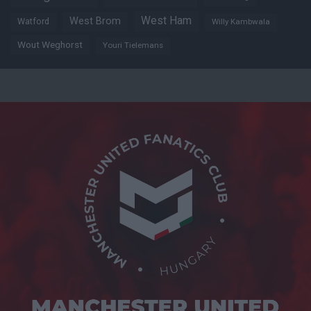
West Ham
West Brom
Watford
Willy Kambwala
Wout Weghorst
Youri Tielemans