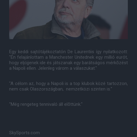
Egy keddi sajtótájékoztatón De Laurentiis így nyilatkozott:
"Én felajánlottam a Manchester Unitednek egy millió eurót,
hogy eljöjjenek ide és játszanak egy barátságos mérkõzést
a Napoli ellen. Jelenleg várom a válaszukat."
"A célom az, hogy a Napoli is a top klubok közé tartozzon,
nem csak Olaszországban, nemzetközi szinten is."
"Még rengeteg tennivaló áll elõttünk."
SkySports.com