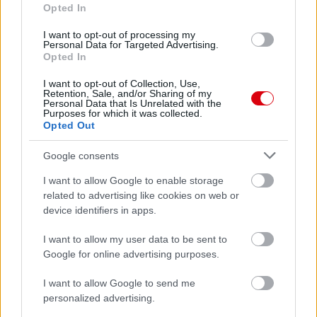
Opted In
1 nap 18 óra 59 perc 36 másodperc
I want to opt-out of processing my
Personal Data for Targeted Advertising.
Opted In
Leeds United
vs
Manchester United
2026-08-12 20:30
I want to opt-out of Collection, Use,
Retention, Sale, and/or Sharing of my
AC Milan
vs
Manchester United
2026-08-15 18:00
Personal Data that Is Unrelated with the
Purposes for which it was collected.
Opted Out
ELŐZŐ MÉRKŐZÉSEK
Google consents
Támogatás
I want to allow Google to enable storage
related to advertising like cookies on web or
device identifiers in apps.
Támogasd adományoddal
a ManUtdFanatics.hu működését!
I want to allow my user data to be sent to
Google for online advertising purposes.
I want to allow Google to send me
personalized advertising.