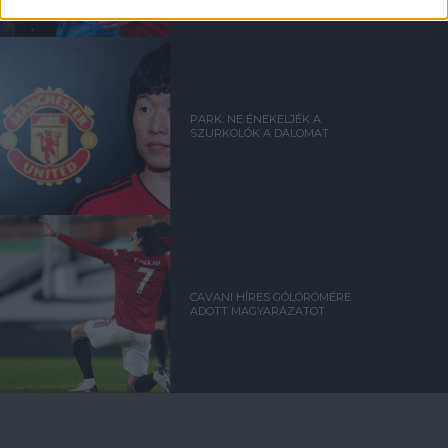
PARK: NE ÉNEKELJÉK A
SZURKOLÓK A DALOMAT
CAVANI HÍRES GÓLÖRÖMÉRE
ADOTT MAGYARÁZATOT