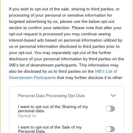
If you wish to opt-out of the sale, sharing to third parties, or
processing of your personal or sensitive information for
targeted advertising by us, please use the below opt-out
section to confirm your selection. Please note that after your
opt-out request is processed you may continue seeing
interest-based ads based on personal information utilized by
us or personal information disclosed to third parties prior to
your opt-out. You may separately opt-out of the further
disclosure of your personal information by third parties on the
IAB’s list of downstream participants. This information may
also be disclosed by us to third parties on the
IAB’s List of
Meccs Center
Downstream Participants
that may further disclose it to other
third parties.
Please note that this website/app uses one or more Google
Personal Data Processing Opt Outs
Paris Saint-Germain
vs
services and may gather and store information including but
not limited to your visit or usage behaviour. You may click to
I want to opt-out of the Sharing of my
Manchester United
personal data.
grant or deny consent to Google and its third-party tags to
Opted In
use your data for below specified purposes in below Google
Felkészülési szezon 4. mérkőzés
Nya Ullevi, Göteborg
consent section.
I want to opt-out of the Sale of my
2026-08-08 17:00
Personal Data.