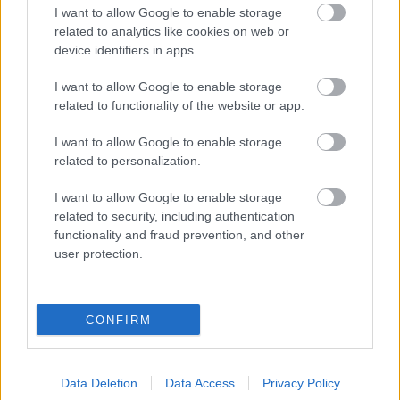
I want to allow Google to enable storage
related to analytics like cookies on web or
Kapcsolódó hírek
device identifiers in apps.
I want to allow Google to enable storage
ÉRDEKESSÉGEK
related to functionality of the website or app.
I want to allow Google to enable storage
related to personalization.
A UNITED VEZET A 2022/23-
AS GYŐZELMEK
I want to allow Google to enable storage
TEKINTETÉBEN
related to security, including authentication
functionality and fraud prevention, and other
user protection.
CONFIRM
TUDTÁL EZEKRŐL AZ
EURÓPA-LIGA
STATISZTIKÁKRÓL?
Data Deletion
Data Access
Privacy Policy