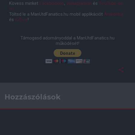
Kövess minket
Facebookon
,
Instagramon
és
YouTube-on
is!
Töltsd le a ManUtdFanatics.hu mobil applikációt
Androidra
és
iOS-re
!
Támogasd adományoddal a ManUtdFanatics.hu
működését!
Hozzászólások