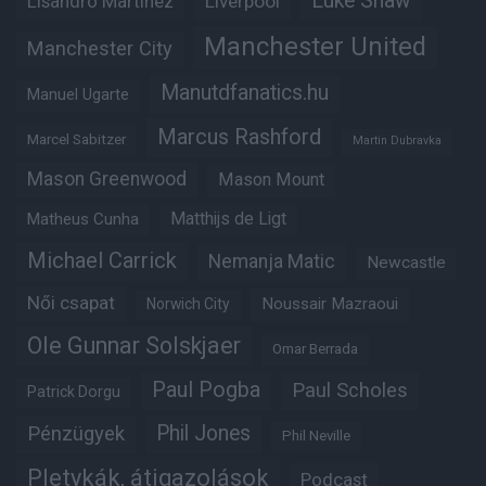
Luke Shaw
Lisandro Martinez
Liverpool
Manchester United
Manchester City
Manutdfanatics.hu
Manuel Ugarte
Marcus Rashford
Marcel Sabitzer
Martin Dubravka
Mason Greenwood
Mason Mount
Matheus Cunha
Matthijs de Ligt
Michael Carrick
Nemanja Matic
Newcastle
Női csapat
Noussair Mazraoui
Norwich City
Ole Gunnar Solskjaer
Omar Berrada
Paul Pogba
Paul Scholes
Patrick Dorgu
Phil Jones
Pénzügyek
Phil Neville
Pletykák, átigazolások
Podcast