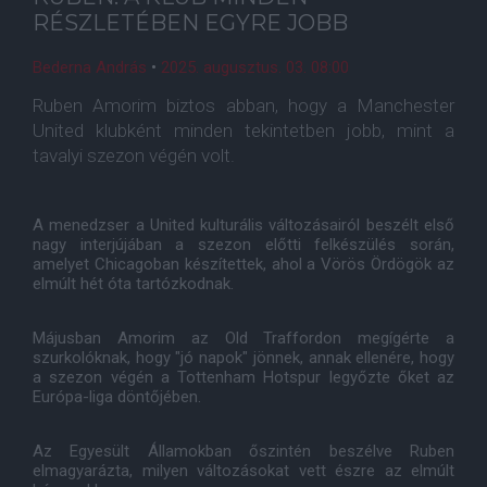
RÉSZLETÉBEN EGYRE JOBB
Bederna András
•
2025. augusztus. 03. 08:00
Ruben Amorim biztos abban, hogy a Manchester
United klubként minden tekintetben jobb, mint a
tavalyi szezon végén volt.
A menedzser a United kulturális változásairól beszélt első
nagy interjújában a szezon előtti felkészülés során,
amelyet Chicagoban készítettek, ahol a Vörös Ördögök az
elmúlt hét óta tartózkodnak.
Májusban Amorim az Old Traffordon megígérte a
szurkolóknak, hogy "jó napok" jönnek, annak ellenére, hogy
a szezon végén a Tottenham Hotspur legyőzte őket az
Európa-liga döntőjében.
Az Egyesült Államokban őszintén beszélve Ruben
elmagyarázta, milyen változásokat vett észre az elmúlt