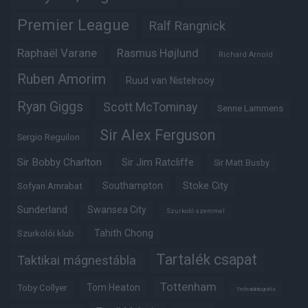
Premier League
Ralf Rangnick
Raphaël Varane
Rasmus Højlund
Richard Arnold
Ruben Amorim
Ruud van Nistelrooy
Ryan Giggs
Scott McTominay
Senne Lammens
Sir Alex Ferguson
Sergio Reguilon
Sir Bobby Charlton
Sir Jim Ratcliffe
Sir Matt Busby
Southampton
Stoke City
Sofyan Amrabat
Sunderland
Swansea City
Szurkoló szemmel
Tahith Chong
Szurkolói klub
Tartalék csapat
Taktikai mágnestábla
Tottenham
Tom Heaton
Toby Collyer
Trófeabibliográfia