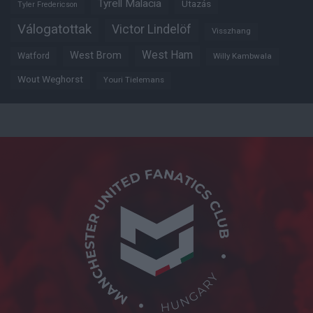
Tyrell Malacia
Utazás
Tyler Fredericson
Válogatottak
Victor Lindelöf
Visszhang
West Ham
West Brom
Watford
Willy Kambwala
Wout Weghorst
Youri Tielemans