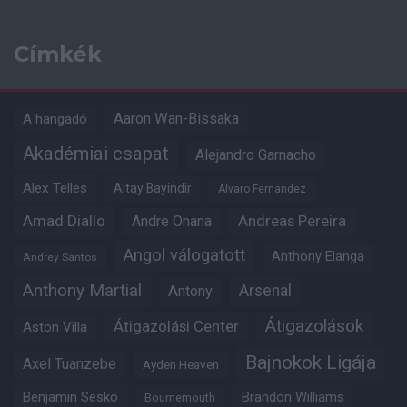
Címkék
Aaron Wan-Bissaka
A hangadó
Akadémiai csapat
Alejandro Garnacho
Alex Telles
Altay Bayindir
Alvaro Fernandez
Amad Diallo
Andre Onana
Andreas Pereira
Angol válogatott
Anthony Elanga
Andrey Santos
Anthony Martial
Arsenal
Antony
Átigazolások
Átigazolási Center
Aston Villa
Bajnokok Ligája
Axel Tuanzebe
Ayden Heaven
Benjamin Sesko
Brandon Williams
Bournemouth