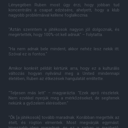
Lényegében Ruben most úgy érzi, hogy jobban tud
koncentrálni a csapat edzésére, ahelyett, hogy a klub
nagyobb problémáival kellene foglalkoznia.
"Aztán szerintem a játékosok nagyon jól dolgoznak, és
megértették, hogy 100%-ot kell adniuk" – folytatta.
"Ha nem adnak bele mindent, akkor nehéz lesz nekik itt.
Szóval ez is fontos."
Amikor konkrét példát kértünk arra, hogy ez a kulturális
változás hogyan nyilvánul meg a United mindennapi
életében, Ruben az étkezések hangulatát említette.
"Teljesen más lett" – magyarázta. "Ezek apró részletek.
Nem ezekkel nyerjük meg a mérkőzéseket, de segítenek
nekünk a győzelem elérésében."
"Ők [a játékosok] tovább maradnak. Korábban megették az
ételt, és rögtön elmentek. Most megvárják egymást.
Hosszabb ideig maradnak, és ez a zajban is érezhető.