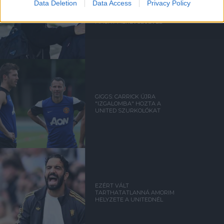
Data Deletion
Data Access
Privacy Policy
BERRADA: AMORIM
SAROKBA SZORÍTOTTA
MAGÁT MEREVSÉGÉVEL
GIGGS: CARRICK ÚJRA
"IZGALOMBA" HOZTA A
UNITED SZURKOLÓKAT
EZÉRT VÁLT
TARTHATATLANNÁ AMORIM
HELYZETE A UNITEDNÉL