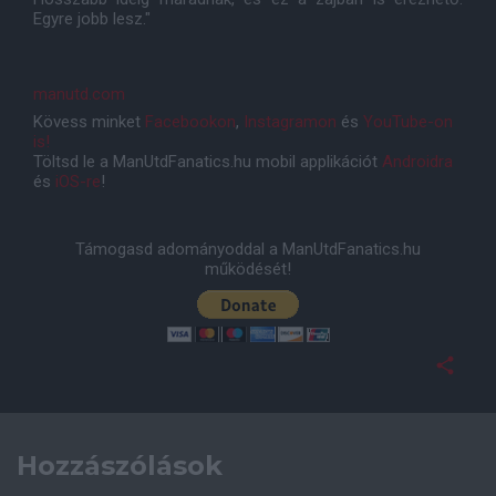
Egyre jobb lesz."
manutd.com
Kövess minket
Facebookon
,
Instagramon
és
YouTube-on
is!
Töltsd le a ManUtdFanatics.hu mobil applikációt
Androidra
és
iOS-re
!
Támogasd adományoddal a ManUtdFanatics.hu
működését!
Hozzászólások