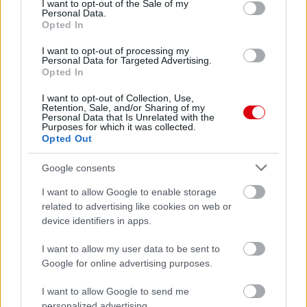
I want to opt-out of the Sale of my
Manchester United
Personal Data.
Opted In
Felkészülési szezon 4. mérkőzés
Nya Ullevi, Göteborg
I want to opt-out of processing my
Personal Data for Targeted Advertising.
2026-08-08 17:00
Opted In
I want to opt-out of Collection, Use,
Retention, Sale, and/or Sharing of my
Personal Data that Is Unrelated with the
Leeds United
vs
Manchester United
2026-08-12 20:30
Purposes for which it was collected.
Opted Out
AC Milan
vs
Manchester United
2026-08-15 18:00
Google consents
ELŐZŐ MÉRKŐZÉSEK
I want to allow Google to enable storage
related to advertising like cookies on web or
device identifiers in apps.
Támogatás
I want to allow my user data to be sent to
Google for online advertising purposes.
Támogasd adományoddal
a ManUtdFanatics.hu működését!
I want to allow Google to send me
personalized advertising.