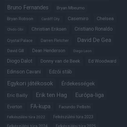
Bruno Fernandes
Bryan Mbeumo
Casemiro
Chelsea
Bryan Robson
Cardiff City
Christian Eriksen
Cristiano Ronaldo
Chido Obi
David De Gea
Crystal Palace
Darren Fletcher
Dean Henderson
David Gill
Diego Leon
Diogo Dalot
Donny van de Beek
Ed Woodward
Edinson Cavani
Edzői stáb
Egykori játékosok
Érdekességek
Erik ten Hag
Európa-liga
Eric Bailly
FA-kupa
Everton
Facundo Pellistri
Felkészülési túra 2022
Felkészülési túra 2023
Felkészülési túra 2024
Felkészülési túra 2025