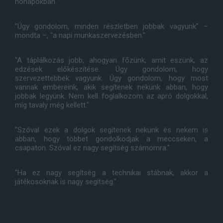
hónapokban.
"Úgy gondolom, minden részletben jobbak vagyunk" –
mondta –, "a napi munkaszervezésben."
"A táplálkozás jobb, ahogyan főzünk, amit eszünk, az
edzések előkészítése. Úgy gondolom, hogy
szervezettebbek vagyunk. Úgy gondolom, hogy most
vannak embereink, akik segítenek nekünk abban, hogy
jobbak legyünk. Nem kell foglalkozom az apró dolgokkal,
míg tavaly még kellett."
"Szóval ezek a dolgok segítenek nekünk és nekem is
abban, hogy többet gondolkodjak a meccseken, a
csapaton. Szóval ez nagy segítség számomra."
"Ha ez nagy segítség a technikai stábnak, akkor a
játékosoknak is nagy segítség."