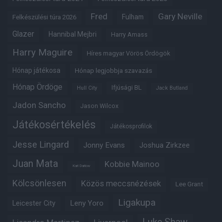
Fred
Gary Neville
Fulham
Felkészülési túra 2026
Glazer
Hannibal Mejbri
Harry Amass
Harry Maguire
Híres magyar Vörös Ördögök
Hónap játékosa
Hónap legjobbja szavazás
Hónap Ördöge
Ifjúsági BL
Hull City
Jack Butland
Jadon Sancho
Jason Wilcox
Játékosértékelés
Játékosprofilok
Jesse Lingard
Jonny Evans
Joshua Zirkzee
Juan Mata
Kobbie Mainoo
Karl Darlow
Kölcsönlesen
Közös meccsnézések
Lee Grant
Ligakupa
Leny Yoro
Leicester City