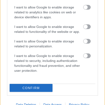
I want to allow Google to enable storage
related to analytics like cookies on web or
device identifiers in apps.
Kapcsolódó hírek
I want to allow Google to enable storage
related to functionality of the website or app.
SIR ALEX FERGUSON
I want to allow Google to enable storage
related to personalization.
I want to allow Google to enable storage
related to security, including authentication
FLETCHER "SZÜRREÁLIS"
HETÉRŐL, BRUNORÓL ÉS A
functionality and fraud prevention, and other
POZITIVITÁS
user protection.
VISSZAHOZÁSÁRÓL
CONFIRM
Data Deletion
Data Access
Privacy Policy