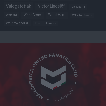
Válogatottak
Victor Lindelöf
Visszhang
West Ham
West Brom
Watford
Willy Kambwala
Wout Weghorst
Youri Tielemans