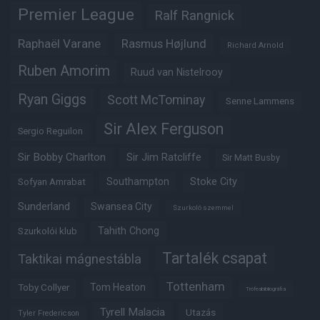
Premier League
Ralf Rangnick
Raphaël Varane
Rasmus Højlund
Richard Arnold
Ruben Amorim
Ruud van Nistelrooy
Ryan Giggs
Scott McTominay
Senne Lammens
Sir Alex Ferguson
Sergio Reguilon
Sir Bobby Charlton
Sir Jim Ratcliffe
Sir Matt Busby
Southampton
Stoke City
Sofyan Amrabat
Sunderland
Swansea City
Szurkoló szemmel
Tahith Chong
Szurkolói klub
Tartalék csapat
Taktikai mágnestábla
Tottenham
Tom Heaton
Toby Collyer
Trófeabibliográfia
Tyrell Malacia
Utazás
Tyler Fredericson