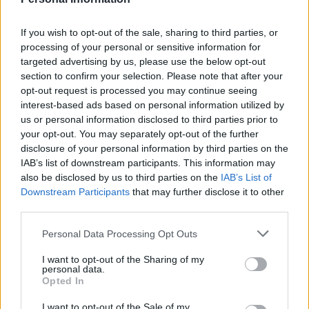
If you wish to opt-out of the sale, sharing to third parties, or
processing of your personal or sensitive information for
targeted advertising by us, please use the below opt-out
section to confirm your selection. Please note that after your
opt-out request is processed you may continue seeing
interest-based ads based on personal information utilized by
us or personal information disclosed to third parties prior to
your opt-out. You may separately opt-out of the further
disclosure of your personal information by third parties on the
IAB’s list of downstream participants. This information may
also be disclosed by us to third parties on the
IAB’s List of
Downstream Participants
that may further disclose it to other
third parties.
Meccs Center
Please note that this website/app uses one or more Google
Personal Data Processing Opt Outs
services and may gather and store information including but
not limited to your visit or usage behaviour. You may click to
I want to opt-out of the Sharing of my
Paris Saint-Germain
personal data.
vs
grant or deny consent to Google and its third-party tags to
Opted In
use your data for below specified purposes in below Google
Manchester United
consent section.
I want to opt-out of the Sale of my