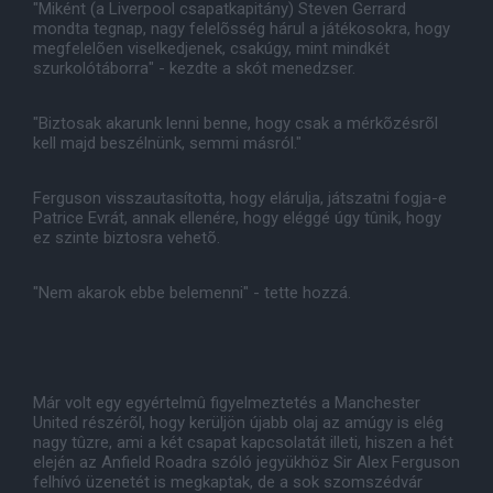
"Miként (a Liverpool csapatkapitány) Steven Gerrard
mondta tegnap, nagy felelõsség hárul a játékosokra, hogy
megfelelõen viselkedjenek, csakúgy, mint mindkét
szurkolótáborra" - kezdte a skót menedzser.
"Biztosak akarunk lenni benne, hogy csak a mérkõzésrõl
kell majd beszélnünk, semmi másról."
Ferguson visszautasította, hogy elárulja, játszatni fogja-e
Patrice Evrát, annak ellenére, hogy eléggé úgy tûnik, hogy
ez szinte biztosra vehetõ.
"Nem akarok ebbe belemenni" - tette hozzá.
Már volt egy egyértelmû figyelmeztetés a Manchester
United részérõl, hogy kerüljön újabb olaj az amúgy is elég
nagy tûzre, ami a két csapat kapcsolatát illeti, hiszen a hét
elején az Anfield Roadra szóló jegyükhöz Sir Alex Ferguson
felhívó üzenetét is megkaptak, de a sok szomszédvár