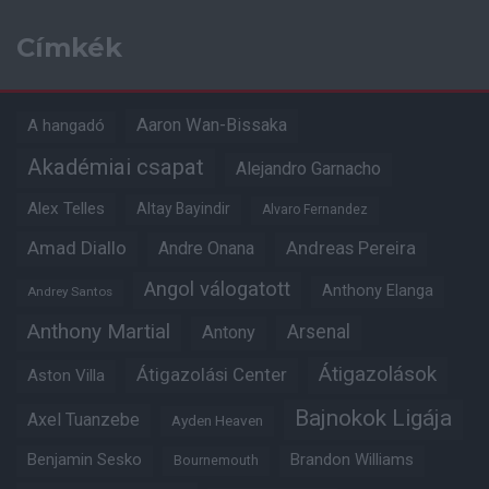
Címkék
Aaron Wan-Bissaka
A hangadó
Akadémiai csapat
Alejandro Garnacho
Alex Telles
Altay Bayindir
Alvaro Fernandez
Amad Diallo
Andre Onana
Andreas Pereira
Angol válogatott
Anthony Elanga
Andrey Santos
Anthony Martial
Arsenal
Antony
Átigazolások
Átigazolási Center
Aston Villa
Bajnokok Ligája
Axel Tuanzebe
Ayden Heaven
Benjamin Sesko
Brandon Williams
Bournemouth