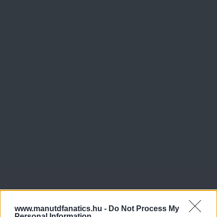
www.manutdfanatics.hu -
Do Not Process My
Personal Information