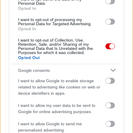
Personal Data.
Felkészülési szezon 4. mérkőzés
Opted In
Nya Ullevi, Göteborg
2026-08-08 17:00
I want to opt-out of processing my
Personal Data for Targeted Advertising.
Opted In
0 nap 9 óra 50 perc 25 másodperc
I want to opt-out of Collection, Use,
Retention, Sale, and/or Sharing of my
Leeds United
vs
Manchester United
2026-08-12 20:30
Personal Data that Is Unrelated with the
Purposes for which it was collected.
Opted Out
AC Milan
vs
Manchester United
2026-08-15 18:00
Google consents
ELŐZŐ MÉRKŐZÉSEK
I want to allow Google to enable storage
related to advertising like cookies on web or
Támogatás
device identifiers in apps.
I want to allow my user data to be sent to
Google for online advertising purposes.
Támogasd adományoddal
a ManUtdFanatics.hu működését!
I want to allow Google to send me
personalized advertising.