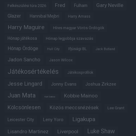
Fred
Gary Neville
Fulham
Felkészülési túra 2026
Glazer
Hannibal Mejbri
Harry Amass
Harry Maguire
Híres magyar Vörös Ördögök
Hónap játékosa
Hónap legjobbja szavazás
Hónap Ördöge
Ifjúsági BL
Hull City
Jack Butland
Jadon Sancho
Jason Wilcox
Játékosértékelés
Játékosprofilok
Jesse Lingard
Jonny Evans
Joshua Zirkzee
Juan Mata
Kobbie Mainoo
Karl Darlow
Kölcsönlesen
Közös meccsnézések
Lee Grant
Ligakupa
Leny Yoro
Leicester City
Luke Shaw
Lisandro Martinez
Liverpool