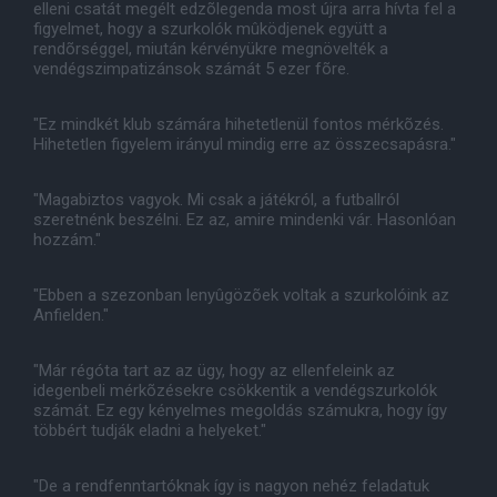
elleni csatát megélt edzõlegenda most újra arra hívta fel a
figyelmet, hogy a szurkolók mûködjenek együtt a
rendõrséggel, miután kérvényükre megnövelték a
vendégszimpatizánsok számát 5 ezer fõre.
"Ez mindkét klub számára hihetetlenül fontos mérkõzés.
Hihetetlen figyelem irányul mindig erre az összecsapásra."
"Magabiztos vagyok. Mi csak a játékról, a futballról
szeretnénk beszélni. Ez az, amire mindenki vár. Hasonlóan
hozzám."
"Ebben a szezonban lenyûgözõek voltak a szurkolóink az
Anfielden."
"Már régóta tart az az ügy, hogy az ellenfeleink az
idegenbeli mérkõzésekre csökkentik a vendégszurkolók
számát. Ez egy kényelmes megoldás számukra, hogy így
többért tudják eladni a helyeket."
"De a rendfenntartóknak így is nagyon nehéz feladatuk