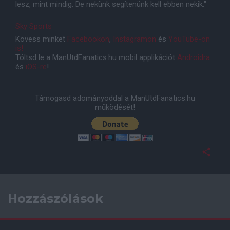
lesz, mint mindig. De nekünk segítenünk kell ebben nekik."
Sky Sports
Kövess minket
Facebookon
,
Instagramon
és
YouTube-on
is!
Töltsd le a ManUtdFanatics.hu mobil applikációt
Androidra
és
iOS-re
!
Támogasd adományoddal a ManUtdFanatics.hu
működését!
Hozzászólások