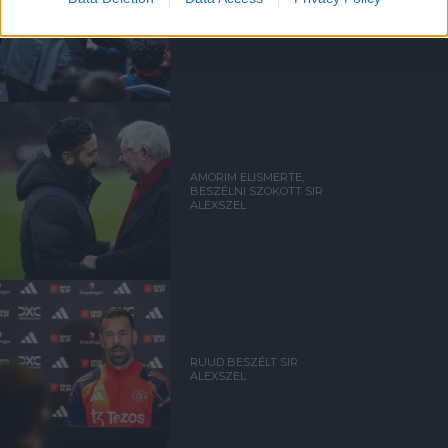
UTÁNPÓTLÁSLESEN: 4. HÉT
AMORIM ELISMERTE,
BESZÉLNI SZOKOTT SIR
ALEXSZEL
RUUD BESZÉLT SIR
ALEXSZEL