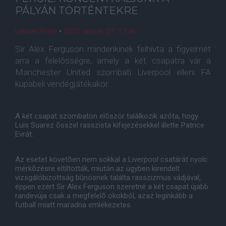
PÁLYÁN TÖRTÉNTEKRE
Lakner Péter
•
2012. január. 27. 17:46
Sir Alex Ferguson mindenkinek felhívta a figyelmét
arra a felelõsségre, amely a két csapatra vár a
Manchester United szombati Liverpool elleni FA
kupabeli vendégjátékakor.
A két csapat szombaton elõször találkozik azóta, hogy
Luis Suarez õsszel rasszista kifejezésekkel illette Patrice
Evrát.
Az esetet követõen nem sokkal a Liverpool csatárát nyolc
mérkõzésre eltiltották, miután az ügyben kirendelt
vizsgálóbizottság bûnösnek találta rasszizmus vádjával,
éppen ezért Sir Alex Ferguson szeretné a két csapat újabb
randevúja csak a megfelelõ okokból, azaz leginkább a
futball miatt maradna emlékezetes.