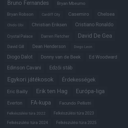
Bruno Fernandes
Bryan Mbeumo
Casemiro
Chelsea
Bryan Robson
Cardiff City
Christian Eriksen
Cristiano Ronaldo
Chido Obi
David De Gea
Crystal Palace
Darren Fletcher
Dean Henderson
David Gill
Diego Leon
Diogo Dalot
Donny van de Beek
Ed Woodward
Edinson Cavani
Edzői stáb
Egykori játékosok
Érdekességek
Erik ten Hag
Európa-liga
Eric Bailly
FA-kupa
Everton
Facundo Pellistri
Felkészülési túra 2022
Felkészülési túra 2023
Felkészülési túra 2024
Felkészülési túra 2025