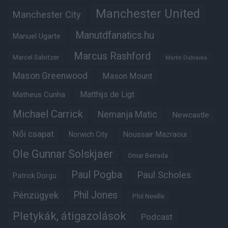
Manchester United
Manchester City
Manutdfanatics.hu
Manuel Ugarte
Marcus Rashford
Marcel Sabitzer
Martin Dubravka
Mason Greenwood
Mason Mount
Matheus Cunha
Matthijs de Ligt
Michael Carrick
Nemanja Matic
Newcastle
Női csapat
Noussair Mazraoui
Norwich City
Ole Gunnar Solskjaer
Omar Berrada
Paul Pogba
Paul Scholes
Patrick Dorgu
Phil Jones
Pénzügyek
Phil Neville
Pletykák, átigazolások
Podcast