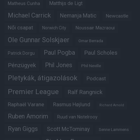
Matheus Cunha
Matthijs de Ligt
Michael Carrick
Nemanja Matic
Newcastle
Női csapat
Noussair Mazraoui
Norwich City
Ole Gunnar Solskjaer
Omar Berrada
Paul Pogba
Paul Scholes
Patrick Dorgu
Phil Jones
Pénzügyek
Phil Neville
Pletykák, átigazolások
Podcast
Premier League
Ralf Rangnick
Raphaël Varane
Rasmus Højlund
Richard Arnold
Ruben Amorim
Ruud van Nistelrooy
Ryan Giggs
Scott McTominay
Senne Lammens