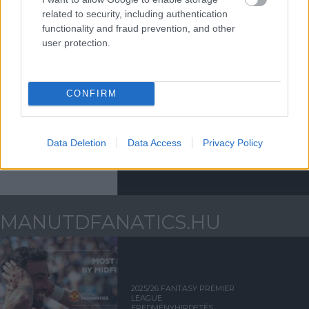
EREDMÉNYHIRDETÉS: A
HÓNAP ÖRDÖGE -
related to security, including authentication
NOVEMBER
functionality and fraud prevention, and other
user protection.
CONFIRM
SZAVAZÁS: HÓNAP ÖRDÖGE
- 2013. NOVEMBER
Data Deletion
Data Access
Privacy Policy
MANUTDFANATICS.HU
2025/26 FANTASY PREMIER
LEAGUE
EREDMÉNYHIRDETÉS