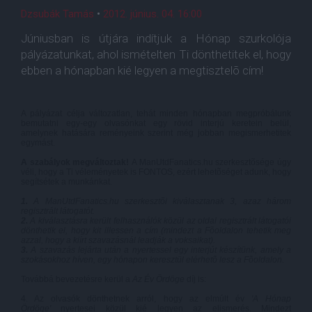
Dzsubák Tamás
•
2012. június. 04. 16:00
Júniusban is útjára indítjuk a Hónap szurkolója
pályázatunkat, ahol ismételten Ti dönthetitek el, hogy
ebben a hónapban kié legyen a megtisztelõ cím!
A pályázat célja változatlan, tehát minden hónapban megpróbálunk
bemutatni egy-egy olvasónkat egy rövid interjú keretein belül,
amelynek hatására reményeink szerint még jobban megismerhetitek
egymást.
A szabályok megváltoztak!
A ManUtdFanatics.hu szerkesztõsége úgy
véli, hogy a Ti véleményetek is FONTOS, ezért lehetõséget adunk, hogy
segítsétek a munkánkat.
1.
A ManUtdFanatics.hu szerkesztõi kiválasztanak 3, azaz három
regisztrált látogatót.
2.
A kiválasztásra került felhasználók közül az oldal regisztrált látogatói
dönthetik el, hogy kit illessen a cím (mindezt a Fõoldalon tehetik meg
azzal, hogy a kiírt szavazásnál leadják a voksaikat).
3.
A szavazás lejárta után a nyertessel egy interjút készítünk, amely a
szokásokhoz híven, egy hónapon keresztül elérhetõ lesz a Fõoldalon.
Továbbá bevezetésre kerül a
Az Év Ördöge
díj is:
4. Az olvasók dönthetnek arról, hogy az elmúlt év
'
A Hónap
Ördöge'
nyertesei közül kié legyen az elismerés. Mindezt