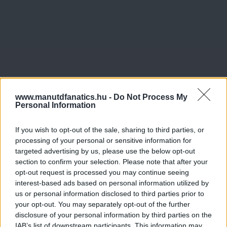
Meccs Center
www.manutdfanatics.hu -
Do Not Process My
Personal Information
Leeds United
vs
Manchester
If you wish to opt-out of the sale, sharing to third parties, or
processing of your personal or sensitive information for
United
targeted advertising by us, please use the below opt-out
section to confirm your selection. Please note that after your
Felkészülési szezon 5. mérkőzés
opt-out request is processed you may continue seeing
Croke Park, Dublin
interest-based ads based on personal information utilized by
2026-08-12 20:30
us or personal information disclosed to third parties prior to
your opt-out. You may separately opt-out of the further
2 nap 15 óra 37 perc 49 másodperc
disclosure of your personal information by third parties on the
IAB’s list of downstream participants. This information may