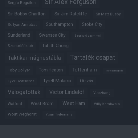
Sir Alex Ferguson
Sergio Reguilon
Sir Bobby Charlton
Sir Jim Ratcliffe
Sir Matt Busby
Southampton
Stoke City
Sofyan Amrabat
Sunderland
Swansea City
Szurkoló szemmel
Tahith Chong
Szurkolói klub
Tartalék csapat
Taktikai mágnestábla
Tottenham
Tom Heaton
Toby Collyer
Trófeabibliográfia
Tyrell Malacia
Utazás
Tyler Fredericson
Válogatottak
Victor Lindelöf
Visszhang
West Ham
West Brom
Watford
Willy Kambwala
Wout Weghorst
Youri Tielemans