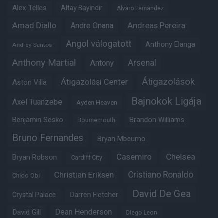
Alex Telles
Altay Bayindir
Alvaro Fernandez
Amad Diallo
Andre Onana
Andreas Pereira
Angol válogatott
Anthony Elanga
Andrey Santos
Anthony Martial
Arsenal
Antony
Átigazolások
Átigazolási Center
Aston Villa
Bajnokok Ligája
Axel Tuanzebe
Ayden Heaven
Benjamin Sesko
Brandon Williams
Bournemouth
Bruno Fernandes
Bryan Mbeumo
Casemiro
Chelsea
Bryan Robson
Cardiff City
Christian Eriksen
Cristiano Ronaldo
Chido Obi
David De Gea
Crystal Palace
Darren Fletcher
Dean Henderson
David Gill
Diego Leon