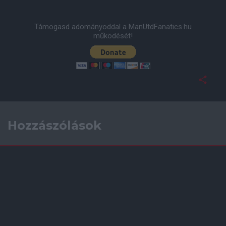
Támogasd adományoddal a ManUtdFanatics.hu
működését!
Hozzászólások