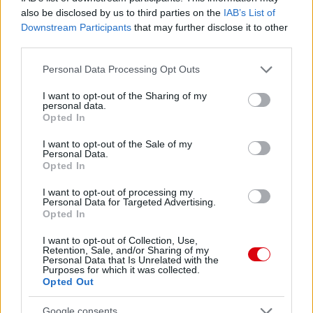
also be disclosed by us to third parties on the
IAB’s List of
AC Milan
vs
Manchester United
2026-08-15 18:00
Downstream Participants
that may further disclose it to other
third parties.
ELŐZŐ MÉRKŐZÉSEK
Please note that this website/app uses one or more Google
Personal Data Processing Opt Outs
services and may gather and store information including but
Támogatás
not limited to your visit or usage behaviour. You may click to
I want to opt-out of the Sharing of my
personal data.
grant or deny consent to Google and its third-party tags to
Opted In
use your data for below specified purposes in below Google
consent section.
I want to opt-out of the Sale of my
Támogasd adományoddal
Personal Data.
a ManUtdFanatics.hu működését!
Opted In
I want to opt-out of processing my
Personal Data for Targeted Advertising.
Opted In
I want to opt-out of Collection, Use,
Retention, Sale, and/or Sharing of my
Personal Data that Is Unrelated with the
Kapcsolódó hírek
Purposes for which it was collected.
Opted Out
HÓNAP ÖRDÖGE
Google consents