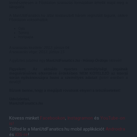
természetesen a Fõoldalon szavazás formájában tehetik majd meg a
látogatók.
A ManUtdFanatics.hu által kiválasztott három regisztált tagunk, akikre
Fõoldalon voksolhattok:
Gyu
Sonny
horipapa
A szavazás kezdete:
2012. június 04.
A szavazás vége:
2012. június 15.
A gyõztes jutalma egy
ManUtdFanatics.hu - Hónap Ördöge
oklevél!
Figyelem: Az aktuális nyertes személyiségi jogainak
megsértésének elkerülése érdekében NEM KÖTELEZÕ az interjú
során nyílvánosságra hozni a személyes adatait
(jelen esetben a
nevét)
!
Bízunk benne, hogy a megújult rovatunk elnyeri a tetszéseteket!
Üdvözlettel,
ManUtdFanatics.hu
Kövess minket
Facebookon
,
Instagramon
és
YouTube-on
is!
Töltsd le a ManUtdFanatics.hu mobil applikációt
Androidra
és
iOS-re
!