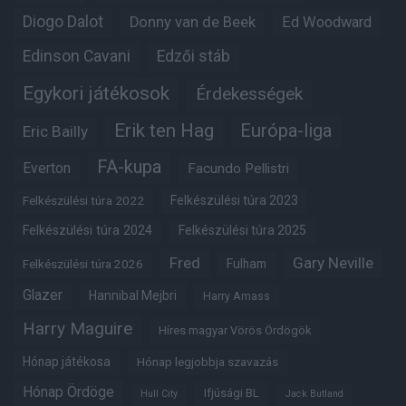
Diogo Dalot
Donny van de Beek
Ed Woodward
Edinson Cavani
Edzői stáb
Egykori játékosok
Érdekességek
Erik ten Hag
Európa-liga
Eric Bailly
FA-kupa
Everton
Facundo Pellistri
Felkészülési túra 2022
Felkészülési túra 2023
Felkészülési túra 2024
Felkészülési túra 2025
Fred
Gary Neville
Fulham
Felkészülési túra 2026
Glazer
Hannibal Mejbri
Harry Amass
Harry Maguire
Híres magyar Vörös Ördögök
Hónap játékosa
Hónap legjobbja szavazás
Hónap Ördöge
Ifjúsági BL
Hull City
Jack Butland