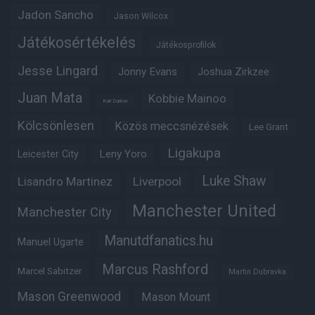
Jadon Sancho
Jason Wilcox
Játékosértékelés
Játékosprofilok
Jesse Lingard
Jonny Evans
Joshua Zirkzee
Juan Mata
Kobbie Mainoo
Karl Darlow
Kölcsönlesen
Közös meccsnézések
Lee Grant
Ligakupa
Leny Yoro
Leicester City
Luke Shaw
Lisandro Martinez
Liverpool
Manchester United
Manchester City
Manutdfanatics.hu
Manuel Ugarte
Marcus Rashford
Marcel Sabitzer
Martin Dubravka
Mason Greenwood
Mason Mount