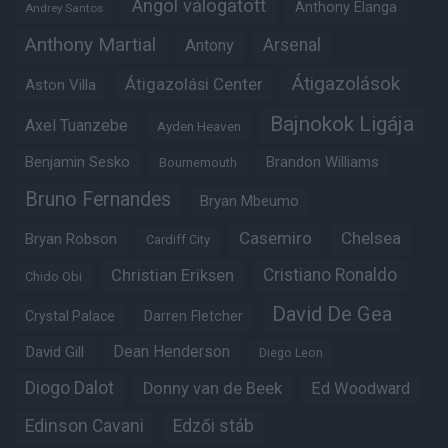
Angol válogatott
Anthony Elanga
Andrey Santos
Anthony Martial
Arsenal
Antony
Átigazolások
Átigazolási Center
Aston Villa
Bajnokok Ligája
Axel Tuanzebe
Ayden Heaven
Benjamin Sesko
Brandon Williams
Bournemouth
Bruno Fernandes
Bryan Mbeumo
Casemiro
Chelsea
Bryan Robson
Cardiff City
Christian Eriksen
Cristiano Ronaldo
Chido Obi
David De Gea
Crystal Palace
Darren Fletcher
Dean Henderson
David Gill
Diego Leon
Diogo Dalot
Donny van de Beek
Ed Woodward
Edinson Cavani
Edzői stáb