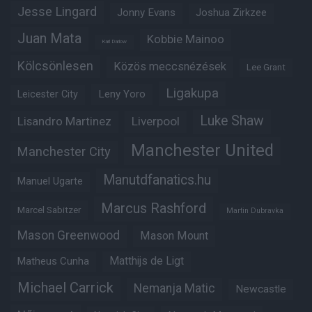
Jesse Lingard
Jonny Evans
Joshua Zirkzee
Juan Mata
Kobbie Mainoo
Karl Darlow
Kölcsönlesen
Közös meccsnézések
Lee Grant
Ligakupa
Leny Yoro
Leicester City
Luke Shaw
Lisandro Martinez
Liverpool
Manchester United
Manchester City
Manutdfanatics.hu
Manuel Ugarte
Marcus Rashford
Marcel Sabitzer
Martin Dubravka
Mason Greenwood
Mason Mount
Matheus Cunha
Matthijs de Ligt
Michael Carrick
Nemanja Matic
Newcastle