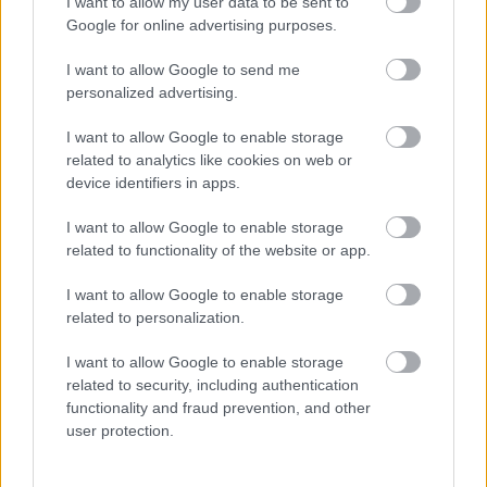
I want to allow my user data to be sent to
Támogatás
Google for online advertising purposes.
I want to allow Google to send me
personalized advertising.
Támogasd adományoddal
a ManUtdFanatics.hu működését!
I want to allow Google to enable storage
related to analytics like cookies on web or
device identifiers in apps.
I want to allow Google to enable storage
related to functionality of the website or app.
Kapcsolódó hírek
I want to allow Google to enable storage
related to personalization.
PAUL SCHOLES
I want to allow Google to enable storage
related to security, including authentication
functionality and fraud prevention, and other
user protection.
A VÖRÖS ÖRDÖGÖK
ÜDVÖZLIK A KIEMELKEDŐ