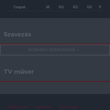
Csapat
M
RG
KG
GK
P
Szavazás
KORÁBBI SZAVAZÁSOK
TV műsor
Impresszum
Kapcsolat
Szerzői jog