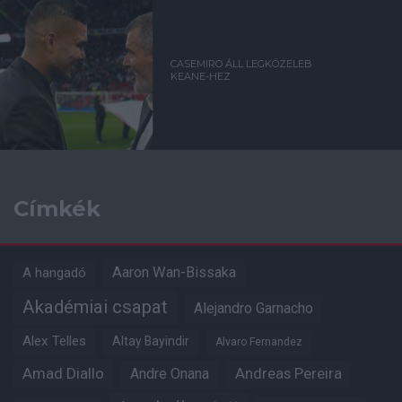
CASEMIRO ÁLL LEGKÖZELEB
KEANE-HEZ
Címkék
Aaron Wan-Bissaka
A hangadó
Akadémiai csapat
Alejandro Garnacho
Alex Telles
Altay Bayindir
Alvaro Fernandez
Amad Diallo
Andre Onana
Andreas Pereira