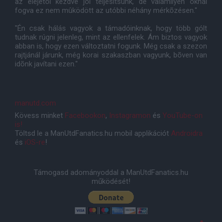
az elejétõl kezdve jól teljesítsünk, de valamilyen oknál
fogva ez nem mûködött az utóbbi néhány mérkõzésen."
"Én csak hálás vagyok a támadóinknak, hogy több gólt
tudnak rúgni jelenleg, mint az ellenfelek. Ám biztos vagyok
abban is, hogy ezen változtatni fogunk. Még csak a szezon
rajtjánál járunk, még korai szakaszban vagyunk, bõven van
idõnk javítani ezen."
manutd.com
Kövess minket
Facebookon
,
Instagramon
és
YouTube-on
is!
Töltsd le a ManUtdFanatics.hu mobil applikációt
Androidra
és
iOS-re
!
Támogasd adományoddal a ManUtdFanatics.hu
működését!