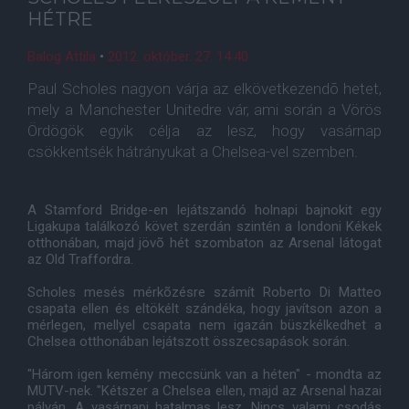
HÉTRE
Balog Attila
•
2012. október. 27. 14:40
Paul Scholes nagyon várja az elkövetkezendõ hetet,
mely a Manchester Unitedre vár, ami során a Vörös
Ördögök egyik célja az lesz, hogy vasárnap
csökkentsék hátrányukat a Chelsea-vel szemben.
A Stamford Bridge-en lejátszandó holnapi bajnokit egy
Ligakupa találkozó követ szerdán szintén a londoni Kékek
otthonában, majd jövõ hét szombaton az Arsenal látogat
az Old Traffordra.
Scholes mesés mérkõzésre számít Roberto Di Matteo
csapata ellen és eltökélt szándéka, hogy javítson azon a
mérlegen, mellyel csapata nem igazán büszkélkedhet a
Chelsea otthonában lejátszott összecsapások során.
"Három igen kemény meccsünk van a héten" - mondta az
MUTV-nek. "Kétszer a Chelsea ellen, majd az Arsenal hazai
pályán. A vasárnapi hatalmas lesz. Nincs valami csodás