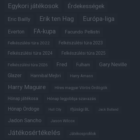
Egykori játékosok
Érdekességek
Erik ten Hag
Európa-liga
Eric Bailly
FA-kupa
Everton
Facundo Pellistri
Felkészülési túra 2022
Felkészülési túra 2023
Felkészülési túra 2024
Felkészülési túra 2025
Fred
Gary Neville
Fulham
Felkészülési túra 2026
Glazer
Hannibal Mejbri
Harry Amass
Harry Maguire
Híres magyar Vörös Ördögök
Hónap játékosa
Hónap legjobbja szavazás
Hónap Ördöge
Ifjúsági BL
Hull City
Jack Butland
Jadon Sancho
Jason Wilcox
Játékosértékelés
Játékosprofilok