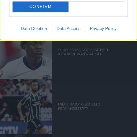
UGARTÉT
CONFIRM
Data Deletion
Data Access
Privacy Policy
SCHOLES: MAINOO SEGÍTHETI
AZ ANGOL KÖZÉPPÁLYÁT
MIÉRT RAJONG SCHOLES
FERNANDESÉRT?