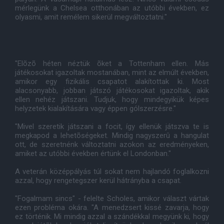
mérlegünk a Chelsea otthonában az utóbbi években, ez
olyasmi, amit remélem sikerül megváltoztatni."
"Elõzõ héten néztük õket a Tottenham ellen. Más
játékosokat igazoltak mostanában, mint az elmúlt években,
amikor egy fizikális csapatot alakítottak ki. Most
alacsonyabb, jobban játszó játékosokat igazoltak, akik
ellen nehéz játszani. Tudjuk, hogy mindegyikük képes
helyzetek kialakítására vagy éppen gólszerzésre."
"Mivel szeretik játszani a focit, így ellenük játszva te is
megkapod a lehetõségeket. Mindig nagyszerû a hangulat
ott, de szeretnénk változtatni azokon az eredményeken,
amiket az utóbbi években értünk el Londonban."
A veterán középpályás túl sokat nem hajlandó foglalkozni
azzal, hogy rengetegszer kerül hátrányba a csapat.
"Fogalmam sincs" - felelte Scholes, amikor választ vártak
ezen probléma okára. "A menedzsert kissé zavarja, hogy
ez történik. Mi mindig azzal a szándékkal megyünk ki, hogy