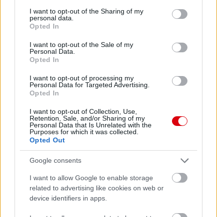
services and may gather and store information including but
not limited to your visit or usage behaviour. You may click to
I want to opt-out of the Sharing of my
Meccs Center
personal data.
grant or deny consent to Google and its third-party tags to
Opted In
use your data for below specified purposes in below Google
consent section.
I want to opt-out of the Sale of my
Paris Saint-Germain
vs
Personal Data.
Opted In
Manchester United
I want to opt-out of processing my
Personal Data for Targeted Advertising.
Felkészülési szezon 4. mérkőzés
Opted In
Nya Ullevi, Göteborg
2026-08-08 17:00
I want to opt-out of Collection, Use,
Retention, Sale, and/or Sharing of my
Personal Data that Is Unrelated with the
1 nap 15 óra 32 perc 42 másodperc
Purposes for which it was collected.
Opted Out
Leeds United
vs
Manchester United
2026-08-12 20:30
Google consents
AC Milan
vs
Manchester United
2026-08-15 18:00
I want to allow Google to enable storage
related to advertising like cookies on web or
ELŐZŐ MÉRKŐZÉSEK
device identifiers in apps.