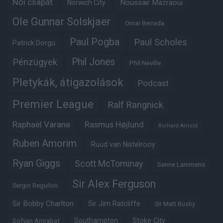
Női csapat
Noussair Mazraoui
Norwich City
Ole Gunnar Solskjaer
Omar Berrada
Paul Pogba
Paul Scholes
Patrick Dorgu
Phil Jones
Pénzügyek
Phil Neville
Pletykák, átigazolások
Podcast
Premier League
Ralf Rangnick
Raphaël Varane
Rasmus Højlund
Richard Arnold
Ruben Amorim
Ruud van Nistelrooy
Ryan Giggs
Scott McTominay
Senne Lammens
Sir Alex Ferguson
Sergio Reguilon
Sir Bobby Charlton
Sir Jim Ratcliffe
Sir Matt Busby
Southampton
Stoke City
Sofyan Amrabat