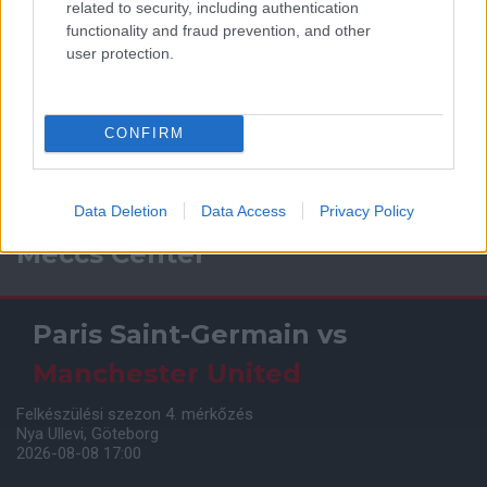
related to security, including authentication
functionality and fraud prevention, and other
user protection.
CONFIRM
Data Deletion
Data Access
Privacy Policy
Meccs Center
Paris Saint-Germain
vs
Manchester United
Felkészülési szezon 4. mérkőzés
Nya Ullevi, Göteborg
2026-08-08 17:00