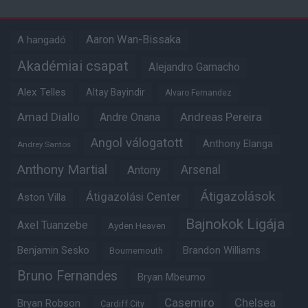
Aaron Wan-Bissaka
A hangadó
Akadémiai csapat
Alejandro Garnacho
Alex Telles
Altay Bayindir
Alvaro Fernandez
Amad Diallo
Andre Onana
Andreas Pereira
Angol válogatott
Anthony Elanga
Andrey Santos
Anthony Martial
Arsenal
Antony
Átigazolások
Átigazolási Center
Aston Villa
Bajnokok Ligája
Axel Tuanzebe
Ayden Heaven
Benjamin Sesko
Brandon Williams
Bournemouth
Bruno Fernandes
Bryan Mbeumo
Casemiro
Chelsea
Bryan Robson
Cardiff City