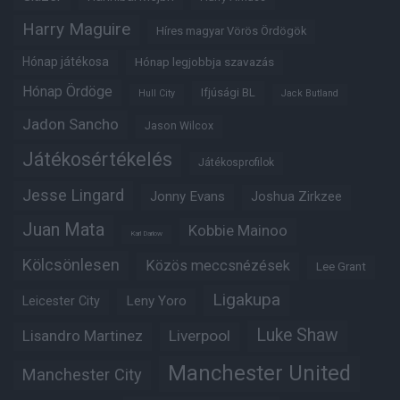
Harry Maguire
Híres magyar Vörös Ördögök
Hónap játékosa
Hónap legjobbja szavazás
Hónap Ördöge
Ifjúsági BL
Hull City
Jack Butland
Jadon Sancho
Jason Wilcox
Játékosértékelés
Játékosprofilok
Jesse Lingard
Jonny Evans
Joshua Zirkzee
Juan Mata
Kobbie Mainoo
Karl Darlow
Kölcsönlesen
Közös meccsnézések
Lee Grant
Ligakupa
Leny Yoro
Leicester City
Luke Shaw
Lisandro Martinez
Liverpool
Manchester United
Manchester City