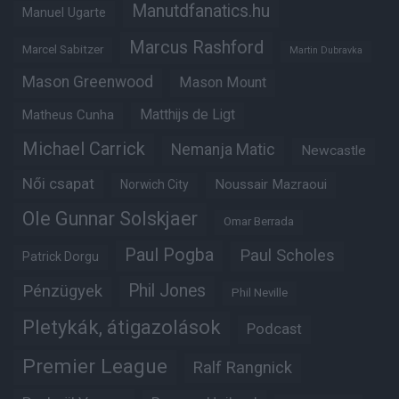
Manutdfanatics.hu
Manuel Ugarte
Marcus Rashford
Marcel Sabitzer
Martin Dubravka
Mason Greenwood
Mason Mount
Matheus Cunha
Matthijs de Ligt
Michael Carrick
Nemanja Matic
Newcastle
Női csapat
Noussair Mazraoui
Norwich City
Ole Gunnar Solskjaer
Omar Berrada
Paul Pogba
Paul Scholes
Patrick Dorgu
Phil Jones
Pénzügyek
Phil Neville
Pletykák, átigazolások
Podcast
Premier League
Ralf Rangnick