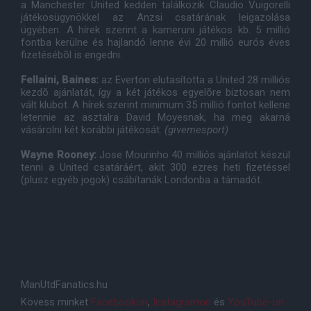
a Manchester United kedden találkozik Claudio Vuigorelli
játékosügynökkel az Anzsi csatárának leigazolása
ügyében. A hírek szerint a kameruni játékos kb. 5 millió
fontba kerülne és hajlandó lenne évi 20 millió eurós éves
fizetésébõl is engedni.
Fellaini, Baines:
az Everton elutasította a United 28 milliós
kezdõ ajánlatát, így a két játékos egyelõre biztosan nem
vált klubot. A hírek szerint minimum 35 millió fontot kellene
letennie az asztalra David Moyesnak, ha meg akarná
vásárolni két korábbi játékosát.
(givemesport)
Wayne Rooney:
Jose Mourinho 40 milliós ajánlatot készül
tenni a United csatáráért, akit 300 ezres heti fizetéssel
(plusz egyéb jogok) csábítanák Londonba a támadót.
ManUtdFanatics.hu
Kövess minket
Facebookon
,
Instagramon
és
YouTube-on