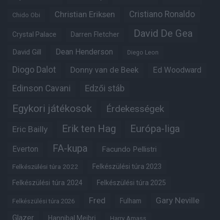
Christian Eriksen
Cristiano Ronaldo
Chido Obi
David De Gea
Crystal Palace
Darren Fletcher
Dean Henderson
David Gill
Diego Leon
Diogo Dalot
Donny van de Beek
Ed Woodward
Edinson Cavani
Edzői stáb
Egykori játékosok
Érdekességek
Erik ten Hag
Európa-liga
Eric Bailly
FA-kupa
Everton
Facundo Pellistri
Felkészülési túra 2022
Felkészülési túra 2023
Felkészülési túra 2024
Felkészülési túra 2025
Fred
Gary Neville
Fulham
Felkészülési túra 2026
Glazer
Hannibal Mejbri
Harry Amass