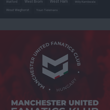
West Ham
West Brom
Watford
Willy Kambwala
Wout Weghorst
Youri Tielemans