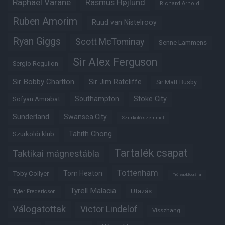
Raphaël Varane
Rasmus Højlund
Richard Arnold
Ruben Amorim
Ruud van Nistelrooy
Ryan Giggs
Scott McTominay
Senne Lammens
Sir Alex Ferguson
Sergio Reguilon
Sir Bobby Charlton
Sir Jim Ratcliffe
Sir Matt Busby
Southampton
Stoke City
Sofyan Amrabat
Sunderland
Swansea City
Szurkoló szemmel
Tahith Chong
Szurkolói klub
Tartalék csapat
Taktikai mágnestábla
Tottenham
Tom Heaton
Toby Collyer
Trófeabibliográfia
Tyrell Malacia
Utazás
Tyler Fredericson
Válogatottak
Victor Lindelöf
Visszhang