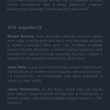
23.5 millió fontos kivásárlási ára volt és legalább 30 millió
fontot szeretnének látni a belga játékosért. Leighton
Baines ezzel szemben "semmi pénzért nem eladó".
2013. augusztus 22
.
Wayne Rooney:
Jose Mourinho etikusan szeretne eljárni,
ezért csak a hétfõi derbi után teszi meg harmadik ajánlatát
a United csatáráért. Mint arról már hetekkel korábban
olvasni lehetett, Mourinho a United-Chelsea találkozó után
próbálkozik majd azzal, hogy leigazolja Rooney-t, miután a
bajnok már két ajánlatát elutasította.
(Daily Mail)
Juan Mata:
a
goal.com
információja szerint a Manchester
United abban az esetben lenne hajlandó elengedni Rooney-
t a Chelsea-hez, ha a londoniak Juan Mata játékjogát is
adnák az üzlet során.
Javier Hernandez:
az AS Roma csatár után néz és ha
nem sikerül megszerezniük Demba Bát a Chelsea-tõl, a
United mexikói támadóját próbálják megkörnyékezni.
(The
Express)