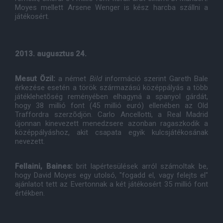
Moyes mellett Arsene Wenger is kész harcba szállni a
játékosért.
2013. augusztus 24.
Mesut Özil:
a német
Bild
információ szerint Gareth Bale
érkezése esetén a török származású középpályás a több
játéklehetõség reményében elhagyná a spanyol gárdát,
hogy 38 millió font (45 millió euró) ellenében az Old
Traffordra szerzõdjön. Carlo Ancellotti, a Real Madrid
újonnan kinevezett menedzsere azonban ragaszkodik a
középpályáshoz, akit csapata egyik kulcsjátékosának
nevezett.
Fellaini, Baines:
brit lapértesülések arról számoltak be,
hogy David Moyes egy utolsó, "fogadd el, vagy felejts el"
ajánlatot tett az Evertonnak a két játékosért 35 millió font
értékben.