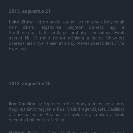
2013. augusztus 21.
Luke Shaw:
információk szerint amennyiben Moyesnak
nem sikerül leigazolnia Leighton Bainest, úgy a
Southampton fiatal csillagát próbálja elcsábítani. Hírek
szerint kb. 10 millió fontot ajánlana a United Shaw-ért
cserébe, aki a nyár elején írt alá új, ötéves szerzõdést.
(The
Express)
2013. augusztus 20.
Iker Casillas:
az
Express
arról írt, hogy a United kész arra,
hogy ajánlatot tegyen a Real Madrid legendájáért. Casillast
a Chelsea és az Arsenal is figyeli, de a játékos a hírek
szerint a Unitedet preferálná.
Patrice Evra:
a
Daily Mail
ben megjelent hír szerint