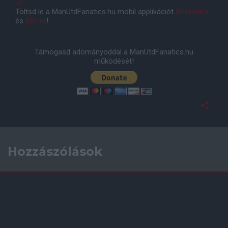
is!
Töltsd le a ManUtdFanatics.hu mobil applikációt
Androidra
és
iOS-re
!
Támogasd adományoddal a ManUtdFanatics.hu
működését!
Hozzászólások