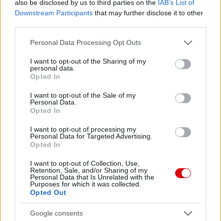
also be disclosed by us to third parties on the
IAB’s List of
Downstream Participants
that may further disclose it to other
third parties.
Please note that this website/app uses one or more Google
Personal Data Processing Opt Outs
services and may gather and store information including but
not limited to your visit or usage behaviour. You may click to
I want to opt-out of the Sharing of my
personal data.
grant or deny consent to Google and its third-party tags to
Opted In
use your data for below specified purposes in below Google
consent section.
I want to opt-out of the Sale of my
Personal Data.
Opted In
I want to opt-out of processing my
Personal Data for Targeted Advertising.
Opted In
I want to opt-out of Collection, Use,
Retention, Sale, and/or Sharing of my
Personal Data that Is Unrelated with the
Purposes for which it was collected.
Opted Out
Google consents