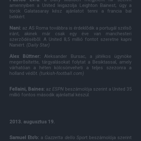
amennyiben a United leigazolja Leighton Bainest, úgy a
török Galatasaray kész ajánlatot tenni a francia bal
bekkért.
Nani:
az AS Roma továbbra is érdeklõdik a portugál szélsõ
iránt, akinek már csak egy éve van manchesteri
szerzõdésébõl. A United 8,5 millió fontot szeretne kapni
Naniért.
(Daily Star)
Alex Büttner:
Aleksander Bursac, a játékos ügynöke
megerõsítette, tárgyalásokat folytat a Besiktassal, amely
várhatóan a héten kölcsönveheti a teljes szezonra a
holland védõt.
(turkish-football.com)
Fellaini, Baines:
az
ESPN
beszámolója szerint a United 35
millió fontos második ajánlattal készül.
2013. augusztus 19.
Samuel Eto'o:
a
Gazzetta dello Spor
t beszámolója szerint