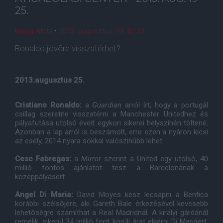
25.
Balog Attila
•
2013. augusztus. 25. 07:23
Ronaldo jövõre visszatérhet?
2013.augusztus 25.
Cristiano Ronaldo:
a
Guardian
arról írt, hogy a portugál
csillag szeretne visszatérni a Manchester Unitedhez és
pályafutása utolsó éveit egykori sikerei helyszínén töltené.
Azonban a lap arról is beszámolt, erre ezen a nyáron kicsi
az esély, 2014 nyara sokkal valószínûbb lehet.
Cesc Fabregas:
a
Mirror
szerint a United egy utolsó, 40
millió fontos ajánlatot tesz a Barcelonának a
középpályásért.
Angel Di Maria:
David Moyes kész lecsapni a Benfica
korábbi szélsõjére, aki Gareth Bale érkezésével kevesebb
lehetõségre számíthat a Real Madridnál. A királyi gárdánál
remélik, sikerül 34 millió font körüli árat elkérni Di Mariáért.