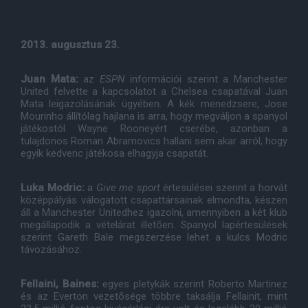
2013. augusztus 23.
Juan Mata:
az
ESPN
információi szerint a Manchester
United felvette a kapcsolatot a Chelsea csapatával Juan
Mata leigazolásának ügyében. A kék menedzsere, Jose
Mourinho állítólag hajlana is arra, hogy megváljon a spanyol
játékostól Wayne Rooneyért cserébe, azonban a
tulajdonos Roman Abramovics hallani sem akar arról, hogy
egyik kedvenc játékosa elhagyja csapatát.
Luka Modric:
a
Give me sport
értesülései szerint a horvát
középpályás válogatott csapattársainak elmondta, készen
áll a Manchester Unitedhez igazolni, amennyiben a két klub
megállapodik a vételárat illetõen. Spanyol lapértesülések
szerint Gareth Bale megszerzése lehet a kulcs Modric
távozásához.
Fellaini, Baines:
egyes pletykák szerint Roberto Martinez
és az Everton vezetõsége többre taksálja Fellainit, mint