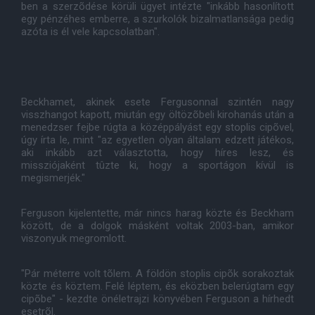
ben a szerzõdése körüli ügyet intézte "inkább hasonlított
egy pénzéhes emberre, a szurkolók bizalmatlansága pedig
azóta is él vele kapcsolatban".
Beckhamet, akinek esete Fergusonnal szintén nagy
visszhangot kapott, miután egy öltözõbeli kirohanás után a
menedzser fejbe rúgta a középpályást egy stoplis cipõvel,
úgy írta le, mint "az egyetlen olyan általam edzett játékos,
aki inkább azt választotta, hogy híres lesz, és
missziójaként tûzte ki, hogy a sportágon kívül is
megismerjék."
Ferguson kijelentette, már nincs harag közte és Beckham
között, de a dolgok másként voltak 2003-ban, amikor
viszonyuk megromlott.
"Pár méterre volt tõlem. A földön stoplis cipõk sorakoztak
közte és köztem. Felé léptem, és eközben belerúgtam egy
cipõbe" - kezdte önéletrajzi könyvében Ferguson a hírhedt
esetrõl.