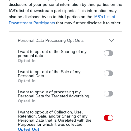
disclosure of your personal information by third parties on the
IAB’s list of downstream participants. This information may
also be disclosed by us to third parties on the
IAB’s List of
Downstream Participants
that may further disclose it to other
third parties.
Please note that this website/app uses one or more Google
Personal Data Processing Opt Outs
services and may gather and store information including but
not limited to your visit or usage behaviour. You may click to
I want to opt-out of the Sharing of my
personal data.
grant or deny consent to Google and its third-party tags to
Opted In
use your data for below specified purposes in below Google
consent section.
I want to opt-out of the Sale of my
Personal Data.
Opted In
I want to opt-out of processing my
Personal Data for Targeted Advertising.
Opted In
I want to opt-out of Collection, Use,
Retention, Sale, and/or Sharing of my
Personal Data that Is Unrelated with the
Purposes for which it was collected.
Opted Out