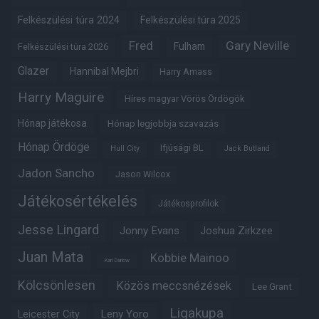
Felkészülési túra 2024
Felkészülési túra 2025
Fred
Gary Neville
Fulham
Felkészülési túra 2026
Glazer
Hannibal Mejbri
Harry Amass
Harry Maguire
Híres magyar Vörös Ördögök
Hónap játékosa
Hónap legjobbja szavazás
Hónap Ördöge
Ifjúsági BL
Hull City
Jack Butland
Jadon Sancho
Jason Wilcox
Játékosértékelés
Játékosprofilok
Jesse Lingard
Jonny Evans
Joshua Zirkzee
Juan Mata
Kobbie Mainoo
Karl Darlow
Kölcsönlesen
Közös meccsnézések
Lee Grant
Ligakupa
Leny Yoro
Leicester City