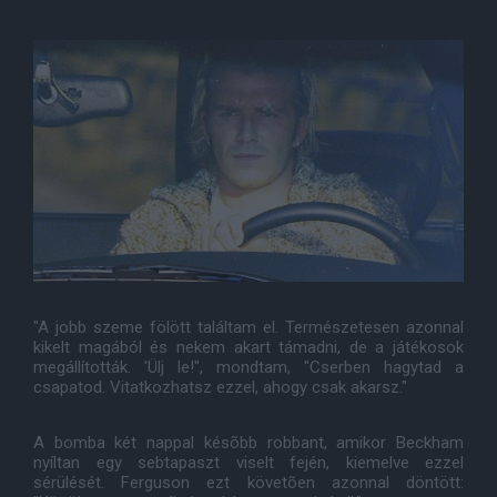
"A jobb szeme fölött találtam el. Természetesen azonnal
kikelt magából és nekem akart támadni, de a játékosok
megállították. 'Ülj le!", mondtam, "Cserben hagytad a
csapatod. Vitatkozhatsz ezzel, ahogy csak akarsz."
A bomba két nappal késõbb robbant, amikor Beckham
nyíltan egy sebtapaszt viselt fején, kiemelve ezzel
sérülését. Ferguson ezt követõen azonnal döntött: