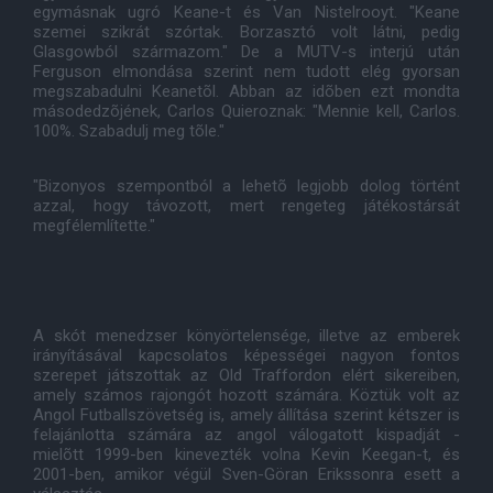
egymásnak ugró Keane-t és Van Nistelrooyt. "Keane
szemei szikrát szórtak. Borzasztó volt látni, pedig
Glasgowból származom." De a MUTV-s interjú után
Ferguson elmondása szerint nem tudott elég gyorsan
megszabadulni Keanetõl. Abban az idõben ezt mondta
másodedzõjének, Carlos Quieroznak: "Mennie kell, Carlos.
100%. Szabadulj meg tõle."
"Bizonyos szempontból a lehetõ legjobb dolog történt
azzal, hogy távozott, mert rengeteg játékostársát
megfélemlítette."
A skót menedzser könyörtelensége, illetve az emberek
irányításával kapcsolatos képességei nagyon fontos
szerepet játszottak az Old Traffordon elért sikereiben,
amely számos rajongót hozott számára. Köztük volt az
Angol Futballszövetség is, amely állítása szerint kétszer is
felajánlotta számára az angol válogatott kispadját -
mielõtt 1999-ben kinevezték volna Kevin Keegan-t, és
2001-ben, amikor végül Sven-Göran Erikssonra esett a