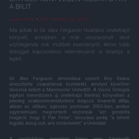
A BILIT
Lakner Péter
•
2013. október. 22. 18:44
Ma adták ki Sir Alex Ferguson hivatalos önéletrajzi
könyvét, amelyben a már visszavonult skót
edzõlegenda sok múltbéli eseményrõl, illetve több
dologgal kapcsolatos véleményérõl is lerántja a
leplet...
Sir Alex Ferguson elmondása szerint Roy Keane
elveszítette csapattársai tiszteletét, amelyet követõen
távoznia kellett a Manchester Unitedtõl. A Vörös Ördögök
egykori menedzsere új önéletrajzi ihletésû könyvében a
jelenleg szakkommentátorként dolgozó Keanerõl állítja,
abban az idõben, egészen pontosan 2005-ben, amikor
egyértelmûen megromlott viszonyuk "azt gondolta
magáról, hogy õ Pán Péter", távozása pedig "a lehetõ
legjobb dolog volt, ami történhetett" a Uniteddel.
A csütörtökön megjelent könyv nem fukarkodik