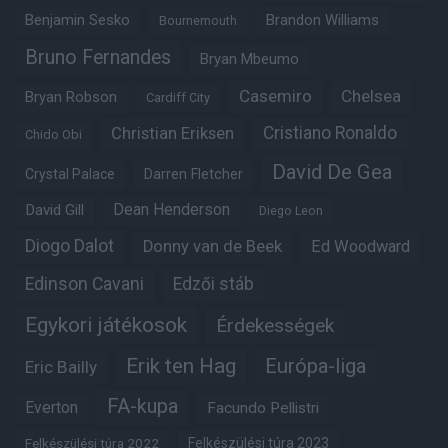
Benjamin Sesko
Brandon Williams
Bournemouth
Bruno Fernandes
Bryan Mbeumo
Casemiro
Chelsea
Bryan Robson
Cardiff City
Christian Eriksen
Cristiano Ronaldo
Chido Obi
David De Gea
Crystal Palace
Darren Fletcher
Dean Henderson
David Gill
Diego Leon
Diogo Dalot
Donny van de Beek
Ed Woodward
Edinson Cavani
Edzői stáb
Egykori játékosok
Érdekességek
Erik ten Hag
Európa-liga
Eric Bailly
FA-kupa
Everton
Facundo Pellistri
Felkészülési túra 2022
Felkészülési túra 2023