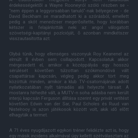
érdekességektõl a Wayne Rooneyról szóló részben se -
"nem éppen a leggyorsabban tanuló"-nak bélyegezve - de
David Beckham se maradhatott ki a szórásból, emellett
pedig a skót menedzser megerõsítette, hogy korábban
kétszer is felajánlották neki az angol válogatott
szövetségi-kapitányi pozícióját, õ azonban mindkétszer
visszautasította azt.
Olybá tûnik, hogy ellenséges viszonyuk Roy Keanenel az
elmúlt 8 évben sem csillapodott. Kapcsolatuk akkor
mérgesedett el, amikor a középpályás egy hosszú
sérülését követõen túlzottan szókimondóvá vált
csapattársai kapcsán, végleg pedig akkor tört meg
közöttük minden, amikor a klub TV-csatornájának adott
nyilatkozatában nyílt támadás alá helyezte társait. A
mostanra hírhedté vált, a MUTV-n soha adásba nem került
interjú kapcsán Ferguson állítása szerint egy privát vetítést
követõen Edwin van der Sar, Paul Scholes és Ruud van
Nistelrooy is azon játékosok között volt, akik idõ elõtt
elhagyták a termet.
A 71 éves nyugdíjazott egykori tréner felidézte azt is, hogy
egy másik incidens alkalmával úgy kellett szétválasztani az