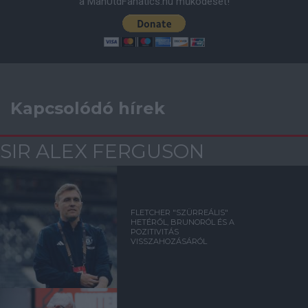
a ManUtdFanatics.hu működését!
Kapcsolódó hírek
SIR ALEX FERGUSON
FLETCHER "SZÜRREÁLIS"
HETÉRŐL, BRUNORÓL ÉS A
POZITIVITÁS
VISSZAHOZÁSÁRÓL