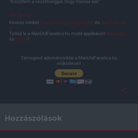
"Közöltem a vezetõséggel, hogy mennie kell."
Sky Sports
Kövess minket
Facebookon
,
Instagramon
és
YouTube-on
is!
Töltsd le a ManUtdFanatics.hu mobil applikációt
Androidra
és
iOS-re
!
Támogasd adományoddal a ManUtdFanatics.hu
működését!
Hozzászólások