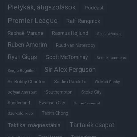
Pletykák, átigazolások
Podcast
Premier League
Ralf Rangnick
Raphaël Varane
Rasmus Højlund
Richard Arnold
Ruben Amorim
Ruud van Nistelrooy
Ryan Giggs
Scott McTominay
Senne Lammens
Sir Alex Ferguson
Sergio Reguilon
Sir Bobby Charlton
Sir Jim Ratcliffe
Sir Matt Busby
Southampton
Stoke City
Sofyan Amrabat
Sunderland
Swansea City
Szurkoló szemmel
Tahith Chong
Szurkolói klub
Tartalék csapat
Taktikai mágnestábla