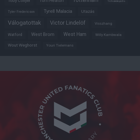
Tottenham
Tom Heaton
Toby Collyer
Trófeabibliográfia
Tyrell Malacia
Utazás
Tyler Fredericson
Válogatottak
Victor Lindelöf
Visszhang
West Ham
West Brom
Watford
Willy Kambwala
Wout Weghorst
Youri Tielemans