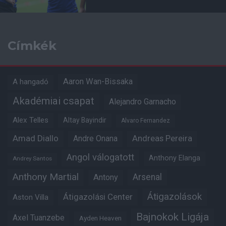
Címkék
Aaron Wan-Bissaka
A hangadó
Akadémiai csapat
Alejandro Garnacho
Alex Telles
Altay Bayindir
Alvaro Fernandez
Amad Diallo
Andre Onana
Andreas Pereira
Angol válogatott
Anthony Elanga
Andrey Santos
Anthony Martial
Arsenal
Antony
Átigazolások
Átigazolási Center
Aston Villa
Bajnokok Ligája
Axel Tuanzebe
Ayden Heaven