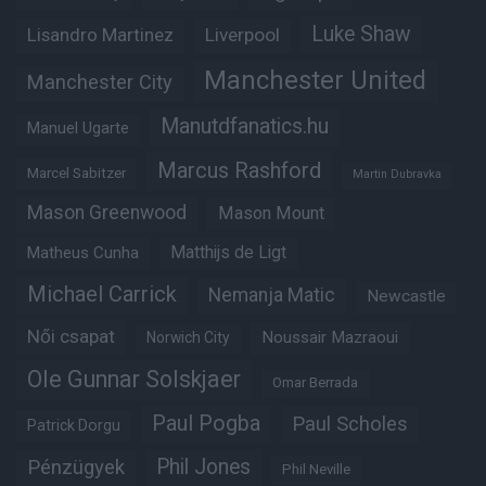
Luke Shaw
Lisandro Martinez
Liverpool
Manchester United
Manchester City
Manutdfanatics.hu
Manuel Ugarte
Marcus Rashford
Marcel Sabitzer
Martin Dubravka
Mason Greenwood
Mason Mount
Matheus Cunha
Matthijs de Ligt
Michael Carrick
Nemanja Matic
Newcastle
Női csapat
Noussair Mazraoui
Norwich City
Ole Gunnar Solskjaer
Omar Berrada
Paul Pogba
Paul Scholes
Patrick Dorgu
Phil Jones
Pénzügyek
Phil Neville