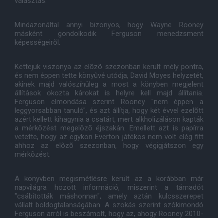
választás.
Mindazonáltal annyi bizonyos, hogy Wayne Rooney
másként gondolkodik Ferguson menedzsment
képességeirõl.
Kettejük viszonya az elõzõ szezonban került mély pontra,
és nem éppen tette könyûvé utódja, David Moyes helyzetét,
akinek majd valószínûleg a most a könyben megjelent
állítások okozta károkat is helyre kell majd állítania.
Ferguson elmondása szerint Rooney "nem éppen a
leggyorsabban tanuló", és azt állítja, hogy két évvel ezelõtt
azért kellett kihagynia a csatárt, mert alkholizáláson kapták
a mérkõzést megelõzõ éjszakán. Emellett azt is papírra
vetette, hogy az egykori Everton játékos nem volt elég fitt
ahhoz az elõzõ szezonban, hogy végigjátszon egy
mérkõzést.
A könyvben megismétlésre került az a korábban már
napvilágra hozott információ, miszerint a támadót
"csábították máshonnan", amely aztán kulcsszerepet
vállalt boldogtalanságában. A szokás szerint szókimondó
Ferguson arról is beszámolt, hogy az, ahogy Rooney 2010-