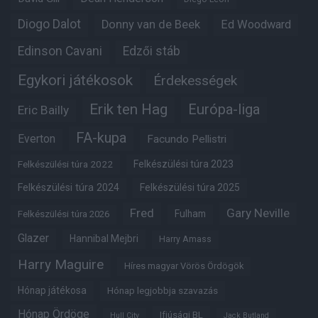
Diogo Dalot
Donny van de Beek
Ed Woodward
Edinson Cavani
Edzői stáb
Egykori játékosok
Érdekességek
Erik ten Hag
Európa-liga
Eric Bailly
FA-kupa
Everton
Facundo Pellistri
Felkészülési túra 2022
Felkészülési túra 2023
Felkészülési túra 2024
Felkészülési túra 2025
Fred
Gary Neville
Fulham
Felkészülési túra 2026
Glazer
Hannibal Mejbri
Harry Amass
Harry Maguire
Híres magyar Vörös Ördögök
Hónap játékosa
Hónap legjobbja szavazás
Hónap Ördöge
Ifjúsági BL
Hull City
Jack Butland