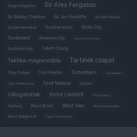
Sir Alex Ferguson
Sergio Reguilon
Sir Bobby Charlton
Sir Jim Ratcliffe
Sir Matt Busby
Southampton
Stoke City
Sofyan Amrabat
Sunderland
Swansea City
Szurkoló szemmel
Tahith Chong
Szurkolói klub
Tartalék csapat
Taktikai mágnestábla
Tottenham
Tom Heaton
Toby Collyer
Trófeabibliográfia
Tyrell Malacia
Utazás
Tyler Fredericson
Válogatottak
Victor Lindelöf
Visszhang
West Ham
West Brom
Watford
Willy Kambwala
Wout Weghorst
Youri Tielemans