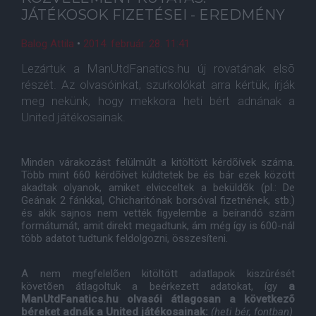
JÁTÉKOSOK FIZETÉSEI - EREDMÉNY
Balog Attila
•
2014. február. 28. 11:41
Lezártuk a ManUtdFanatics.hu új rovatának elsõ
részét. Az olvasóinkat, szurkolókat arra kértük, írják
meg nekünk, hogy mekkora heti bért adnának a
United játékosainak.
Minden várakozást felülmúlt a kitöltött kérdõívek száma.
Több mint 660 kérdõívet küldtetek be és bár ezek között
akadtak olyanok, amiket elvicceltek a beküldõk (pl.: De
Geának 2 fánkkal, Chicharitónak borsóval fizetnének, stb.)
és akik sajnos nem vették figyelembe a beírandó szám
formátumát, amit direkt megadtunk, ám még így is 600-nál
több adatot tudtunk feldolgozni, összesíteni.
A nem megfelelõen kitöltött adatlapok kiszûrését
követõen átlagoltuk a beérkezett adatokat, így
a
ManUtdFanatics.hu olvasói átlagosan a következõ
béreket adnák a United játékosainak:
(heti bér, fontban)