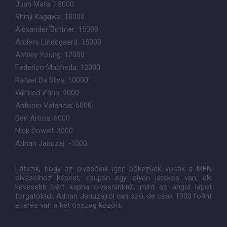
Juan Mata: 18000
Shinji Kagawa: 18000
Alexander Büttner: 15000
Anders Lindegaard: 15000
Ashley Young: 12000
Federico Macheda: 12000
Rafael Da Silva: 10000
Wilfried Zaha: 9000
Antonio Valencia: 6000
Ben Amos: 6000
Nick Powell: 3000
Adnan Januzaj: -1000
Látszik, hogy az olvasóink igen bõkezûek voltak a MEN
olvasóihoz képest, csupán egy olyan játékos van, aki
kevesebb bért kapna olvasóinktól, mint az angol lapot
forgatóktól, Adnan Januzajról van szó, de csak 1000 fo9nt
eltérés van a két összeg között.