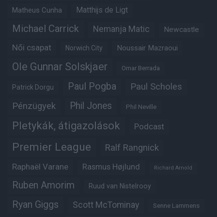
Matheus Cunha
Matthijs de Ligt
Michael Carrick
Nemanja Matic
Newcastle
Női csapat
Noussair Mazraoui
Norwich City
Ole Gunnar Solskjaer
Omar Berrada
Paul Pogba
Paul Scholes
Patrick Dorgu
Phil Jones
Pénzügyek
Phil Neville
Pletykák, átigazolások
Podcast
Premier League
Ralf Rangnick
Raphaël Varane
Rasmus Højlund
Richard Arnold
Ruben Amorim
Ruud van Nistelrooy
Ryan Giggs
Scott McTominay
Senne Lammens