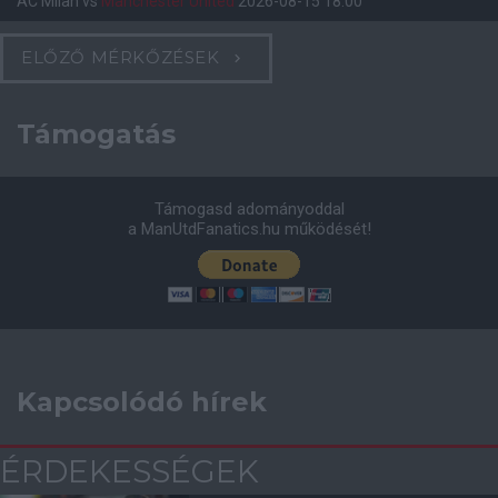
AC Milan
vs
Manchester United
2026-08-15 18:00
ELŐZŐ MÉRKŐZÉSEK
Támogatás
Támogasd adományoddal
a ManUtdFanatics.hu működését!
Kapcsolódó hírek
ÉRDEKESSÉGEK