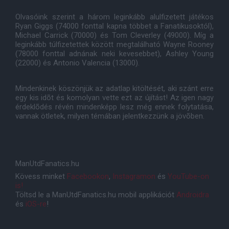
Olvasóink szerint a három leginkább alulfizetett játékos
Ryan Giggs (74000 fonttal kapna többet a Fanatikusoktól),
Michael Carrick (70000) és Tom Cleverley (49000). Míg a
leginkább túlfizetettek között megtalálható Wayne Rooney
(78000 fonttal adnának neki kevesebbet), Ashley Young
(22000) és Antonio Valencia (13000).
Mindenkinek köszönjük az adatlap kitöltését, aki szánt erre
egy kis idõt és komolyan vette ezt az újítást! Az igen nagy
érdeklõdés révén mindenképp lesz még ennek folytatása,
vannak ötletek, milyen témában jelentkezzünk a jövõben.
ManUtdFanatics.hu
Kövess minket
Facebookon
,
Instagramon
és
YouTube-on
is!
Töltsd le a ManUtdFanatics.hu mobil applikációt
Androidra
és
iOS-re
!