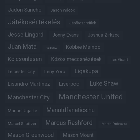
Jadon Sancho
Jason Wilcox
Játékosértékelés
Játékosprofilok
Jesse Lingard
Jonny Evans
Joshua Zirkzee
Juan Mata
Kobbie Mainoo
Karl Darlow
Kölcsönlesen
Közös meccsnézések
Lee Grant
Ligakupa
Leny Yoro
Leicester City
Luke Shaw
Lisandro Martinez
Liverpool
Manchester United
Manchester City
Manutdfanatics.hu
Manuel Ugarte
Marcus Rashford
Marcel Sabitzer
Martin Dubravka
Mason Greenwood
Mason Mount