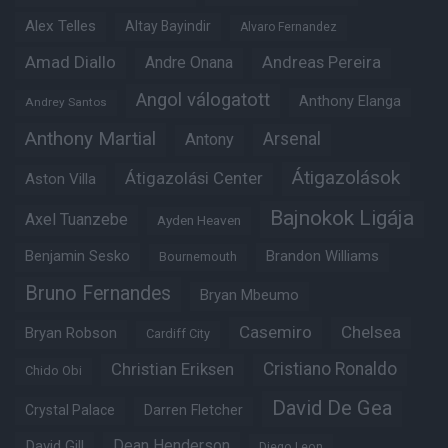
Alex Telles
Altay Bayindir
Alvaro Fernandez
Amad Diallo
Andre Onana
Andreas Pereira
Angol válogatott
Anthony Elanga
Andrey Santos
Anthony Martial
Arsenal
Antony
Átigazolások
Átigazolási Center
Aston Villa
Bajnokok Ligája
Axel Tuanzebe
Ayden Heaven
Benjamin Sesko
Brandon Williams
Bournemouth
Bruno Fernandes
Bryan Mbeumo
Casemiro
Chelsea
Bryan Robson
Cardiff City
Christian Eriksen
Cristiano Ronaldo
Chido Obi
David De Gea
Crystal Palace
Darren Fletcher
Dean Henderson
David Gill
Diego Leon