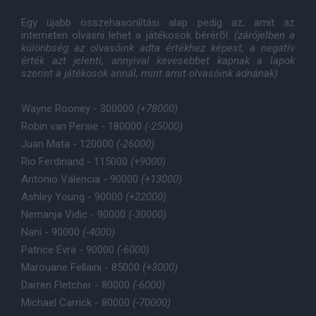
Egy újabb összehasonlítási alap pedig az, amit az
interneten olvasni lehet a játékosok bérérõl:
(zárójelben a
különbség az olvasóink adta értékhez képest, a negatív
érték azt jelenti, annyival kevesebbet kapnak a lapok
szerint a játékosok annál, mint amit olvasóink adnának)
Wayne Rooney - 300000
(+78000)
Robin van Persie - 180000
(-25000)
Juan Mata - 120000
(-26000)
Rio Ferdinand - 115000
(+9000)
Antonio Valencia - 90000
(+13000)
Ashley Young - 90000
(+22000)
Nemanja Vidic - 90000
(-30000)
Nani - 90000
(-4000)
Patrice Evra - 90000
(-6000)
Marouane Fellaini - 85000
(+3000)
Darren Fletcher - 80000
(-6000)
Michael Carrick - 80000
(-70000)