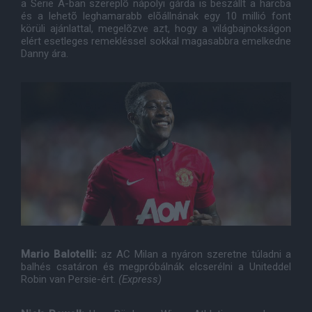
a Serie A-ban szereplõ nápolyi gárda is beszállt a harcba
és a lehetõ leghamarabb elõállnának egy 10 millió font
körüli ajánlattal, megelõzve azt, hogy a világbajnokságon
elért esetleges remekléssel sokkal magasabbra emelkedne
Danny ára.
Mario Balotelli:
az AC Milan a nyáron szeretne túladni a
balhés csatáron és megpróbálnák elcserélni a Uniteddel
Robin van Persie-ért.
(Express)