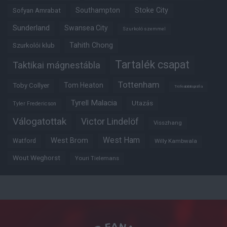
Southampton
Stoke City
Sofyan Amrabat
Sunderland
Swansea City
Szurkoló szemmel
Tahith Chong
Szurkolói klub
Tartalék csapat
Taktikai mágnestábla
Tottenham
Tom Heaton
Toby Collyer
Trófeabibliográfia
Tyrell Malacia
Utazás
Tyler Fredericson
Válogatottak
Victor Lindelöf
Visszhang
West Ham
West Brom
Watford
Willy Kambwala
Wout Weghorst
Youri Tielemans