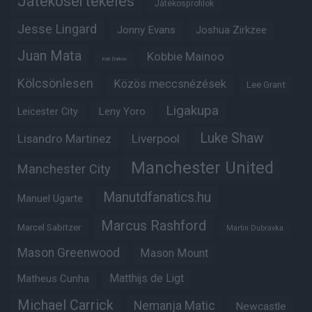
Játékosértékelés
Játékosprofilok
Jesse Lingard
Jonny Evans
Joshua Zirkzee
Juan Mata
Kobbie Mainoo
Karl Darlow
Kölcsönlesen
Közös meccsnézések
Lee Grant
Ligakupa
Leny Yoro
Leicester City
Luke Shaw
Lisandro Martinez
Liverpool
Manchester United
Manchester City
Manutdfanatics.hu
Manuel Ugarte
Marcus Rashford
Marcel Sabitzer
Martin Dubravka
Mason Greenwood
Mason Mount
Matheus Cunha
Matthijs de Ligt
Michael Carrick
Nemanja Matic
Newcastle