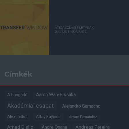
ÁTIGAZOLÁSI PLETYKÁK:
JÚNIUS 1 - JÚNIUS 7.
Címkék
Aaron Wan-Bissaka
A hangadó
Akadémiai csapat
Alejandro Garnacho
Alex Telles
Altay Bayindir
Alvaro Fernandez
Amad Diallo
Andre Onana
Andreas Pereira