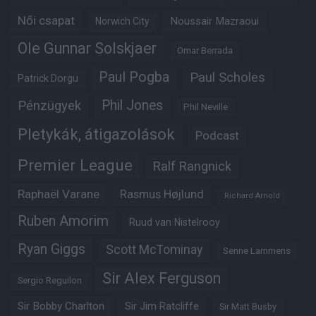
Női csapat
Noussair Mazraoui
Norwich City
Ole Gunnar Solskjaer
Omar Berrada
Paul Pogba
Paul Scholes
Patrick Dorgu
Phil Jones
Pénzügyek
Phil Neville
Pletykák, átigazolások
Podcast
Premier League
Ralf Rangnick
Raphaël Varane
Rasmus Højlund
Richard Arnold
Ruben Amorim
Ruud van Nistelrooy
Ryan Giggs
Scott McTominay
Senne Lammens
Sir Alex Ferguson
Sergio Reguilon
Sir Bobby Charlton
Sir Jim Ratcliffe
Sir Matt Busby