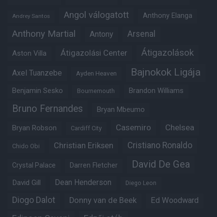
Angol válogatott
Anthony Elanga
Andrey Santos
Anthony Martial
Arsenal
Antony
Átigazolások
Átigazolási Center
Aston Villa
Bajnokok Ligája
Axel Tuanzebe
Ayden Heaven
Benjamin Sesko
Brandon Williams
Bournemouth
Bruno Fernandes
Bryan Mbeumo
Casemiro
Chelsea
Bryan Robson
Cardiff City
Christian Eriksen
Cristiano Ronaldo
Chido Obi
David De Gea
Crystal Palace
Darren Fletcher
Dean Henderson
David Gill
Diego Leon
Diogo Dalot
Donny van de Beek
Ed Woodward