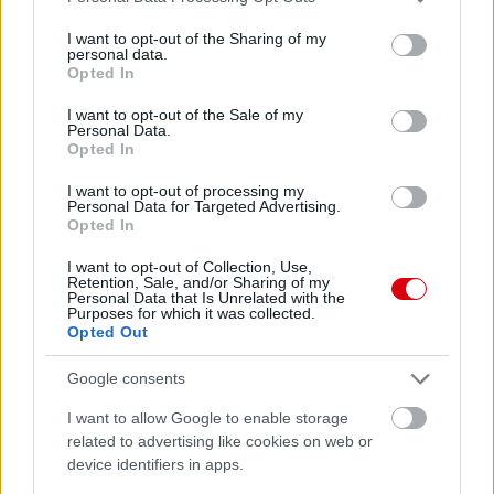
services and may gather and store information including but
not limited to your visit or usage behaviour. You may click to
I want to opt-out of the Sharing of my
personal data.
Meccs Center
grant or deny consent to Google and its third-party tags to
Opted In
use your data for below specified purposes in below Google
consent section.
I want to opt-out of the Sale of my
Personal Data.
Paris Saint-Germain
vs
Opted In
Manchester United
I want to opt-out of processing my
Personal Data for Targeted Advertising.
Felkészülési szezon 4. mérkőzés
Opted In
Nya Ullevi, Göteborg
2026-08-08 17:00
I want to opt-out of Collection, Use,
Retention, Sale, and/or Sharing of my
Personal Data that Is Unrelated with the
Purposes for which it was collected.
2 nap 12 óra 12 perc 38 másodperc
Opted Out
Leeds United
vs
Manchester United
2026-08-12 20:30
Google consents
I want to allow Google to enable storage
AC Milan
vs
Manchester United
2026-08-15 18:00
related to advertising like cookies on web or
device identifiers in apps.
ELŐZŐ MÉRKŐZÉSEK