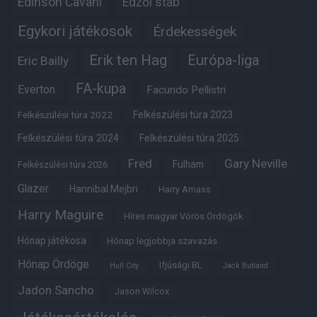
Edinson Cavani
Edzői stáb
Egykori játékosok
Érdekességek
Erik ten Hag
Európa-liga
Eric Bailly
FA-kupa
Everton
Facundo Pellistri
Felkészülési túra 2022
Felkészülési túra 2023
Felkészülési túra 2024
Felkészülési túra 2025
Fred
Gary Neville
Fulham
Felkészülési túra 2026
Glazer
Hannibal Mejbri
Harry Amass
Harry Maguire
Híres magyar Vörös Ördögök
Hónap játékosa
Hónap legjobbja szavazás
Hónap Ördöge
Ifjúsági BL
Hull City
Jack Butland
Jadon Sancho
Jason Wilcox