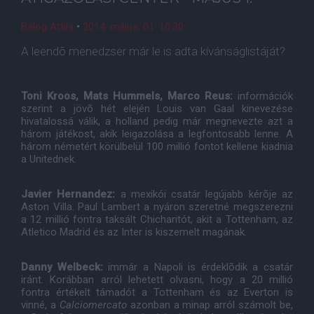
Balog Attila
•
2014. május. 01. 10:30
A leendõ menedzser már le is adta kívánságlistáját?
Toni Kroos, Mats Hummels, Marco Reus:
információk
szerint a jövõ hét elején Louis van Gaal kinevezése
hivatalossá válik, a holland pedig már megnevezte azt a
három játékost, akik leigazolása a legfontosabb lenne. A
három németért körülbelül 100 millió fontot kellene kiadnia
a Unitednek.
Javier Hernandez:
a mexikói csatár legújabb kérõje az
Aston Villa. Paul Lambert a nyáron szeretné megszerezni
a 12 millió fontra taksált Chicharitót, akit a Tottenham, az
Atletico Madrid és az Inter is kiszemelt magának.
Danny Welbeck:
immár a Napoli is érdeklõdik a csatár
iránt. Korábban arról lehetett olvasni, hogy a 20 millió
fontra értékelt támadót a Tottenham és az Everton is
vinné, a
Calciomercato
azonban a minap arról számolt be,