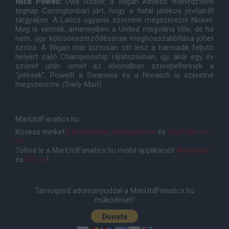
Nick Powell:
Uwe Rösler, a Wigan Athletic menedzsere
tegnap Carringtonban járt, hogy a fiatal játékos jövõjérõl
tárgyaljon. A Latics ugyanis szeretné megszerezni Nicket.
Meg is vennék, amennyiben a United megválna tõle, de ha
nem, úgy kölcsönszerzõdésének meghosszabbítása jöhet
szóba. A Wigan már biztosan ott lesz a harmadik feljutó
helyért zajló Championship rájátszásban, így akár egy év
szünet után ismét az élvonalban szerepelhetnek a
"pitések". Powellt a Swansea és a Norwich is szeretné
megszerezni.
(Daily Mail)
ManUtdFanatics.hu
Kövess minket
Facebookon
,
Instagramon
és
YouTube-on
is!
Töltsd le a ManUtdFanatics.hu mobil applikációt
Androidra
és
iOS-re
!
Támogasd adományoddal a ManUtdFanatics.hu
működését!