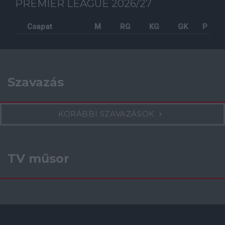
PREMIER LEAGUE 2026/27
Csapat
M
RG
KG
GK
P
Szavazás
KORÁBBI SZAVAZÁSOK
TV műsor