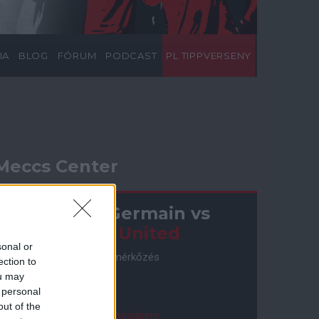
IA
BLOG
FÓRUM
PODCAST
PL TIPPVERSENY
Meccs Center
Paris Saint-Germain
vs
Manchester United
sonal or
Felkészülési szezon 4. mérkőzés
ection to
Nya Ullevi, Göteborg
ou may
2026-08-08 17:00
 personal
out of the
1 nap 6 óra 2 perc 40 másodperc