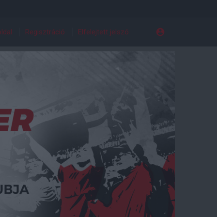
ldal
Regisztráció
Elfelejtett jelszó