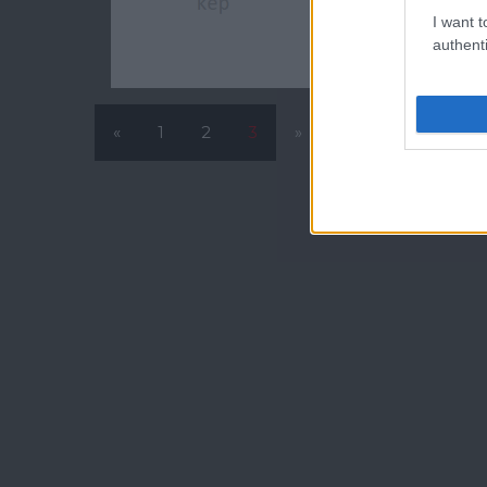
Citynél többet költe
I want t
authenti
Balog Attila
•
2010. 
«
1
2
3
»