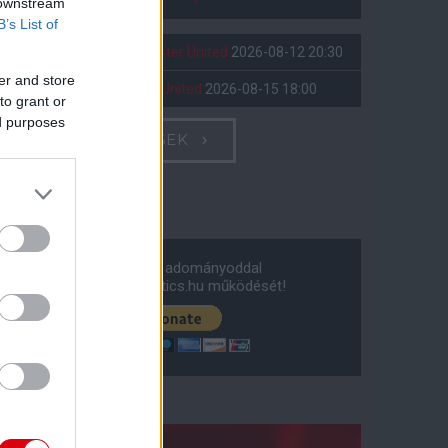
 downstream
B’s List of
Leeds United
vs
Manchester United
2026-08-12 20:30
er and store
AC Milan
vs
Manchester United
2026-08-15 18:00
to grant or
ed purposes
ELŐZŐ MÉRKŐZÉSEK
Támogatás
Támogasd adományoddal
a ManUtdFanatics.hu működését!