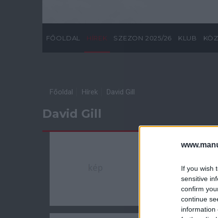
FŐOLDAL
HÍREK
SZEZON 2025/26
KLUB
KÖZ
Főoldal
Hírek
David Gill
David Gill
DAVID GILL BES
www.manut
A Manchester Unite
nyilatkozatában e
If you wish 
leigazolásához.
sensitive in
confirm you
Kasoly Gábor
•
2011
continue se
information 