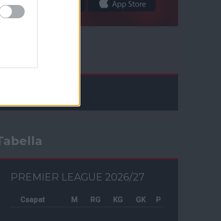
Facebook
Tabella
PREMIER LEAGUE 2026/27
Csapat
M
RG
KG
GK
P