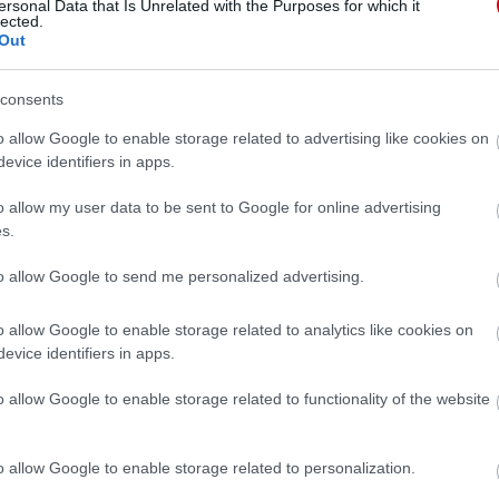
ersonal Data that Is Unrelated with the Purposes for which it
lected.
Out
VÁBBRA IS FONTOS AZ AKADÉMIA
consents
 a jövõben is szeretnének több fiatalt beépíteni az elsõ
o allow Google to enable storage related to advertising like cookies on
evice identifiers in apps.
január. 19. 14:14
•
Nincs hozzászólás
o allow my user data to be sent to Google for online advertising
s.
FERGUSON JÖVÕJÉT ILLETÕEN
to allow Google to send me personalized advertising.
hester United ügyvezetõ-igazgatója megerõsítette, a klub
korösszetételû' csapattal rendelkezni, amikor Sir Alex
sszavonul.
o allow Google to enable storage related to analytics like cookies on
evice identifiers in apps.
. november. 17. 11:52
•
Nincs hozzászólás
o allow Google to enable storage related to functionality of the website
 TOVÁBBRA IS VONZÓ
o allow Google to enable storage related to personalization.
ted ügyvezetõ igazgatója szerint a klub továbbra is
radni városi riválisával szemben annak ellenére, hogy a