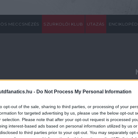
ÖS MECCSNÉZÉS
SZURKOLÓI KLUB
UTAZÁS
ENCIKLOPÉD
ZÉLT A NYÁRI ÁTIGAZOLÁSI TERVEKRÕL
dfanatics.hu -
Do Not Process My Personal Information
d ügyvezetõ igazgatója, David Gill a BBC Rádiónak adott
lárulta, a klub közel áll Edwin van der Sar utódjának
to opt-out of the sale, sharing to third parties, or processing of your per
formation for targeted advertising by us, please use the below opt-out s
r selection. Please note that after your opt-out request is processed y
. május. 15. 20:35
•
Nincs hozzászólás
eing interest-based ads based on personal information utilized by us or
disclosed to third parties prior to your opt-out. You may separately opt-