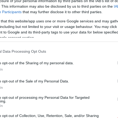
losure of your personal information by third parties on the IAB’s list of
. This information may also be disclosed by us to third parties on the
IA
A TULAJDONOSOKAT
Participants
that may further disclose it to other third parties.
etõje a támadás alatt álló tulajdonosok mellé állt.
 that this website/app uses one or more Google services and may gath
március. 08. 15:20
•
Nincs hozzászólás
including but not limited to your visit or usage behaviour. You may click 
 to Google and its third-party tags to use your data for below specifi
ogle consent section.
TETT FERGUSON TÁMOGATÁSÁRA
l Data Processing Opt Outs
hester United ügyvezetõ-igazgatója továbbra is Sir Alex
zésére fogja biztosítani a szükséges pénzmennyiséget,
a csúcson tartsa, legalábbis kereskedelmi értelemben a
o opt-out of the Sharing of my personal data.
In
 február. 14. 21:59
•
Nincs hozzászólás
o opt-out of the Sale of my Personal Data.
In
SER KÉRDÉSRÕL
to opt-out of processing my Personal Data for Targeted
ing.
nho remek edzõ, de Ferguson nem megy sehova.
In
január. 20. 11:40
•
Nincs hozzászólás
o opt-out of Collection, Use, Retention, Sale, and/or Sharing