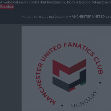
A weboldalunkon cookie-kat használunk, hogy a legjobb felhasználó
Rendben
MAGYARORSZÁG ELSŐSZÁMÚ
MANCHESTER UNITED
SZU