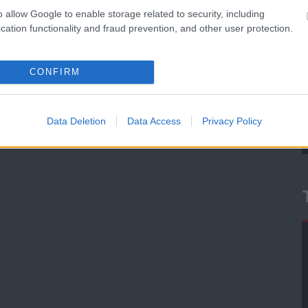
nek a fizetésekre.
o allow Google to enable storage related to security, including
cation functionality and fraud prevention, and other user protection.
október. 25. 18:30
•
Nincs hozzászólás
CONFIRM
Data Deletion
Data Access
Privacy Policy