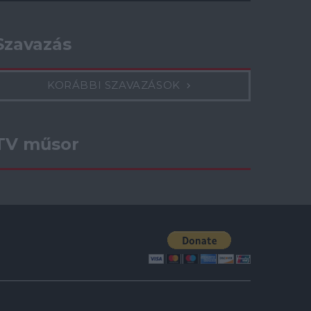
Szavazás
KORÁBBI SZAVAZÁSOK
TV műsor