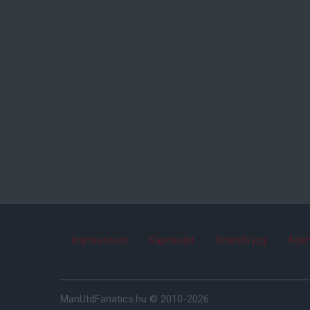
Impresszum
Kapcsolat
Szerzői jog
Adat
ManUtdFanatics.hu © 2010-2026