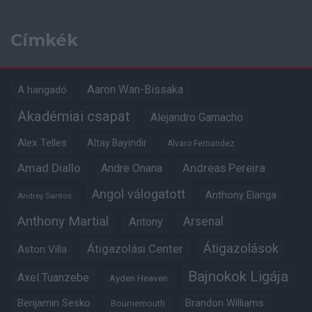
Címkék
Aaron Wan-Bissaka
A hangadó
Akadémiai csapat
Alejandro Garnacho
Alex Telles
Altay Bayindir
Alvaro Fernandez
Amad Diallo
Andre Onana
Andreas Pereira
Angol válogatott
Anthony Elanga
Andrey Santos
Anthony Martial
Arsenal
Antony
Átigazolások
Átigazolási Center
Aston Villa
Bajnokok Ligája
Axel Tuanzebe
Ayden Heaven
Benjamin Sesko
Brandon Williams
Bournemouth