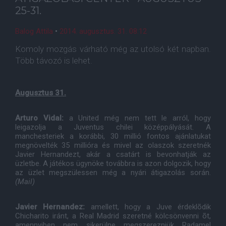
25-31.
Balog Attila
•
2014. augusztus. 31. 08:12
Komoly mozgás várható még az utolsó két napban.
Több távozó is lehet.
Augusztus 31.
Arturo Vidal:
a United még nem tett le arról, hogy
leigazolja a Juventus chilei középpályását. A
manchesteriek a korábbi, 30 millió fontos ajánlatukat
megnövelték 35 millióra és mivel az olaszok szeretnék
Javier Hernandezt, akár a csatárt is bevonhatják az
üzletbe. A játékos ügynöke továbbra is azon dolgozik, hogy
az üzlet megszülessen még a nyári átigazolás során.
(Mail)
Javier Hernandez:
amellett, hogy a Juve érdeklõdik
Chicharito iránt, a Real Madrid szeretné kölcsönvenni õt,
amennyiben nem sikerülne megszerezniük Radamel