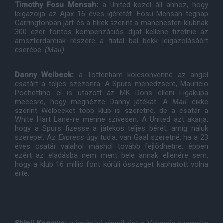
Timothy Fosu Mensah:
a United közel áll ahhoz, hogy
leigazolja az Ajax 16 éves ígéretét. Fosu Mensah tegnap
Carringtonban járt és a hírek szerint a manchesteri klubnak
300 ezer fontos kompenzációs díjat kellene fizetnie az
amszterdamiak részére a fiatal bal bekk leigazolásáért
cserébe.
(Mail)
Danny Welbeck:
a Tottenham kölcsönvenné az angol
csatárt a teljes szezonra. A Spurs menedzsere, Mauricio
Pochettino el is utazott az MK Dons elleni Ligakupa
meccsre, hogy megnézze Danny játékát. A
Mail
cikke
szerint Welbecket több klub is szeretné, de a csatár a
White Hart Lane-re menne szívesen. A United azt akarja,
hogy a Spurs fizesse a játékos teljes bérét, amíg náluk
szerepel. Az
Express
úgy tudja, van Gaal szeretné, ha a 23
éves csatár valahol máshol tovább fejlõdhetne, éppen
ezért az eladásba nem ment bele annak ellenére sem,
hogy a klub 16 millió font körüli összeget kaphatott volna
érte.