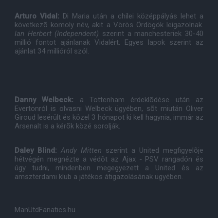
Arturo Vidal:
Di Maria után a chilei középpályás lehet a
következõ komoly név, akit a Vörös Ördögök leigazolnak.
Ian Herbert (Independent)
szerint a manchesteriek 30-40
millió fontot ajánlanak Vidalért. Egyes lapok szerint az
ajánlat 34 millióról szól.
Danny Welbeck:
a Tottenham érdeklõdése után az
Evertonról is olvasni Welbeck ügyében, sõt miután Oliver
Giroud lesérült és közel 3 hónapot ki kell hagynia, immár az
Arsenalt is a kérõk közé sorolják.
Daley Blind:
Andy Mitten
szerint a United megfigyelõje
hétvégén megnézte a védõt az Ajax - PSV rangadón és
úgy tudni, mindenben megegyezett a United és az
amszterdami klub a játékos átigazolásának ügyében.
ManUtdFanatics.hu