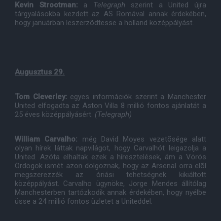
Kevin Strootman:
a
Telegraph
szerint a United újra
tárgyalásokba kezdett az AS Romával annak érdekében,
hogy januárban leszerzõdtesse a holland középpályást.
Augusztus 29.
Tom Cleverley:
egyes információk szerint a Manchester
United elfogadta az Aston Villa 8 millió fontos ajánlatát a
25 éves középpályásért.
(Telegraph)
William Carvalho:
még David Moyes vezetõsége alatt
olyan hírek láttak napvilágot, hogy Carvalhót leigazolja a
United. Azóta elhaltak ezek a híresztelések, ám a Vörös
Ördögök ismét azon dolgoznak, hogy az Arsenal orra elõl
megszerezzék az óriási tehetségnek kikiáltott
középpályást. Carvalho ügynöke, Jorge Mendes állítólag
Manchesterben tartózkodik annak érdekében, hogy nyélbe
üsse a 24 millió fontos üzletet a Uniteddel.