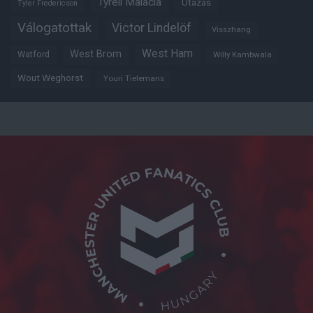
Tyrell Malacia
Utazás
Tyler Fredericson
Válogatottak
Victor Lindelöf
Visszhang
West Ham
West Brom
Watford
Willy Kambwala
Wout Weghorst
Youri Tielemans