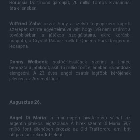
Borussia Dortmund gárdáját, 20 millió fontos kivásárlási
ára ellenében.
Wilfried Zaha:
azzal, hogy a szélsõ tegnap sem kapott
szerepet, szinte egyértelmûvé vált, hogy LvG nem számít a
továbbiakban a játékos szolgálataira, akire korábbi
csapata, a Crystal Palace mellett Queens Park Rangers is
lecsapna.
Danny Welbeck:
sajtóértesülések szerint a United
beárazta a játékost, akit 16 millió font ellenében hajlandóak
elengedni. A 23 éves angol csatár legfõbb kérõjének
jelenleg az Arsenal tûnik.
Augusztus 26.
Angel Di Maria:
a mai napon hivatalossá válhat az
argentin játékos leigazolása. A hírek szerint Di Maria 59,7
millió font ellenében érkezik az Old Traffordra, ami brit
átigazolási rekordot jelent.