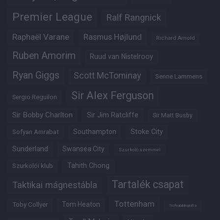
Premier League
Ralf Rangnick
Raphaël Varane
Rasmus Højlund
Richard Arnold
Ruben Amorim
Ruud van Nistelrooy
Ryan Giggs
Scott McTominay
Senne Lammens
Sir Alex Ferguson
Sergio Reguilon
Sir Bobby Charlton
Sir Jim Ratcliffe
Sir Matt Busby
Southampton
Stoke City
Sofyan Amrabat
Sunderland
Swansea City
Szurkoló szemmel
Tahith Chong
Szurkolói klub
Tartalék csapat
Taktikai mágnestábla
Tottenham
Tom Heaton
Toby Collyer
Trófeabibliográfia