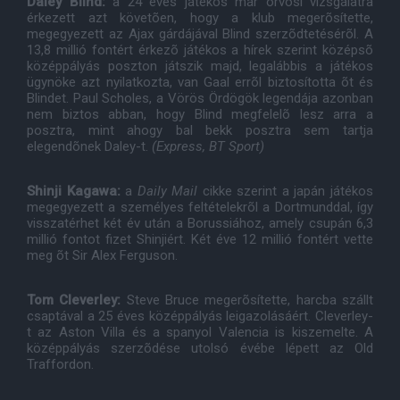
Daley Blind:
a 24 éves játékos már orvosi vizsgálatra
érkezett azt követõen, hogy a klub megerõsítette,
megegyezett az Ajax gárdájával Blind szerzõdtetésérõl. A
13,8 millió fontért érkezõ játékos a hírek szerint középsõ
középpályás poszton játszik majd, legalábbis a játékos
ügynöke azt nyilatkozta, van Gaal errõl biztosította õt és
Blindet. Paul Scholes, a Vörös Ördögök legendája azonban
nem biztos abban, hogy Blind megfelelõ lesz arra a
posztra, mint ahogy bal bekk posztra sem tartja
elegendõnek Daley-t.
(Express, BT Sport)
Shinji Kagawa:
a
Daily Mail
cikke szerint a japán játékos
megegyezett a személyes feltételekrõl a Dortmunddal, így
visszatérhet két év után a Borussiához, amely csupán 6,3
millió fontot fizet Shinjiért. Két éve 12 millió fontért vette
meg õt Sir Alex Ferguson.
Tom Cleverley:
Steve Bruce megerõsítette, harcba szállt
csaptával a 25 éves középpályás leigazolásáért. Cleverley-
t az Aston Villa és a spanyol Valencia is kiszemelte. A
középpályás szerzõdése utolsó évébe lépett az Old
Traffordon.