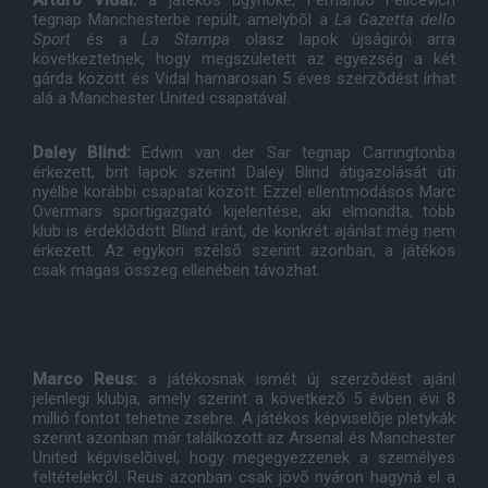
Arturo Vidal:
a játékos ügynöke, Fernando Felicevich
tegnap Manchesterbe repült, amelybõl a
La Gazetta dello
Sport
és a
La Stampa
olasz lapok újságirói arra
következtetnek, hogy megszületett az egyezség a két
gárda között és Vidal hamarosan 5 éves szerzõdést írhat
alá a Manchester United csapatával.
Daley Blind:
Edwin van der Sar tegnap Carringtonba
érkezett, brit lapok szerint Daley Blind átigazolását üti
nyélbe korábbi csapatai között. Ezzel ellentmodásos Marc
Overmars sportigazgató kijelentése, aki elmondta, több
klub is érdeklõdött Blind iránt, de konkrét ajánlat még nem
érkezett. Az egykori szélsõ szerint azonban, a játékos
csak magas összeg ellenében távozhat.
Marco Reus:
a játékosnak ismét új szerzõdést ajánl
jelenlegi klubja, amely szerint a következõ 5 évben évi 8
millió fontot tehetne zsebre. A játékos képviselõje pletykák
szerint azonban már találkozott az Arsenal és Manchester
United képviselõivel, hogy megegyezzenek a személyes
feltételekrõl. Reus azonban csak jövõ nyáron hagyná el a