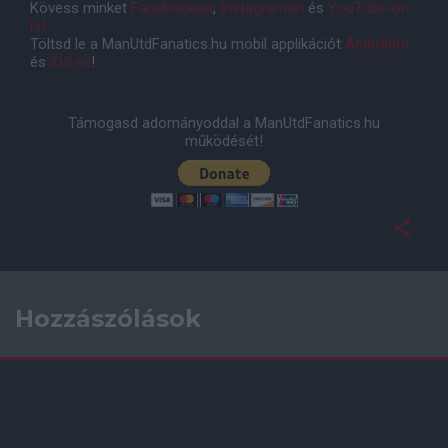
Kövess minket
Facebookon
,
Instagramon
és
YouTube-on
is!
Töltsd le a ManUtdFanatics.hu mobil applikációt
Androidra
és
iOS-re
!
Támogasd adományoddal a ManUtdFanatics.hu
működését!
Hozzászólások