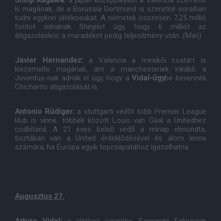
Shinji Kagawa:
a japán középpályást a Valencia szemelte
ki magának, de a Borussia Dortmund is szeretné soraiban
tudni egykori játékosukat. A németek összesen 7,25 millió
fontot adnának Shinjiért úgy, hogy 6 milliót az
átigazoláskor, a maradékot pedig teljesítmény után.
(Mail)
Javier Hernandez:
a Valencia a mexikói csatárt is
kiszemelte magának, ám a manchesteriek inkább a
Juventus-nak adnák el úgy, hogy a
Vidal-ügy
be bevennék
Chicharito átigazolását is.
Antonio Rüdiger:
a stuttgarti védõt több Premier League
klub is vinné, többek között Louis van Gaal a Unitedhez
csábítaná. A 21 éves belsõ védõ a minap elmondta,
tisztában van a United érdeklõdésével és álom lenne
számára, ha Európa egyik topcsapatához igazolhatna.
Augusztus 27.