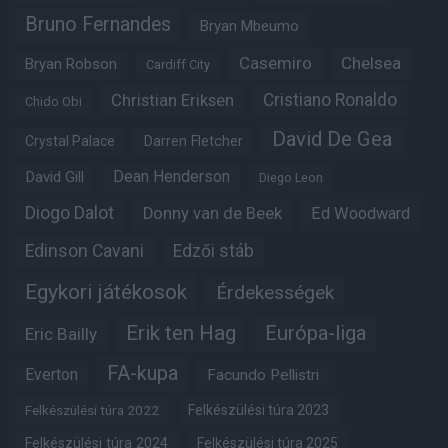
Bruno Fernandes
Bryan Mbeumo
Casemiro
Chelsea
Bryan Robson
Cardiff City
Christian Eriksen
Cristiano Ronaldo
Chido Obi
David De Gea
Crystal Palace
Darren Fletcher
Dean Henderson
David Gill
Diego Leon
Diogo Dalot
Donny van de Beek
Ed Woodward
Edinson Cavani
Edzői stáb
Egykori játékosok
Érdekességek
Erik ten Hag
Európa-liga
Eric Bailly
FA-kupa
Everton
Facundo Pellistri
Felkészülési túra 2022
Felkészülési túra 2023
Felkészülési túra 2024
Felkészülési túra 2025