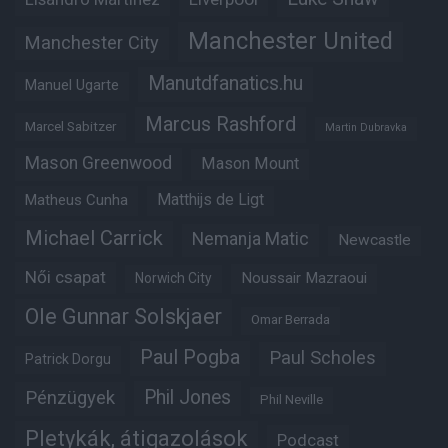
Manchester United
Manchester City
Manutdfanatics.hu
Manuel Ugarte
Marcus Rashford
Marcel Sabitzer
Martin Dubravka
Mason Greenwood
Mason Mount
Matheus Cunha
Matthijs de Ligt
Michael Carrick
Nemanja Matic
Newcastle
Női csapat
Noussair Mazraoui
Norwich City
Ole Gunnar Solskjaer
Omar Berrada
Paul Pogba
Paul Scholes
Patrick Dorgu
Phil Jones
Pénzügyek
Phil Neville
Pletykák, átigazolások
Podcast