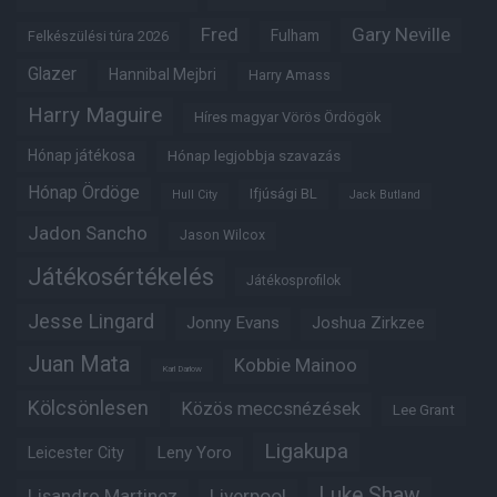
Fred
Gary Neville
Fulham
Felkészülési túra 2026
Glazer
Hannibal Mejbri
Harry Amass
Harry Maguire
Híres magyar Vörös Ördögök
Hónap játékosa
Hónap legjobbja szavazás
Hónap Ördöge
Ifjúsági BL
Hull City
Jack Butland
Jadon Sancho
Jason Wilcox
Játékosértékelés
Játékosprofilok
Jesse Lingard
Jonny Evans
Joshua Zirkzee
Juan Mata
Kobbie Mainoo
Karl Darlow
Kölcsönlesen
Közös meccsnézések
Lee Grant
Ligakupa
Leny Yoro
Leicester City
Luke Shaw
Lisandro Martinez
Liverpool