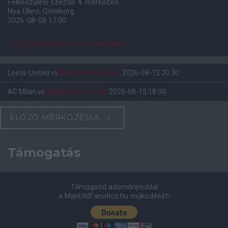
Felkészülési szezon 4. mérkőzés
Nya Ullevi, Göteborg
2026-08-08 17:00
1 nap 12 óra 30 perc 26 másodperc
Leeds United
vs
Manchester United
2026-08-12 20:30
AC Milan
vs
Manchester United
2026-08-15 18:00
ELŐZŐ MÉRKŐZÉSEK
Támogatás
Támogasd adományoddal
a ManUtdFanatics.hu működését!