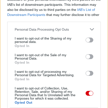
IAB’s list of downstream participants. This information may
also be disclosed by us to third parties on the
IAB’s List of
Downstream Participants
that may further disclose it to other
third parties.
Please note that this website/app uses one or more Google
Personal Data Processing Opt Outs
services and may gather and store information including but
not limited to your visit or usage behaviour. You may click to
I want to opt-out of the Sharing of my
personal data.
grant or deny consent to Google and its third-party tags to
Opted In
use your data for below specified purposes in below Google
consent section.
I want to opt-out of the Sale of my
Personal Data.
Opted In
I want to opt-out of processing my
Personal Data for Targeted Advertising.
Opted In
I want to opt-out of Collection, Use,
Retention, Sale, and/or Sharing of my
Personal Data that Is Unrelated with the
Purposes for which it was collected.
Opted Out