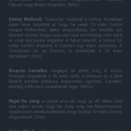
Falcaót vagy Alvaro Negredót.
(Mail)
Danny Welbeck:
"beárazta" csatárát a United. Korábban
olyan hírek terjedtek el, hogy ha valaki 15 millió fontot
megad Welbeckért, akkor leigazolhatja, ám késõbb azt
lehetett olvasni, hogy Louis van Gaal semmiképp nem adná
el, csak kölcsönbe engedné el. Most kiderült, a United 3,5
millió fontért engedné el Danny-t egy teljes szezonra. A
Tottenham és az Everton is érdeklõdik a 23 éves
támadóért.
(Star)
Ricardo Carvalho:
meglepõ hír jelent meg. A Vörös
Ördögök tárgyalnak a 36 éves védõ, a Chelsea és a Real
Madrid korábbi játékosa leigazolása ügyében. Carvalho
jelenleg a Monaco csapatának tagja.
(Metro)
Nigel De Jong:
a United arra vár, hogy az AC Milan zöld
utat adjon annak, hogy De Jong még ma Manchesterbe
repülhessen annak érdekében, hogy lezárja 10 millió fontos
átigazolását.
(Star)