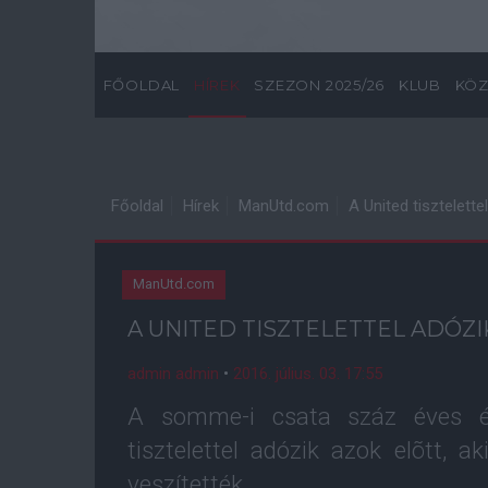
FŐOLDAL
HÍREK
SZEZON 2025/26
KLUB
KÖZ
Főoldal
Hírek
ManUtd.com
A United tisztelett
ManUtd.com
A UNITED TISZTELETTEL ADÓZ
admin admin
•
2016. július. 03. 17:55
A somme-i csata száz éves év
tisztelettel adózik azok elõtt, a
veszítették.