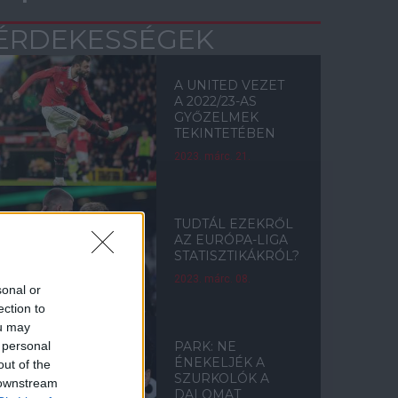
ÉRDEKESSÉGEK
A UNITED VEZET
A 2022/23-AS
GYŐZELMEK
TEKINTETÉBEN
2023. márc. 21.
TUDTÁL EZEKRŐL
AZ EURÓPA-LIGA
STATISZTIKÁKRÓL?
2023. márc. 08.
sonal or
ection to
ou may
 personal
PARK: NE
ÉNEKELJÉK A
out of the
SZURKOLÓK A
 downstream
DALOMAT