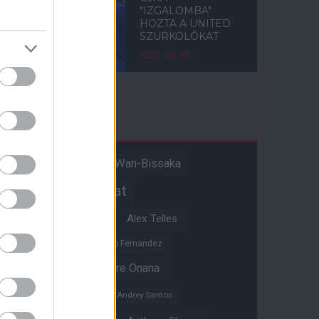
"IZGALOMBA"
HOZTA A UNITED
SZURKOLÓKAT
2026. ápr. 20.
Címkék
Aaron Wan-Bissaka
A hangadó
Akadémiai csapat
Alejandro Garnacho
Alex Telles
Altay Bayindir
Alvaro Fernandez
Amad Diallo
Andre Onana
Andreas Pereira
Andrey Santos