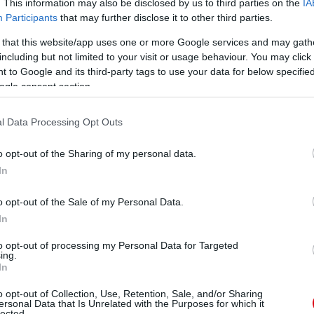
. This information may also be disclosed by us to third parties on the
IA
zászlóaljában szolgált szakaszvezetõként. Bevetés
Participants
that may further disclose it to other third parties.
917. május 3-án. Az Arras Memorialban állítottak neki
 that this website/app uses one or more Google services and may gath
including but not limited to your visit or usage behaviour. You may click 
 to Google and its third-party tags to use your data for below specifi
elt 1908 májusától nagyjából 1910 májusáig (sosem
ogle consent section.
ster Regiment 2. és 10. zászlóaljában szolgált
õleg megölték 1917 október 9-én Ypres Salientnél. A
l Data Processing Opt Outs
o opt-out of the Sharing of my personal data.
In
ube-on is!
o opt-out of the Sale of my Personal Data.
droidra
és
iOS-re
!
In
to opt-out of processing my Personal Data for Targeted
ManUtdFanatics.hu működését!
ing.
In
o opt-out of Collection, Use, Retention, Sale, and/or Sharing
ersonal Data that Is Unrelated with the Purposes for which it
lected.