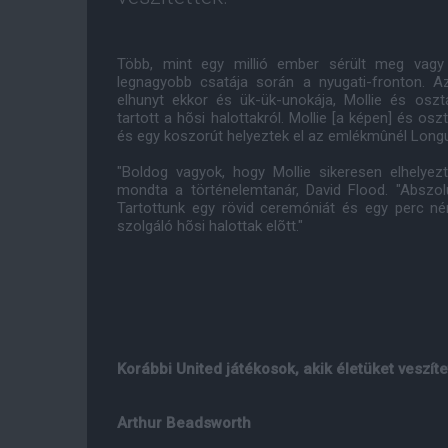
Több, mint egy millió ember sérült meg vagy 
legnagyobb csatája során a nyugati-fronton. A
elhunyt ekkor és ük-ük-unokája, Mollie és osz
tartott a hõsi halottakról. Mollie [a képen] és o
és egy koszorút helyeztek el az emlékmûnél Longue
"Boldog vagyok, hogy Mollie sikeresen elhelyezt
mondta a történelemtanár, David Flood. "Abszo
Tartottunk egy rövid ceremóniát és egy perc né
szolgáló hõsi halottak elõtt."
Korábbi United játékosok, akik életüket veszíte
Arthur Beadsworth