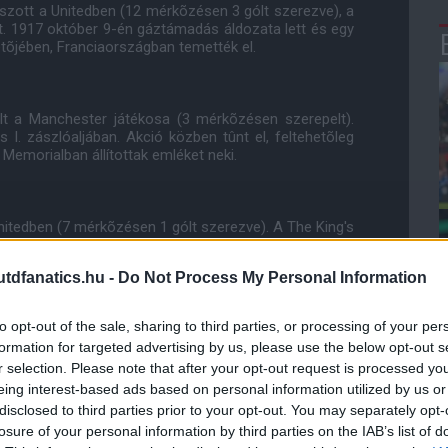
szott a Unitedben (12 mérkõzésen 3 gólt szerezve), a
lt. 1917 október 9-én gáztámadás áldozata lett és egy
tõjében, Franciaországban temették el.
t a Manchester játékosa (3 mérkõzésen szerepelt).
rs I. zászlóaljában. Akció közben tûnt el, feltehetõleg
Memorialban állítottak emléket neki.
nitedben (7 mérkõzésen 1 gólt szerezve). A The King's
 szolgált közlegényként. 1916. április 4-én belehalt
elyezték végsõ nyugalomra Belgiumban.
dfanatics.hu -
Do Not Process My Personal Information
to opt-out of the sale, sharing to third parties, or processing of your per
te a Unitedet (59 alkalommal szerepelt). A Middlesex
formation for targeted advertising by us, please use the below opt-out s
t. Bevetés közben tûnt el, feltehetõleg megölték 1916
r selection. Please note that after your opt-out request is processed y
 állítottak neki emléket.
eing interest-based ads based on personal information utilized by us or
disclosed to third parties prior to your opt-out. You may separately opt-
losure of your personal information by third parties on the IAB’s list of
eccsen 101 gólt szerezve). Önként jelentkezett 1915