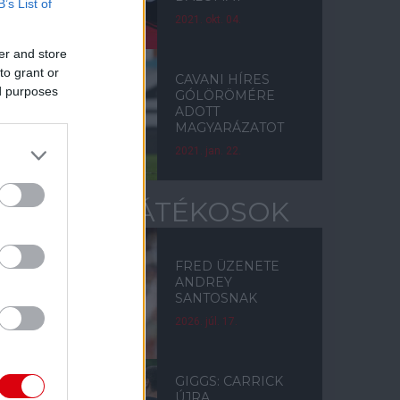
B’s List of
2021. okt. 04.
er and store
to grant or
CAVANI HÍRES
ed purposes
GÓLÖRÖMÉRE
ADOTT
MAGYARÁZATOT
2021. jan. 22.
EGYKORI JÁTÉKOSOK
FRED ÜZENETE
ANDREY
SANTOSNAK
2026. júl. 17.
GIGGS: CARRICK
ÚJRA