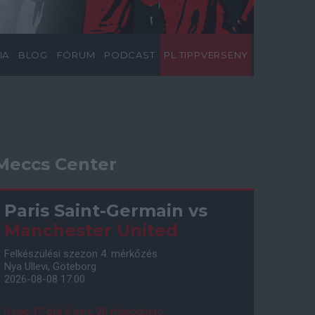
IA
BLOG
FÓRUM
PODCAST
PL TIPPVERSENY
Meccs Center
Paris Saint-Germain
vs
Manchester United
Felkészülési szezon 4. mérkőzés
Nya Ullevi, Göteborg
2026-08-08 17:00
0 nap 17 óra 0 perc 19 másodperc