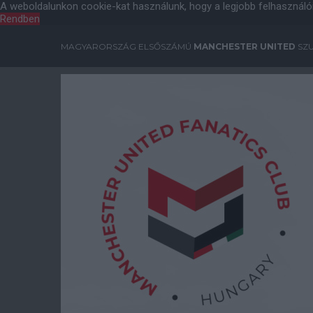
A weboldalunkon cookie-kat használunk, hogy a legjobb felhasználó
Rendben
MAGYARORSZÁG ELSŐSZÁMÚ
MANCHESTER UNITED
SZU