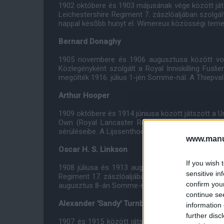
1902 októbere és 1903 májusának vége között ját
Leichestershire Regiment 7. zászlóaljában szolgá
nappal késõbb hunyt el. Wimereux közösségi teme
Bernard Donaghy
1905 novembere és 1906 augusztusa között vol
Közlegényként szolgált a Royal Inniskilling Fuslie
megölték 1916. július 1-jén Somme-nál. A Thiepval 
Arthur Hooper
1909 októbere és 1914 júniusa között játszott a U
Own (Royal Lancaster Regiment) 8. zászlóaljában
sérüléseibe. A Lijssenthoek Katonai Temetõben h
www.manut
Oscar H. S. Linkson
If you wish 
1908 júliusa és 1913 augusztusa között képvisel
sensitive in
Regiment 17. zászlóaljában szolgált közlegénykén
confirm you
augusztus 8-án Somme-nál. A Thiepval Memorialban
continue se
Alexander 'Sandy' Turnbull
information 
further disc
1907 és 1915 között játszott a Unitedben (247 m