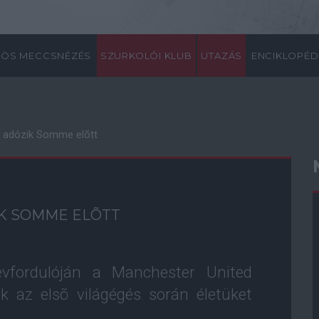
ÖS MECCSNÉZÉS
SZURKOLÓI KLUB
UTAZÁS
ENCIKLOPÉD
el adózik Somme elõtt
IK SOMME ELÕTT
fordulóján a Manchester United
kik az elsõ világégés során életüket