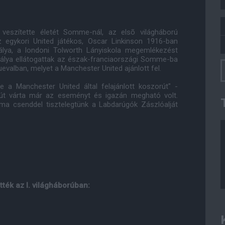
veszítette életét Somme-nál, az elsõ világháború
z egykori United játékos, Oscar Linkinson 1916-ban
tálya, a londoni Tolworth Lányiskola megemlékezést
sztálya ellátogattak az észak-franciaországi Somme-ba
valban, melyet a Manchester United ajánlott fel.
e a Manchester United által felajánlott koszorút" -
lút várta már az eseményt és igazán megható volt.
ma csenddel tisztelegtünk a Labdarúgók Zászlóalját
tték az I. világháborúban: