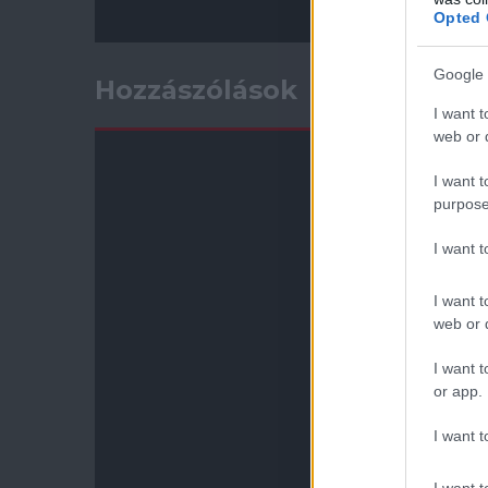
Opted 
Google 
Hozzászólások
I want t
web or d
I want t
purpose
I want 
I want t
web or d
I want t
or app.
I want t
I want t