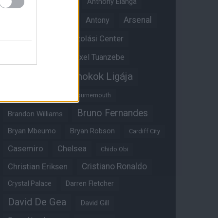
Angol válogatott
Anthony Elanga
Anthony Martial
Arsenal
Antony
Átigazolási Center
Aston Villa
Átigazolások
Axel Tuanzebe
Bajnokok Ligája
Ayden Heaven
Benjamin Sesko
Bournemouth
Bruno Fernandes
Brandon Williams
Bryan Mbeumo
Bryan Robson
Cardiff City
Casemiro
Chelsea
Chido Obi
Christian Eriksen
Cristiano Ronaldo
Crystal Palace
Darren Fletcher
David De Gea
David Gill