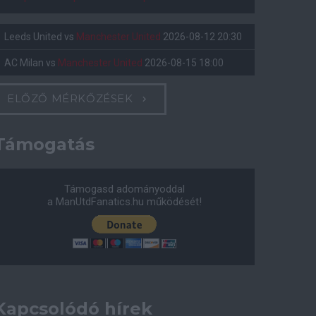
Leeds United
vs
Manchester United
2026-08-12 20:30
AC Milan
vs
Manchester United
2026-08-15 18:00
ELŐZŐ MÉRKŐZÉSEK
Támogatás
Támogasd adományoddal
a ManUtdFanatics.hu működését!
Kapcsolódó hírek