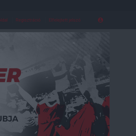
ldal
Regisztráció
Elfelejtett jelszó