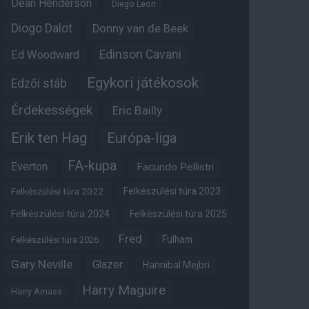
Dean Henderson
Diego Leon
Diogo Dalot
Donny van de Beek
Edinson Cavani
Ed Woodward
Egykori játékosok
Edzői stáb
Érdekességek
Eric Bailly
Erik ten Hag
Európa-liga
FA-kupa
Everton
Facundo Pellistri
Felkészülési túra 2022
Felkészülési túra 2023
Felkészülési túra 2024
Felkészülési túra 2025
Fred
Fulham
Felkészülési túra 2026
Gary Neville
Glazer
Hannibal Mejbri
Harry Maguire
Harry Amass