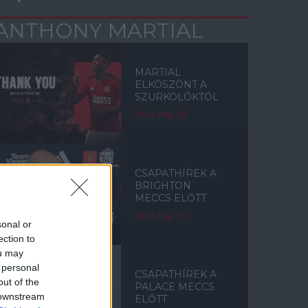
ANTHONY MARTIAL
MARTIAL
ELKÖSZÖNT A
SZURKOLÓKTÓL
2024. máj. 28.
CSAPATHÍREK A
BRIGHTON
MECCS ELŐTT
2024. máj. 18.
sonal or
ection to
ou may
 personal
CSAPATHÍREK A
out of the
PALACE MECCS
 downstream
ELŐTT