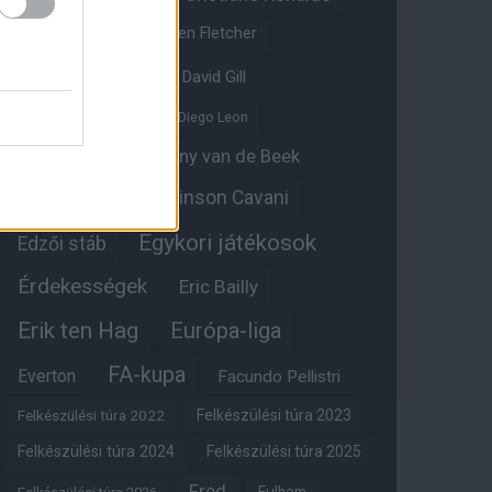
Crystal Palace
Darren Fletcher
David De Gea
David Gill
Dean Henderson
Diego Leon
Diogo Dalot
Donny van de Beek
Edinson Cavani
Ed Woodward
Egykori játékosok
Edzői stáb
Érdekességek
Eric Bailly
Erik ten Hag
Európa-liga
FA-kupa
Everton
Facundo Pellistri
Felkészülési túra 2022
Felkészülési túra 2023
Felkészülési túra 2024
Felkészülési túra 2025
Fred