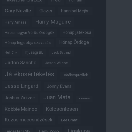
Fulham
Felkészülési túra 2026
Gary Neville
Glazer
Hannibal Mejbri
Harry Maguire
Harry Amass
Hónap játékosa
Híres magyar Vörös Ördögök
Hónap Ördöge
Hónap legjobbja szavazás
Ifjúsági BL
Hull City
Jack Butland
Jadon Sancho
Jason Wilcox
Játékosértékelés
Játékosprofilok
Jesse Lingard
Jonny Evans
Juan Mata
Joshua Zirkzee
Karl Darlow
Kölcsönlesen
Kobbie Mainoo
Közös meccsnézések
Lee Grant
Ligakupa
Leny Yoro
Leicester City