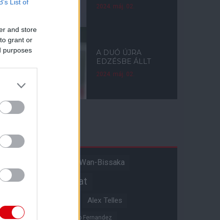
B’s List of
2024. máj. 02.
er and store
to grant or
ed purposes
A DUÓ ÚJRA
EDZÉSBE ÁLLT
2024. máj. 02.
Címkék
Aaron Wan-Bissaka
A hangadó
Akadémiai csapat
Alejandro Garnacho
Alex Telles
Altay Bayindir
Alvaro Fernandez