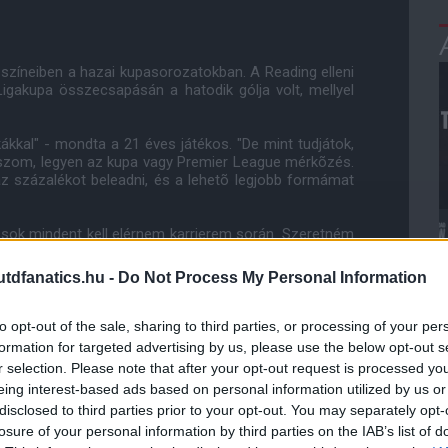
 színeiben a hazai kupasorozatokban. A Reading elleni
igakupa összecsapásán a hatodik gólja volt, mellyel
ákkal" - mondta a 21 éves játékos. "De mint tudjátok,
szom, legyen az kupa vagy Premier League mérkõzés.
 százalékot beleadni, és a lehetõ legjobb formámat
sok mindent kell elérnem karrierem során. Szeretném
ndez arról szól, hogy keményen edzem továbbra is, és
."
dfanatics.hu -
Do Not Process My Personal Information
to opt-out of the sale, sharing to third parties, or processing of your per
formation for targeted advertising by us, please use the below opt-out s
ube-on is!
r selection. Please note that after your opt-out request is processed y
droidra
és
iOS-re
!
eing interest-based ads based on personal information utilized by us or
disclosed to third parties prior to your opt-out. You may separately opt-
losure of your personal information by third parties on the IAB’s list of
ManUtdFanatics.hu működését!