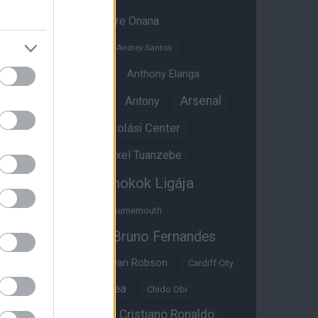
Amad Diallo
Andre Onana
Andreas Pereira
Andrey Santos
Angol válogatott
Anthony Elanga
Anthony Martial
Arsenal
Antony
Átigazolási Center
Aston Villa
Átigazolások
Axel Tuanzebe
Bajnokok Ligája
Ayden Heaven
Benjamin Sesko
Bournemouth
Bruno Fernandes
Brandon Williams
Bryan Mbeumo
Bryan Robson
Cardiff City
Casemiro
Chelsea
Chido Obi
Christian Eriksen
Cristiano Ronaldo