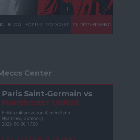
IA
BLOG
FÓRUM
PODCAST
PL TIPPVERSENY
Meccs Center
Paris Saint-Germain
vs
Manchester United
Felkészülési szezon 4. mérkőzés
Nya Ullevi, Göteborg
2026-08-08 17:00
0 nap 10 óra 35 perc 20 másodperc