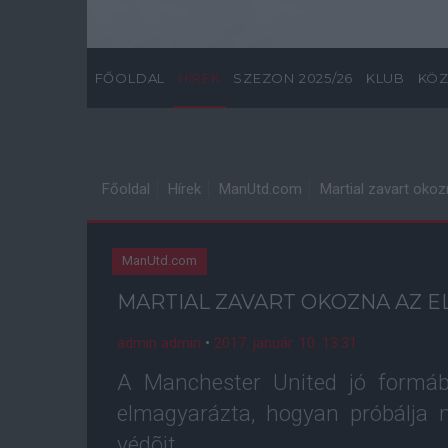
FŐOLDAL
HÍREK
SZEZON 2025/26
KLUB
KÖZ
Főoldal
Hírek
ManUtd.com
Martial zavart oko
ManUtd.com
MARTIAL ZAVART OKOZNA AZ 
admin admin
•
2017. január. 10. 13:31
A Manchester United jó formáb
elmagyarázta, hogyan próbálja m
védõit.