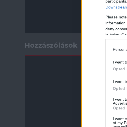
participants
Downstream 
Please note
information 
deny consent
in below Go
Hozzászólások
Persona
I want t
Opted 
I want t
Opted 
I want 
Advertis
Opted 
I want t
of my P
was col