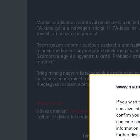
Martial csodálatos mutatóval rendelkezik a United
FA-kupa gólja a hétvégén eddigi 11 FA-kupa és L
további öt assziszt is párosul.
"Nem igazán voltam tisztában ezekkel a statisztik
minden mérkõzést ugyanúgy közelítek meg és ját
Számomra egy és ugyanaz a kettõ. Próbálok száz
mutatni."
"Még mindig nagyon fiatal vagyok és még nagyon 
ha képes lennék minél több trófeát megnyerni. Mi
megtegyek mindent azért, hogy elérjem a céljaimat
www.manut
If you wish 
ManUtd.com
sensitive in
Kövess minket
Facebookon
,
Instagramon
és
YouT
confirm you
Töltsd le a ManUtdFanatics.hu mobil applikációt
An
continue se
information 
further disc
Támogasd adományoddal a 