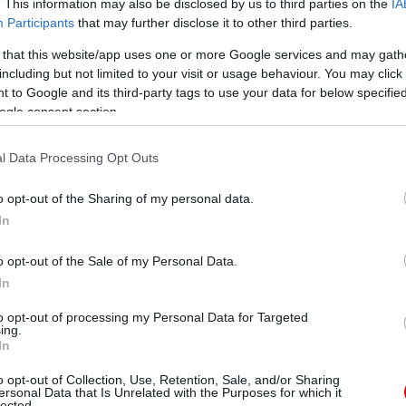
. This information may also be disclosed by us to third parties on the
IA
Participants
that may further disclose it to other third parties.
 that this website/app uses one or more Google services and may gath
including but not limited to your visit or usage behaviour. You may click 
 to Google and its third-party tags to use your data for below specifi
ogle consent section.
l Data Processing Opt Outs
o opt-out of the Sharing of my personal data.
In
o opt-out of the Sale of my Personal Data.
In
to opt-out of processing my Personal Data for Targeted
ing.
In
o opt-out of Collection, Use, Retention, Sale, and/or Sharing
ersonal Data that Is Unrelated with the Purposes for which it
lected.