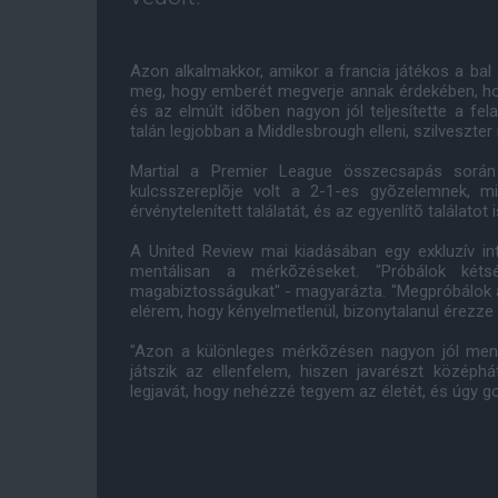
Azon alkalmakkor, amikor a francia játékos a bal 
meg, hogy emberét megverje annak érdekében, hogy
és az elmúlt idõben nagyon jól teljesítette a fe
talán legjobban a Middlesbrough elleni, szilveszte
Martial a Premier League összecsapás során 
kulcsszereplõje volt a 2-1-es gyõzelemnek, miu
érvénytelenített találatát, és az egyenlítõ találatot 
A United Review mai kiadásában egy exkluzív int
mentálisan a mérkõzéseket. "Próbálok kéts
magabiztosságukat" - magyarázta. "Megpróbálok a
elérem, hogy kényelmetlenül, bizonytalanul érezz
"Azon a különleges mérkõzésen nagyon jól men
játszik az ellenfelem, hiszen javarészt középh
legjavát, hogy nehézzé tegyem az életét, és úgy go