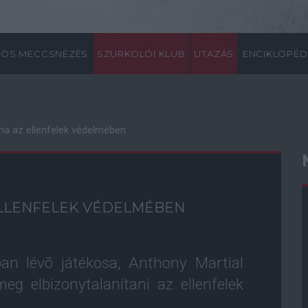
ÖS MECCSNÉZÉS
SZURKOLÓI KLUB
UTAZÁS
ENCIKLOPÉD
zna az ellenfelek védelmében
ELLENFELEK VÉDELMÉBEN
an lévõ játékosa, Anthony Martial
eg elbizonytalanítani az ellenfelek