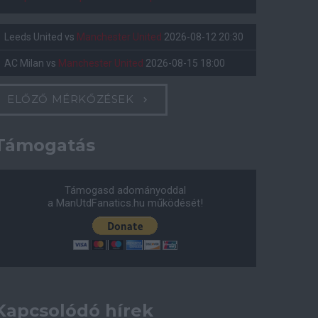
Leeds United
vs
Manchester United
2026-08-12 20:30
AC Milan
vs
Manchester United
2026-08-15 18:00
ELŐZŐ MÉRKŐZÉSEK
Támogatás
Támogasd adományoddal
a ManUtdFanatics.hu működését!
Kapcsolódó hírek