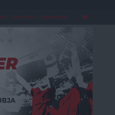
ldal
Regisztráció
Elfelejtett jelszó