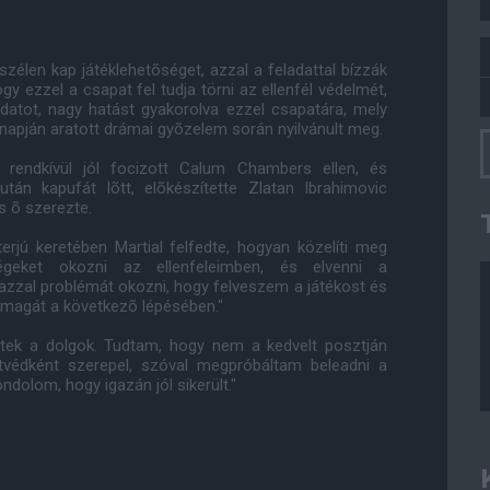
szélen kap játéklehetõséget, azzal a feladattal bízzák
 ezzel a csapat fel tudja törni az ellenfél védelmét,
ladatot, nagy hatást gyakorolva ezzel csapatára, mely
r napján aratott drámai gyõzelem során nyilvánult meg.
rendkívül jól focizott Calum Chambers ellen, és
tán kapufát lõtt, elõkészítette Zlatan Ibrahimovic
is õ szerezte.
erjú keretében Martial felfedte, hogyan közelíti meg
égeket okozni az ellenfeleimben, és elvenni a
zzal problémát okozni, hogy felveszem a játékost és
e magát a következõ lépésében."
tek a dolgok. Tudtam, hogy nem a kedvelt posztján
átvédként szerepel, szóval megpróbáltam beleadni a
ndolom, hogy igazán jól sikerült."