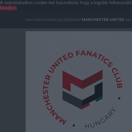
A weboldalunkon cookie-kat használunk, hogy a legjobb felhasználó
Rendben
MAGYARORSZÁG ELSŐSZÁMÚ
MANCHESTER UNITED
SZU