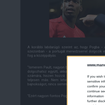
A korábbi labdarúgó szerint az, hogy Pogba -
szezonban - a portugál menedzserrel dolgozik e
fog a középpályás.
www.manut
"Ismerem Pault, nagyon bízom benne, a Man Unit
dolgozhatsz együtt, akkor sokat tanulhatsz. A
számára, hiszen hozzá volt szokva, hogy Olasz
If you wish 
teljesen más. Nem lehet összehasonlítani a f
sensitive in
bajnokságot, nincs semmi egyezõ bennük."
confirm you
continue se
"Ezért nagyon fontos Pogba és más játékosok szá
information 
further disc