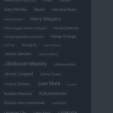
Fred
Fulham
Felkészülési túra 2026
Gary Neville
Glazer
Hannibal Mejbri
Harry Maguire
Harry Amass
Hónap játékosa
Híres magyar Vörös Ördögök
Hónap Ördöge
Hónap legjobbja szavazás
Ifjúsági BL
Hull City
Jack Butland
Jadon Sancho
Jason Wilcox
Játékosértékelés
Játékosprofilok
Jesse Lingard
Jonny Evans
Juan Mata
Joshua Zirkzee
Karl Darlow
Kölcsönlesen
Kobbie Mainoo
Közös meccsnézések
Lee Grant
Ligakupa
Leny Yoro
Leicester City