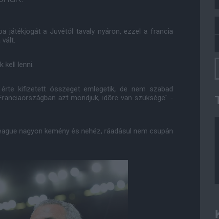
a játékjogát a Juvétól tavaly nyáron, ezzel a francia
vált.
kell lenni.
 érte kifizetett összeget emlegetik, de nem szabad
s Franciaországban azt mondjuk, idõre van szüksége" -
 League nagyon kemény és nehéz, ráadásul nem csupán