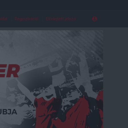
ldal
Regisztráció
Elfelejtett jelszó