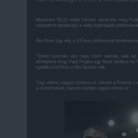
Mourinho 93,25 millió fontért vásárolta meg Pogb
válogatott labdarúgó a világ legdrágább játékosává 
Ám Pires úgy véli, a 24 éves játékossal türelmesnek 
"Óriási nyomás van rajta, mert vannak, akik az
elfelejteni, hogy Paul Pogba egy fiatal játékos é
nyilatkozta Pires a Sky Sports-nak.
"Úgy vélem, nagyon fontos ez, hiszen a Premier
a mérkõzések, hanem minden egyes edzés is."