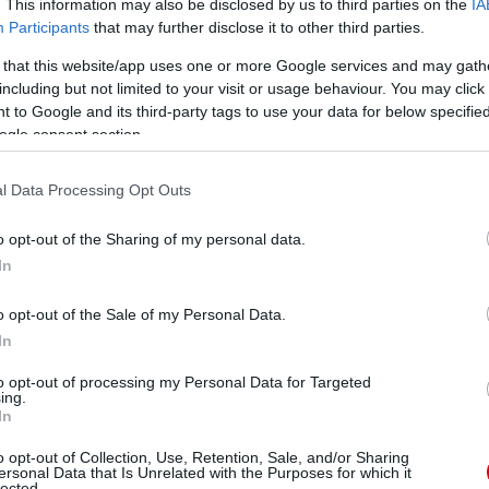
. This information may also be disclosed by us to third parties on the
IA
Participants
that may further disclose it to other third parties.
ube-on is!
 that this website/app uses one or more Google services and may gath
droidra
és
iOS-re
!
including but not limited to your visit or usage behaviour. You may click 
 to Google and its third-party tags to use your data for below specifi
ogle consent section.
ManUtdFanatics.hu működését!
l Data Processing Opt Outs
o opt-out of the Sharing of my personal data.
In
o opt-out of the Sale of my Personal Data.
In
to opt-out of processing my Personal Data for Targeted
ing.
In
o opt-out of Collection, Use, Retention, Sale, and/or Sharing
ersonal Data that Is Unrelated with the Purposes for which it
lected.