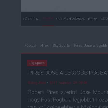
FŐOLDAL
HÍREK
SZEZON 2025/26
KLUB
KÖZ
Főoldal
Hírek
Sky Sports
Pires: Jose a legjob
Sky Sports
PIRES: JOSE A LEGJOBB POGB
Balog Attila
•
2017. március. 29. 08:48
Robert Pires szerint Jose Mour
hogy Paul Pogba a legjobbat hozz
van szüksége ehhez a középpályá