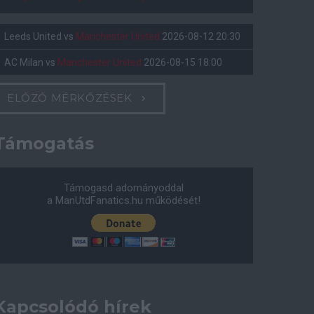
Leeds United
vs
Manchester United
2026-08-12 20:30
AC Milan
vs
Manchester United
2026-08-15 18:00
ELŐZŐ MÉRKŐZÉSEK
Támogatás
Támogasd adományoddal
a ManUtdFanatics.hu működését!
Kapcsolódó hírek