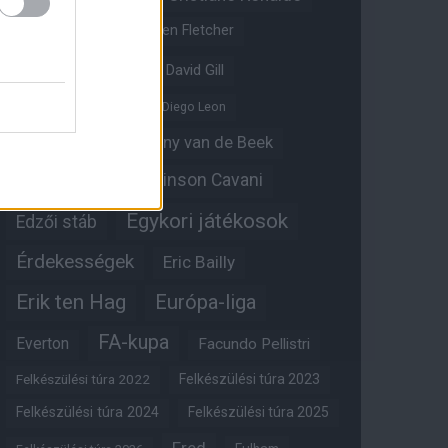
Crystal Palace
Darren Fletcher
David De Gea
David Gill
Dean Henderson
Diego Leon
Diogo Dalot
Donny van de Beek
Edinson Cavani
Ed Woodward
Egykori játékosok
Edzői stáb
Érdekességek
Eric Bailly
Erik ten Hag
Európa-liga
FA-kupa
Everton
Facundo Pellistri
Felkészülési túra 2022
Felkészülési túra 2023
Felkészülési túra 2024
Felkészülési túra 2025