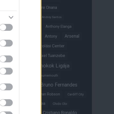
Amad Diallo
Andre Onana
Andreas Pereira
Andrey Santos
Angol válogatott
Anthony Elanga
Anthony Martial
Arsenal
Antony
Átigazolási Center
Aston Villa
Átigazolások
Axel Tuanzebe
Bajnokok Ligája
Ayden Heaven
Benjamin Sesko
Bournemouth
Bruno Fernandes
Brandon Williams
Bryan Mbeumo
Bryan Robson
Cardiff City
Casemiro
Chelsea
Chido Obi
Christian Eriksen
Cristiano Ronaldo