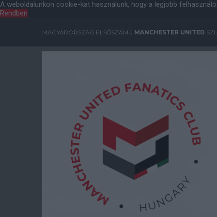
A weboldalunkon cookie-kat használunk, hogy a legjobb felhasználó
Rendben
MAGYARORSZÁG ELSŐSZÁMÚ
MANCHESTER UNITED
SZU