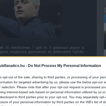
 aki 41 mérkõzésen 7 gólt és 5 gólpasszt jegyez a
gyütt, meghozza gyümölcsét és játékosként fejlõdni
dfanatics.hu -
Do Not Process My Personal Information
ed jó választás volt számára és ha Jose Mourinhóval
z elsõ szezon nagyon nehéz, ez egy amolyan átmenet
országban a Juventus-nál focizik, így most minden
to opt-out of the sale, sharing to third parties, or processing of your per
rancia, az olasz, a spanyol, a német és az angol
formation for targeted advertising by us, please use the below opt-out s
r selection. Please note that after your opt-out request is processed y
eing interest-based ads based on personal information utilized by us or
mára az, hogy idõt kapjanak az adaptációhoz."
disclosed to third parties prior to your opt-out. You may separately opt-
losure of your personal information by third parties on the IAB’s list of