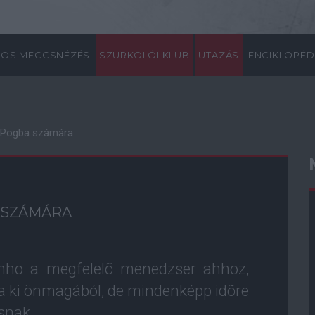
ÖS MECCSNÉZÉS
SZURKOLÓI KLUB
UTAZÁS
ENCIKLOPÉD
b Pogba számára
A SZÁMÁRA
inho a megfelelõ menedzser ahhoz,
a ki önmagából, de mindenképp idõre
snak.