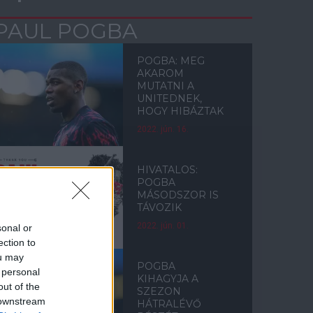
PAUL POGBA
POGBA: MEG
AKAROM
MUTATNI A
UNITEDNEK,
HOGY HIBÁZTAK
2022. jún. 16.
HIVATALOS:
POGBA
MÁSODSZOR IS
TÁVOZIK
2022. jún. 01.
sonal or
ection to
ou may
POGBA
 personal
KIHAGYJA A
out of the
SZEZON
 downstream
HÁTRALÉVŐ