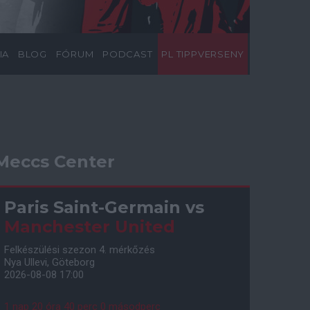
IA
BLOG
FÓRUM
PODCAST
PL TIPPVERSENY
Meccs Center
Paris Saint-Germain
vs
Manchester United
Felkészülési szezon 4. mérkőzés
Nya Ullevi, Göteborg
2026-08-08 17:00
1 nap 20 óra 39 perc 59 másodperc