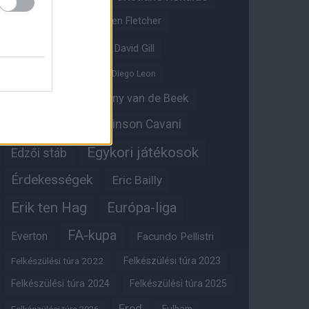
Crystal Palace
Darren Fletcher
David De Gea
David Gill
Dean Henderson
Diego Leon
Diogo Dalot
Donny van de Beek
Edinson Cavani
Ed Woodward
Egykori játékosok
Edzői stáb
Érdekességek
Eric Bailly
Erik ten Hag
Európa-liga
FA-kupa
Everton
Facundo Pellistri
Felkészülési túra 2022
Felkészülési túra 2023
Felkészülési túra 2024
Felkészülési túra 2025
Fred