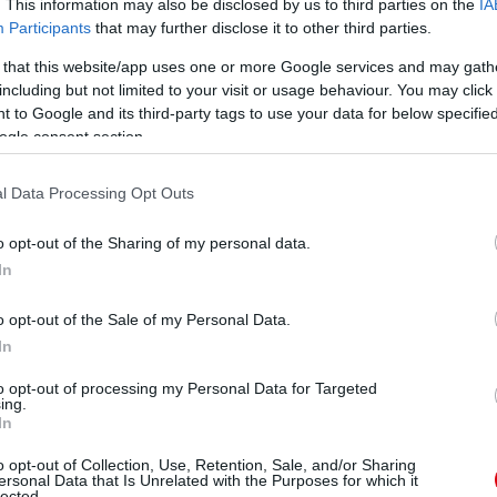
. This information may also be disclosed by us to third parties on the
IA
Martialt is kritizálta teljesítménye miatt, ám később
Participants
that may further disclose it to other third parties.
t kapott volna. Ugyanakkor Martial - akit a Tottenham is
ajnokin szerepelt kezdőként a legutóbbi szezon alatt,
 that this website/app uses one or more Google services and may gath
including but not limited to your visit or usage behaviour. You may click 
 to Google and its third-party tags to use your data for below specifi
ogle consent section.
ube-on is!
l Data Processing Opt Outs
droidra
és
iOS-re
!
o opt-out of the Sharing of my personal data.
ManUtdFanatics.hu működését!
In
o opt-out of the Sale of my Personal Data.
In
to opt-out of processing my Personal Data for Targeted
ing.
In
o opt-out of Collection, Use, Retention, Sale, and/or Sharing
ersonal Data that Is Unrelated with the Purposes for which it
lected.