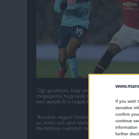
www.manut
"Úgy gondolom, hogy amikor a Manchester United,
megjegyezni, hogy nyolc hónapos tárgyalás során 
If you wish 
nem akarják őt a csapat fontos tagjává tenni. Ez a
sensitive in
confirm you
"Azonban nagyon fontos megjegyezni, hogy jelenl
continue se
az utolsó szó, amit tiszteletben fogunk tartani. Min
information 
Ma Anthony csalódott, mert az utóbbi három évben 
further disc