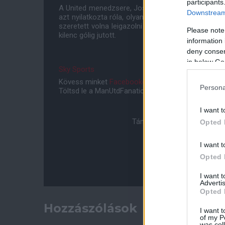
participants
A United menedzsere, Jose Mourinho többek között 
Downstream 
azt nyilatkozta róla, olyan volt, mintha új játékos
szeretett volna leigazolni 2015-ben - csupán 18 b
Please note
kilenc gólig jutott.
information 
deny consent
in below Go
Sky Sports
Kövess minket
Facebookon
,
Instagramon
és
YouT
Persona
Töltsd le a ManUtdFanatics.hu mobil applikációt
An
I want t
Támogasd adományoddal a 
Opted 
I want t
Opted 
I want 
Advertis
Opted 
Hozzászólások
I want t
of my P
was col