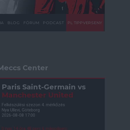
IA
BLOG
FÓRUM
PODCAST
PL TIPPVERSENY
Meccs Center
Paris Saint-Germain
vs
Manchester United
Felkészülési szezon 4. mérkőzés
Nya Ullevi, Göteborg
2026-08-08 17:00
0 nap 14 óra 48 perc 5 másodperc