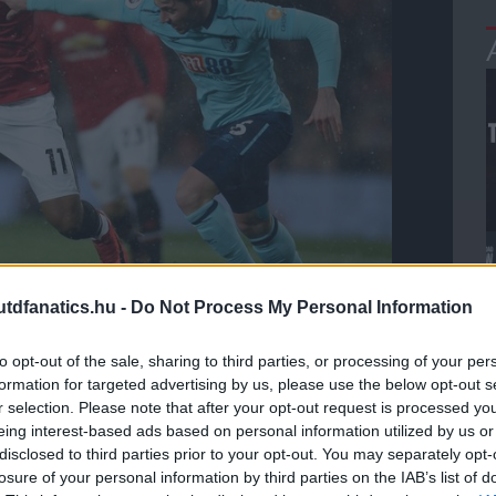
dfanatics.hu -
Do Not Process My Personal Information
 a világ legnépszerűbb klubja a tárgyalófél, muszáj
nem sikerült megállapodást kötnünk, hiszen valójában
to opt-out of the sale, sharing to third parties, or processing of your per
 döntés gyökere; egy jól átgondolt döntésé."
formation for targeted advertising by us, please use the below opt-out s
r selection. Please note that after your opt-out request is processed y
eg szerződés köti őt Manchesterbe, így a klubé lesz
eing interest-based ads based on personal information utilized by us or
dazonáltal, nem azt a jövőt látjuk, mint amit a klubnál.
disclosed to third parties prior to your opt-out. You may separately opt-
imádta a klubot és a szurkolóit is."
losure of your personal information by third parties on the IAB’s list of