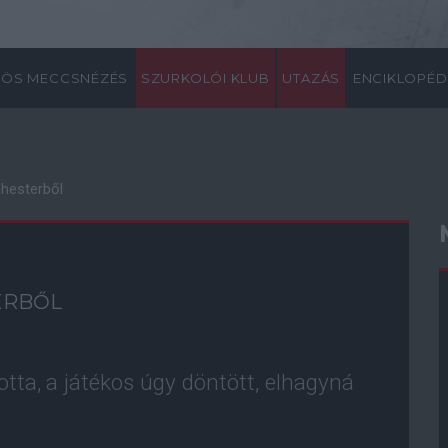
ÖS MECCSNÉZÉS
SZURKOLÓI KLUB
UTAZÁS
ENCIKLOPÉD
hesterből
ERBŐL
otta, a játékos úgy döntött, elhagyná