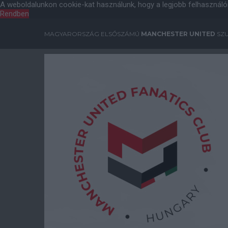
A weboldalunkon cookie-kat használunk, hogy a legjobb felhasználó
Rendben
MAGYARORSZÁG ELSŐSZÁMÚ
MANCHESTER UNITED
SZU