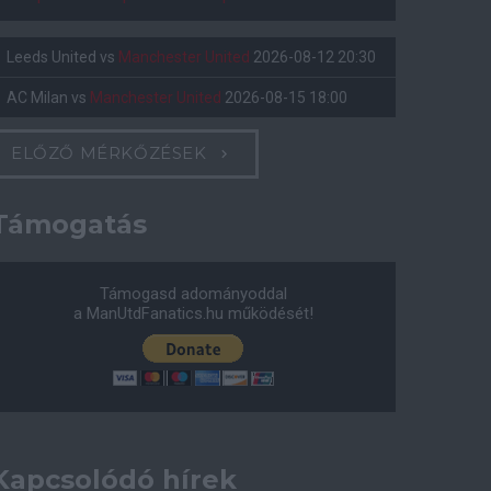
Leeds United
vs
Manchester United
2026-08-12 20:30
AC Milan
vs
Manchester United
2026-08-15 18:00
ELŐZŐ MÉRKŐZÉSEK
Támogatás
Támogasd adományoddal
a ManUtdFanatics.hu működését!
Kapcsolódó hírek