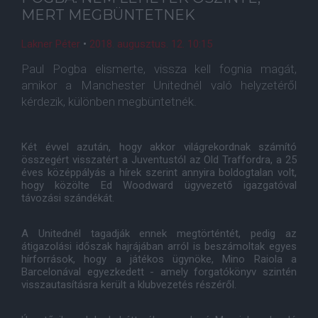
MERT MEGBÜNTETNEK
Lakner Péter
•
2018. augusztus. 12. 10:15
Paul Pogba elismerte, vissza kell fognia magát,
amikor a Manchester Unitednél való helyzetéről
kérdezik, különben megbüntetnék.
Két évvel azután, hogy akkor világrekordnak számító
összegért visszatért a Juventustól az Old Traffordra, a 25
éves középpályás a hírek szerint annyira boldogtalan volt,
hogy közölte Ed Woodward ügyvezető igazgatóval
távozási szándékát.
A Unitednél tagadják ennek megtörténtét, pedig az
átigazolási időszak hajrájában arról is beszámoltak egyes
hírforrások, hogy a játékos ügynöke, Mino Raiola a
Barcelonával egyezkedett - amely forgatókönyv szintén
visszautasításra került a klubvezetés részéről.