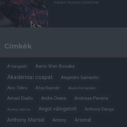
POGBA TÁVOZNI SZERETNE
Címkék
Aaron Wan-Bissaka
A hangadó
Akadémiai csapat
Alejandro Garnacho
Alex Telles
Altay Bayindir
Alvaro Fernandez
Amad Diallo
Andre Onana
Andreas Pereira
Angol válogatott
Anthony Elanga
Andrey Santos
Anthony Martial
Arsenal
Antony