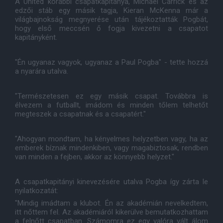
A United korábbi csapatkapitánya, Michael Carrick és az
edzői stáb egy másik tagja, Kieran McKenna már a
világbajnokság megnyerése után tájékoztatták Pogbát,
hogy első meccsén ő fogja kivezetni a csapatot
kapitányként.
"Én ugyanaz vagyok, ugyanaz a Paul Pogba" - tette hozzá
a nyarára utalva.
"Természetesen ez egy másik csapat. Továbbra is
élvezem a futballt, imádom és minden tőlem telhetőt
megteszek a csapatnak és a csapatért."
"Ahogyan mondtam, ha kényelmes helyzetben vagy, ha az
emberek bíznak mindenkiben, vagy magabiztosak, rendben
van minden a fejben, akkor az könnyebb helyzet."
A csapatkapitányi kinevezésére utalva Pogba így zárta le
nyilatkozatát:
"Mindig imádtam a klubot. Én az akadémián nevelkedtem,
itt nőttem fel. Az akadémiáról kikerülve bemutatkozhattam
a felnőtt csapatban. Számomra ez egy valóra vált álom