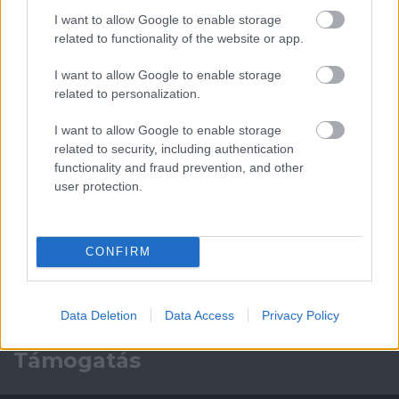
I want to allow Google to enable storage
related to functionality of the website or app.
Leeds United
vs
Manchester
I want to allow Google to enable storage
United
related to personalization.
Felkészülési szezon 5. mérkőzés
I want to allow Google to enable storage
Croke Park, Dublin
related to security, including authentication
2026-08-12 20:30
functionality and fraud prevention, and other
user protection.
2 nap 15 óra 37 perc 48 másodperc
CONFIRM
AC Milan
vs
Manchester United
2026-08-15 18:00
ELŐZŐ MÉRKŐZÉSEK
Data Deletion
Data Access
Privacy Policy
Támogatás