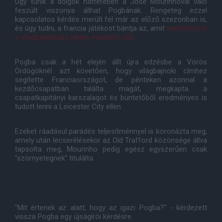
Úgy tűnik a dolgok hátterében a José Mourinhoval való
feszült viszonya állhat Pogbának. Rengeteg ezzel
kapcsolatos kérdés merült fel már az előző szezonban is,
és úgy tudni, a francia játékost bántja az, amit
menedzsere
a világbajnokság idején mondott róla.
Pogba csak a hét elején állt újra edzésbe a Vörös
Ördögöknél azt követően, hogy világbajnoki címhez
segítette Franciaországot, de pénteken azonnal a
kezdőcsapatban találta magát, megkapta a
csapatkapitányi karszalagot és büntetőből eredményes is
tudott lenni a Leicester City ellen.
Ezeket ráadásul parádés teljesítménnyel is koronázta meg,
amely után lecserélésekor az Old Trafford közönsége állva
tapsolta meg, Mourinho pedig egész egyszerűen csak
"szörnyetegnek" titulálta.
"Mit értenek az alatt, hogy az igazi Pogba?" - kérdezett
vissza Pogba egy újságírói kérdésre.