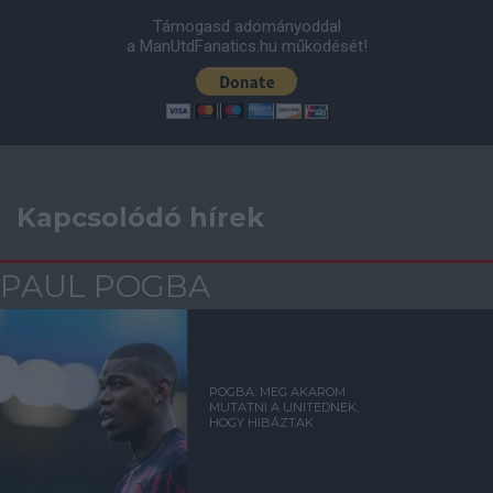
Támogasd adományoddal
a ManUtdFanatics.hu működését!
Kapcsolódó hírek
PAUL POGBA
POGBA: MEG AKAROM
MUTATNI A UNITEDNEK,
HOGY HIBÁZTAK