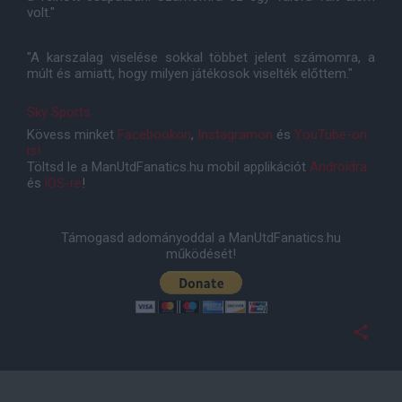
volt."
"A karszalag viselése sokkal többet jelent számomra, a
múlt és amiatt, hogy milyen játékosok viselték előttem."
Sky Sports
Kövess minket
Facebookon
,
Instagramon
és
YouTube-on
is!
Töltsd le a ManUtdFanatics.hu mobil applikációt
Androidra
és
iOS-re
!
Támogasd adományoddal a ManUtdFanatics.hu
működését!