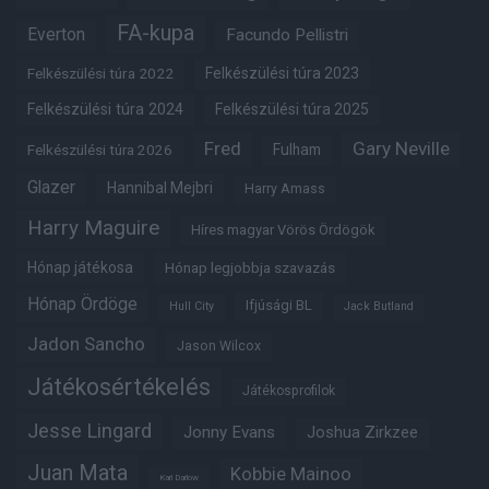
FA-kupa
Everton
Facundo Pellistri
Felkészülési túra 2022
Felkészülési túra 2023
Felkészülési túra 2024
Felkészülési túra 2025
Fred
Gary Neville
Fulham
Felkészülési túra 2026
Glazer
Hannibal Mejbri
Harry Amass
Harry Maguire
Híres magyar Vörös Ördögök
Hónap játékosa
Hónap legjobbja szavazás
Hónap Ördöge
Ifjúsági BL
Hull City
Jack Butland
Jadon Sancho
Jason Wilcox
Játékosértékelés
Játékosprofilok
Jesse Lingard
Jonny Evans
Joshua Zirkzee
Juan Mata
Kobbie Mainoo
Karl Darlow