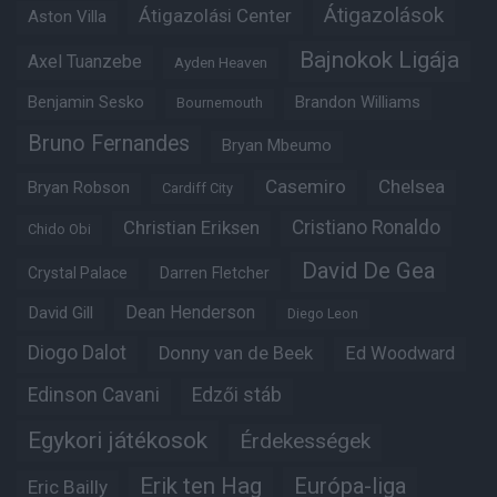
Átigazolások
Átigazolási Center
Aston Villa
Bajnokok Ligája
Axel Tuanzebe
Ayden Heaven
Benjamin Sesko
Brandon Williams
Bournemouth
Bruno Fernandes
Bryan Mbeumo
Casemiro
Chelsea
Bryan Robson
Cardiff City
Christian Eriksen
Cristiano Ronaldo
Chido Obi
David De Gea
Crystal Palace
Darren Fletcher
Dean Henderson
David Gill
Diego Leon
Diogo Dalot
Donny van de Beek
Ed Woodward
Edinson Cavani
Edzői stáb
Egykori játékosok
Érdekességek
Erik ten Hag
Európa-liga
Eric Bailly