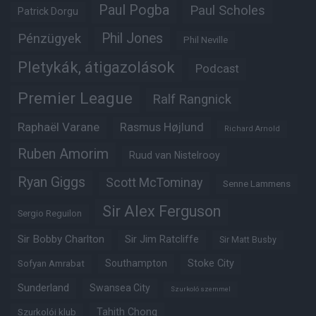
Paul Pogba
Paul Scholes
Patrick Dorgu
Phil Jones
Pénzügyek
Phil Neville
Pletykák, átigazolások
Podcast
Premier League
Ralf Rangnick
Raphaël Varane
Rasmus Højlund
Richard Arnold
Ruben Amorim
Ruud van Nistelrooy
Ryan Giggs
Scott McTominay
Senne Lammens
Sir Alex Ferguson
Sergio Reguilon
Sir Bobby Charlton
Sir Jim Ratcliffe
Sir Matt Busby
Southampton
Stoke City
Sofyan Amrabat
Sunderland
Swansea City
Szurkoló szemmel
Tahith Chong
Szurkolói klub