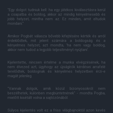
"Egy dolgot tudniuk kell: ha egy játékos kiválasztásra kerül
a csapatba és boldog, akkor az mindig kényelmesebb és
jobb helyzet, mintha nem az. Ez minden, amit eltudok
mondani."
Amikor Pogbát válasza bővebb kifejtésére kérték és arról
érdeklődtek, mit jelent számára a boldogság és a
kényelmes helyzet, azt mondta, 'ha nem vagy boldog,
akkor nem tudod a legjobb teljesítményt nyújtani'.
Kijelentette, nincsen értelme a munka elvégzésének, ha
nem élvezed azt, úgyhogy az újságírók kérdései arrafelé
terelődtek, boldognak és kényelmes helyzetben érzi-e
magát jelenleg.
"Vannak dolgok, amik közül bizonyosokról nem
beszélhetek, különben megbüntetnének" - mondta Pogba,
mielőtt kisétált volna a sajtózónából.
Súlyos kijelentés volt ez a friss világbajnoktól azon kevés