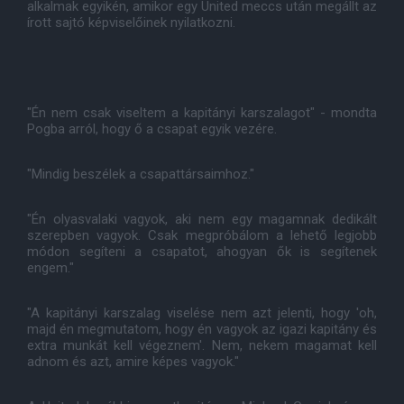
alkalmak egyikén, amikor egy United meccs után megállt az
írott sajtó képviselőinek nyilatkozni.
"Én nem csak viseltem a kapitányi karszalagot" - mondta
Pogba arról, hogy ő a csapat egyik vezére.
"Mindig beszélek a csapattársaimhoz."
"Én olyasvalaki vagyok, aki nem egy magamnak dedikált
szerepben vagyok. Csak megpróbálom a lehető legjobb
módon segíteni a csapatot, ahogyan ők is segítenek
engem."
"A kapitányi karszalag viselése nem azt jelenti, hogy 'oh,
majd én megmutatom, hogy én vagyok az igazi kapitány és
extra munkát kell végeznem'. Nem, nekem magamat kell
adnom és azt, amire képes vagyok."