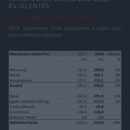
ÉV JELENTÉS
nistelrooy 10
•
2018. szeptember. 27. 08:00
2018. szeptember 25-én közzétették a teljes üzleti
évre vonatkozó adatokat.