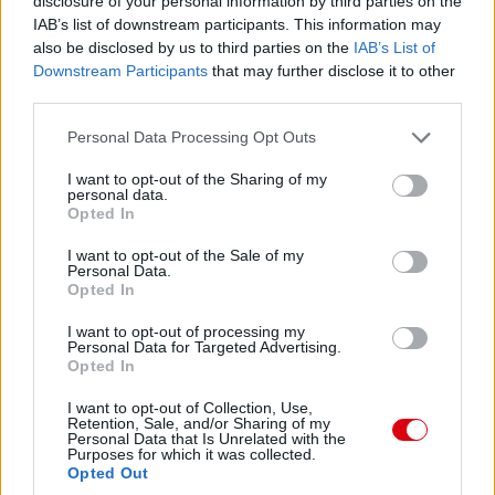
disclosure of your personal information by third parties on the
IAB’s list of downstream participants. This information may
Támogasd adományoddal a ManUtdFanatics.hu
also be disclosed by us to third parties on the
IAB’s List of
működését!
Downstream Participants
that may further disclose it to other
third parties.
Please note that this website/app uses one or more Google
Personal Data Processing Opt Outs
services and may gather and store information including but
not limited to your visit or usage behaviour. You may click to
I want to opt-out of the Sharing of my
personal data.
grant or deny consent to Google and its third-party tags to
Opted In
use your data for below specified purposes in below Google
Hozzászólások
consent section.
I want to opt-out of the Sale of my
Personal Data.
Opted In
I want to opt-out of processing my
Personal Data for Targeted Advertising.
Opted In
I want to opt-out of Collection, Use,
Retention, Sale, and/or Sharing of my
Personal Data that Is Unrelated with the
Purposes for which it was collected.
Opted Out