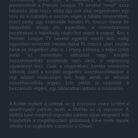
jelentéseknél a Premier League TV bevétel “merit” azaz
helyezés általi része eddig úgy volt első negyedévben egy
rész és a maradék a szezon végén a tabella ismeretében,
most pedig úgy számolják minden PL meccs (hazai és
idegenbeli) ahogy jön egyenlően, a menedzsment
becslésével a bajnokság végén hol végez a csapat. Ami a
Premier League TV bevétel egyenlő részét illeti, eddig
egyenlően tervezték minden hazai PL meccs után, ezután
hazai és idegenbeli után is. Lényeg a lényeg, a teljes üzleti
évnél ez semmilyen változást vagy korábbi
összehasonlítás problémát nem okoz, a végösszeg
ugyanannyi lesz. Csak a negyedéves bontás módszere
változik, ezért a korábbi negyedév összehasonlításkor a
régi adatot módosítani kell, hogy almát az almával
összehasonlítás legyen. Erre példát is csatoltak a
beszámoló végére, egy táblázatban látható a módosítás.
A Kohler mellett új üzletek az új szezonra: csere történt a
sportfogadó partner terén, a MoPlay az új szponzor. A
Melitta kávé meglévő regionális partner olyan elégedett volt
frissítették a megállapodást globálissá. Kávé mellé igyunk
whisky-t is: új globális szponzor a Chivas.