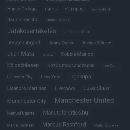
Hónap Ördöge
Ifjúsági BL
Hull City
Jack Butland
Jadon Sancho
Jason Wilcox
Játékosértékelés
Játékosprofilok
Jesse Lingard
Jonny Evans
Joshua Zirkzee
Juan Mata
Kobbie Mainoo
Karl Darlow
Kölcsönlesen
Közös meccsnézések
Lee Grant
Ligakupa
Leny Yoro
Leicester City
Luke Shaw
Lisandro Martinez
Liverpool
Manchester United
Manchester City
Manutdfanatics.hu
Manuel Ugarte
Marcus Rashford
Marcel Sabitzer
Martin Dubravka