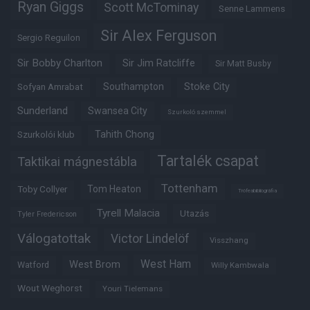
Ryan Giggs
Scott McTominay
Senne Lammens
Sir Alex Ferguson
Sergio Reguilon
Sir Bobby Charlton
Sir Jim Ratcliffe
Sir Matt Busby
Southampton
Stoke City
Sofyan Amrabat
Sunderland
Swansea City
Szurkoló szemmel
Tahith Chong
Szurkolói klub
Tartalék csapat
Taktikai mágnestábla
Tottenham
Tom Heaton
Toby Collyer
Trófeabibliográfia
Tyrell Malacia
Utazás
Tyler Fredericson
Válogatottak
Victor Lindelöf
Visszhang
West Ham
West Brom
Watford
Willy Kambwala
Wout Weghorst
Youri Tielemans