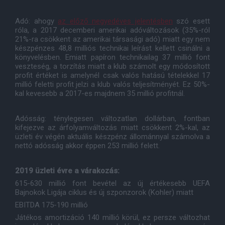
Adó: ahogy
az előző negyedéves jelentésben
szó esett
róla, a 2017 decemberi amerikai adóváltozások (35%-ról
21%-ra csökkent az amerikai társasági adó) miatt egy nem
készpénzes 48,8 milliós technikai leírást kellett csinálni a
könyvelésben. Emiatt papíron technikailag 37 millió font
veszteség, a torzítás miatt a klub számolt egy módosított
profit értéket is amelynél csak valós hatású tételekkel 17
millió feletti profit jelzi a klub valós teljesítményét. Ez 50%-
kal kevesebb a 2017-es majdnem 35 millió profitnál.
Adósság: ténylegesen változatlan dollárban, fontban
kifejezve az árfolyamváltozás miatt csökkent 2%-kal, az
üzleti év végén aktuális készpénz állománnyal számolva a
nettó adósság akkor éppen 253 millió felett.
2019 üzleti évre a várakozás:
615-630 millió font bevétel az új értékesebb UEFA
Bajnokok Ligája ciklus és új szponzorok (Kohler) miatt
EBITDA 175-190 millió
Játékos amortizáció 140 millió körül, ez persze változhat