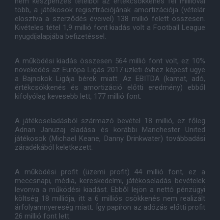
nem készpénzes tételből az értékcsökkenés fél millióval
több, a játékosok regisztrációjának amortizációja (vételár
elosztva a szerződés éveivel) 138 millió felett összesen.
Kivételes tétel 1,9 millió font kiadás volt a Football League
nyugdíjalapjába befizetéssel.
A működési kiadás összesen 564 millió font volt, ez 10%
növekedés az Európa Ligás 2017 üzleti évhez képest ugye
a Bajnokok Ligája bérek miatt. Az EBITDA (kamat, adó,
értékcsökkenés és amortizáció előtti eredmény) ebből
kifolyólag kevesebb lett, 177 millió font.
A játékoseladásból származó bevétel 18 millió, ez főleg
Adnan Januzaj eladása és korábbi Manchester United
játékosok (Michael Keane, Danny Drinkwater) továbbadási
záradékából keletkezett.
A működési profit (üzemi profit) 44 millió font, ez a
meccsnapi, média, kereskedelmi, játékoseladás bevételek
levonva a működési kiadást. Ebből lejön a nettó pénzügyi
költség 18 milliója, itt a 6 milliós csökkenés nem realizált
árfolyamnyereség miatt. Így papíron az adózás előtti profit
26 millió font lett.