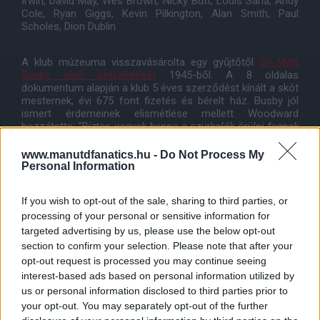
Irwin, David May, Wes Brown, Nicky Butt, Louis Saha, Andy
Cole, Ryan Giggs, Kevin Pilkington, Alan Smith, Paul
Scholes, Dion Dublin
A klub múzeuma visszavásárolta egy gyűjtőtől
Sir Matt
Busby első szerződését
1945-ből. A 8 oldalas
dokumentum alapján a klub 5 éves szerződést kínált a skót
mesternek, évi 675 font fizetés és bérelt ház. Busby jól
ismert érdemeinek elismétlése mellett Woodward
hozzátette:
“Biztos vagyok benne a szurkolók örülni fognak
a múzeum új kincsének, amely örökre megváltoztatta ezt a
híres klubot.”
www.manutdfanatics.hu -
Do Not Process My
Personal Information
Végül a Q3 jelentés óta a legjobb hír: Fergie is back! :)
If you wish to opt-out of the sale, sharing to third parties, or
processing of your personal or sensitive information for
forrás:
hivatalos beszámoló
és
konferenciahívás
targeted advertising by us, please use the below opt-out
section to confirm your selection. Please note that after your
Kövess minket
Facebookon
,
Instagramon
és
YouTube-on
opt-out request is processed you may continue seeing
is!
interest-based ads based on personal information utilized by
Töltsd le a ManUtdFanatics.hu mobil applikációt
Androidra
us or personal information disclosed to third parties prior to
és
iOS-re
!
your opt-out. You may separately opt-out of the further