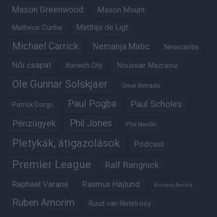
Mason Greenwood
Mason Mount
Matheus Cunha
Matthijs de Ligt
Michael Carrick
Nemanja Matic
Newcastle
Női csapat
Noussair Mazraoui
Norwich City
Ole Gunnar Solskjaer
Omar Berrada
Paul Pogba
Paul Scholes
Patrick Dorgu
Phil Jones
Pénzügyek
Phil Neville
Pletykák, átigazolások
Podcast
Premier League
Ralf Rangnick
Raphaël Varane
Rasmus Højlund
Richard Arnold
Ruben Amorim
Ruud van Nistelrooy