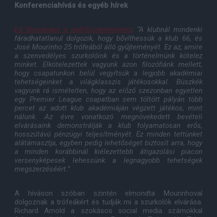
Konferenciahívás és egyéb hírek
Ed Woodward a sajtóközleményben
:
“A klubnál mindenki
fáradhatatlanul dolgozik, hogy bővíthessük a klub 66, és
José Mourinho 25 trófeából álló gyűjteményét. Ez az, amire
a szenvedélyes szurkolóink és a történelmünk kötelez
minket. Elkötelezettek vagyunk azon filozófiánk mellett,
hogy csapatunkon belül vegyítsük a legjobb akadémiai
tehetségeinket a világklasszis játékosokkal. Büszkék
vagyunk rá ismételten, hogy az előző szezonban egyetlen
egy Premier League csapatban sem töltött pályán több
percet az adott klub akadémiáján végzett játékos, mint
nálunk. Az évre vonatkozó megnövekedett bevételi
elvárásaink demonstrálják a klub folyamatosan erős,
hosszútávú pénzügyi teljesítményét. Ez minden tettünket
alátámasztja, egyben pedig lehetőséget biztosít arra, hogy
a minden korábbinál kiélezettebb átigazolási piacon
versenyképesek lehessünk a legnagyobb tehetségek
megszerzéséért.”
A híváson szóban szintén elmondta Mourinhoval
dolgoznak a trófeákért és tudják mi a szurkolók elvárása.
Richard Arnold a szokásos social media számokkal