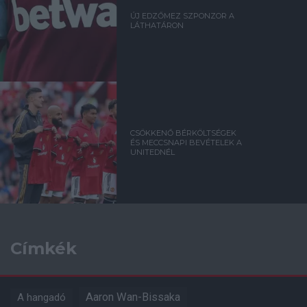
ÚJ EDZŐMEZ SZPONZOR A
LÁTHATÁRON
CSÖKKENŐ BÉRKÖLTSÉGEK
ÉS MECCSNAPI BEVÉTELEK A
UNITEDNÉL
Címkék
Aaron Wan-Bissaka
A hangadó