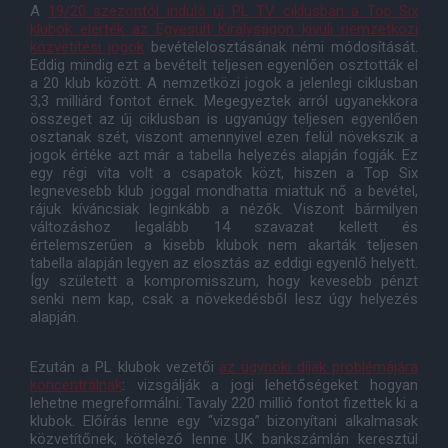
A
19/20 szezontól induló új PL TV ciklusban a Top Six
klubok elérték az Egyesült Királyságon kívüli nemzetközi
közvetítési jogok
bevételelosztásának némi módosítását.
Eddig mindig ezt a bevételt teljesen egyenlően osztották el
a 20 klub között. A nemzetközi jogok a jelenlegi ciklusban
3,3 milliárd fontot érnek. Megegyeztek arról ugyanekkora
összeget az új ciklusban is ugyanúgy teljesen egyenlően
osztanak szét, viszont amennyivel ezen felül növekszik a
jogok értéke azt már a tabella helyezés alapján fogják. Ez
egy régi vita volt a csapatok közt, hiszen a Top Six
legnevesebb klub joggal mondhatta miattuk nő a bevétel,
rájuk kíváncsiak leginkább a nézők. Viszont bármilyen
változáshoz legalább 14 szavazat kellett és
értelemszerűen a kisebb klubok nem akarták teljesen
tabella alapján legyen az elosztás az eddigi egyenlő helyett.
Így született a kompromisszum, hogy kevesebb pénzt
senki nem kap, csak a növekedésből lesz úgy helyezés
alapján.
Ezután a PL klubok vezetői
az ügynöki díjak problémájára
koncentrálnak
: vizsgálják a jogi lehetőségeket hogyan
lehetne megreformálni. Tavaly 220 millió fontot fizettek ki a
klubok. Előírás lenne egy “vizsga” bizonyítani alkalmasak
közvetítőnek, kötelező lenne UK bankszámlán keresztül