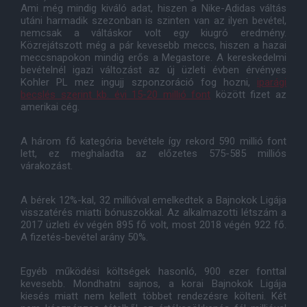
Ami még mindig kiváló adat, hiszen a Nike-Adidas váltás
utáni harmadik szezonban is szinten van az ilyen bevétel,
nemcsak a váltáskor volt egy kiugró eredmény.
Közrejátszott még a pár kevesebb meccs, hiszen a hazai
meccsnapokon mindig erős a Megastore. A kereskedelmi
bevételnél igazi változást az új üzleti évben érvényes
Kohler PL mez ingujj szponzoráció fog hozni,
iparági
becslés szerint kb. évi 15-20 millió font
között fizet az
amerikai cég.
A három fő kategória bevétele így rekord 590 millió font
lett, ez meghaladta az előzetes 575-585 milliós
várakozást.
A bérek 12%-kal, 32 millióval emelkedtek a Bajnokok Ligája
visszatérés miatti bónuszokkal. Az alkalmazotti létszám a
2017 üzleti év végén 895 fő volt, most 2018 végén 922 fő.
A fizetés-bevétel arány 50%.
Egyéb működési költségek hasonló, 900 ezer fonttal
kevesebb. Mondhatni sajnos, a korai Bajnokok Ligája
kiesés miatt nem kellett többet rendezésre költeni. Két