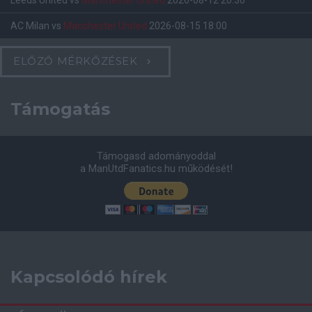
Leeds United
vs
Manchester United
2026-08-12 20:30
AC Milan
vs
Manchester United
2026-08-15 18:00
ELŐZŐ MÉRKŐZÉSEK
Támogatás
Támogasd adományoddal
a ManUtdFanatics.hu működését!
Kapcsolódó hírek