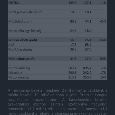
A meccsnapi bevétel majdnem 2 millió fonttal csökkent, a
média bevétel 10 millióval több a jobb Premier League
helyezésnek köszönhetően. A kereskedelmi bevétel
gyakorlatilag azonos szinten, szétbontva nagyjából
amennyivel (1,7 millió) nőtt a szponzoráció, annyival (1,1
millió) csökkent a retail-merchandising értékesítési bevétel.