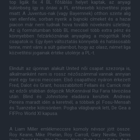
top ligák fix 4 BL főtáblás helyet kaptak, az anyagi
különbség így is óriási a PL értékesebb közvetítési jogai
miatt. A Juventus-nak (vagy Bayernnek) otthon szinte alig
van ellenfele, sorban nyerik a bajnoki címeket és a hazai
piacon már nem tudnak hova tovább növekedni üzletileg.
Az új formátumban több BL meccsel több extra pénz és
könnyebben felzárkóznának anyagilag a mögöttük lévő
csapatok is. Egy ilyen változtatás könnyebb és hatásosabb
lenne, mint várni a sült galambot, hogy az olasz, német liga
közvetítési jogainak értéke utolérje a PL-t.
Elindult az újonnan alakult United női csapat szezonja is,
alkalmanként nem is rossz nézőszámmal vannak annyian
mint egy tarcsi meccsen. Első csapathoz nyáron érkezett
Fred, Dalot és Grant, hosszabbított Fellaini és Carrick már
az edzői stábban dolgozik McKennával Rui Faria távozása
után. Blind és Johnstone eladásra kerültek. Andreas
Pereira maradt idén a keretnél, a többiek pl. Fosu-Mensah
és Tuanzebe kölcsönben. Pogba világbajnok lett, De Gea a
FIFPro World XI kapusa.
A Liam Miller emlékmeccsre komoly névsor jött össze:
Roy Keane, Mike Phelan, Roy Carroll, Gary Neville, Denis