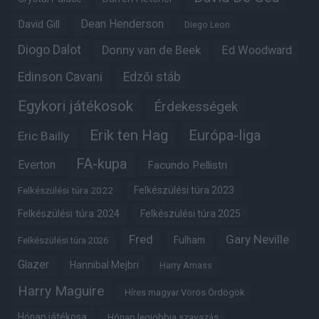
Dean Henderson
David Gill
Diego Leon
Diogo Dalot
Donny van de Beek
Ed Woodward
Edinson Cavani
Edzői stáb
Egykori játékosok
Érdekességek
Erik ten Hag
Európa-liga
Eric Bailly
FA-kupa
Everton
Facundo Pellistri
Felkészülési túra 2022
Felkészülési túra 2023
Felkészülési túra 2024
Felkészülési túra 2025
Fred
Gary Neville
Fulham
Felkészülési túra 2026
Glazer
Hannibal Mejbri
Harry Amass
Harry Maguire
Híres magyar Vörös Ördögök
Hónap játékosa
Hónap legjobbja szavazás