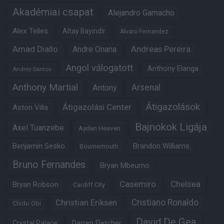
Akadémiai csapat
Alejandro Garnacho
Alex Telles
Altay Bayindir
Alvaro Fernandez
Amad Diallo
Andre Onana
Andreas Pereira
Angol válogatott
Anthony Elanga
Andrey Santos
Anthony Martial
Arsenal
Antony
Átigazolások
Átigazolási Center
Aston Villa
Bajnokok Ligája
Axel Tuanzebe
Ayden Heaven
Benjamin Sesko
Brandon Williams
Bournemouth
Bruno Fernandes
Bryan Mbeumo
Casemiro
Chelsea
Bryan Robson
Cardiff City
Christian Eriksen
Cristiano Ronaldo
Chido Obi
David De Gea
Crystal Palace
Darren Fletcher