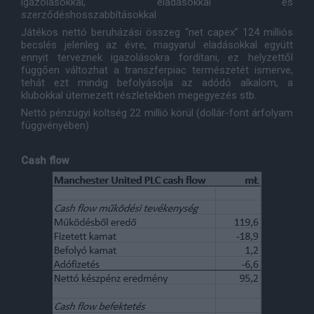
igazolásokkal, eladásokkal és
szerződéshosszabbításokkal
Játékos nettó beruházási összeg “net capex” 124 milliós
becslés jelenleg az évre, magyarul eladásokkal együtt
ennyit terveznek igazolásokra fordítani, ez helyzettől
függően változhat a transzferpiac természetét ismerve,
tehát ezt mindig befolyásolja az adódó alkalom, a
klubokkal ütemezett részletekben megegyezés stb.
Nettó pénzügyi költség 22 millió körül (dollár-font árfolyam
függvényében)
Cash flow