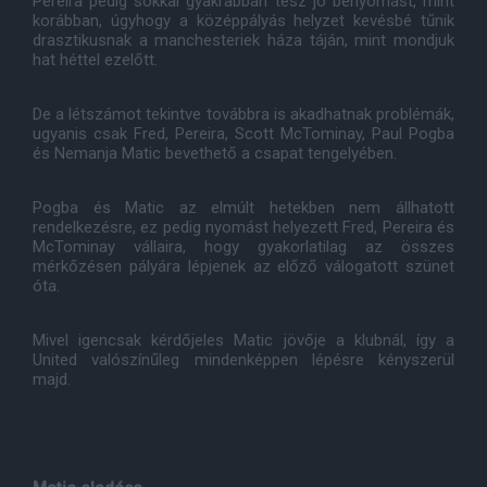
Pereira pedig sokkal gyakrabban tesz jó benyomást, mint
korábban, úgyhogy a középpályás helyzet kevésbé tűnik
drasztikusnak a manchesteriek háza táján, mint mondjuk
hat héttel ezelőtt.
De a létszámot tekintve továbbra is akadhatnak problémák,
ugyanis csak Fred, Pereira, Scott McTominay, Paul Pogba
és Nemanja Matic bevethető a csapat tengelyében.
Pogba és Matic az elmúlt hetekben nem állhatott
rendelkezésre, ez pedig nyomást helyezett Fred, Pereira és
McTominay vállaira, hogy gyakorlatilag az összes
mérkőzésen pályára lépjenek az előző válogatott szünet
óta.
Mivel igencsak kérdőjeles Matic jövője a klubnál, így a
United valószínűleg mindenképpen lépésre kényszerül
majd.