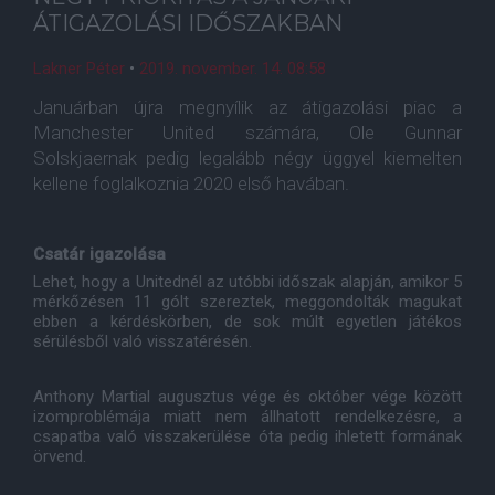
ÁTIGAZOLÁSI IDŐSZAKBAN
Lakner Péter
•
2019. november. 14. 08:58
Januárban újra megnyílik az átigazolási piac a
Manchester United számára, Ole Gunnar
Solskjaernak pedig legalább négy üggyel kiemelten
kellene foglalkoznia 2020 első havában.
Csatár igazolása
Lehet, hogy a Unitednél az utóbbi időszak alapján, amikor 5
mérkőzésen 11 gólt szereztek, meggondolták magukat
ebben a kérdéskörben, de sok múlt egyetlen játékos
sérülésből való visszatérésén.
Anthony Martial augusztus vége és október vége között
izomproblémája miatt nem állhatott rendelkezésre, a
csapatba való visszakerülése óta pedig ihletett formának
örvend.