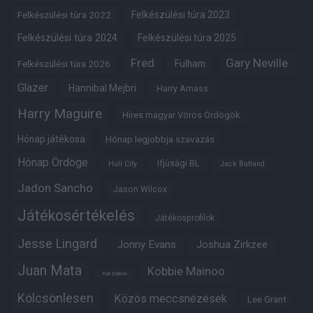
Felkészülési túra 2022
Felkészülési túra 2023
Felkészülési túra 2024
Felkészülési túra 2025
Fred
Gary Neville
Felkészülési túra 2026
Fulham
Glazer
Hannibal Mejbri
Harry Amass
Harry Maguire
Híres magyar Vörös Ördögök
Hónap játékosa
Hónap legjobbja szavazás
Hónap Ördöge
Ifjúsági BL
Hull City
Jack Butland
Jadon Sancho
Jason Wilcox
Játékosértékelés
Játékosprofilok
Jesse Lingard
Jonny Evans
Joshua Zirkzee
Juan Mata
Kobbie Mainoo
Karl Darlow
Kölcsönlesen
Közös meccsnézések
Lee Grant