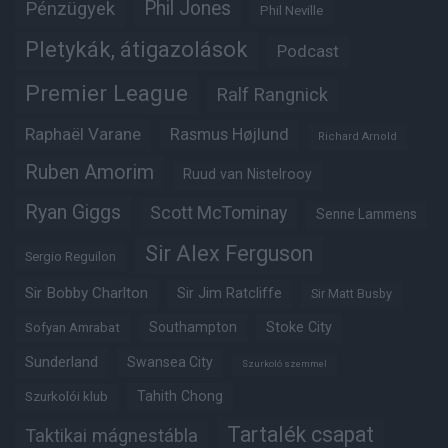
Phil Jones
Pénzügyek
Phil Neville
Pletykák, átigazolások
Podcast
Premier League
Ralf Rangnick
Raphaël Varane
Rasmus Højlund
Richard Arnold
Ruben Amorim
Ruud van Nistelrooy
Ryan Giggs
Scott McTominay
Senne Lammens
Sir Alex Ferguson
Sergio Reguilon
Sir Bobby Charlton
Sir Jim Ratcliffe
Sir Matt Busby
Southampton
Stoke City
Sofyan Amrabat
Sunderland
Swansea City
Szurkoló szemmel
Tahith Chong
Szurkolói klub
Tartalék csapat
Taktikai mágnestábla