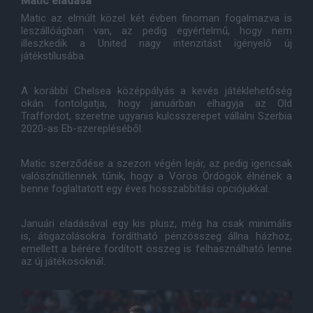
Matic eladása
Matic az elmúlt közel két évben finoman fogalmazva is
leszállóágban van, az pedig egyértelmű, hogy nem
illeszkedik a United nagy intenzitást igényelő új
játékstílusába.
A korábbi Chelsea középpályás a kevés játéklehetőség
okán fontolgatja, hogy januárban elhagyja az Old
Traffordot, szeretne ugyanis kulcsszerepet vállalni Szerbia
2020-as Eb-szerepléséből.
Matic szerződése a szezon végén lejár, az pedig igencsak
valószínűtlennek tűnik, hogy a Vörös Ördögök élnének a
benne foglaltatott egy éves hosszabbítási opciójukkal.
Januári eladásával egy kis plusz, még ha csak minimális
is, átigazolásokra fordítható pénzösszeg állna házhoz,
emellett a bérére fordított összeg is felhasználható lenne
az új játékosoknál.