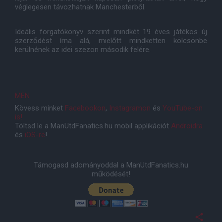
véglegesen távozhatnak Manchesterből.
Ideális forgatókönyv szerint mindkét 19 éves játékos új
szerződést írna alá, mielőtt mindketten kölcsönbe
kerülnének az idei szezon második felére.
MEN
Kövess minket
Facebookon
,
Instagramon
és
YouTube-on
is!
Töltsd le a ManUtdFanatics.hu mobil applikációt
Androidra
és
iOS-re
!
Támogasd adományoddal a ManUtdFanatics.hu
működését!