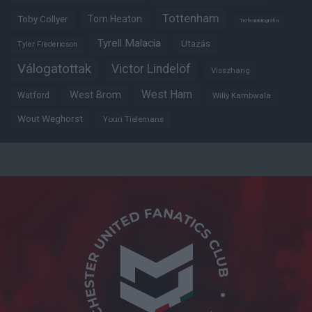
Tottenham
Tom Heaton
Toby Collyer
Trófeabibliográfia
Tyrell Malacia
Utazás
Tyler Fredericson
Válogatottak
Victor Lindelöf
Visszhang
West Ham
West Brom
Watford
Willy Kambwala
Wout Weghorst
Youri Tielemans