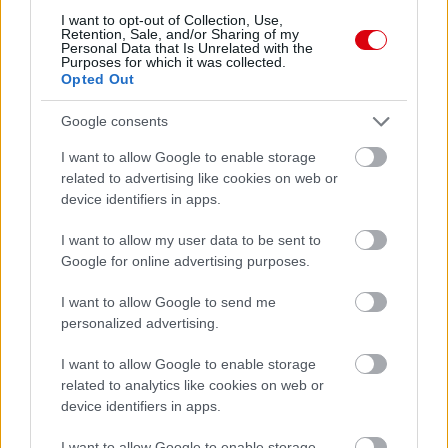
Meccs Center
I want to opt-out of Collection, Use,
Retention, Sale, and/or Sharing of my
Personal Data that Is Unrelated with the
Purposes for which it was collected.
Opted Out
Leeds United
vs
Manchester
United
Google consents
I want to allow Google to enable storage
Felkészülési szezon 5. mérkőzés
related to advertising like cookies on web or
Croke Park, Dublin
device identifiers in apps.
2026-08-12 20:30
I want to allow my user data to be sent to
2 nap 12 óra 35 perc 38 másodperc
Google for online advertising purposes.
I want to allow Google to send me
AC Milan
vs
Manchester United
2026-08-15 18:00
personalized advertising.
ELŐZŐ MÉRKŐZÉSEK
I want to allow Google to enable storage
related to analytics like cookies on web or
device identifiers in apps.
Támogatás
I want to allow Google to enable storage