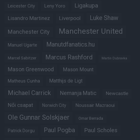
Ligakupa
Leny Yoro
Leicester City
Luke Shaw
Lisandro Martinez
Liverpool
Manchester United
Manchester City
Manutdfanatics.hu
Manuel Ugarte
Marcus Rashford
Marcel Sabitzer
Martin Dubravka
Mason Greenwood
Mason Mount
Matthijs de Ligt
Matheus Cunha
Michael Carrick
Nemanja Matic
Newcastle
Női csapat
Noussair Mazraoui
Norwich City
Ole Gunnar Solskjaer
Omar Berrada
Paul Pogba
Paul Scholes
Patrick Dorgu