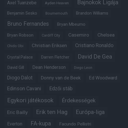
Bajnokok Ligája
Axel Tuanzebe
Ayden Heaven
Benjamin Sesko
Brandon Williams
Bournemouth
Bruno Fernandes
Bryan Mbeumo
Casemiro
Chelsea
Bryan Robson
Cardiff City
Christian Eriksen
Cristiano Ronaldo
Chido Obi
David De Gea
Crystal Palace
Darren Fletcher
Dean Henderson
David Gill
Diego Leon
Diogo Dalot
Donny van de Beek
Ed Woodward
Edinson Cavani
Edzői stáb
Egykori játékosok
Érdekességek
Erik ten Hag
Európa-liga
Eric Bailly
FA-kupa
Everton
Facundo Pellistri