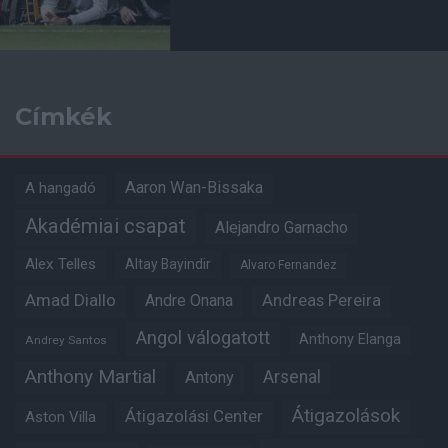
Címkék
Aaron Wan-Bissaka
A hangadó
Akadémiai csapat
Alejandro Garnacho
Alex Telles
Altay Bayindir
Alvaro Fernandez
Amad Diallo
Andre Onana
Andreas Pereira
Angol válogatott
Anthony Elanga
Andrey Santos
Anthony Martial
Arsenal
Antony
Átigazolások
Átigazolási Center
Aston Villa