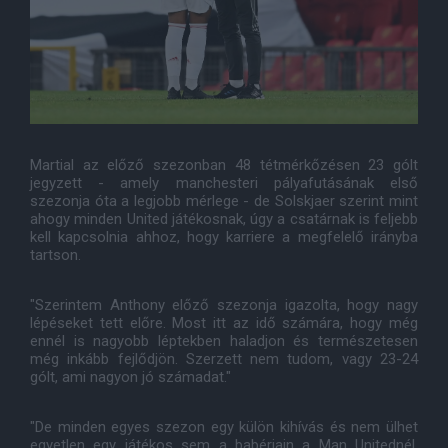
Martial az előző szezonban 48 tétmérkőzésen 23 gólt
jegyzett - amely manchesteri pályafutásának első
szezonja óta a legjobb mérlege - de Solskjaer szerint mint
ahogy minden United játékosnak, úgy a csatárnak is feljebb
kell kapcsolnia ahhoz, hogy karriere a megfelelő irányba
tartson.
"Szerintem Anthony előző szezonja igazolta, hogy nagy
lépéseket tett előre. Most itt az idő számára, hogy még
ennél is nagyobb léptekben haladjon és természetesen
még inkább fejlődjön. Szerzett nem tudom, vagy 23-24
gólt, ami nagyon jó számadat."
"De minden egyes szezon egy külön kihívás és nem ülhet
egyetlen egy játékos sem a babérjain a Man Unitednél,