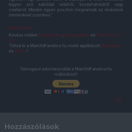
legyen szó baloldali védőről, középhátvédről vagy
csatárról. Minden egyes poszton megvannak az elvárások
mindenkivel szemben."
ManUtd.com
Kövess minket
Facebookon
,
Instagramon
és
YouTube-on
is!
Töltsd le a ManUtdFanatics.hu mobil applikációt
Androidra
és
iOS-re
!
Támogasd adományoddal a ManUtdFanatics.hu
működését!
Hozzászólások