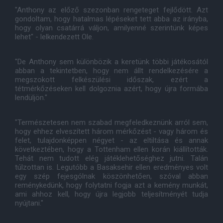
"Anthony az előző szezonban rengeteget fejlődött. Azt
gondoltam, hogy hatalmas lépéseket tett abba az irányba,
hogy olyan csatárrá váljon, amilyenné szerintünk képes
lehet" - lelkendezett Ole.
"De Anthony sem különbözik a keretünk többi játékosától
abban a tekintetben, hogy nem állt rendelkezésére a
megszokott felkészülési időszak, ezért a
tétmérkőzéseken kell dolgoznia azért, hogy újra formába
lendüljön."
"Természetesen nem szabad megfeledkeznünk arról sem,
hogy ehhez elveszített három mérkőzést - vagy három és
felet, tulajdonképpen négyet - az eltiltása és annak
következtében, hogy a Tottenham ellen korán kiállították.
Tehát nem tudott elég játéklehetőséghez jutni. Talán
túlzottan is. Legutóbb a Basaksehir ellen eredményes volt
egy szép fejesgólnak köszönhetően, szóval abban
reménykedünk, hogy folytatni fogja azt a kemény munkát,
ami ahhoz kell, hogy újra legjobb teljesítményét tudja
nyújtani."