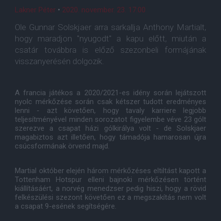
Lakner Péter
•
2020. november. 23. 17:00
Ole Gunnar Solskjaer arra sarkallja Anthony Martialt,
hogy maradjon "nyugodt" a kapu előtt, miután a
csatár továbbra is előző szezonbeli formájának
visszanyerésén dolgozik.
A francia játékos a 2020/2021-es idény során lejátszott
nyolc mérkőzése során csak kétszer tudott eredményes
lenni - azt követően, hogy tavaly karriere legjobb
teljesítményével minden sorozatot figyelembe véve 23 gólt
szerezve a csapat házi gólkirálya volt - de Solskjaer
magabiztos azt illetően, hogy támadója hamarosan újra
csúcsformának örvend majd.
Martial október elején három mérkőzéses eltiltást kapott a
Tottenham Hotspur elleni bajnoki mérkőzésen történt
kiállításáért, a norvég menedzser pedig hiszi, hogy a rövid
felkészülési szezont követően ez a megszakítás nem volt
a csapat 9-esének segítségére.