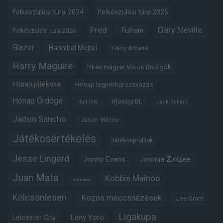
Felkészülési túra 2024
Felkészülési túra 2025
Fred
Gary Neville
Fulham
Felkészülési túra 2026
Glazer
Hannibal Mejbri
Harry Amass
Harry Maguire
Híres magyar Vörös Ördögök
Hónap játékosa
Hónap legjobbja szavazás
Hónap Ördöge
Ifjúsági BL
Hull City
Jack Butland
Jadon Sancho
Jason Wilcox
Játékosértékelés
Játékosprofilok
Jesse Lingard
Jonny Evans
Joshua Zirkzee
Juan Mata
Kobbie Mainoo
Karl Darlow
Kölcsönlesen
Közös meccsnézések
Lee Grant
Ligakupa
Leny Yoro
Leicester City