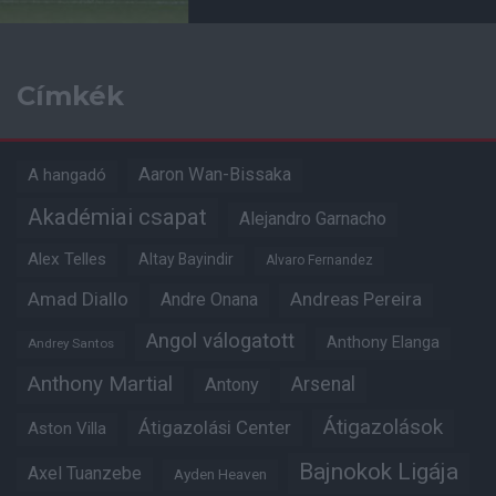
Címkék
Aaron Wan-Bissaka
A hangadó
Akadémiai csapat
Alejandro Garnacho
Alex Telles
Altay Bayindir
Alvaro Fernandez
Amad Diallo
Andre Onana
Andreas Pereira
Angol válogatott
Anthony Elanga
Andrey Santos
Anthony Martial
Arsenal
Antony
Átigazolások
Átigazolási Center
Aston Villa
Bajnokok Ligája
Axel Tuanzebe
Ayden Heaven