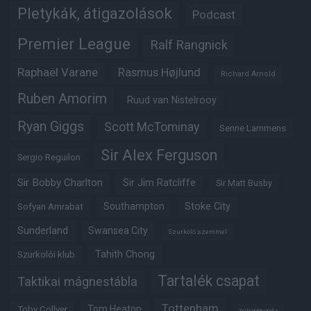
Pletykák, átigazolások
Podcast
Premier League
Ralf Rangnick
Raphaël Varane
Rasmus Højlund
Richard Arnold
Ruben Amorim
Ruud van Nistelrooy
Ryan Giggs
Scott McTominay
Senne Lammens
Sir Alex Ferguson
Sergio Reguilon
Sir Bobby Charlton
Sir Jim Ratcliffe
Sir Matt Busby
Southampton
Stoke City
Sofyan Amrabat
Sunderland
Swansea City
Szurkoló szemmel
Tahith Chong
Szurkolói klub
Tartalék csapat
Taktikai mágnestábla
Tottenham
Tom Heaton
Toby Collyer
Trófeabibliográfia