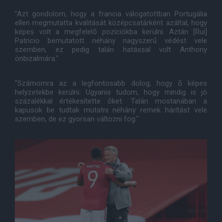
"Azt gondolom, hogy a francia válogatottban Portugália
ellen megmutatta kvalitását középcsatárként azáltal, hogy
képes volt a megfelelő pozíciókba kerülni. Aztán [Rui]
Patricio bemutatott néhány nagyszerű védést vele
szemben, ez pedig talán hatással volt Anthony
önbizalmára."
"Számomra az a legfontosabb dolog, hogy ő képes
helyzetekbe kerülni. Ugyanis tudom, hogy mindig is jó
százalékkal értékesítette őket. Talán mostanában a
kapusok be tudtak mutatni néhány remek hárítást vele
szemben, de ez gyorsan változni fog."