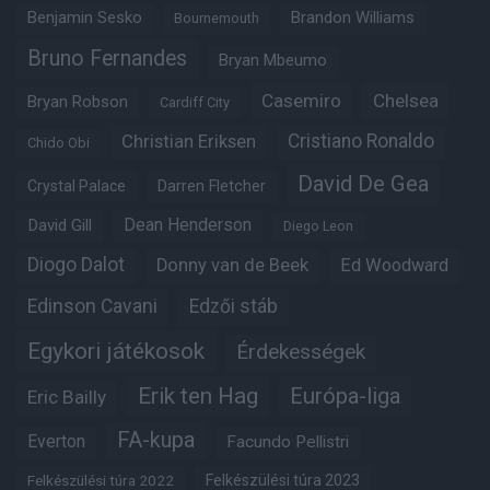
Benjamin Sesko
Brandon Williams
Bournemouth
Bruno Fernandes
Bryan Mbeumo
Casemiro
Chelsea
Bryan Robson
Cardiff City
Christian Eriksen
Cristiano Ronaldo
Chido Obi
David De Gea
Crystal Palace
Darren Fletcher
Dean Henderson
David Gill
Diego Leon
Diogo Dalot
Donny van de Beek
Ed Woodward
Edinson Cavani
Edzői stáb
Egykori játékosok
Érdekességek
Erik ten Hag
Európa-liga
Eric Bailly
FA-kupa
Everton
Facundo Pellistri
Felkészülési túra 2022
Felkészülési túra 2023