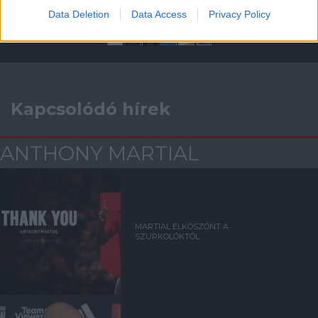
Data Deletion
Data Access
Privacy Policy
Kapcsolódó hírek
ANTHONY MARTIAL
MARTIAL ELKÖSZÖNT A
SZURKOLÓKTÓL