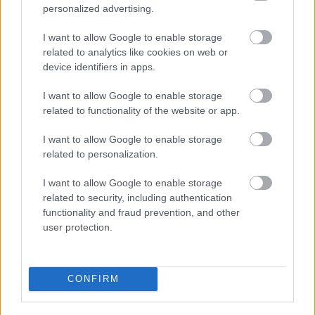
personalized advertising.
Manchester United
I want to allow Google to enable storage
Felkészülési szezon 4. mérkőzés
related to analytics like cookies on web or
Nya Ullevi, Göteborg
device identifiers in apps.
2026-08-08 17:00
I want to allow Google to enable storage
0 nap 17 óra 25 perc 23 másodperc
related to functionality of the website or app.
I want to allow Google to enable storage
Leeds United
vs
Manchester United
2026-08-12 20:30
related to personalization.
AC Milan
vs
Manchester United
2026-08-15 18:00
I want to allow Google to enable storage
related to security, including authentication
ELŐZŐ MÉRKŐZÉSEK
functionality and fraud prevention, and other
user protection.
Támogatás
CONFIRM
Támogasd adományoddal
a ManUtdFanatics.hu működését!