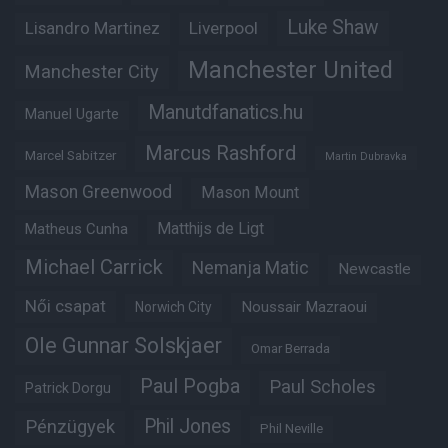
Luke Shaw
Lisandro Martinez
Liverpool
Manchester United
Manchester City
Manutdfanatics.hu
Manuel Ugarte
Marcus Rashford
Marcel Sabitzer
Martin Dubravka
Mason Greenwood
Mason Mount
Matheus Cunha
Matthijs de Ligt
Michael Carrick
Nemanja Matic
Newcastle
Női csapat
Noussair Mazraoui
Norwich City
Ole Gunnar Solskjaer
Omar Berrada
Paul Pogba
Paul Scholes
Patrick Dorgu
Phil Jones
Pénzügyek
Phil Neville