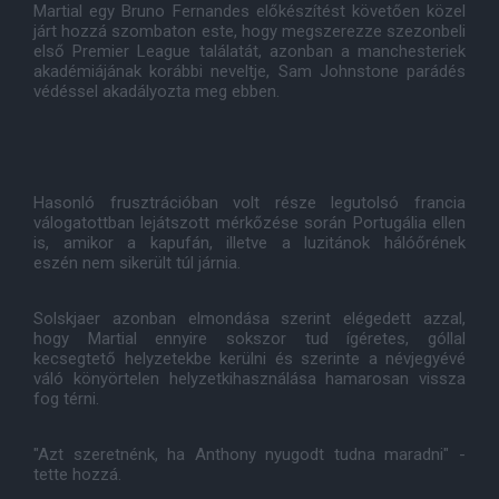
Martial egy Bruno Fernandes előkészítést követően közel
járt hozzá szombaton este, hogy megszerezze szezonbeli
első Premier League találatát, azonban a manchesteriek
akadémiájának korábbi neveltje, Sam Johnstone parádés
védéssel akadályozta meg ebben.
Hasonló frusztrációban volt része legutolsó francia
válogatottban lejátszott mérkőzése során Portugália ellen
is, amikor a kapufán, illetve a luzitánok hálóőrének
eszén nem sikerült túl járnia.
Solskjaer azonban elmondása szerint elégedett azzal,
hogy Martial ennyire sokszor tud ígéretes, góllal
kecsegtető helyzetekbe kerülni és szerinte a névjegyévé
váló könyörtelen helyzetkihasználása hamarosan vissza
fog térni.
"Azt szeretnénk, ha Anthony nyugodt tudna maradni" -
tette hozzá.