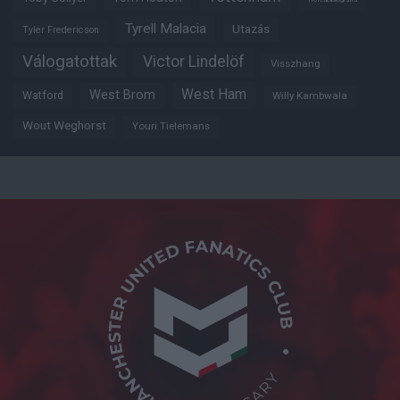
Tyrell Malacia
Utazás
Tyler Fredericson
Válogatottak
Victor Lindelöf
Visszhang
West Ham
West Brom
Watford
Willy Kambwala
Wout Weghorst
Youri Tielemans