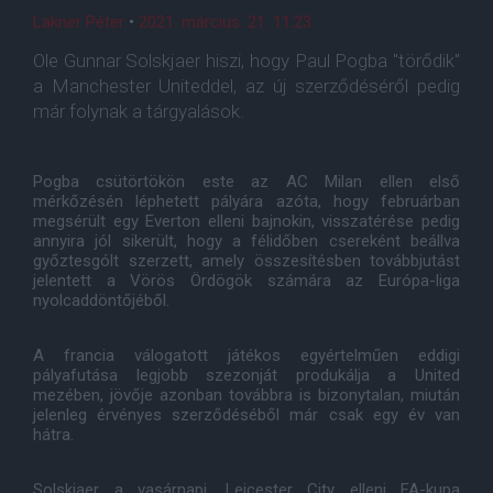
Lakner Péter
•
2021. március. 21. 11:23
Ole Gunnar Solskjaer hiszi, hogy Paul Pogba "törődik"
a Manchester Uniteddel, az új szerződéséről pedig
már folynak a tárgyalások.
Pogba csütörtökön este az AC Milan ellen első
mérkőzésén léphetett pályára azóta, hogy februárban
megsérült egy Everton elleni bajnokin, visszatérése pedig
annyira jól sikerült, hogy a félidőben csereként beállva
győztesgólt szerzett, amely összesítésben továbbjutást
jelentett a Vörös Ördögök számára az Európa-liga
nyolcaddöntőjéből.
A francia válogatott játékos egyértelműen eddigi
pályafutása legjobb szezonját produkálja a United
mezében, jövője azonban továbbra is bizonytalan, miután
jelenleg érvényes szerződéséből már csak egy év van
hátra.
Solskjaer a vasárnapi, Leicester City elleni FA-kupa