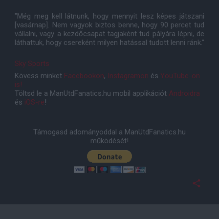
"Még meg kell látnunk, hogy mennyit lesz képes játszani
[vasárnap]. Nem vagyok biztos benne, hogy 90 percet tud
vállalni, vagy a kezdőcsapat tagjaként tud pályára lépni, de
láthattuk, hogy csereként milyen hatással tudott lenni ránk."
Sky Sports
Kövess minket
Facebookon
,
Instagramon
és
YouTube-on
is!
Töltsd le a ManUtdFanatics.hu mobil applikációt
Androidra
és
iOS-re
!
Támogasd adományoddal a ManUtdFanatics.hu
működését!