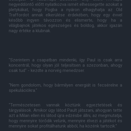
negyeddöntő előtt nyilatkozva ismét elhessegette azokat a
pletykákat, hogy Pogba a nyáron elhagyhatja az Old
Traffordot annak elkerülése érdekében, hogy egy évvel
később ingyen távozzon és elismerte, hogy ha a
világbajnok játékos egészséges és boldog, akkor igazán
nagy értéke a klubnak.
"Szerintem a csapatban mindenki, így Paul is csak arra
koncentrál, hogy olyan jól teljesítsen a szezonban, ahogy
csak tud" - kezdte a norvég menedzser.
"Nem gondolom, hogy bármilyen energiát is fecsérelne a
spekulációkra."
"Természetesen vannak köztünk egyeztetések és
tárgyalások. Amikor úgy látod Pault játszani, ahogyan tette
azt a Milan ellen és látod újra edzésbe állni, az megmutatja,
hogy mennyire törődik velünk, mennyire élvezi a játékot és
mennyire sokat profitálhatunk abból, ha közénk tartozik."