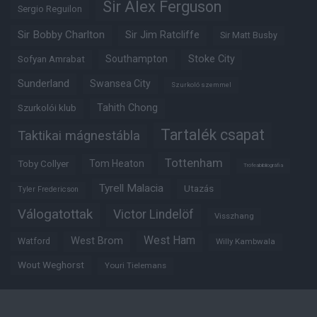
Sir Alex Ferguson
Sergio Reguilon
Sir Bobby Charlton
Sir Jim Ratcliffe
Sir Matt Busby
Southampton
Stoke City
Sofyan Amrabat
Sunderland
Swansea City
Szurkoló szemmel
Tahith Chong
Szurkolói klub
Tartalék csapat
Taktikai mágnestábla
Tottenham
Tom Heaton
Toby Collyer
Trófeabibliográfia
Tyrell Malacia
Utazás
Tyler Fredericson
Válogatottak
Victor Lindelöf
Visszhang
West Ham
West Brom
Watford
Willy Kambwala
Wout Weghorst
Youri Tielemans