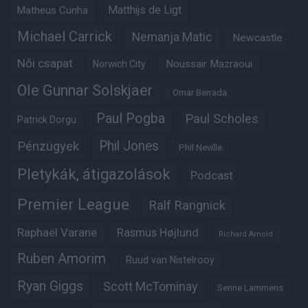
Matheus Cunha
Matthijs de Ligt
Michael Carrick
Nemanja Matic
Newcastle
Női csapat
Noussair Mazraoui
Norwich City
Ole Gunnar Solskjaer
Omar Berrada
Paul Pogba
Paul Scholes
Patrick Dorgu
Phil Jones
Pénzügyek
Phil Neville
Pletykák, átigazolások
Podcast
Premier League
Ralf Rangnick
Raphaël Varane
Rasmus Højlund
Richard Arnold
Ruben Amorim
Ruud van Nistelrooy
Ryan Giggs
Scott McTominay
Senne Lammens