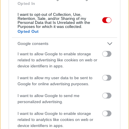
Opted In
AC Milan
vs
Manchester United
2026-08-15 18:00
I want to opt-out of Collection, Use,
Retention, Sale, and/or Sharing of my
ELŐZŐ MÉRKŐZÉSEK
Personal Data that Is Unrelated with the
Purposes for which it was collected.
Opted Out
Támogatás
Google consents
I want to allow Google to enable storage
related to advertising like cookies on web or
Támogasd adományoddal
device identifiers in apps.
a ManUtdFanatics.hu működését!
I want to allow my user data to be sent to
Google for online advertising purposes.
I want to allow Google to send me
personalized advertising.
Kapcsolódó hírek
I want to allow Google to enable storage
related to analytics like cookies on web or
device identifiers in apps.