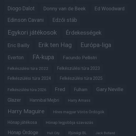
Diogo Dalot
Donny van de Beek
Ed Woodward
Edinson Cavani
Edzői stáb
Egykori játékosok
Érdekességek
Erik ten Hag
Európa-liga
Eric Bailly
FA-kupa
Everton
Facundo Pellistri
Felkészülési túra 2022
Felkészülési túra 2023
Felkészülési túra 2024
Felkészülési túra 2025
Fred
Gary Neville
Fulham
Felkészülési túra 2026
Glazer
Hannibal Mejbri
Harry Amass
Harry Maguire
Híres magyar Vörös Ördögök
Hónap játékosa
Hónap legjobbja szavazás
Hónap Ördöge
Ifjúsági BL
Hull City
Jack Butland