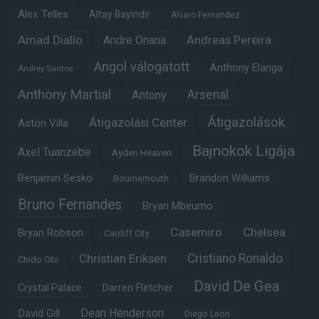
Alex Telles
Altay Bayindir
Alvaro Fernandez
Amad Diallo
Andre Onana
Andreas Pereira
Angol válogatott
Anthony Elanga
Andrey Santos
Anthony Martial
Arsenal
Antony
Átigazolások
Átigazolási Center
Aston Villa
Bajnokok Ligája
Axel Tuanzebe
Ayden Heaven
Benjamin Sesko
Brandon Williams
Bournemouth
Bruno Fernandes
Bryan Mbeumo
Casemiro
Chelsea
Bryan Robson
Cardiff City
Christian Eriksen
Cristiano Ronaldo
Chido Obi
David De Gea
Crystal Palace
Darren Fletcher
Dean Henderson
David Gill
Diego Leon