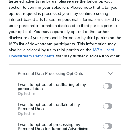
targeted advertising by us, please use the below opt-out
section to confirm your selection. Please note that after your
opt-out request is processed you may continue seeing
interest-based ads based on personal information utilized by
us or personal information disclosed to third parties prior to
your opt-out. You may separately opt-out of the further
disclosure of your personal information by third parties on the
Meccs Center
IAB’s list of downstream participants. This information may
also be disclosed by us to third parties on the
IAB’s List of
Downstream Participants
that may further disclose it to other
third parties.
Paris Saint-Germain
vs
Please note that this website/app uses one or more Google
Personal Data Processing Opt Outs
Manchester United
services and may gather and store information including but
not limited to your visit or usage behaviour. You may click to
I want to opt-out of the Sharing of my
Felkészülési szezon 4. mérkőzés
personal data.
grant or deny consent to Google and its third-party tags to
Nya Ullevi, Göteborg
Opted In
use your data for below specified purposes in below Google
2026-08-08 17:00
consent section.
I want to opt-out of the Sale of my
Personal Data.
0 nap 13 óra 27 perc 25 másodperc
Opted In
I want to opt-out of processing my
Leeds United
vs
Manchester United
2026-08-12 20:30
Personal Data for Targeted Advertising.