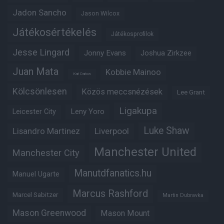
Jadon Sancho
Jason Wilcox
Játékosértékelés
Játékosprofilok
Jesse Lingard
Jonny Evans
Joshua Zirkzee
Juan Mata
Kobbie Mainoo
Karl Darlow
Kölcsönlesen
Közös meccsnézések
Lee Grant
Ligakupa
Leny Yoro
Leicester City
Luke Shaw
Lisandro Martinez
Liverpool
Manchester United
Manchester City
Manutdfanatics.hu
Manuel Ugarte
Marcus Rashford
Marcel Sabitzer
Martin Dubravka
Mason Greenwood
Mason Mount