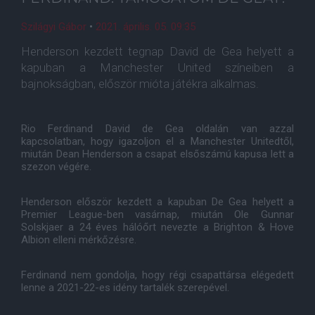
Szilágyi Gábor
•
2021. április. 05. 09:35
Henderson kezdett tegnap David de Gea helyett a
kapuban a Manchester United színeiben a
bajnokságban, először mióta játékra alkalmas.
Rio Ferdinand David de Gea oldalán van azzal
kapcsolatban, hogy igazoljon el a Manchester Unitedtől,
miután Dean Henderson a csapat elsőszámú kapusa lett a
szezon végére.
Henderson először kezdett a kapuban De Gea helyett a
Premier League-ben vasárnap, miután Ole Gunnar
Solskjaer a 24 éves hálóőrt nevezte a Brighton & Hove
Albion elleni mérkőzésre.
Ferdinand nem gondolja, hogy régi csapattársa elégedett
lenne a 2021-22-es idény tartalék szerepével.