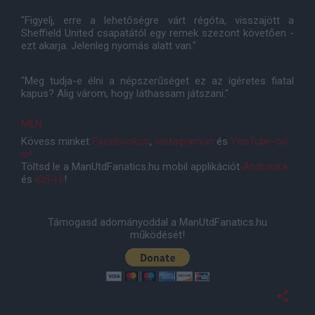
"Figyelj, erre a lehetőségre várt régóta, visszajött a
Sheffield United csapatától egy remek szezont követően -
ezt akarja. Jelenleg nyomás alatt van."
"Meg tudja-e élni a népszerűséget ez az ígéretes fiatal
kapus? Alig várom, hogy láthassam játszani."
MEN
Kövess minket
Facebookon
,
Instagramon
és
YouTube-on
is!
Töltsd le a ManUtdFanatics.hu mobil applikációt
Androidra
és
iOS-re
!
Támogasd adományoddal a ManUtdFanatics.hu
működését!