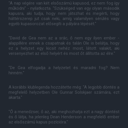
"A nap végére van két elsőszámú kapusod, ez nem fog így
működni" - nyilatkozta. "Szükséged van egy olyan második
kapusra, aki tudja, hogy nem játszhat és megérti, hogy
háttérszerep jut csak neki, amíg valamilyen sérülés vagy
egyéb kupasorozat elősegíti a pályára lépését."
"David de Gea nem az a srác, ő nem egy ilyen ember -
alappillére ennek a csapatnak és talán Ole is belátja, hogy
ez a helyzet egy kicsit nehéz most, látott valakit, aki
versenyezhet az első helyért és most őt állította az élre."
"De Gea elfogadja a helyzetet és maradni fog? Nem
hinném."
A korábbi klublegenda hozzátette még: "A legjobb döntés a
megfelelő helyzetben Ole Gunnar Solskjaer számára, ezt
akarta."
"Ő a menedzser, ő az, aki meghozhatja ezt a nagy döntést
és ő látja, ha jelenleg Dean Henderson a megfelelő ember
az elsőszámú kapus pozícióra."