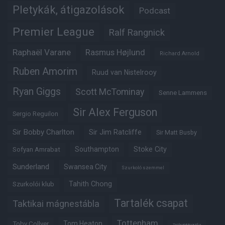
Pletykák, átigazolások
Podcast
Premier League
Ralf Rangnick
Raphaël Varane
Rasmus Højlund
Richard Arnold
Ruben Amorim
Ruud van Nistelrooy
Ryan Giggs
Scott McTominay
Senne Lammens
Sir Alex Ferguson
Sergio Reguilon
Sir Bobby Charlton
Sir Jim Ratcliffe
Sir Matt Busby
Southampton
Stoke City
Sofyan Amrabat
Sunderland
Swansea City
Szurkoló szemmel
Tahith Chong
Szurkolói klub
Tartalék csapat
Taktikai mágnestábla
Tottenham
Tom Heaton
Toby Collyer
Trófeabibliográfia