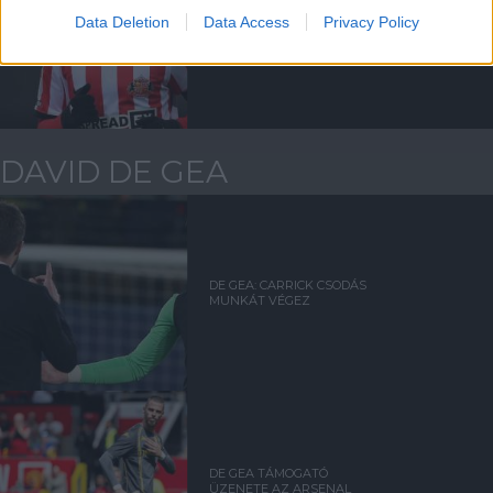
KÖLCSÖNJÁTÉKOS SZEMLE:
Data Deletion
Data Access
Privacy Policy
AMAD A KÖZÉPPONTBAN A
DERBIN
DAVID DE GEA
DE GEA: CARRICK CSODÁS
MUNKÁT VÉGEZ
DE GEA TÁMOGATÓ
ÜZENETE AZ ARSENAL