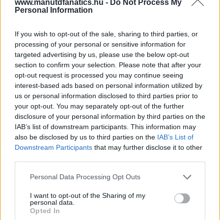
www.manutdfanatics.hu -
Do Not Process My
Personal Information
Paris Saint-Germain
vs
If you wish to opt-out of the sale, sharing to third parties, or
processing of your personal or sensitive information for
Manchester United
targeted advertising by us, please use the below opt-out
section to confirm your selection. Please note that after your
Felkészülési szezon 4. mérkőzés
opt-out request is processed you may continue seeing
Nya Ullevi, Göteborg
interest-based ads based on personal information utilized by
2026-08-08 17:00
us or personal information disclosed to third parties prior to
your opt-out. You may separately opt-out of the further
disclosure of your personal information by third parties on the
IAB’s list of downstream participants. This information may
Leeds United
vs
Manchester United
2026-08-12 20:30
also be disclosed by us to third parties on the
IAB’s List of
Downstream Participants
that may further disclose it to other
AC Milan
vs
Manchester United
2026-08-15 18:00
third parties.
ELŐZŐ MÉRKŐZÉSEK
Please note that this website/app uses one or more Google
Personal Data Processing Opt Outs
services and may gather and store information including but
not limited to your visit or usage behaviour. You may click to
I want to opt-out of the Sharing of my
personal data.
Támogatás
grant or deny consent to Google and its third-party tags to
Opted In
use your data for below specified purposes in below Google