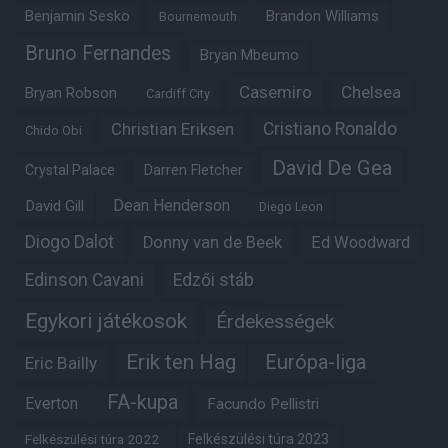
Benjamin Sesko
Brandon Williams
Bournemouth
Bruno Fernandes
Bryan Mbeumo
Casemiro
Chelsea
Bryan Robson
Cardiff City
Christian Eriksen
Cristiano Ronaldo
Chido Obi
David De Gea
Crystal Palace
Darren Fletcher
Dean Henderson
David Gill
Diego Leon
Diogo Dalot
Donny van de Beek
Ed Woodward
Edinson Cavani
Edzői stáb
Egykori játékosok
Érdekességek
Erik ten Hag
Európa-liga
Eric Bailly
FA-kupa
Everton
Facundo Pellistri
Felkészülési túra 2022
Felkészülési túra 2023