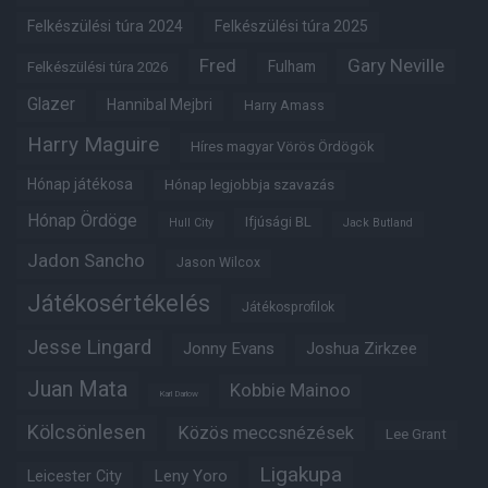
Felkészülési túra 2024
Felkészülési túra 2025
Fred
Gary Neville
Fulham
Felkészülési túra 2026
Glazer
Hannibal Mejbri
Harry Amass
Harry Maguire
Híres magyar Vörös Ördögök
Hónap játékosa
Hónap legjobbja szavazás
Hónap Ördöge
Ifjúsági BL
Hull City
Jack Butland
Jadon Sancho
Jason Wilcox
Játékosértékelés
Játékosprofilok
Jesse Lingard
Jonny Evans
Joshua Zirkzee
Juan Mata
Kobbie Mainoo
Karl Darlow
Kölcsönlesen
Közös meccsnézések
Lee Grant
Ligakupa
Leny Yoro
Leicester City