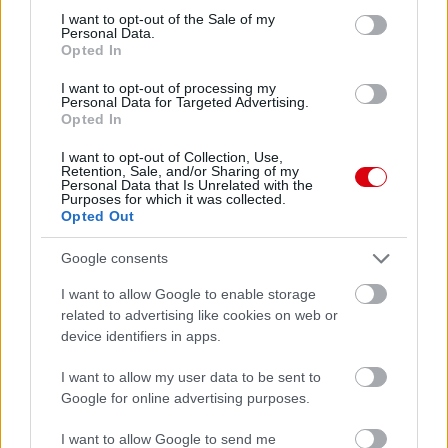
consent section.
I want to opt-out of the Sale of my
Personal Data.
Támogasd adományoddal
Opted In
a ManUtdFanatics.hu működését!
I want to opt-out of processing my
Personal Data for Targeted Advertising.
Opted In
I want to opt-out of Collection, Use,
Retention, Sale, and/or Sharing of my
Personal Data that Is Unrelated with the
Purposes for which it was collected.
Kapcsolódó hírek
Opted Out
Google consents
DEAN HENDERSON
I want to allow Google to enable storage
related to advertising like cookies on web or
device identifiers in apps.
I want to allow my user data to be sent to
HIVATALOS: HENDERSON
Google for online advertising purposes.
ELHAGYJA A UNITEDET
I want to allow Google to send me