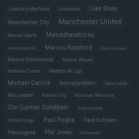
Luke Shaw
Lisandro Martinez
Liverpool
Manchester United
Manchester City
Manutdfanatics.hu
Manuel Ugarte
Marcus Rashford
Marcel Sabitzer
Martin Dubravka
Mason Greenwood
Mason Mount
Matheus Cunha
Matthijs de Ligt
Michael Carrick
Nemanja Matic
Newcastle
Női csapat
Noussair Mazraoui
Norwich City
Ole Gunnar Solskjaer
Omar Berrada
Paul Pogba
Paul Scholes
Patrick Dorgu
Phil Jones
Pénzügyek
Phil Neville