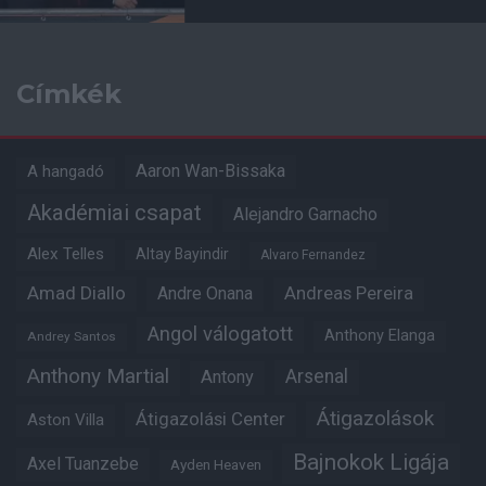
Címkék
Aaron Wan-Bissaka
A hangadó
Akadémiai csapat
Alejandro Garnacho
Alex Telles
Altay Bayindir
Alvaro Fernandez
Amad Diallo
Andre Onana
Andreas Pereira
Angol válogatott
Anthony Elanga
Andrey Santos
Anthony Martial
Arsenal
Antony
Átigazolások
Átigazolási Center
Aston Villa
Bajnokok Ligája
Axel Tuanzebe
Ayden Heaven