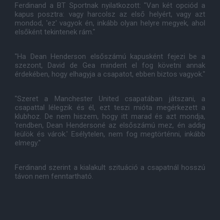
Ferdinand a BT Sportnak nyilatkozott: "Van két opciód a
kapus posztra: vagy harcolsz az első helyért, vagy azt
mondod, 'ez' vagyok én, inkább olyan helyre megyek, ahol
elsőként tekintenek rám."
"Ha Dean Henderson elsőszámú kapusként fejezi be a
szezont, David de Gea mindent el fog követni annak
érdekében, hogy elhagyja a csapatot, ebben biztos vagyok."
"Szeret a Manchester United csapatában játszani, a
csapattal lélegzik és él, ezt teszi mióta megérkezett a
klubhoz. De nem hiszem, hogy itt marad és azt mondja,
'rendben, Dean Hendersoné az elsőszámú mez, én addig
leülök és várok.' Esélytelen, nem fog megtörténni, inkább
elmegy."
Ferdinand szerint a kialakult szituáció a csapatnál hosszú
távon nem fenntartható.