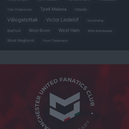
Tyrell Malacia
Utazás
Tyler Fredericson
Válogatottak
Victor Lindelöf
Visszhang
West Ham
West Brom
Watford
Willy Kambwala
Wout Weghorst
Youri Tielemans