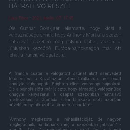
HÁTRALÉVŐ RÉSZÉT
Házi Tibor
•
2021. április. 07. 17:45
Ole Gunnar Solskjaer elismerte, hogy kicsi a
valószínűsége annak, hogy Anthony Martial a szezon
hátralévő részében még pályára léphet, viszont a
júniusban kezdődő Európa-bajnokságon már ott
lehet a francia válogatottal.
A francia csatár a válogatott szünet alatt szenvedett
térdsérülést a Kazahsztán elleni találkozón, ami miatt
kihagyta klubcsapata Brighton elleni vasárnapi bajnokiját.
Ole a bajnoki előtt már jelezte, hogy támadója valószínűleg
kihagyni kényszerül a csapat szezonban hátralévő
mérkőzéseit, a Granada elleni találkozó előtt azonban
bővebben nyilatkozott a támadó állapotáról.
"Anthony megkezdte a rehabilitációját, de nagyon
meglepődnék, ha látnánk még a szezonban játszani" -
mondta Ole. "Természetesen eltökélt és a lehető