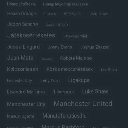
Hónap játékosa
Hónap legjobbja szavazás
Hónap Ördöge
Ifjúsági BL
Hull City
Jack Butland
Jadon Sancho
Jason Wilcox
Játékosértékelés
Játékosprofilok
Jesse Lingard
Jonny Evans
Joshua Zirkzee
Juan Mata
Kobbie Mainoo
Karl Darlow
Kölcsönlesen
Közös meccsnézések
Lee Grant
Ligakupa
Leny Yoro
Leicester City
Luke Shaw
Lisandro Martinez
Liverpool
Manchester United
Manchester City
Manutdfanatics.hu
Manuel Ugarte
Marcus Rashford
Marcel Sabitzer