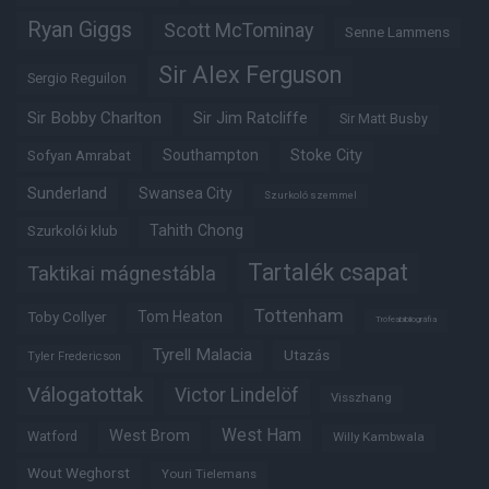
Ryan Giggs
Scott McTominay
Senne Lammens
Sir Alex Ferguson
Sergio Reguilon
Sir Bobby Charlton
Sir Jim Ratcliffe
Sir Matt Busby
Southampton
Stoke City
Sofyan Amrabat
Sunderland
Swansea City
Szurkoló szemmel
Tahith Chong
Szurkolói klub
Tartalék csapat
Taktikai mágnestábla
Tottenham
Tom Heaton
Toby Collyer
Trófeabibliográfia
Tyrell Malacia
Utazás
Tyler Fredericson
Válogatottak
Victor Lindelöf
Visszhang
West Ham
West Brom
Watford
Willy Kambwala
Wout Weghorst
Youri Tielemans