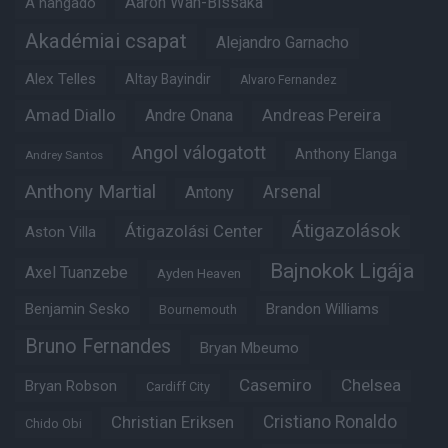
Aaron Wan-Bissaka
A hangadó
Akadémiai csapat
Alejandro Garnacho
Alex Telles
Altay Bayindir
Alvaro Fernandez
Amad Diallo
Andre Onana
Andreas Pereira
Angol válogatott
Anthony Elanga
Andrey Santos
Anthony Martial
Arsenal
Antony
Átigazolások
Átigazolási Center
Aston Villa
Bajnokok Ligája
Axel Tuanzebe
Ayden Heaven
Benjamin Sesko
Brandon Williams
Bournemouth
Bruno Fernandes
Bryan Mbeumo
Casemiro
Chelsea
Bryan Robson
Cardiff City
Christian Eriksen
Cristiano Ronaldo
Chido Obi