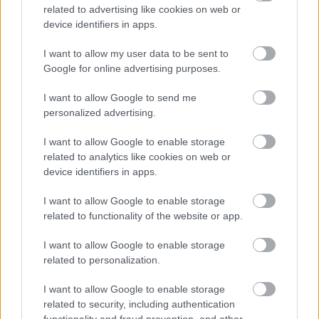
related to advertising like cookies on web or
Leeds United
vs
Manchester United
2026-08-12 20:30
device identifiers in apps.
AC Milan
vs
Manchester United
2026-08-15 18:00
I want to allow my user data to be sent to
Google for online advertising purposes.
ELŐZŐ MÉRKŐZÉSEK
I want to allow Google to send me
personalized advertising.
Támogatás
I want to allow Google to enable storage
related to analytics like cookies on web or
Támogasd adományoddal
device identifiers in apps.
a ManUtdFanatics.hu működését!
I want to allow Google to enable storage
related to functionality of the website or app.
I want to allow Google to enable storage
related to personalization.
I want to allow Google to enable storage
Kapcsolódó hírek
related to security, including authentication
functionality and fraud prevention, and other