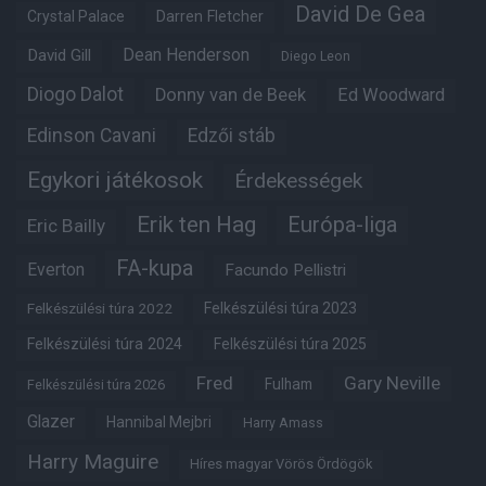
David De Gea
Crystal Palace
Darren Fletcher
Dean Henderson
David Gill
Diego Leon
Diogo Dalot
Donny van de Beek
Ed Woodward
Edinson Cavani
Edzői stáb
Egykori játékosok
Érdekességek
Erik ten Hag
Európa-liga
Eric Bailly
FA-kupa
Everton
Facundo Pellistri
Felkészülési túra 2022
Felkészülési túra 2023
Felkészülési túra 2024
Felkészülési túra 2025
Fred
Gary Neville
Fulham
Felkészülési túra 2026
Glazer
Hannibal Mejbri
Harry Amass
Harry Maguire
Híres magyar Vörös Ördögök