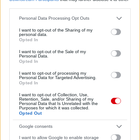
third parties.
Please note that this website/app uses one or more Google
Personal Data Processing Opt Outs
services and may gather and store information including but
not limited to your visit or usage behaviour. You may click to
I want to opt-out of the Sharing of my
personal data.
grant or deny consent to Google and its third-party tags to
Opted In
use your data for below specified purposes in below Google
consent section.
I want to opt-out of the Sale of my
Meccs Center
Personal Data.
Opted In
I want to opt-out of processing my
Paris Saint-Germain
vs
Personal Data for Targeted Advertising.
Opted In
Manchester United
I want to opt-out of Collection, Use,
Retention, Sale, and/or Sharing of my
Felkészülési szezon 4. mérkőzés
Personal Data that Is Unrelated with the
Nya Ullevi, Göteborg
Purposes for which it was collected.
2026-08-08 17:00
Opted Out
Google consents
1 nap 4 óra 15 perc 35 másodperc
I want to allow Google to enable storage