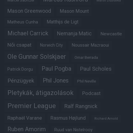
Martin Dubravka
Mason Greenwood
Mason Mount
Matheus Cunha
Matthijs de Ligt
Michael Carrick
Nemanja Matic
Newcastle
Női csapat
Noussair Mazraoui
Norwich City
Ole Gunnar Solskjaer
Omar Berrada
Paul Pogba
Paul Scholes
Patrick Dorgu
Phil Jones
Pénzügyek
Phil Neville
Pletykák, átigazolások
Podcast
Premier League
Ralf Rangnick
Raphaël Varane
Rasmus Højlund
Richard Arnold
Ruben Amorim
Ruud van Nistelrooy