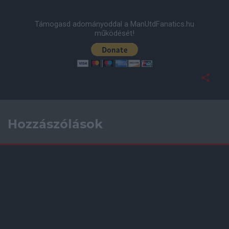
Támogasd adományoddal a ManUtdFanatics.hu
működését!
Hozzászólások