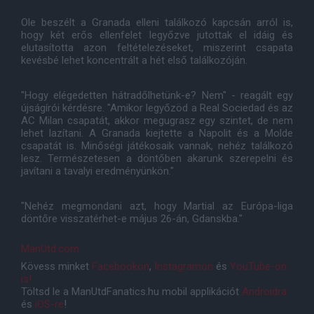
Ole beszélt a Granada elleni találkozó kapcsán arról is,
hogy két erős ellenfelet legyőzve jutottak el idáig és
elutasította azon feltételezéseket, miszerint csapata
kevésbé lehet koncentrált a hét első találkozóján.
"Hogy elégedetten hátradőlhetünk-e? Nem" - reagált egy
újságírói kérdésre. "Amikor legyőzöd a Real Sociedad és az
AC Milan csapatát, akkor megugrasz egy szintet, de nem
lehet lazítani. A Granada kiejtette a Napolit és a Molde
csapatát is. Minőségi játékosaik vannak, nehéz találkozó
lesz. Természetesen a döntőben akarunk szerepelni és
javítani a tavalyi eredményünkön."
"Nehéz megmondani azt, hogy Martial az Európa-liga
döntőre visszatérhet-e május 26-án, Gdanskba."
ManUtd.com
Kövess minket
Facebookon
,
Instagramon
és
YouTube-on
is!
Töltsd le a ManUtdFanatics.hu mobil applikációt
Androidra
és
iOS-re
!