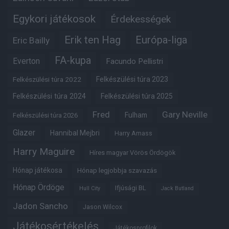
Egykori játékosok
Érdekességek
Erik ten Hag
Európa-liga
Eric Bailly
FA-kupa
Everton
Facundo Pellistri
Felkészülési túra 2022
Felkészülési túra 2023
Felkészülési túra 2024
Felkészülési túra 2025
Fred
Gary Neville
Fulham
Felkészülési túra 2026
Glazer
Hannibal Mejbri
Harry Amass
Harry Maguire
Híres magyar Vörös Ördögök
Hónap játékosa
Hónap legjobbja szavazás
Hónap Ördöge
Ifjúsági BL
Hull City
Jack Butland
Jadon Sancho
Jason Wilcox
Játékosértékelés
Játékosprofilok