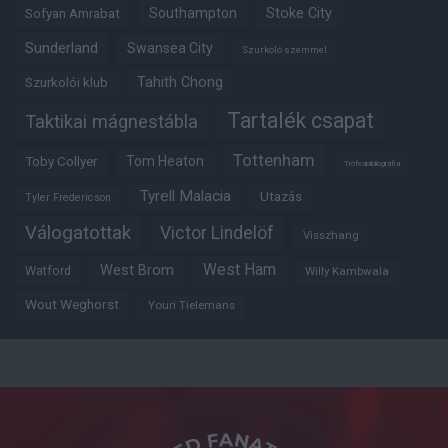
Southampton
Stoke City
Sofyan Amrabat
Sunderland
Swansea City
Szurkoló szemmel
Tahith Chong
Szurkolói klub
Tartalék csapat
Taktikai mágnestábla
Tottenham
Tom Heaton
Toby Collyer
Trófeabibliográfia
Tyrell Malacia
Utazás
Tyler Fredericson
Válogatottak
Victor Lindelöf
Visszhang
West Ham
West Brom
Watford
Willy Kambwala
Wout Weghorst
Youri Tielemans