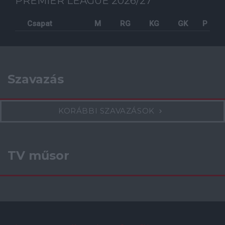
PREMIER LEAGUE 2026/27
Csapat
M
RG
KG
GK
P
Szavazás
KORÁBBI SZAVAZÁSOK
TV műsor