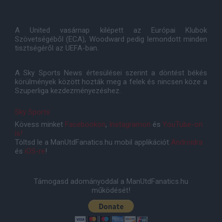
A United vasárnap kilépett az Európai Klubok
Szövetségéből (ECA), Woodward pedig lemondott minden
tisztségéről az UEFA-ban.
A Sky Sports News értesülései szerint a döntést békés
körülmények között hozták meg a felek és nincsen köze a
Szuperliga kezdezményezéshez.
Sky Sports
Kövess minket
Facebookon
,
Instagramon
és
YouTube-on
is!
Töltsd le a ManUtdFanatics.hu mobil applikációt
Androidra
és
iOS-re
!
Támogasd adományoddal a ManUtdFanatics.hu
működését!