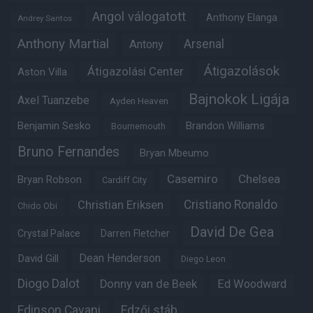
Angol válogatott
Anthony Elanga
Andrey Santos
Anthony Martial
Arsenal
Antony
Átigazolások
Átigazolási Center
Aston Villa
Bajnokok Ligája
Axel Tuanzebe
Ayden Heaven
Benjamin Sesko
Brandon Williams
Bournemouth
Bruno Fernandes
Bryan Mbeumo
Casemiro
Chelsea
Bryan Robson
Cardiff City
Christian Eriksen
Cristiano Ronaldo
Chido Obi
David De Gea
Crystal Palace
Darren Fletcher
Dean Henderson
David Gill
Diego Leon
Diogo Dalot
Donny van de Beek
Ed Woodward
Edinson Cavani
Edzői stáb