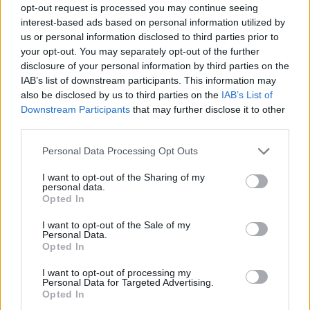
opt-out request is processed you may continue seeing
interest-based ads based on personal information utilized by
Meccs Center
us or personal information disclosed to third parties prior to
your opt-out. You may separately opt-out of the further
disclosure of your personal information by third parties on the
IAB’s list of downstream participants. This information may
Paris Saint-Germain
vs
also be disclosed by us to third parties on the
IAB’s List of
Manchester United
Downstream Participants
that may further disclose it to other
third parties.
Felkészülési szezon 4. mérkőzés
Please note that this website/app uses one or more Google
Nya Ullevi, Göteborg
Personal Data Processing Opt Outs
2026-08-08 17:00
services and may gather and store information including but
not limited to your visit or usage behaviour. You may click to
I want to opt-out of the Sharing of my
personal data.
grant or deny consent to Google and its third-party tags to
0 nap 2 óra 31 perc 38 másodperc
Opted In
use your data for below specified purposes in below Google
consent section.
I want to opt-out of the Sale of my
Leeds United
vs
Manchester United
2026-08-12 20:30
Personal Data.
Opted In
AC Milan
vs
Manchester United
2026-08-15 18:00
I want to opt-out of processing my
Personal Data for Targeted Advertising.
ELŐZŐ MÉRKŐZÉSEK
Opted In