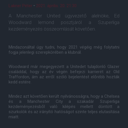
Lakner Péter
•
2021. április. 20. 21:30
A Manchester United ügyvezető alelnöke, Ed
Woodward lemond posztjáról a Szuperliga
kezdeményezés összeomlását követően.
Mindazonáltal úgy tudni, hogy 2021 végéig még folytatni
fogja jelenlegi szerepkörében a klubnál.
Woodward már megegyezett a Unitedet tulajdonló Glazer
családdal, hogy az év végén befejezi karrierét az Old
Traffordon, ám az erről szóló bejelentést előrébb hozták
kedd estére.
Mindez azt követően került nyilvánosságra, hogy a Chelsea
és a Manchester City a szakadár Szuperliga
kezdeményezésből való kilépés mellett döntött a
szurkolók és az irányító hatóságot szinte teljes elutasítása
miatt.