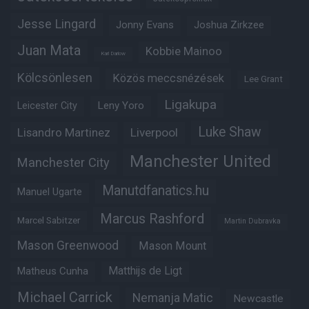
Jesse Lingard
Jonny Evans
Joshua Zirkzee
Juan Mata
Kobbie Mainoo
Karl Darlow
Kölcsönlesen
Közös meccsnézések
Lee Grant
Ligakupa
Leny Yoro
Leicester City
Luke Shaw
Lisandro Martinez
Liverpool
Manchester United
Manchester City
Manutdfanatics.hu
Manuel Ugarte
Marcus Rashford
Marcel Sabitzer
Martin Dubravka
Mason Greenwood
Mason Mount
Matheus Cunha
Matthijs de Ligt
Michael Carrick
Nemanja Matic
Newcastle