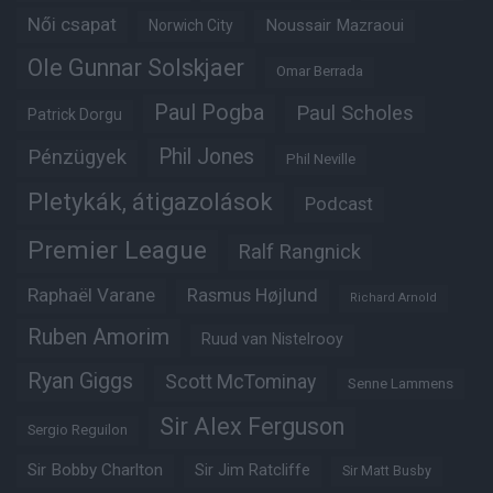
Női csapat
Noussair Mazraoui
Norwich City
Ole Gunnar Solskjaer
Omar Berrada
Paul Pogba
Paul Scholes
Patrick Dorgu
Phil Jones
Pénzügyek
Phil Neville
Pletykák, átigazolások
Podcast
Premier League
Ralf Rangnick
Raphaël Varane
Rasmus Højlund
Richard Arnold
Ruben Amorim
Ruud van Nistelrooy
Ryan Giggs
Scott McTominay
Senne Lammens
Sir Alex Ferguson
Sergio Reguilon
Sir Bobby Charlton
Sir Jim Ratcliffe
Sir Matt Busby