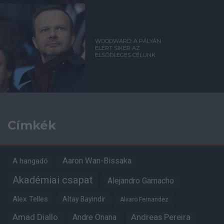
WOODWARD: A PÁLYÁN
ELÉRT SIKER AZ
ELSŐDLEGES CÉLUNK
Címkék
Aaron Wan-Bissaka
A hangadó
Akadémiai csapat
Alejandro Garnacho
Alex Telles
Altay Bayindir
Alvaro Fernandez
Amad Diallo
Andre Onana
Andreas Pereira