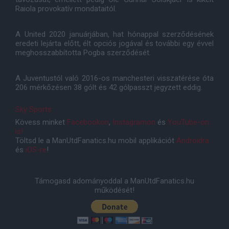
Raiola provokatív mondataitól.
A United 2020 januárjában, hat hónappal szerződésének
eredeti lejárta előtt, élt opciós jogával és további egy évvel
meghosszabbította Pogba szerződését.
A Juventustól való 2016-os manchesteri visszatérése óta
206 mérkőzésen 38 gólt és 42 gólpasszt jegyzett eddig.
Sky Sports
Kövess minket
Facebookon
,
Instagramon
és
YouTube-on
is!
Töltsd le a ManUtdFanatics.hu mobil applikációt
Androidra
és
iOS-re
!
Támogasd adományoddal a ManUtdFanatics.hu
működését!