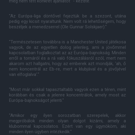
még nem tett konkrét ajánlatot" - kezdte.
"Az Európa-liga döntővel fejeztük be a szezont, utána
pedig egy kicsit nyaraltunk. Nem volt rá lehetőségem, hogy
beszéljek a menedzserrel (Ole Gunnar Solskjaer)."
"Természetesen továbbra is a Manchester United játékosa
vagyok, de az egyetlen dolog jelenleg, ami a jövőmmel
kapcsolatban foglalkoztat az az Európa-bajnokság. Minden
erről a tornáról és a rá való fókuszálásról szól, mert nem
akarom azt hallgatni, hogy az emberek azt mondják, 'ah, ő
nem koncentrál az Eb-re, mert a klubjával és a jövőjével
van elfoglalva'."
"Most már sokkal tapasztaltabb vagyok ezen a téren, mint
korábban és csak a jelenre koncentrálok, amely most az
Európa-bajnokságot jelenti."
"Amikor egy ilyen sorozatban szerepelek, akkor
megpróbálok minden olyan dolgot kizárni, amely a
klubommal kapcsolatos. Ezért van egy ügynököm, aki
minden ilyen ügyben intézkedik."