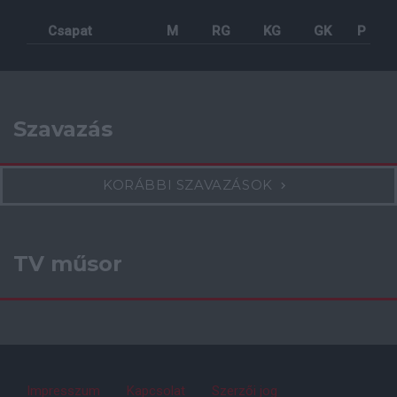
Csapat
M
RG
KG
GK
P
Szavazás
KORÁBBI SZAVAZÁSOK
TV műsor
Impresszum
Kapcsolat
Szerzői jog