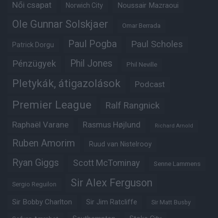
Női csapat
Noussair Mazraoui
Norwich City
Ole Gunnar Solskjaer
Omar Berrada
Paul Pogba
Paul Scholes
Patrick Dorgu
Phil Jones
Pénzügyek
Phil Neville
Pletykák, átigazolások
Podcast
Premier League
Ralf Rangnick
Raphaël Varane
Rasmus Højlund
Richard Arnold
Ruben Amorim
Ruud van Nistelrooy
Ryan Giggs
Scott McTominay
Senne Lammens
Sir Alex Ferguson
Sergio Reguilon
Sir Bobby Charlton
Sir Jim Ratcliffe
Sir Matt Busby