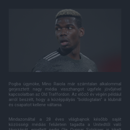
Pogba ügynöke, Mino Raiola már számtalan alkalommal
gerjesztett nagy média visszhangot ügyfele jövőjével
kapcsolatban az Old Traffordon. Az előző év végén például
arról beszélt, hogy a középpályás "boldogtalan" a klubnál
és csapatot kellene váltania.
Mindazonáltal a 28 éves világbajnok később saját
közösségi médiás felületein tagadta a Unitedtől való
távozását, emellett pedig Ole Gunnar Solskjaer is kikelt