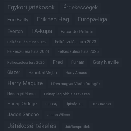
Egykori játékosok
Érdekességek
Erik ten Hag
Európa-liga
Eric Bailly
FA-kupa
Everton
Facundo Pellistri
Felkészülési túra 2022
Felkészülési túra 2023
Felkészülési túra 2024
Felkészülési túra 2025
Fred
Gary Neville
Fulham
Felkészülési túra 2026
Glazer
Hannibal Mejbri
Harry Amass
Harry Maguire
Híres magyar Vörös Ördögök
Hónap játékosa
Hónap legjobbja szavazás
Hónap Ördöge
Ifjúsági BL
Hull City
Jack Butland
Jadon Sancho
Jason Wilcox
Játékosértékelés
Játékosprofilok