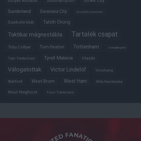
Southampton
Stoke City
Sofyan Amrabat
Sunderland
Swansea City
Szurkoló szemmel
Tahith Chong
Szurkolói klub
Tartalék csapat
Taktikai mágnestábla
Tottenham
Tom Heaton
Toby Collyer
Trófeabibliográfia
Tyrell Malacia
Utazás
Tyler Fredericson
Válogatottak
Victor Lindelöf
Visszhang
West Ham
West Brom
Watford
Willy Kambwala
Wout Weghorst
Youri Tielemans