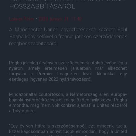
HOSSZABBÍTÁSÁRÓL
Lakner Péter
•
2021. június. 11. 11:40
A Manchester United egyeztetésekbe kezdett Paul
Pogba képviselőivel a francia játékos szerződésének
meghosszabbításáról.
Pogba jelenleg érvényes szerződésének utolsó évébe lép a
nyáron, amely értelmében januárban már elkezdhet
tárgyalni a Premier League-en kívüli klubokkal egy
esetleges ingyenes 2022 nyári távozásról.
Mindazonáltal csütörtökön, a Németország elleni európa-
bajnoki nyitómérkőzésüket megelőzően nyilatkozva Pogba
elmondta, még "nem volt konkrét ajánlat" a United részéről
a folytatásra.
"Egy év van hátra a szerződésemből, ezt mindenki tudja.
Ezzel kapcsolatban annyit tudok elmondani, hogy a United