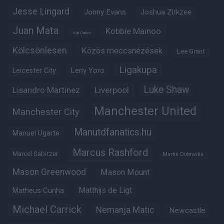
Jesse Lingard
Jonny Evans
Joshua Zirkzee
Juan Mata
Kobbie Mainoo
Karl Darlow
Kölcsönlesen
Közös meccsnézések
Lee Grant
Ligakupa
Leny Yoro
Leicester City
Luke Shaw
Lisandro Martinez
Liverpool
Manchester United
Manchester City
Manutdfanatics.hu
Manuel Ugarte
Marcus Rashford
Marcel Sabitzer
Martin Dubravka
Mason Greenwood
Mason Mount
Matheus Cunha
Matthijs de Ligt
Michael Carrick
Nemanja Matic
Newcastle