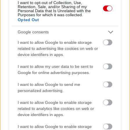
I want to opt-out of Collection, Use,
Retention, Sale, and/or Sharing of my
Meccs Center
Personal Data that Is Unrelated with the
Purposes for which it was collected.
Opted Out
Paris Saint-Germain
vs
Google consents
Manchester United
I want to allow Google to enable storage
related to advertising like cookies on web or
Felkészülési szezon 4. mérkőzés
device identifiers in apps.
Nya Ullevi, Göteborg
2026-08-08 17:00
I want to allow my user data to be sent to
Google for online advertising purposes.
0 nap 13 óra 5 perc 6 másodperc
I want to allow Google to send me
personalized advertising.
Leeds United
vs
Manchester United
2026-08-12 20:30
I want to allow Google to enable storage
AC Milan
vs
Manchester United
2026-08-15 18:00
related to analytics like cookies on web or
device identifiers in apps.
ELŐZŐ MÉRKŐZÉSEK
I want to allow Google to enable storage