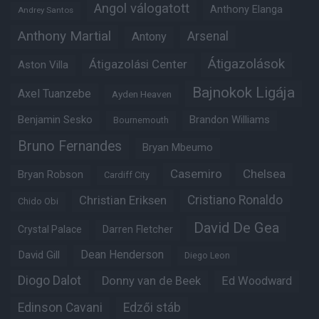
Angol válogatott
Anthony Elanga
Andrey Santos
Anthony Martial
Arsenal
Antony
Átigazolások
Átigazolási Center
Aston Villa
Bajnokok Ligája
Axel Tuanzebe
Ayden Heaven
Benjamin Sesko
Brandon Williams
Bournemouth
Bruno Fernandes
Bryan Mbeumo
Casemiro
Chelsea
Bryan Robson
Cardiff City
Christian Eriksen
Cristiano Ronaldo
Chido Obi
David De Gea
Crystal Palace
Darren Fletcher
Dean Henderson
David Gill
Diego Leon
Diogo Dalot
Donny van de Beek
Ed Woodward
Edinson Cavani
Edzői stáb