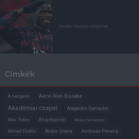
POGBA TÁVOZNI SZERETNE
Címkék
Aaron Wan-Bissaka
A hangadó
Akadémiai csapat
Alejandro Garnacho
Alex Telles
Altay Bayindir
Alvaro Fernandez
Amad Diallo
Andre Onana
Andreas Pereira