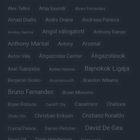
Alex Telles
Altay Bayindir
Alvaro Fernandez
Amad Diallo
Andre Onana
Andreas Pereira
Angol válogatott
Anthony Elanga
Andrey Santos
Anthony Martial
Arsenal
Antony
Átigazolások
Átigazolási Center
Aston Villa
Bajnokok Ligája
Axel Tuanzebe
Ayden Heaven
Benjamin Sesko
Brandon Williams
Bournemouth
Bruno Fernandes
Bryan Mbeumo
Casemiro
Chelsea
Bryan Robson
Cardiff City
Christian Eriksen
Cristiano Ronaldo
Chido Obi
David De Gea
Crystal Palace
Darren Fletcher
Dean Henderson
David Gill
Diego Leon