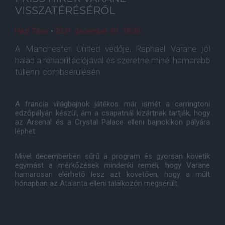
VISSZATÉRÉSÉRŐL
Házi Tibor
•
2021. december. 01. 18:00
A Manchester United védője, Raphael Varane jól
halad a rehabilitációjával és szeretne minél hamarabb
túllenni combsérülésén.
A francia világbajnok játékos már ismét a carringtoni
edzőpályán készül, ám a csapatnál kizártnak tartják, hogy
az Arsenal és a Crystal Palace elleni bajnokikon pályára
léphet.
Mivel decemberben sűrű a program és gyorsan követik
egymást a mérkőzések mindenki reméli, hogy Varane
hamarosan elérhető lesz azt követően, hogy a múlt
hónapban az Atalanta elleni találkozón megsérült.