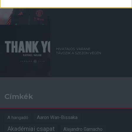
NEWCASTLE MECCS ELŐTT
HIVATALOS: VARANE
TÁVOZIK A SZEZON VÉGÉN
Címkék
Aaron Wan-Bissaka
A hangadó
Akadémiai csapat
Alejandro Garnacho