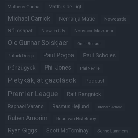
Matthijs de Ligt
Matheus Cunha
Michael Carrick
Nemanja Matic
Newcastle
Női csapat
Noussair Mazraoui
Norwich City
Ole Gunnar Solskjaer
Omar Berrada
Paul Pogba
Paul Scholes
Patrick Dorgu
Phil Jones
Pénzügyek
Phil Neville
Pletykák, átigazolások
Podcast
Premier League
Ralf Rangnick
Raphaël Varane
Rasmus Højlund
Richard Arnold
Ruben Amorim
Ruud van Nistelrooy
Ryan Giggs
Scott McTominay
Senne Lammens