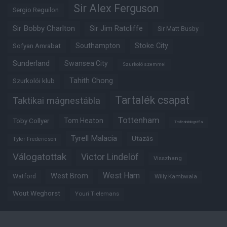
Sir Alex Ferguson
Sergio Reguilon
Sir Bobby Charlton
Sir Jim Ratcliffe
Sir Matt Busby
Southampton
Stoke City
Sofyan Amrabat
Sunderland
Swansea City
Szurkoló szemmel
Tahith Chong
Szurkolói klub
Tartalék csapat
Taktikai mágnestábla
Tottenham
Tom Heaton
Toby Collyer
Trófeabibliográfia
Tyrell Malacia
Utazás
Tyler Fredericson
Válogatottak
Victor Lindelöf
Visszhang
West Ham
West Brom
Watford
Willy Kambwala
Wout Weghorst
Youri Tielemans