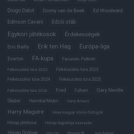
Diogo Dalot
Donny van de Beek
Ed Woodward
Edinson Cavani
Edzői stáb
Egykori játékosok
Érdekességek
Erik ten Hag
Európa-liga
Eric Bailly
FA-kupa
Everton
Facundo Pellistri
Felkészülési túra 2022
Felkészülési túra 2023
Felkészülési túra 2024
Felkészülési túra 2025
Fred
Gary Neville
Felkészülési túra 2026
Fulham
Glazer
Hannibal Mejbri
Harry Amass
Harry Maguire
Híres magyar Vörös Ördögök
Hónap játékosa
Hónap legjobbja szavazás
Hónap Ördöge
Ifjúsági BL
Hull City
Jack Butland