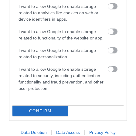
I want to allow Google to enable storage
related to analytics like cookies on web or
device identifiers in apps.
CSAPATHÍREK A BRIGHTON
MECCS ELŐTT
I want to allow Google to enable storage
related to functionality of the website or app.
I want to allow Google to enable storage
related to personalization.
I want to allow Google to enable storage
related to security, including authentication
VARANE ÉRZELMES
functionality and fraud prevention, and other
ÜZENETE A SZURKOLÓKNAK
user protection.
CONFIRM
Data Deletion
Data Access
Privacy Policy
CSAPATHÍREK A