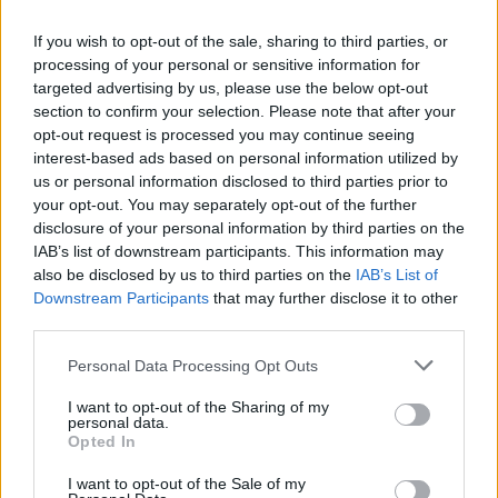
If you wish to opt-out of the sale, sharing to third parties, or
processing of your personal or sensitive information for
targeted advertising by us, please use the below opt-out
section to confirm your selection. Please note that after your
opt-out request is processed you may continue seeing
interest-based ads based on personal information utilized by
Meccs Center
us or personal information disclosed to third parties prior to
your opt-out. You may separately opt-out of the further
disclosure of your personal information by third parties on the
IAB’s list of downstream participants. This information may
Leeds United
vs
Manchester
also be disclosed by us to third parties on the
IAB’s List of
United
Downstream Participants
that may further disclose it to other
third parties.
Felkészülési szezon 5. mérkőzés
Please note that this website/app uses one or more Google
Croke Park, Dublin
Personal Data Processing Opt Outs
services and may gather and store information including but
2026-08-12 20:30
not limited to your visit or usage behaviour. You may click to
I want to opt-out of the Sharing of my
personal data.
grant or deny consent to Google and its third-party tags to
2 nap 12 óra 34 perc 9 másodperc
Opted In
use your data for below specified purposes in below Google
consent section.
I want to opt-out of the Sale of my