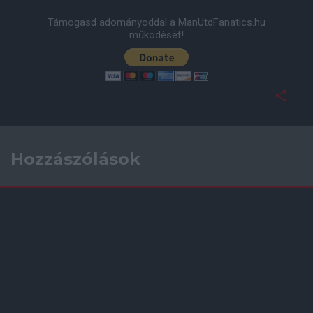
Támogasd adományoddal a ManUtdFanatics.hu
működését!
Hozzászólások