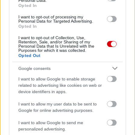
Personal Data.
AC Milan
vs
Manchester United
2026-08-15 18:00
Opted In
ELŐZŐ MÉRKŐZÉSEK
I want to opt-out of processing my
Personal Data for Targeted Advertising.
Opted In
Támogatás
I want to opt-out of Collection, Use,
Retention, Sale, and/or Sharing of my
Personal Data that Is Unrelated with the
Purposes for which it was collected.
Opted Out
Támogasd adományoddal
a ManUtdFanatics.hu működését!
Google consents
I want to allow Google to enable storage
related to advertising like cookies on web or
device identifiers in apps.
I want to allow my user data to be sent to
Kapcsolódó hírek
Google for online advertising purposes.
I want to allow Google to send me
RAPHAËL VARANE
personalized advertising.