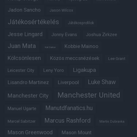
Jadon Sancho
Jason Wilcox
Játékosértékelés
Játékosprofilok
Jesse Lingard
Jonny Evans
Joshua Zirkzee
Juan Mata
Kobbie Mainoo
Karl Darlow
Kölcsönlesen
Közös meccsnézések
Lee Grant
Ligakupa
Leny Yoro
Leicester City
Luke Shaw
Lisandro Martinez
Liverpool
Manchester United
Manchester City
Manutdfanatics.hu
Manuel Ugarte
Marcus Rashford
Marcel Sabitzer
Martin Dubravka
Mason Greenwood
Mason Mount