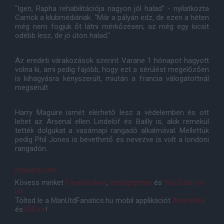
"Igen, Rapha rehabilitációja nagyon jól halad" - nyilatkozta
Carrick a klubmédiának. "Már a pályán edz, de ezen a héten
még nem fogjuk őt látni mérkőzésen, az még egy kicsit
odébb lesz, de jó úton halad."
Az eredeti várakozások szerint Varane 1 hónapot hagyott
volna ki, ami pedig fájóbb, hogy ezt a sérülést megelőzően
is kihagyásra kényszerült, miután a francia válogatottnál
megsérült.
Harry Maguire ismét elérhető lesz a védelemben és ott
lehet az Arsenal ellen Lindelöf és Bailly is, akik remekül
tették dolgukat a vasárnapi rangadó alkalmával. Mellettük
pedig Phil Jones is bevethető és nevezve is volt a londoni
rangadón.
manutd.com
Kövess minket
Facebookon
,
Instagramon
és
YouTube-on
is!
Töltsd le a ManUtdFanatics.hu mobil applikációt
Androidra
és
iOS-re
!