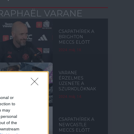
RAPHAËL VARANE
CSAPATHÍREK A
BRIGHTON
MECCS ELŐTT
2024. máj. 18.
VARANE
ÉRZELMES
ÜZENETE A
SZURKOLÓKNAK
2024. máj. 14.
sonal or
ection to
ou may
 personal
CSAPATHÍREK A
out of the
NEWCASTLE
 downstream
MECCS ELŐTT