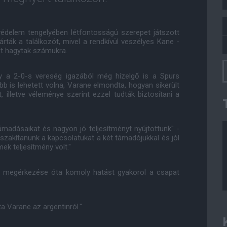
édelem tengelyében létfontosságú szerepet játszott
rták a találkozót, mivel a rendkívül veszélyes Kane -
ket hagytak számukra.
 a 2-0-s vereség igazából még hízelgő is a Spurs
b is lehetett volna, Varane elmondta, hogyan sikerült
 illetve véleménye szerint ezzel tudták biztosítani a
madásaikat és nagyon jó teljesítményt nyújtottunk" -
gszakítanunk a kapcsolatukat a két támadójukkal és jól
ek teljesítmény volt."
ári megérkezése óta komoly hatást gyakorol a csapat
a Varane az argentinról."