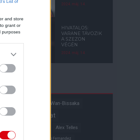
B’s List of
2024. máj. 14.
er and store
to grant or
HIVATALOS:
ed purposes
VARANE TÁVOZIK
A SZEZON
VÉGÉN
2024. máj. 14.
Címkék
Aaron Wan-Bissaka
A hangadó
Akadémiai csapat
Alejandro Garnacho
Alex Telles
Altay Bayindir
Alvaro Fernandez