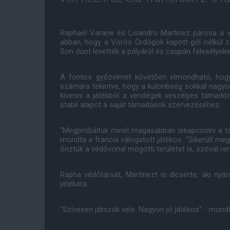
Raphael Varane és Lisandro Martinez párosa a v
abban, hogy a Vörös Ördögök kapott gól nélkül zá
Son duot levették a pályáról és csupán félesélye
A fontos győzelmet követően elmondható, hogy
számára tekintve, hogy a különbség sokkal nagyob
kivenni a játékból a vendégek veszélyes támadóit,
stabil alapot a saját támadások szervezéséhez.
"Megpróbáltuk minél magasabban lekapcsolni a tá
mondta a francia válogatott játékos. "Sikerült me
őriztük a védővonal mögötti területet is, szóval rem
Rapha védőtársát, Martinezt is dicsérte, aki ny
játékára.
"Szívesen játszok vele. Nagyon jó játékos" - mondt