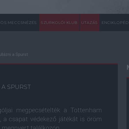
ÖS MECCSNÉZÉS
SZURKOLÓI KLUB
UTAZÁS
ENCIKLOPÉD
ullázni a Spurst
 A SPURST
óljai megpecsételték a Tottenham
, a csapat védekező játékát is öröm
a megnyert találkozón.