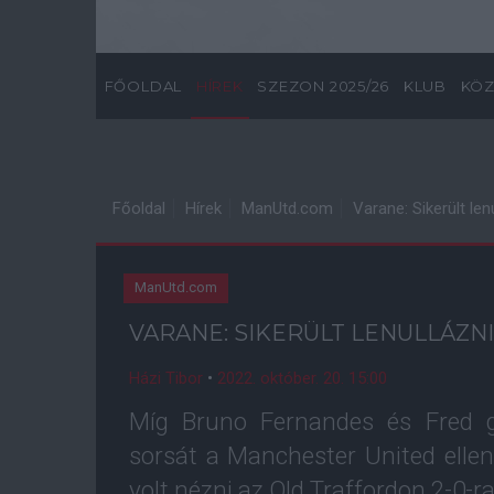
FŐOLDAL
HÍREK
SZEZON 2025/26
KLUB
KÖZ
Főoldal
Hírek
ManUtd.com
Varane: Sikerült len
ManUtd.com
VARANE: SIKERÜLT LENULLÁZNI
Házi Tibor
•
2022. október. 20. 15:00
Míg Bruno Fernandes és Fred g
sorsát a Manchester United ellen
volt nézni az Old Traffordon 2-0-r