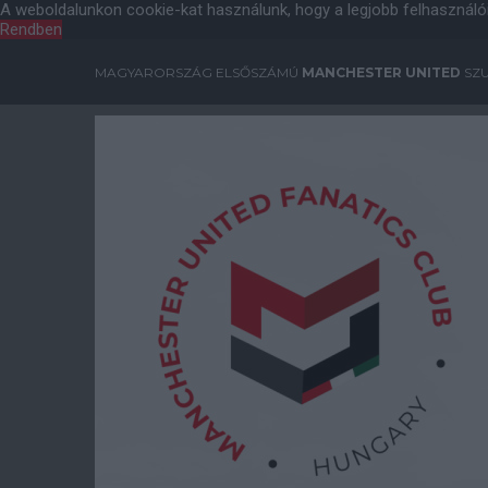
A weboldalunkon cookie-kat használunk, hogy a legjobb felhasználó
Rendben
MAGYARORSZÁG ELSŐSZÁMÚ
MANCHESTER UNITED
SZU