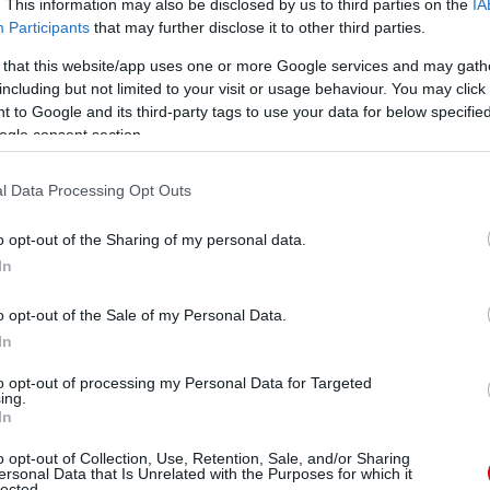
. This information may also be disclosed by us to third parties on the
IA
Participants
that may further disclose it to other third parties.
 a csapatmunka volt igazán fantasztikus" - mondta.
 that this website/app uses one or more Google services and may gath
ik ugyan abban a tempóban játszanak, agresszívak és a
including but not limited to your visit or usage behaviour. You may click 
 to Google and its third-party tags to use your data for below specifi
ogle consent section.
gjobb teljesítménye a szezon során azt mondta a
l Data Processing Opt Outs
helyzetet alakítottunk ki. Több gólt is szerezhettünk
mi alakítottuk ki a nagy helyzeteket."
o opt-out of the Sharing of my personal data.
In
óval remek csapatmunka volt a ma esti."
o opt-out of the Sale of my Personal Data.
In
ube-on is!
to opt-out of processing my Personal Data for Targeted
droidra
és
iOS-re
!
ing.
In
ManUtdFanatics.hu működését!
o opt-out of Collection, Use, Retention, Sale, and/or Sharing
ersonal Data that Is Unrelated with the Purposes for which it
lected.