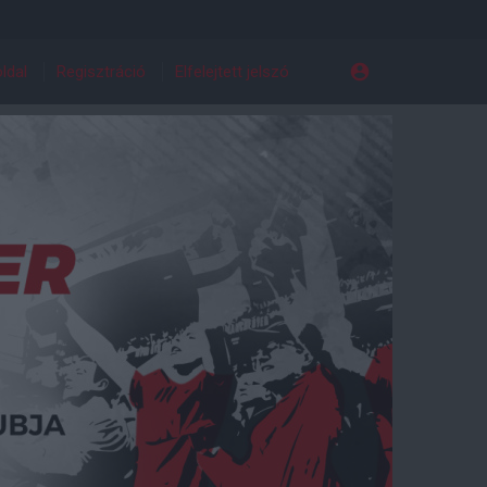
ldal
Regisztráció
Elfelejtett jelszó