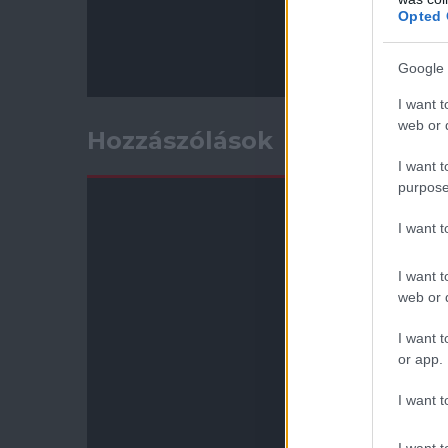
Opted 
Google 
I want t
web or d
Hozzászólások
I want t
purpose
I want 
I want t
web or d
I want t
or app.
I want t
I want t