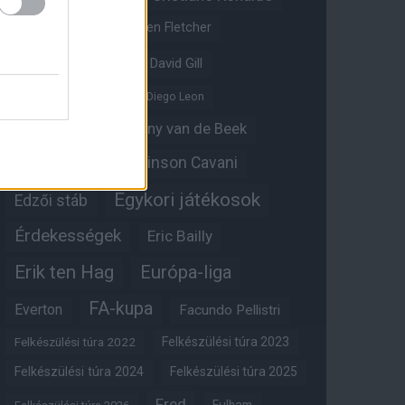
Crystal Palace
Darren Fletcher
David De Gea
David Gill
Dean Henderson
Diego Leon
Diogo Dalot
Donny van de Beek
Edinson Cavani
Ed Woodward
Egykori játékosok
Edzői stáb
Érdekességek
Eric Bailly
Erik ten Hag
Európa-liga
FA-kupa
Everton
Facundo Pellistri
Felkészülési túra 2022
Felkészülési túra 2023
Felkészülési túra 2024
Felkészülési túra 2025
Fred