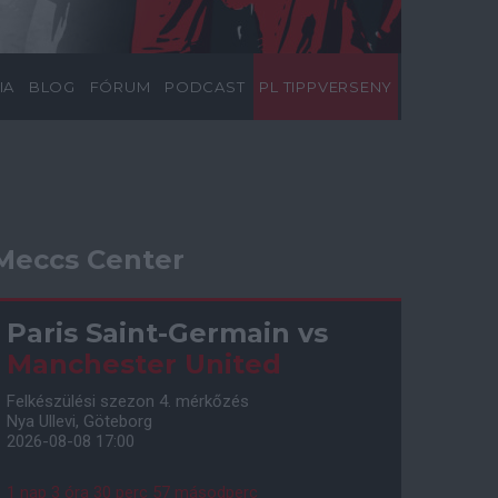
IA
BLOG
FÓRUM
PODCAST
PL TIPPVERSENY
Meccs Center
Paris Saint-Germain
vs
Manchester United
Felkészülési szezon 4. mérkőzés
Nya Ullevi, Göteborg
2026-08-08 17:00
1 nap 3 óra 30 perc 56 másodperc