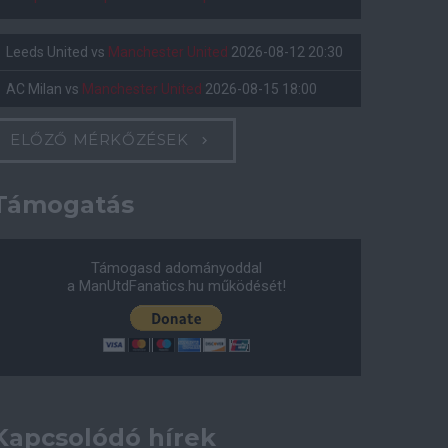
Leeds United
vs
Manchester United
2026-08-12 20:30
AC Milan
vs
Manchester United
2026-08-15 18:00
ELŐZŐ MÉRKŐZÉSEK
Támogatás
Támogasd adományoddal
a ManUtdFanatics.hu működését!
Kapcsolódó hírek