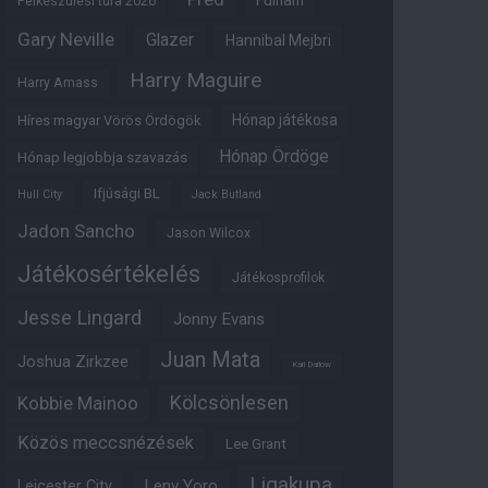
Fulham
Felkészülési túra 2026
Gary Neville
Glazer
Hannibal Mejbri
Harry Maguire
Harry Amass
Hónap játékosa
Híres magyar Vörös Ördögök
Hónap Ördöge
Hónap legjobbja szavazás
Ifjúsági BL
Hull City
Jack Butland
Jadon Sancho
Jason Wilcox
Játékosértékelés
Játékosprofilok
Jesse Lingard
Jonny Evans
Juan Mata
Joshua Zirkzee
Karl Darlow
Kölcsönlesen
Kobbie Mainoo
Közös meccsnézések
Lee Grant
Ligakupa
Leny Yoro
Leicester City