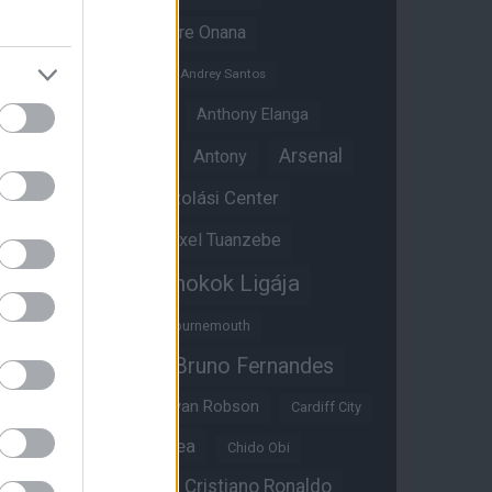
Amad Diallo
Andre Onana
Andreas Pereira
Andrey Santos
Angol válogatott
Anthony Elanga
Anthony Martial
Arsenal
Antony
Átigazolási Center
Aston Villa
Átigazolások
Axel Tuanzebe
Bajnokok Ligája
Ayden Heaven
Benjamin Sesko
Bournemouth
Bruno Fernandes
Brandon Williams
Bryan Mbeumo
Bryan Robson
Cardiff City
Casemiro
Chelsea
Chido Obi
Christian Eriksen
Cristiano Ronaldo