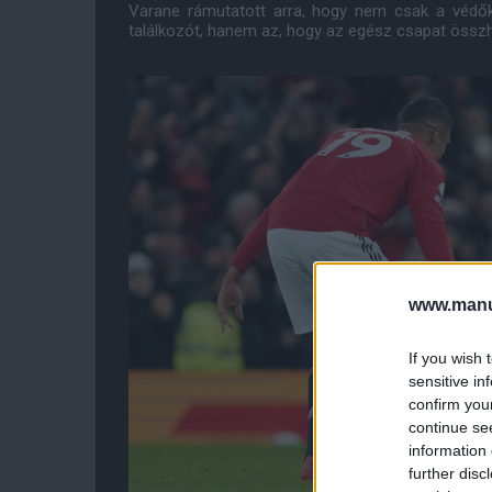
Varane rámutatott arra, hogy nem csak a védők 
találkozót, hanem az, hogy az egész csapat összh
www.manut
If you wish 
sensitive in
confirm you
continue se
information 
further disc