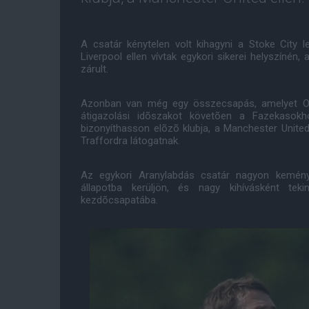
A csatár kénytelen volt kihagyni a Stoke City 
Liverpool ellen vívtak egykori sikerei helyszínén,
zárult.
Azonban van még egy összecsapás, amelyet Ow
átigazolási idõszakot követõen a Fazekasokh
bizonyíthasson elõzõ klubja, a Manchester United
Traffordra látogatnak.
Az egykori Aranylabdás csatár nagyon keménye
állapotba kerüljön, és nagy kihívásként tek
kezdõcsapatába.