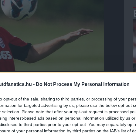
 akkor kitûnt, hogy egymás után a Liverpool, illetve a
dfanatics.hu -
Do Not Process My Personal Information
esek lesznek" - kezdte Owen a Sky Sports News-nak.
to opt-out of the sale, sharing to third parties, or processing of your per
e eltökélten dolgozom azon, hogy a másodikon már ott
formation for targeted advertising by us, please use the below opt-out s
r selection. Please note that after your opt-out request is processed y
eing interest-based ads based on personal information utilized by us or
sznek a csapatért az utóbbi idõben, úgyhogy nehéz
disclosed to third parties prior to your opt-out. You may separately opt-
hogy nagyon izgatott vagyok az elõttem álló kihívás
losure of your personal information by third parties on the IAB’s list of