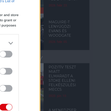
B’s List of
2026. febr. 23.
er and store
to grant or
MAGUIRE-T
ed purposes
LENYŰGÖZI
EVANS ÉS
WOODGATE
2026. febr. 05.
STOKE CITY
POZITÍV TESZT
MIATT
ELMARADT A
STOKE ELLENI
FELKÉSZÜLÉSI
MECCS
2020. jún. 10.
A MENEDZSER