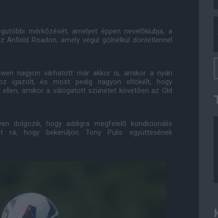
legutóbbi mérkõzését, amelyet éppen nevelõklubja, a
 az Anfield Roadon, amely végül gólnélkül döntetlennel
en nagyon várhatott már akkor is, amikor a nyári
oz igazolt, és most pedig nagyon eltökélt, hogy
 ellen, amikor a válogatott szünetet követõen az Old
n dolgozik, hogy addigra megfelelõ kondícionális
int rá, hogy bekerüljön Tony Pulis együttesének