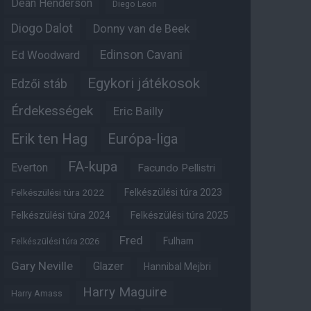
Dean Henderson
Diego Leon
Diogo Dalot
Donny van de Beek
Edinson Cavani
Ed Woodward
Egykori játékosok
Edzői stáb
Érdekességek
Eric Bailly
Erik ten Hag
Európa-liga
FA-kupa
Everton
Facundo Pellistri
Felkészülési túra 2022
Felkészülési túra 2023
Felkészülési túra 2024
Felkészülési túra 2025
Fred
Fulham
Felkészülési túra 2026
Gary Neville
Glazer
Hannibal Mejbri
Harry Maguire
Harry Amass