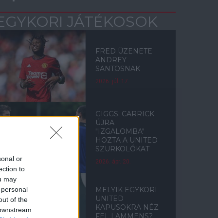
EGYKORI JÁTÉKOSOK
FRED ÜZENETE
ANDREY
SANTOSNAK
2026. júl. 17.
GIGGS: CARRICK
ÚJRA
"IZGALOMBA"
HOZTA A UNITED
SZURKOLÓKAT
sonal or
2026. ápr. 20.
ection to
ou may
 personal
MELYIK EGYKORI
UNITED
out of the
KAPUSOKRA NÉZ
 downstream
FEL LAMMENS?