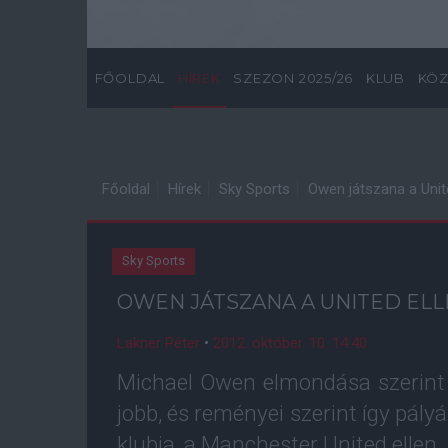
FŐOLDAL
HÍREK
SZEZON 2025/26
KLUB
KÖZ
Főoldal
Hírek
Sky Sports
Owen játszana a Unit
Sky Sports
OWEN JÁTSZANA A UNITED EL
Lakner Péter
•
2012. október. 10. 14:40
Michael Owen elmondása szerint e
jobb, és reményei szerint így pály
klubja, a Manchester United ellen.