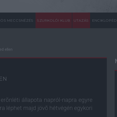
ÖS MECCSNÉZÉS
SZURKOLÓI KLUB
UTAZÁS
ENCIKLOPÉD
ed ellen
LEN
rõnléti állapota napról-napra egyre
ára léphet majd jövõ hétvégén egykori