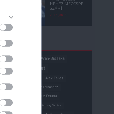
NEHÉZ MECCSRE
SZÁMÍT
2017. jan. 21.
Címkék
Aaron Wan-Bissaka
A hangadó
Akadémiai csapat
Alejandro Garnacho
Alex Telles
Altay Bayindir
Alvaro Fernandez
Amad Diallo
Andre Onana
Andreas Pereira
Andrey Santos