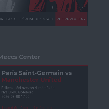
IA
BLOG
FÓRUM
PODCAST
PL TIPPVERSENY
Meccs Center
Paris Saint-Germain
vs
Manchester United
Felkészülési szezon 4. mérkőzés
Nya Ullevi, Göteborg
2026-08-08 17:00
1 nap 6 óra 0 perc 48 másodperc