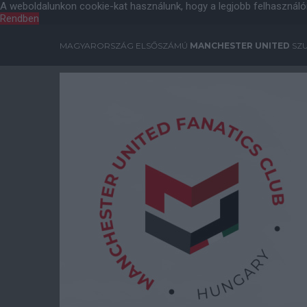
A weboldalunkon cookie-kat használunk, hogy a legjobb felhasználó
Rendben
MAGYARORSZÁG ELSŐSZÁMÚ
MANCHESTER UNITED
SZU