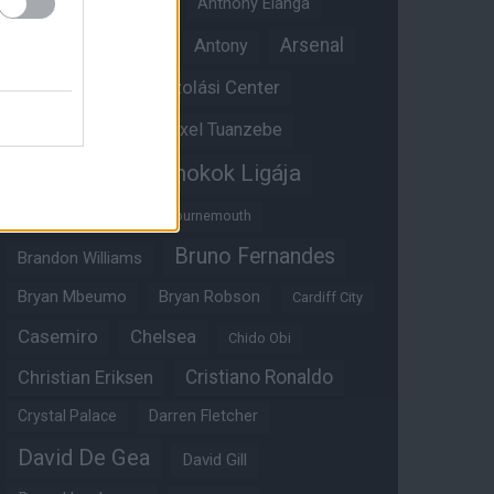
Angol válogatott
Anthony Elanga
Anthony Martial
Arsenal
Antony
Átigazolási Center
Aston Villa
Átigazolások
Axel Tuanzebe
Bajnokok Ligája
Ayden Heaven
Benjamin Sesko
Bournemouth
Bruno Fernandes
Brandon Williams
Bryan Mbeumo
Bryan Robson
Cardiff City
Casemiro
Chelsea
Chido Obi
Christian Eriksen
Cristiano Ronaldo
Crystal Palace
Darren Fletcher
David De Gea
David Gill