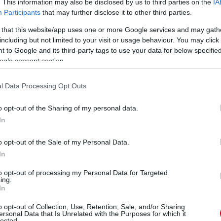
. This information may also be disclosed by us to third parties on the
IA
Participants
that may further disclose it to other third parties.
 that this website/app uses one or more Google services and may gath
ube-on is!
including but not limited to your visit or usage behaviour. You may click 
droidra
és
iOS-re
!
 to Google and its third-party tags to use your data for below specifi
ogle consent section.
ManUtdFanatics.hu működését!
l Data Processing Opt Outs
o opt-out of the Sharing of my personal data.
In
o opt-out of the Sale of my Personal Data.
In
to opt-out of processing my Personal Data for Targeted
ing.
In
o opt-out of Collection, Use, Retention, Sale, and/or Sharing
ersonal Data that Is Unrelated with the Purposes for which it
lected.