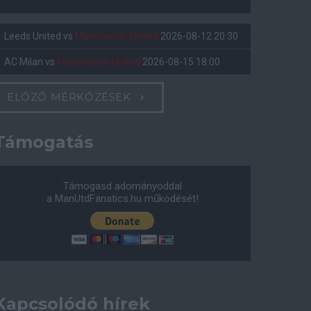
Leeds United
vs
Manchester United
2026-08-12 20:30
AC Milan
vs
Manchester United
2026-08-15 18:00
ELŐZŐ MÉRKŐZÉSEK
Támogatás
Támogasd adományoddal
a ManUtdFanatics.hu működését!
Kapcsolódó hírek