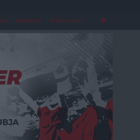
ldal
Regisztráció
Elfelejtett jelszó