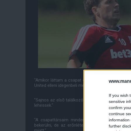
"Amikor láttam a csapat októberi párosításait, már
www.manut
United elleni idegenbeli mérkõzések nagyon érdek
If you wish 
"Sajnos az elsõ találkozót ki kellett hagynom, d
sensitive in
lehessek."
confirm you
continue se
"A csapattársaim minden tõlük telhetõt megte
information 
bekerülni, de az erõnlétem egyre jobb lesz, úgy
further disc
miatt."