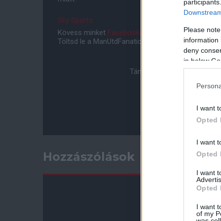
participants
Downstream 
Sky Sports
Please note
Kövess minket
Facebookon
,
Instagramon
és
YouT
information 
Töltsd le a ManUtdFanatics.hu mobil applikációt
An
deny consent
in below Go
Támogasd adományoddal a 
Persona
I want t
Opted 
I want t
Hozzászólások
Opted 
I want 
Advertis
Opted 
I want t
of my P
was col